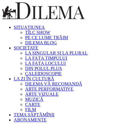
SITUAȚIUNEA
TÎLC SHOW
PE CE LUME TRĂIM
DILEMA BLOG
SOCIETATE
LA SINGULAR ȘI LA PLURAL
LA FAȚA TIMPULUI
LA FAȚA LOCULUI
DIN POLUL PLUS
CALEIDOSCOPIE
LA ZI ÎN CULTURĂ
DILEMA VĂ RECOMANDĂ
ARTE PERFORMATIVE
ARTE VIZUALE
MUZICĂ
CARTE
FILM
TEMA SĂPTĂMÎNII
ABONAMENTE