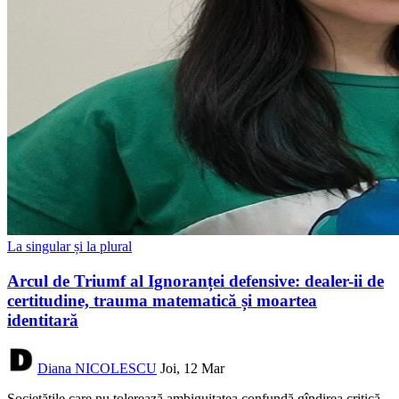
La singular și la plural
Arcul de Triumf al Ignoranței defensive: dealer-ii de
certitudine, trauma matematică și moartea
identitară
Diana NICOLESCU
Joi, 12 Mar
Societățile care nu tolerează ambiguitatea confundă gîndirea critică