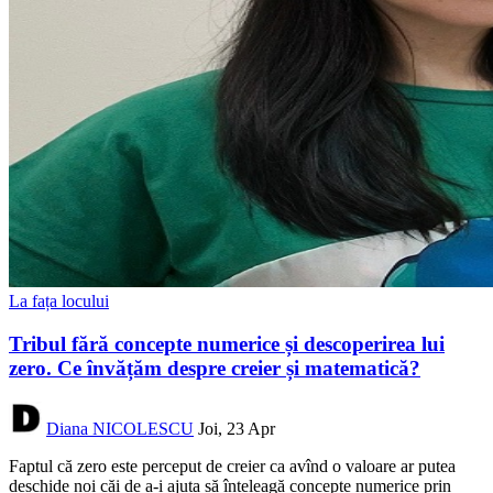
La fața locului
Tribul fără concepte numerice și descoperirea lui
zero. Ce învățăm despre creier și matematică?
Diana NICOLESCU
Joi, 23 Apr
Faptul că zero este perceput de creier ca avînd o valoare ar putea
deschide noi căi de a-i ajuta să înțeleagă concepte numerice prin