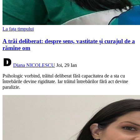
La fața timpului
A trăi deliberat: despre sens, vastitate și curajul de a
rămîne om
Diana NICOLESCU
Joi, 29 Ian
Psihologic vorbind, trăitul deliberat fără capacitatea de a sta cu
întrebările devine rigiditate. Iar trăitul întrebărilor fără act devine
paralizie.