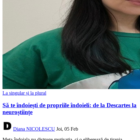
La singular și la plural
Să te îndoiești de propriile îndoieli: de la Descartes la
neuroștiințe
Diana NICOLESCU
Joi, 05 Feb
Meta-îndoiala nu distruge motivația, ci o eliberează de tirania