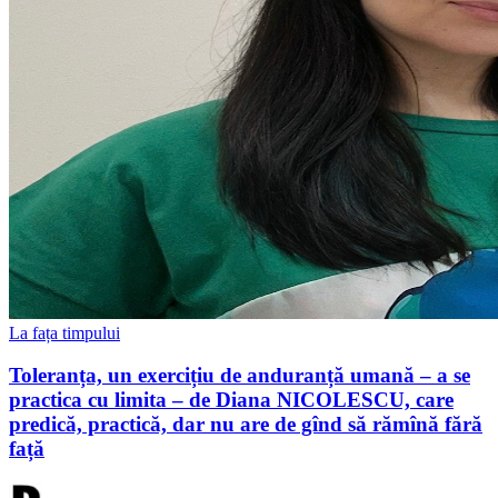
La fața timpului
Toleranța, un exercițiu de anduranță umană – a se
practica cu limita – de Diana NICOLESCU, care
predică, practică, dar nu are de gînd să rămînă fără
față