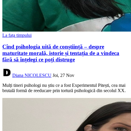
La fața timpului
Cînd psihologia uită de conștiință – despre
maturitate morală, istorie și tentația de a vindeca
fără să înțelegi ce poți distruge
Diana NICOLESCU
Joi, 27 Nov
Mulți tineri psihologi nu știu ce a fost Experimentul Pitești, cea mai
brutală formă de reeducare prin tortură psihologică din secolul XX.