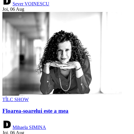
Sever VOINESCU
Joi, 06 Aug
TÎLC SHOW
Floarea-soarelui este a mea
Mihaela SIMINA
Joi, 06 Aug