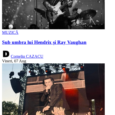
MUZICĂ
Sub umbra lui Hendrix şi Ray Vaughan
Corneliu CAZACU
Vineri, 07 Aug