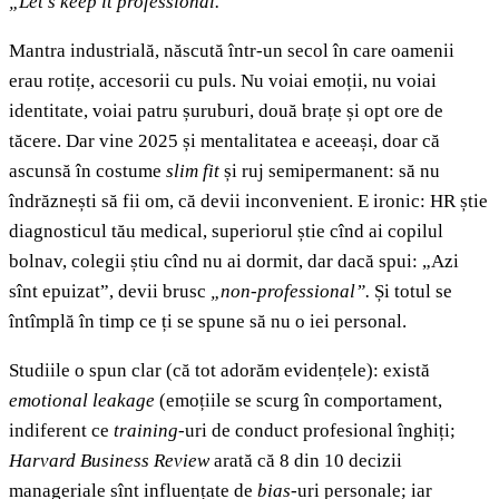
„Let’s keep it professional.”
Mantra industrială, născută într-un secol în care oamenii
erau rotițe, accesorii cu puls. Nu voiai emoții, nu voiai
identitate, voiai patru șuruburi, două brațe și opt ore de
tăcere. Dar vine 2025 și mentalitatea e aceeași, doar că
ascunsă în costume
slim fit
și ruj semipermanent: să nu
îndrăznești să fii om, că devii inconvenient. E ironic: HR știe
diagnosticul tău medical, superiorul știe cînd ai copilul
bolnav, colegii știu cînd nu ai dormit, dar dacă spui: „Azi
sînt epuizat”, devii brusc
„non-professional”.
Și totul se
întîmplă în timp ce ți se spune să nu o iei personal.
Studiile o spun clar (că tot adorăm evidențele): există
emotional leakage
(emoțiile se scurg în comportament,
indiferent ce
training-
uri de conduct profesional înghiți;
Harvard Business Review
arată că 8 din 10 decizii
manageriale sînt influențate de
bias-
uri personale; iar