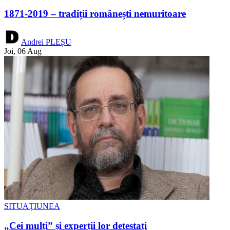
1871-2019 – tradiții românești nemuritoare
Andrei PLEȘU
Joi, 06 Aug
SITUAȚIUNEA
„Cei mulți” și experții lor detestați