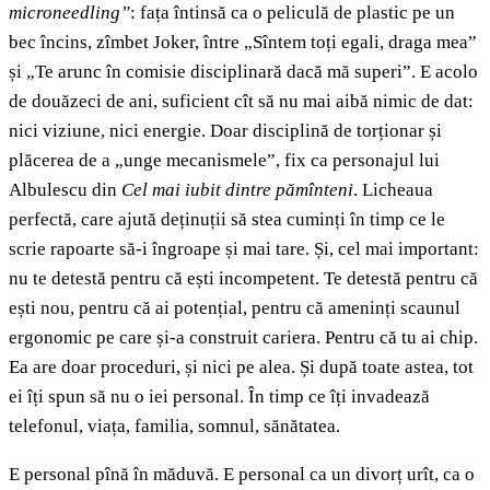
microneedling”
: fața întinsă ca o peliculă de plastic pe un
bec încins, zîmbet Joker, între „Sîntem toți egali, draga mea”
și „Te arunc în comisie disciplinară dacă mă superi”. E acolo
de douăzeci de ani, suficient cît să nu mai aibă nimic de dat:
nici viziune, nici energie. Doar disciplină de torționar și
plăcerea de a „unge mecanismele”, fix ca personajul lui
Albulescu din
Cel mai iubit dintre pămînteni
. Licheaua
perfectă, care ajută deținuții să stea cuminți în timp ce le
scrie rapoarte să-i îngroape și mai tare. Și, cel mai important:
nu te detestă pentru că ești incompetent. Te detestă pentru că
ești nou, pentru că ai potențial, pentru că ameninți scaunul
ergonomic pe care și-a construit cariera. Pentru că tu ai chip.
Ea are doar proceduri, și nici pe alea. Și după toate astea, tot
ei îți spun să nu o iei personal. În timp ce îți invadează
telefonul, viața, familia, somnul, sănătatea.
E personal pînă în măduvă. E personal ca un divorț urît, ca o