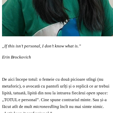
„If this isn’t personal, I don’t know what is.”
Erin Brockovich
De aici începe totul: o femeie cu două picioare stîngi (nu
metaforic), o avocată cu pantofi urîți și o replică ce ar trebui
lipită, tatuată, lipită din nou la intrarea fiecărui
open space:
„TOTUL e personal”. Cine spune contrariul minte. Sau și-a
făcut atît de mult
microneedling
încît nu mai simte nimic.