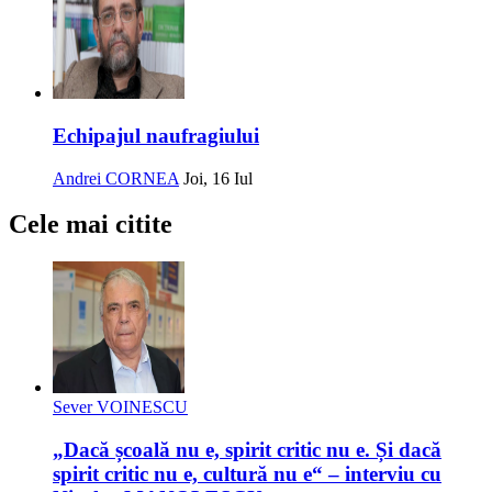
Echipajul naufragiului
Andrei CORNEA
Joi, 16 Iul
Cele mai citite
Sever VOINESCU
„Dacă școală nu e, spirit critic nu e. Și dacă
spirit critic nu e, cultură nu e“ – interviu cu