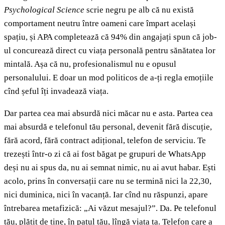
Psychological Science
scrie negru pe alb că nu există
comportament neutru între oameni care împart același
spațiu, și APA completează că 94% din angajați spun că job-
ul concurează direct cu viața personală pentru sănătatea lor
mintală. Așa că nu, profesionalismul nu e opusul
personalului. E doar un mod politicos de a-ți regla emoțiile
cînd șeful îți invadează viața.
Dar partea cea mai absurdă nici măcar nu e asta. Partea cea
mai absurdă e telefonul tău personal, devenit fără discuție,
fără acord, fără contract adițional, telefon de serviciu. Te
trezești într-o zi că ai fost băgat pe grupuri de WhatsApp
deși nu ai spus da, nu ai semnat nimic, nu ai avut habar. Ești
acolo, prins în conversații care nu se termină nici la 22,30,
nici duminica, nici în vacanță. Iar cînd nu răspunzi, apare
întrebarea metafizică: „Ai văzut mesajul?”. Da. Pe telefonul
tău, plătit de tine, în patul tău, lîngă viața ta. Telefon care a