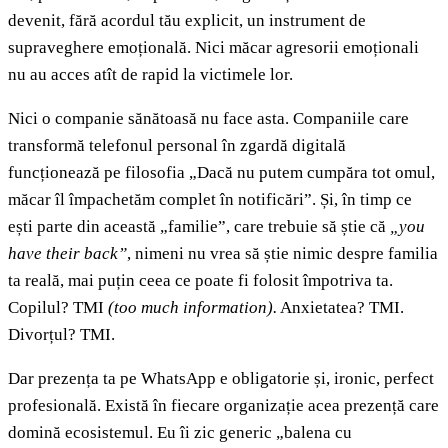
devenit, fără acordul tău explicit, un instrument de
supraveghere emoțională. Nici măcar agresorii emoționali
nu au acces atît de rapid la victimele lor.
Nici o companie sănătoasă nu face asta. Companiile care
transformă telefonul personal în zgardă digitală
funcționează pe filosofia „Dacă nu putem cumpăra tot omul,
măcar îl împachetăm complet în notificări”. Și, în timp ce
ești parte din această „familie”, care trebuie să știe că
„you
have their back”
, nimeni nu vrea să știe nimic despre familia
ta reală, mai puțin ceea ce poate fi folosit împotriva ta.
Copilul? TMI
(too much information).
Anxietatea? TMI.
Divorțul? TMI.
Dar prezența ta pe WhatsApp e obligatorie și, ironic, perfect
profesională. Există în fiecare organizație acea prezență care
domină ecosistemul. Eu îi zic generic „balena cu