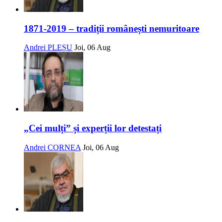
1871-2019 – tradiții românești nemuritoare
Andrei PLEȘU
Joi, 06 Aug
„Cei mulți” și experții lor detestați
Andrei CORNEA
Joi, 06 Aug