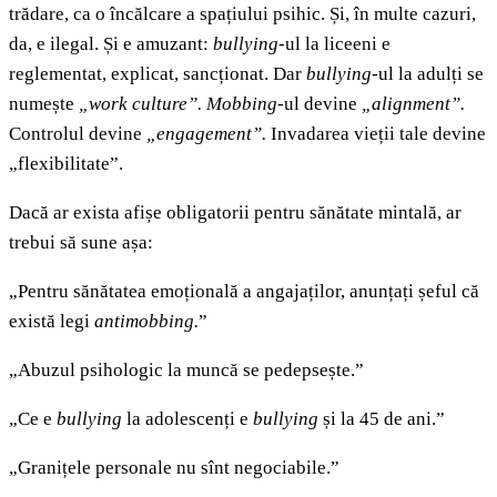
trădare, ca o încălcare a spațiului psihic. Și, în multe cazuri,
da, e ilegal. Și e amuzant:
bullying
-ul la liceeni e
reglementat, explicat, sancționat. Dar
bullying
-ul la adulți se
numește
„work culture”. Mobbing-
ul devine
„alignment”.
Controlul devine
„engagement”.
Invadarea vieții tale devine
„flexibilitate”.
Dacă ar exista afișe obligatorii pentru sănătate mintală, ar
trebui să sune așa:
„Pentru sănătatea emoțională a angajaților, anunțați șeful că
există legi
antimobbing.
”
„Abuzul psihologic la muncă se pedepsește.”
„Ce e
bullying
la adolescenți e
bullying
și la 45 de ani.”
„Granițele personale nu sînt negociabile.”