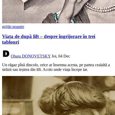
grijile-noastre
Viața de după lift – despre îngrijorare în trei
tablouri
Ohara DONOVETSKY
Joi, 04 Dec
Un răgaz pînă dincolo, orice ar însemna acesta, pe partea cealaltă a
străzii sau ieșirea din lift. Acolo unde viața începe iar.