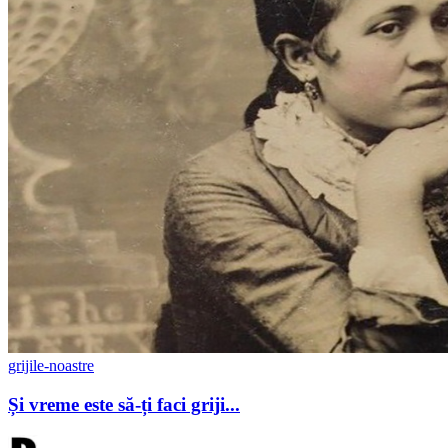
grijile-noastre
Și vreme este să-ți faci griji...