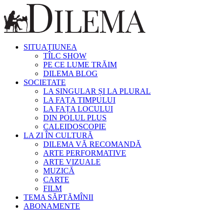
SITUAȚIUNEA
TÎLC SHOW
PE CE LUME TRĂIM
DILEMA BLOG
SOCIETATE
LA SINGULAR ȘI LA PLURAL
LA FAȚA TIMPULUI
LA FAȚA LOCULUI
DIN POLUL PLUS
CALEIDOSCOPIE
LA ZI ÎN CULTURĂ
DILEMA VĂ RECOMANDĂ
ARTE PERFORMATIVE
ARTE VIZUALE
MUZICĂ
CARTE
FILM
TEMA SĂPTĂMÎNII
ABONAMENTE