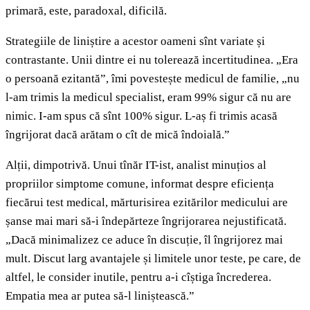
primară, este, paradoxal, dificilă.
Strategiile de liniștire a acestor oameni sînt variate și
contrastante. Unii dintre ei nu tolerează incertitudinea. „Era
o persoană ezitantă”, îmi povestește medicul de familie, „nu
l-am trimis la medicul specialist, eram 99% sigur că nu are
nimic. I-am spus că sînt 100% sigur. L-aș fi trimis acasă
îngrijorat dacă arătam o cît de mică îndoială.”
Alții, dimpotrivă. Unui tînăr IT-ist, analist minuțios al
propriilor simptome comune, informat despre eficiența
fiecărui test medical, mărturisirea ezitărilor medicului are
șanse mai mari să-i îndepărteze îngrijorarea nejustificată.
„Dacă minimalizez ce aduce în discuție, îl îngrijorez mai
mult. Discut larg avantajele și limitele unor teste, pe care, de
altfel, le consider inutile, pentru a-i cîștiga încrederea.
Empatia mea ar putea să-l liniștească.”