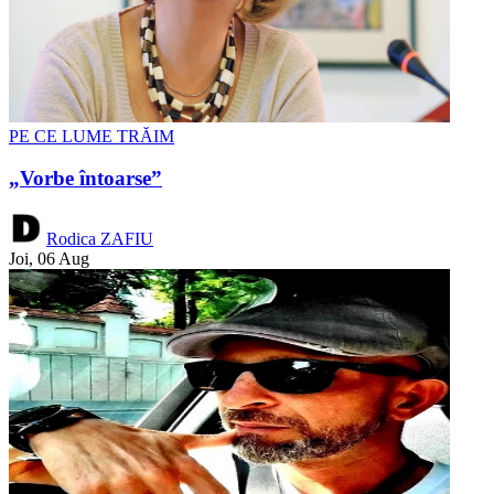
PE CE LUME TRĂIM
„Vorbe întoarse”
Rodica ZAFIU
Joi, 06 Aug