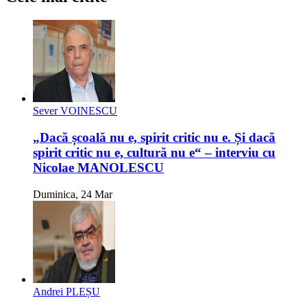
Sever VOINESCU
„Dacă școală nu e, spirit critic nu e. Și dacă
spirit critic nu e, cultură nu e“ – interviu cu
Nicolae MANOLESCU
Duminica, 24 Mar
Andrei PLEȘU