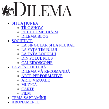
SITUAȚIUNEA
TÎLC SHOW
PE CE LUME TRĂIM
DILEMA BLOG
SOCIETATE
LA SINGULAR ȘI LA PLURAL
LA FAȚA TIMPULUI
LA FAȚA LOCULUI
DIN POLUL PLUS
CALEIDOSCOPIE
LA ZI ÎN CULTURĂ
DILEMA VĂ RECOMANDĂ
ARTE PERFORMATIVE
ARTE VIZUALE
MUZICĂ
CARTE
FILM
TEMA SĂPTĂMÎNII
ABONAMENTE