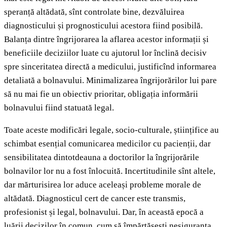
speranță altădată, sînt controlate bine, dezvăluirea
diagnosticului și prognosticului acestora fiind posibilă.
Balanța dintre îngrijorarea la aflarea acestor informații și
beneficiile deciziilor luate cu ajutorul lor înclină decisiv
spre sinceritatea directă a medicului, justificînd informarea
detaliată a bolnavului. Minimalizarea îngrijorărilor lui pare
să nu mai fie un obiectiv prioritar, obligația informării
bolnavului fiind statuată legal.
Toate aceste modificări legale, socio-culturale, științifice au
schimbat esențial comunicarea medicilor cu pacienții, dar
sensibilitatea dintotdeauna a doctorilor la îngrijorările
bolnavilor lor nu a fost înlocuită. Incertitudinile sînt altele,
dar mărturisirea lor aduce aceleași probleme morale de
altădată. Diagnosticul cert de cancer este transmis,
profesionist și legal, bolnavului. Dar, în această epocă a
luării decizilor în comun, cum să împărtășești nesiguranța