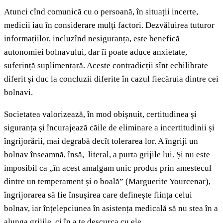
Atunci cînd comunică cu o persoană, în situații incerte,
medicii iau în considerare mulți factori. Dezvăluirea tuturor
informațiilor, incluzînd nesiguranța, este benefică
autonomiei bolnavului, dar îi poate aduce anxietate,
suferință suplimentară. Aceste contradicții sînt echilibrate
diferit și duc la concluzii diferite în cazul fiecăruia dintre cei
bolnavi.
Societatea valorizează, în mod obișnuit, certitudinea și
siguranța și încurajează căile de eliminare a incertitudinii și
îngrijorării, mai degrabă decît tolerarea lor. A îngriji un
bolnav înseamnă, însă, literal, a purta grijile lui. Și nu este
imposibil ca „în acest amalgam unic produs prin amestecul
dintre un temperament și o boală” (Marguerite Yourcenar),
îngrijorarea să fie însușirea care definește ființa celui
bolnav, iar înțelepciunea în asistența medicală să nu stea în a
alunga grijile, ci în a te descurca cu ele.