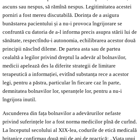
ascuns sau nespus, să rămînă nespus. Legitimitatea acestei
porniri a fost mereu discutabilă. Dorința de a asigura
bunăstarea pacientului și a nu-i provoca îngrijorare se
confruntă cu datoria de a-l informa precis asupra stării lui de
sănătate, respectîndu-i autonomia, echilibrarea acestor două
principii născînd dileme. De partea asta sau de partea
cealaltă a legilor privind dreptul la adevăr al bolnavilor,
medicii apelează des la diferite strategii de limitare
terapeutică a informației, evitînd substanța rece a acestor
legi, pentru a păstra, particular în fiecare caz în parte,
demnitatea bolnavilor lor, speranțele lor, pentru a nu-i
îngrijora inutil.
Ascunderea din fața bolnavilor a adevărurilor nefaste
privind suferințele lor a fost norma medicilor pînă de curînd.
La începutul secolului al XIX-lea, codurile de etică medicală
britanice confirmau două mii de ani de practică: „Viața unui