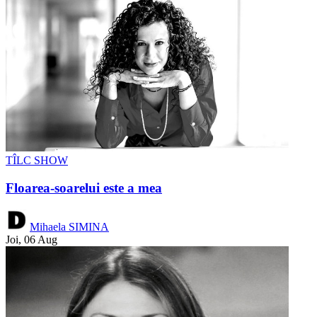
TÎLC SHOW
Floarea-soarelui este a mea
Mihaela SIMINA
Joi, 06 Aug