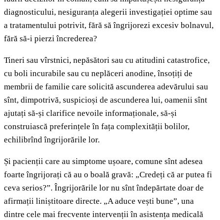
diagnosticului, nesiguranța alegerii investigației optime sau
a tratamentului potrivit, fără să îngrijorezi excesiv bolnavul,
fără să-i pierzi încrederea?
Tineri sau vîrstnici, nepăsători sau cu atitudini catastrofice,
cu boli incurabile sau cu neplăceri anodine, însoțiți de
membrii de familie care solicită ascunderea adevărului sau
sînt, dimpotrivă, suspicioși de ascunderea lui, oamenii sînt
ajutați să-și clarifice nevoile informaționale, să-și
construiască preferințele în fața complexității bolilor,
echilibrînd îngrijorările lor.
Și pacienții care au simptome ușoare, comune sînt adesea
foarte îngrijorați că au o boală gravă: „Credeți că ar putea fi
ceva serios?”. Îngrijorările lor nu sînt îndepărtate doar de
afirmații liniștitoare directe. „A aduce vești bune”, una
dintre cele mai frecvente intervenții în asistența medicală