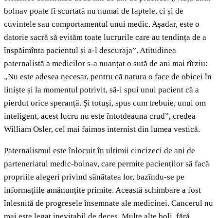
bolnav poate fi scurtată nu numai de faptele, ci și de
cuvintele sau comportamentul unui medic. Așadar, este o
datorie sacră să evităm toate lucrurile care au tendința de a
înspăimînta pacientul și a-l descuraja”. Atitudinea
paternalistă a medicilor s-a nuanțat o sută de ani mai tîrziu:
„Nu este adesea necesar, pentru că natura o face de obicei în
liniște și la momentul potrivit, să-i spui unui pacient că a
pierdut orice speranță. Și totuși, spus cum trebuie, unui om
inteligent, acest lucru nu este întotdeauna crud”, credea
William Osler, cel mai faimos internist din lumea vestică.
Paternalismul este înlocuit în ultimii cincizeci de ani de
parteneriatul medic-bolnav, care permite pacienților să facă
propriile alegeri privind sănătatea lor, bazîndu-se pe
informațiile amănunțite primite. Această schimbare a fost
înlesnită de progresele însemnate ale medicinei. Cancerul nu
mai este legat inevitabil de deces. Multe alte boli, fără