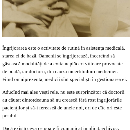
Îngrijorarea este o activitate de rutină în asistența medicală,
starea ei de bază. Oamenii se îngrijorează, încercînd să
găsească modalități de a evita neplăceri viitoare provocate
de boală, iar doctorii, din cauza incertitudinii medicinei.
Fiind omniprezentă, medicii sînt specialiști în gestionarea ei.
Aducînd mai ales vești rele, nu este surprinzător că doctorii
au căutat dintotdeauna să nu crească fără rost îngrijorările
pacienților și să-i ferească de unele noi, ori de cîte ori este
posibil.
Dacă există ceva ce poate fi comunicat implicit, echivoc,