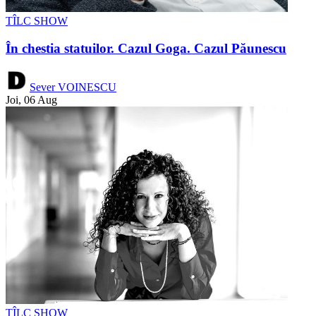
TÎLC SHOW
În chestia statuilor. Cazul Goga. Cazul Păunescu
Sever VOINESCU
Joi, 06 Aug
TÎLC SHOW