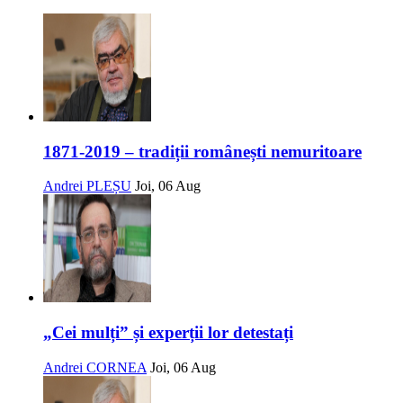
1871-2019 – tradiții românești nemuritoare
Andrei PLEȘU
Joi, 06 Aug
„Cei mulți” și experții lor detestați
Andrei CORNEA
Joi, 06 Aug