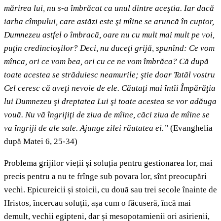
mărirea lui, nu s-a îmbrăcat ca unul dintre aceştia. Iar dacă
iarba cîmpului, care astăzi este şi mîine se aruncă în cuptor,
Dumnezeu astfel o îmbracă, oare nu cu mult mai mult pe voi,
puţin credincioşilor? Deci, nu duceţi grijă, spunînd: Ce vom
mînca, ori ce vom bea, ori cu ce ne vom îmbrăca? Că după
toate acestea se străduiesc neamurile; ştie doar Tatăl vostru
Cel ceresc că aveţi nevoie de ele. Căutaţi mai întîi Împărăţia
lui Dumnezeu şi dreptatea Lui şi toate acestea se vor adăuga
vouă. Nu vă îngrijiţi de ziua de mîine, căci ziua de mîine se
va îngriji de ale sale. Ajunge zilei răutatea ei.”
(Evanghelia
după Matei 6, 25-34)
Problema grijilor vieții și soluția pentru gestionarea lor, mai
precis pentru a nu te frînge sub povara lor, sînt preocupări
vechi. Epicureicii și stoicii, cu două sau trei secole înainte de
Hristos, încercau soluții, așa cum o făcuseră, încă mai
demult, vechii egipteni, dar și mesopotamienii ori asirienii,