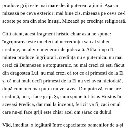
produce griji este mai mare decît puterea rațiunii. Așa că
mizează pe ceva exterior; mai bine zis, mizează pe ceva ce-l
scoate pe om din sine însuși. Mizează pe credința religioasă.
Citit atent, acest fragment hristic chiar asta ne spune:
îngrijorarea este un efect al necredinței sau al slabei
credințe, nu al vreunei erori de judecată. Atîta timp cît
mintea produce îngrijorări, credința nu e puternică: nu mai
crezi că Dumnezeu e atotputernic, nu mai crezi că ești făcut
din dragostea Lui, nu mai crezi că tot ce ai primești de la El
și că mai mult decît primești de la El nu vei avea niciodată,
după cum nici mai puțin nu vei avea. Dimpotrivă, cine are
credință, nu-și face griji. Și, cum spune tot Iisus Hristos în
aceeași Predică, dar mai la început, fericit va fi, căci omul
care nu-și face griji este chiar acel om sărac cu duhul.
Văd, imediat, o legătură între capacitatea oamenilor de a-și