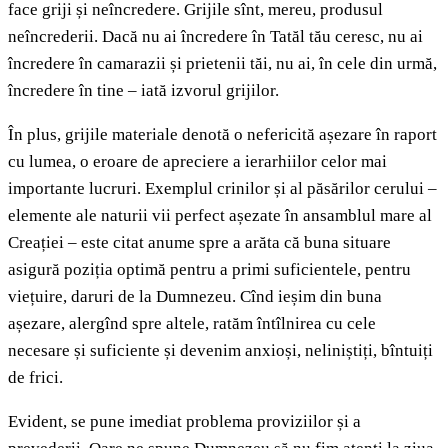
face griji și neîncredere. Grijile sînt, mereu, produsul
neîncrederii. Dacă nu ai încredere în Tatăl tău ceresc, nu ai
încredere în camarazii și prietenii tăi, nu ai, în cele din urmă,
încredere în tine – iată izvorul grijilor.
În plus, grijile materiale denotă o nefericită așezare în raport
cu lumea, o eroare de apreciere a ierarhiilor celor mai
importante lucruri. Exemplul crinilor și al păsărilor cerului –
elemente ale naturii vii perfect așezate în ansamblul mare al
Creației – este citat anume spre a arăta că buna situare
asigură poziția optimă pentru a primi suficientele, pentru
viețuire, daruri de la Dumnezeu. Cînd ieșim din buna
așezare, alergînd spre altele, ratăm întîlnirea cu cele
necesare și suficiente și devenim anxioși, neliniștiți, bîntuiți
de frici.
Evident, se pune imediat problema proviziilor și a