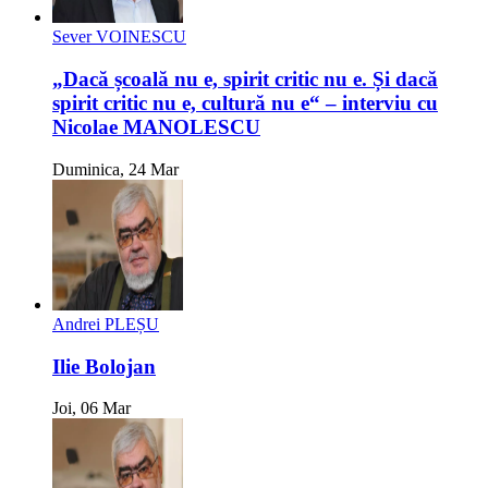
Sever VOINESCU
„Dacă școală nu e, spirit critic nu e. Și dacă
spirit critic nu e, cultură nu e“ – interviu cu
Nicolae MANOLESCU
Duminica, 24 Mar
Andrei PLEȘU
Ilie Bolojan
Joi, 06 Mar