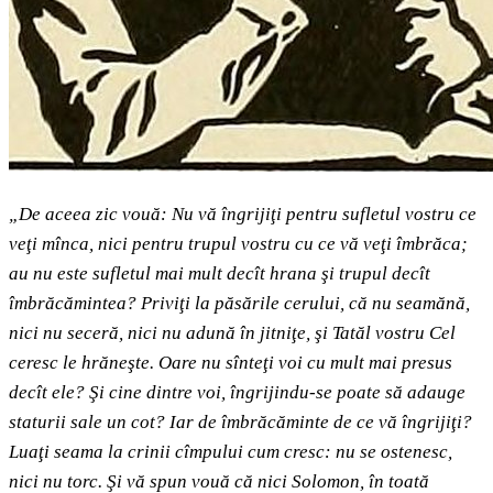
„De aceea zic vouă: Nu vă îngrijiţi pentru sufletul vostru ce
veţi mînca, nici pentru trupul vostru cu ce vă veţi îmbrăca;
au nu este sufletul mai mult decît hrana şi trupul decît
îmbrăcămintea? Priviţi la păsările cerului, că nu seamănă,
nici nu seceră, nici nu adună în jitniţe, şi Tatăl vostru Cel
ceresc le hrăneşte. Oare nu sînteţi voi cu mult mai presus
decît ele? Şi cine dintre voi, îngrijindu-se poate să adauge
staturii sale un cot? Iar de îmbrăcăminte de ce vă îngrijiţi?
Luaţi seama la crinii cîmpului cum cresc: nu se ostenesc,
nici nu torc. Şi vă spun vouă că nici Solomon, în toată