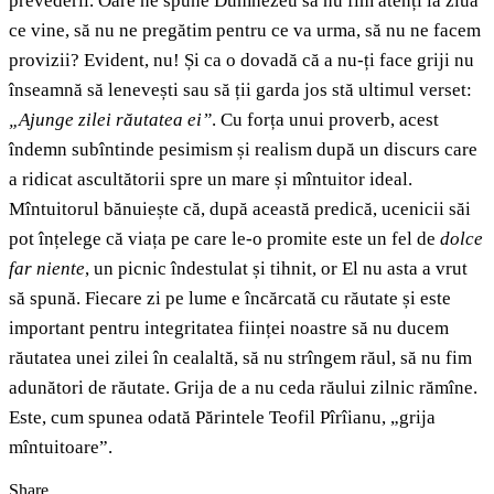
prevederii. Oare ne spune Dumnezeu să nu fim atenți la ziua
ce vine, să nu ne pregătim pentru ce va urma, să nu ne facem
provizii? Evident, nu! Și ca o dovadă că a nu-ți face griji nu
înseamnă să lenevești sau să ții garda jos stă ultimul verset:
„Ajunge zilei răutatea ei”
. Cu forța unui proverb, acest
îndemn subîntinde pesimism și realism după un discurs care
a ridicat ascultătorii spre un mare și mîntuitor ideal.
Mîntuitorul bănuiește că, după această predică, ucenicii săi
pot înțelege că viața pe care le-o promite este un fel de
dolce
far
niente
, un picnic îndestulat și tihnit, or El nu asta a vrut
să spună. Fiecare zi pe lume e încărcată cu răutate și este
important pentru integritatea ființei noastre să nu ducem
răutatea unei zilei în cealaltă, să nu strîngem răul, să nu fim
adunători de răutate. Grija de a nu ceda răului zilnic rămîne.
Este, cum spunea odată Părintele Teofil Pîrîianu, „grija
mîntuitoare”.
Share