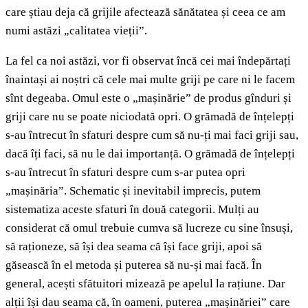
care știau deja că grijile afectează sănătatea și ceea ce am
numi astăzi „calitatea vieții”.
La fel ca noi astăzi, vor fi observat încă cei mai îndepărtați
înaintași ai noștri că cele mai multe griji pe care ni le facem
sînt degeaba. Omul este o „mașinărie” de produs gînduri și
griji care nu se poate niciodată opri. O grămadă de înțelepți
s-au întrecut în sfaturi despre cum să nu-ți mai faci griji sau,
dacă îți faci, să nu le dai importanță. O grămadă de înțelepți
s-au întrecut în sfaturi despre cum s-ar putea opri
„mașinăria”. Schematic și inevitabil imprecis, putem
sistematiza aceste sfaturi în două categorii. Mulți au
considerat că omul trebuie cumva să lucreze cu sine însuși,
să raționeze, să își dea seama că își face griji, apoi să
găsească în el metoda și puterea să nu-și mai facă. În
general, acești sfătuitori mizează pe apelul la rațiune. Dar
alții își dau seama că, în oameni, puterea „mașinăriei” care