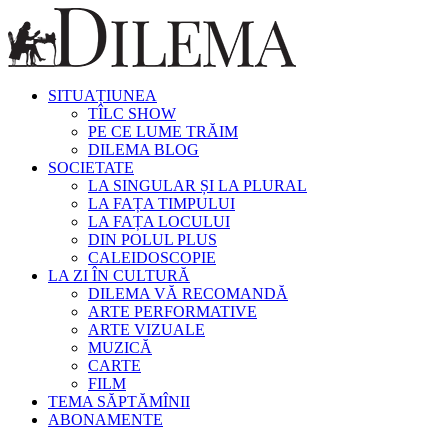
SITUAȚIUNEA
TÎLC SHOW
PE CE LUME TRĂIM
DILEMA BLOG
SOCIETATE
LA SINGULAR ȘI LA PLURAL
LA FAȚA TIMPULUI
LA FAȚA LOCULUI
DIN POLUL PLUS
CALEIDOSCOPIE
LA ZI ÎN CULTURĂ
DILEMA VĂ RECOMANDĂ
ARTE PERFORMATIVE
ARTE VIZUALE
MUZICĂ
CARTE
FILM
TEMA SĂPTĂMÎNII
ABONAMENTE