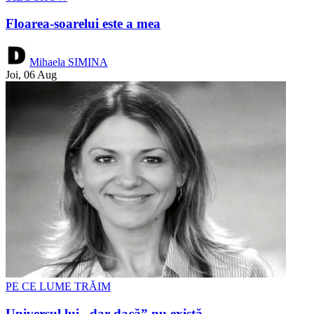
Floarea-soarelui este a mea
Mihaela SIMINA
Joi, 06 Aug
PE CE LUME TRĂIM
Universul lui „dar dacă” nu există