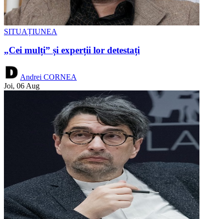
SITUAȚIUNEA
„Cei mulți” și experții lor detestați
Andrei CORNEA
Joi, 06 Aug