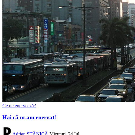
Ce ne enervează?
Hai că m-am enervat!
Adrian STĂNICĂ
Miercuri, 24 Iul