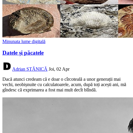
Minunata lume digitală
Datele și păcatele
Adrian STĂNICĂ
Joi, 02 Apr
Dacă atunci credeam că e doar o cîrcoteală a unor generații mai
vechi, neobișnuite cu calculatoarele, acum, după toți acești ani, mă
gîndesc că exprimarea a fost mai mult decît blîndă.