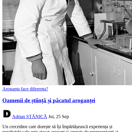
Aroganţa face diferenţa?
Oamenii de știință și păcatul aroganței
Adrian STĂNICĂ
Joi, 25 Sep
Un cercetător care dorește să își împărtășească experiența și
rezultatele sale este atacat arogant și agresiv de reprezentanți ai