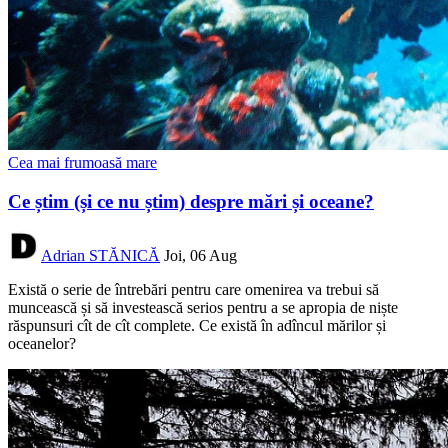
Cea mai frumoasă mare
Ce știm (și ce nu știm) despre mări și oceane?
Adrian STĂNICĂ
Joi, 06 Aug
Există o serie de întrebări pentru care omenirea va trebui să
muncească și să investească serios pentru a se apropia de niște
răspunsuri cît de cît complete. Ce există în adîncul mărilor și
oceanelor?