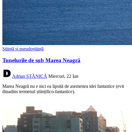
Stiință și pseudoștiință
Tunelurile de sub Marea Neagră
Adrian STĂNICĂ
Miercuri, 22 Ian
Marea Neagră nu e nici ea lipsită de asemenea idei fantastice (evit
dinadins termenul științifico-fantastice).