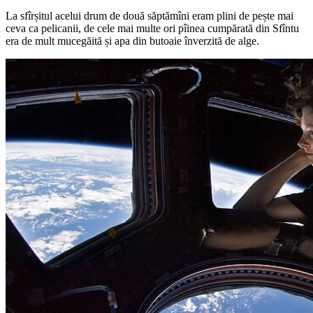
La sfîrșitul acelui drum de două săptămîni eram plini de pește mai
ceva ca pelicanii, de cele mai multe ori pîinea cumpărată din Sfîntu
era de mult mucegăită și apa din butoaie înverzită de alge.