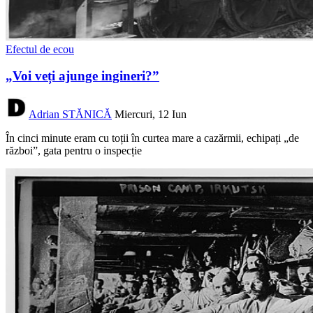
Efectul de ecou
„Voi veți ajunge ingineri?”
Adrian STĂNICĂ
Miercuri, 12 Iun
În cinci minute eram cu toții în curtea mare a cazărmii, echipați „de
război”, gata pentru o inspecție