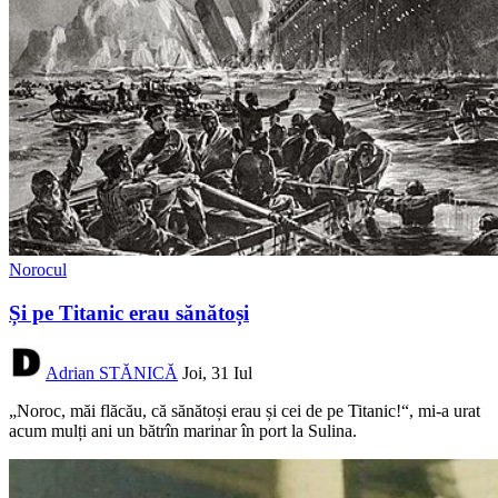
Norocul
Și pe Titanic erau sănătoși
Adrian STĂNICĂ
Joi, 31 Iul
„Noroc, măi flăcău, că sănătoși erau și cei de pe Titanic!“, mi-a urat
acum mulți ani un bătrîn marinar în port la Sulina.