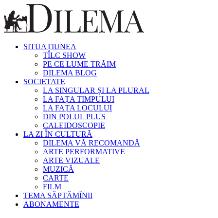
SITUAȚIUNEA
TÎLC SHOW
PE CE LUME TRĂIM
DILEMA BLOG
SOCIETATE
LA SINGULAR ȘI LA PLURAL
LA FAȚA TIMPULUI
LA FAȚA LOCULUI
DIN POLUL PLUS
CALEIDOSCOPIE
LA ZI ÎN CULTURĂ
DILEMA VĂ RECOMANDĂ
ARTE PERFORMATIVE
ARTE VIZUALE
MUZICĂ
CARTE
FILM
TEMA SĂPTĂMÎNII
ABONAMENTE