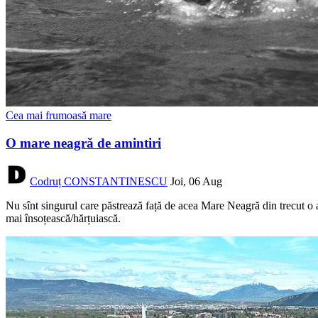
Cea mai frumoasă mare
O mare neagră de amintiri
Codruț CONSTANTINESCU
Joi, 06 Aug
Nu sînt singurul care păstrează față de acea Mare Neagră din trecut o 
mai însoțească/hărțuiască.