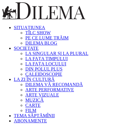
SITUAȚIUNEA
TÎLC SHOW
PE CE LUME TRĂIM
DILEMA BLOG
SOCIETATE
LA SINGULAR ȘI LA PLURAL
LA FAȚA TIMPULUI
LA FAȚA LOCULUI
DIN POLUL PLUS
CALEIDOSCOPIE
LA ZI ÎN CULTURĂ
DILEMA VĂ RECOMANDĂ
ARTE PERFORMATIVE
ARTE VIZUALE
MUZICĂ
CARTE
FILM
TEMA SĂPTĂMÎNII
ABONAMENTE