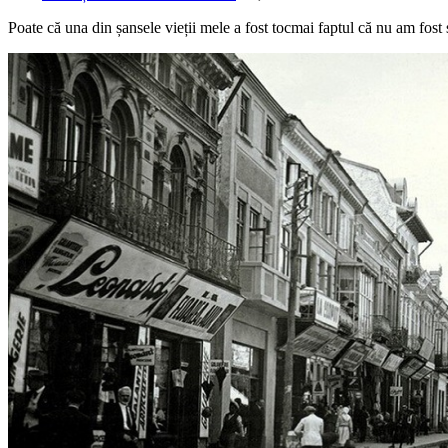
Poate că una din șansele vieții mele a fost tocmai faptul că nu am fost ș