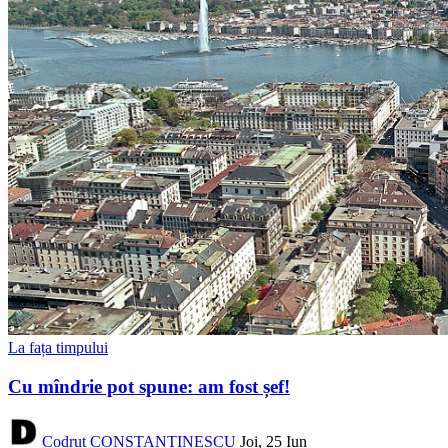
La fața timpului
Cu mîndrie pot spune: am fost șef!
Codruț CONSTANTINESCU
Joi, 25 Iun