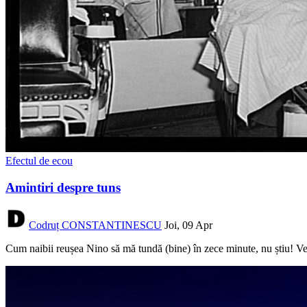
Efectul de ecou
Amintiri despre tuns
Codruț CONSTANTINESCU
Joi, 09 Apr
Cum naibii reușea Nino să mă tundă (bine) în zece minute, nu știu! Vecin