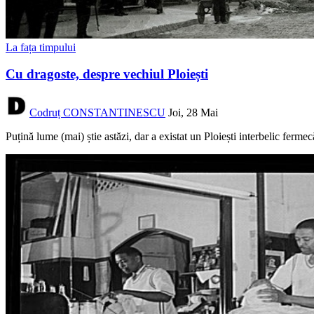
La fața timpului
Cu dragoste, despre vechiul Ploiești
Codruț CONSTANTINESCU
Joi, 28 Mai
Puțină lume (mai) știe astăzi, dar a existat un Ploiești interbelic ferm