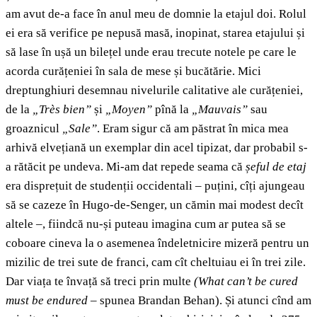
am avut de-a face în anul meu de domnie la etajul doi. Rolul
ei era să verifice pe nepusă masă, inopinat, starea etajului și
să lase în ușă un bilețel unde erau trecute notele pe care le
acorda curățeniei în sala de mese și bucătărie. Mici
dreptunghiuri desemnau nivelurile calitative ale curățeniei,
de la
„Très bien”
și
„Moyen”
pînă la
„Mauvais”
sau
groaznicul
„Sale”
. Eram sigur că am păstrat în mica mea
arhivă elvețiană un exemplar din acel tipizat, dar probabil s-
a rătăcit pe undeva. Mi-am dat repede seama că
șeful de etaj
era disprețuit de studenții occidentali – puțini, cîți ajungeau
să se cazeze în Hugo-de-Senger, un cămin mai modest decît
altele –, fiindcă nu-și puteau imagina cum ar putea să se
coboare cineva la o asemenea îndeletnicire mizeră pentru un
mizilic de trei sute de franci, cam cît cheltuiau ei în trei zile.
Dar viața te învață să treci prin multe
(What can
’t be cured
must be endured
– spunea Brandan Behan). Și atunci cînd am