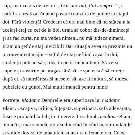
cap, am mai zis de trei ori
„Oui-oui-oui, j’ai compris”
și
astfel s-a realizat în mod pașnic tranziția de putere la etajul
doi. Fără violență! Credeam că era mai bine că nu stăteam la
același etaj cu cei de la doi, urma să cobor dis-de-dimineață
și să fac curat, nu mă vedea nimeni, nu mă judeca nimeni.
Eram un șef de etaj invizibil! Dar situația avea să prezinte un
inconvenient major – șeful de etaj nefiind cazat la doi,
studenții puteau să-și dea în petic impenitenți. Să verse
supele și sosurile pe aragaz fără să se spetească să curețe
după ei, să murdărească mesele, să lase firimituri, să îndese
pubelele cu gunoi. Mai multă muncă pentru mine!
Portrete.
Madame
Demirelle era superioara lui
madame
Blanc. Uscățivă, urîțică, înțepată, superioară, șefă adevărată,
fusese probabil la fel și-n tinerete. În schimb,
madame
Blanc,
blondă și mai scundă, oferea din cînd în cînd inconfundabile
și solide dovezi de umanitate și nu era o femeie rea. Cu ea