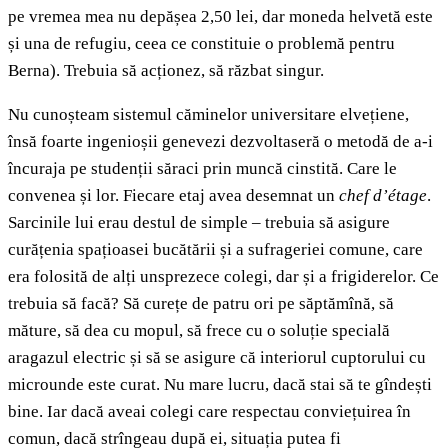
pe vremea mea nu depășea 2,50 lei, dar moneda helvetă este
și una de refugiu, ceea ce constituie o problemă pentru
Berna). Trebuia să acționez, să răzbat singur.
Nu cunoșteam sistemul căminelor universitare elvețiene,
însă foarte ingenioșii genevezi dezvoltaseră o metodă de a-i
încuraja pe studenții săraci prin muncă cinstită. Care le
convenea și lor. Fiecare etaj avea desemnat un
chef d’étage
.
Sarcinile lui erau destul de simple – trebuia să asigure
curățenia spațioasei bucătării și a sufrageriei comune, care
era folosită de alți unsprezece colegi, dar și a frigiderelor. Ce
trebuia să facă? Să curețe de patru ori pe săptămînă, să
măture, să dea cu mopul, să frece cu o soluție specială
aragazul electric și să se asigure că interiorul cuptorului cu
microunde este curat. Nu mare lucru, dacă stai să te gîndești
bine. Iar dacă aveai colegi care respectau conviețuirea în
comun, dacă strîngeau după ei, situația putea fi