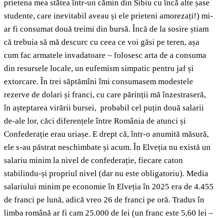
prietena mea stătea într-un cămin din Sibiu cu încă alte șase
studente, care inevitabil aveau și ele prieteni amorezați!) mi-
ar fi consumat două treimi din bursă. Încă de la sosire știam
că trebuia să mă descurc cu ceea ce voi găsi pe teren, așa
cum fac armatele invadatoare – folosesc arta de a consuma
din resursele locale, un eufemism simpatic pentru jaf și
extorcare. În trei săptămîni îmi consumasem modestele
rezerve de dolari și franci, cu care părinții mă înzestraseră,
în așteptarea virării bursei, probabil cel puțin două salarii
de-ale lor, căci diferențele între România de atunci și
Confederație erau uriașe. E drept că, într-o anumită măsură,
ele s-au păstrat neschimbate și acum. În Elveția nu există un
salariu minim la nivel de confederație, fiecare caton
stabilindu-și propriul nivel (dar nu este obligatoriu). Media
salariului minim pe economie în Elveția în 2025 era de 4.455
de franci pe lună, adică vreo 26 de franci pe oră. Tradus în
limba română ar fi cam 25.000 de lei (un franc este 5,60 lei –