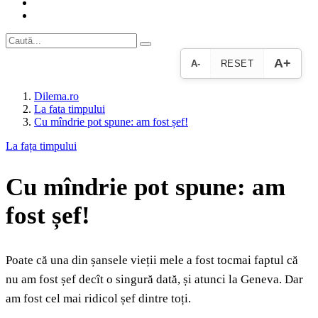
A+
A-
RESET
Dilema.ro
La fata timpului
Cu mîndrie pot spune: am fost șef!
La fața timpului
Cu mîndrie pot spune: am
fost șef!
Poate că una din șansele vieții mele a fost tocmai faptul că
nu am fost șef decît o singură dată, și atunci la Geneva. Dar
am fost cel mai ridicol șef dintre toți.