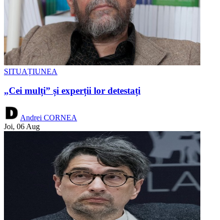
SITUAȚIUNEA
„Cei mulți” și experții lor detestați
Andrei CORNEA
Joi, 06 Aug