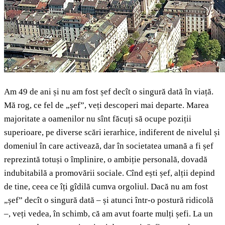
Am 49 de ani și nu am fost șef decît o singură dată în viață.
Mă rog, ce fel de „șef”, veți descoperi mai departe. Marea
majoritate a oamenilor nu sînt făcuți să ocupe poziții
superioare, pe diverse scări ierarhice, indiferent de nivelul și
domeniul în care activează, dar în societatea umană a fi șef
reprezintă totuși o împlinire, o ambiție personală, dovadă
indubitabilă a promovării sociale. Cînd ești șef, alții depind
de tine, ceea ce îți gîdilă cumva orgoliul. Dacă nu am fost
„șef” decît o singură dată – și atunci într-o postură ridicolă
–, veți vedea, în schimb, că am avut foarte mulți șefi. La un