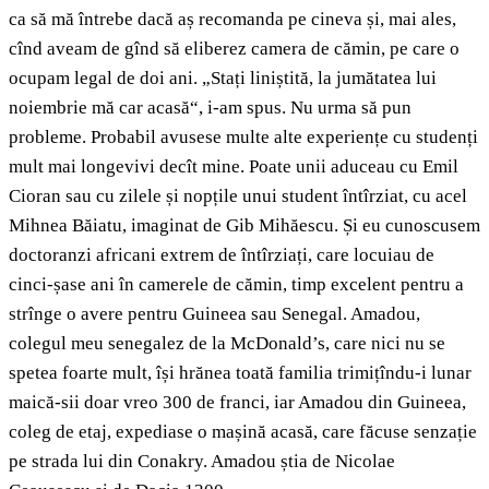
ca să mă întrebe dacă aș recomanda pe cineva și, mai ales,
cînd aveam de gînd să eliberez camera de cămin, pe care o
ocupam legal de doi ani. „Stați liniștită, la jumătatea lui
noiembrie mă car acasă“, i-am spus. Nu urma să pun
probleme. Probabil avusese multe alte experiențe cu studenți
mult mai longevivi decît mine. Poate unii aduceau cu Emil
Cioran sau cu zilele și nopțile unui student întîrziat, cu acel
Mihnea Băiatu, imaginat de Gib Mihăescu. Și eu cunoscusem
doctoranzi africani extrem de întîrziați, care locuiau de
cinci-șase ani în camerele de cămin, timp excelent pentru a
strînge o avere pentru Guineea sau Senegal. Amadou,
colegul meu senegalez de la McDonald’s, care nici nu se
spetea foarte mult, își hrănea toată familia trimițîndu-i lunar
maică-sii doar vreo 300 de franci, iar Amadou din Guineea,
coleg de etaj, expediase o mașină acasă, care făcuse senzație
pe strada lui din Conakry. Amadou știa de Nicolae