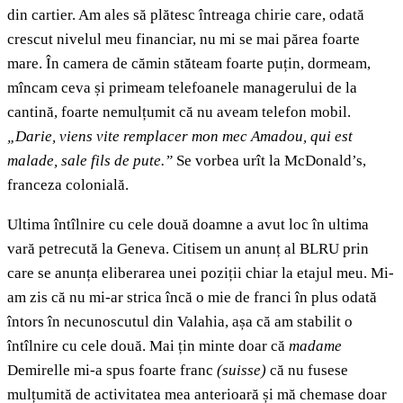
din cartier. Am ales să plătesc întreaga chirie care, odată
crescut nivelul meu financiar, nu mi se mai părea foarte
mare. În camera de cămin stăteam foarte puțin, dormeam,
mîncam ceva și primeam telefoanele managerului de la
cantină, foarte nemulțumit că nu aveam telefon mobil.
„Darie, viens vite remplacer mon mec Amadou, qui est
malade, sale fils de pute.”
Se vorbea urît la McDonald’s,
franceza colonială.
Ultima întîlnire cu cele două doamne a avut loc în ultima
vară petrecută la Geneva. Citisem un anunț al BLRU prin
care se anunța eliberarea unei poziții chiar la etajul meu. Mi-
am zis că nu mi-ar strica încă o mie de franci în plus odată
întors în necunoscutul din Valahia, așa că am stabilit o
întîlnire cu cele două. Mai țin minte doar că
madame
Demirelle mi-a spus foarte franc
(suisse)
că nu fusese
mulțumită de activitatea mea anterioară și mă chemase doar