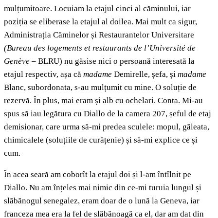
mulțumitoare. Locuiam la etajul cinci al căminului, iar
poziția se eliberase la etajul al doilea. Mai mult ca sigur,
Administrația Căminelor și Restaurantelor Universitare
(Bureau des logements et restaurants de l’Université de
Genève
– BLRU) nu găsise nici o persoană interesată la
etajul respectiv, așa că
madame
Demirelle, șefa, și
madame
Blanc, subordonata, s-au mulțumit cu mine. O soluție de
rezervă. În plus, mai eram și alb cu ochelari. Conta. Mi-au
spus să iau legătura cu Diallo de la camera 207, șeful de etaj
demisionar, care urma să-mi predea sculele: mopul, găleata,
chimicalele (soluțiile de curățenie) și să-mi explice ce și
cum.
În acea seară am coborît la etajul doi și l-am întîlnit pe
Diallo. Nu am înțeles mai nimic din ce-mi turuia lungul și
slăbănogul senegalez, eram doar de o lună la Geneva, iar
franceza mea era la fel de slăbănoagă ca el, dar am dat din