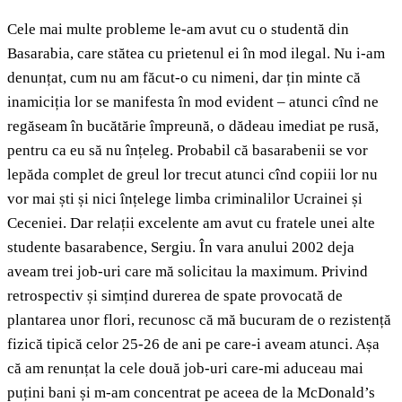
Cele mai multe probleme le-am avut cu o studentă din
Basarabia, care stătea cu prietenul ei în mod ilegal. Nu i-am
denunțat, cum nu am făcut-o cu nimeni, dar țin minte că
inamiciția lor se manifesta în mod evident – atunci cînd ne
regăseam în bucătărie împreună, o dădeau imediat pe rusă,
pentru ca eu să nu înțeleg. Probabil că basarabenii se vor
lepăda complet de greul lor trecut atunci cînd copiii lor nu
vor mai ști și nici înțelege limba criminalilor Ucrainei și
Ceceniei. Dar relații excelente am avut cu fratele unei alte
studente basarabence, Sergiu. În vara anului 2002 deja
aveam trei job-uri care mă solicitau la maximum. Privind
retrospectiv și simțind durerea de spate provocată de
plantarea unor flori, recunosc că mă bucuram de o rezistență
fizică tipică celor 25-26 de ani pe care-i aveam atunci. Așa
că am renunțat la cele două job-uri care-mi aduceau mai
puțini bani și m-am concentrat pe aceea de la McDonald’s