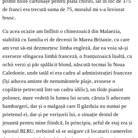
primit noile cartonașe pentru plata chiriei, iar în loc de 375
de franci era trecută suma de 75, moralul mi s-a înviorat
brusc.
Cu acea ocazie am întîlnit o chinezoaică din Malaezia,
stabilită cu familia ei de decenii în Marea Britanie, cu care
am vrut să-mi dezmorțesc limba engleză, dar ea voia să-și
exerseze stîngacea limbă franceză, o franțuzoaică înaltă, cu
ochii verzi și păr spălăcit blond, născută tocmai în Noua
Caledonie, unde tatăl ei era cadru al administrației franceze
(își aducea aminte de nenumăratele plaje, avusese o
copilărie petrecută într-un cadru idilic), un tînăr pianist
polonez, mare vedetă în lumea lui acum, căruia îi aduceam
hamburgeri, dar și o malgașă care îl găzduia nu numai pe
prietenul ei, dar și pe verișorii lui, o situație destul de
jenantă pentru mine fiindcă, în principiu, șeful de etaj era și
spionul BLRU, trebuind să se asigure că locatarii camerelor