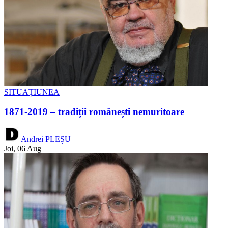
SITUAȚIUNEA
1871-2019 – tradiții românești nemuritoare
Andrei PLEȘU
Joi, 06 Aug