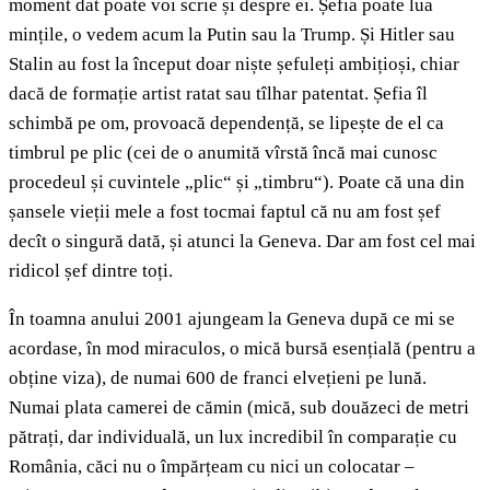
moment dat poate voi scrie și despre ei. Șefia poate lua
mințile, o vedem acum la Putin sau la Trump. Și Hitler sau
Stalin au fost la început doar niște șefuleți ambițioși, chiar
dacă de formație artist ratat sau tîlhar patentat. Șefia îl
schimbă pe om, provoacă dependență, se lipește de el ca
timbrul pe plic (cei de o anumită vîrstă încă mai cunosc
procedeul și cuvintele „plic“ și „timbru“). Poate că una din
șansele vieții mele a fost tocmai faptul că nu am fost șef
decît o singură dată, și atunci la Geneva. Dar am fost cel mai
ridicol șef dintre toți.
În toamna anului 2001 ajungeam la Geneva după ce mi se
acordase, în mod miraculos, o mică bursă esențială (pentru a
obține viza), de numai 600 de franci elvețieni pe lună.
Numai plata camerei de cămin (mică, sub douăzeci de metri
pătrați, dar individuală, un lux incredibil în comparație cu
România, căci nu o împărțeam cu nici un colocatar –