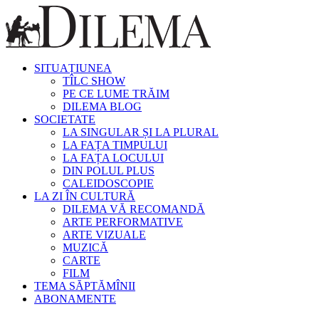
SITUAȚIUNEA
TÎLC SHOW
PE CE LUME TRĂIM
DILEMA BLOG
SOCIETATE
LA SINGULAR ȘI LA PLURAL
LA FAȚA TIMPULUI
LA FAȚA LOCULUI
DIN POLUL PLUS
CALEIDOSCOPIE
LA ZI ÎN CULTURĂ
DILEMA VĂ RECOMANDĂ
ARTE PERFORMATIVE
ARTE VIZUALE
MUZICĂ
CARTE
FILM
TEMA SĂPTĂMÎNII
ABONAMENTE