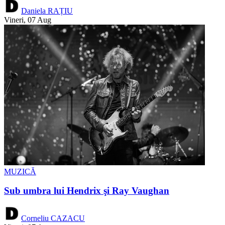
Daniela RAȚIU
Vineri, 07 Aug
MUZICĂ
Sub umbra lui Hendrix şi Ray Vaughan
Corneliu CAZACU