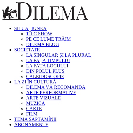
SITUAȚIUNEA
TÎLC SHOW
PE CE LUME TRĂIM
DILEMA BLOG
SOCIETATE
LA SINGULAR ȘI LA PLURAL
LA FAȚA TIMPULUI
LA FAȚA LOCULUI
DIN POLUL PLUS
CALEIDOSCOPIE
LA ZI ÎN CULTURĂ
DILEMA VĂ RECOMANDĂ
ARTE PERFORMATIVE
ARTE VIZUALE
MUZICĂ
CARTE
FILM
TEMA SĂPTĂMÎNII
ABONAMENTE