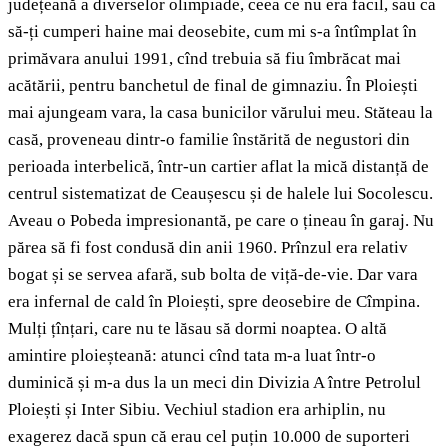
județeană a diverselor olimpiade, ceea ce nu era facil, sau ca
să-ți cumperi haine mai deosebite, cum mi s-a întîmplat în
primăvara anului 1991, cînd trebuia să fiu îmbrăcat mai
acătării, pentru banchetul de final de gimnaziu. În Ploiești
mai ajungeam vara, la casa bunicilor vărului meu. Stăteau la
casă, proveneau dintr-o familie înstărită de negustori din
perioada interbelică, într-un cartier aflat la mică distanță de
centrul sistematizat de Ceaușescu și de halele lui Socolescu.
Aveau o Pobeda impresionantă, pe care o țineau în garaj. Nu
părea să fi fost condusă din anii 1960. Prînzul era relativ
bogat și se servea afară, sub bolta de viță-de-vie. Dar vara
era infernal de cald în Ploiești, spre deosebire de Cîmpina.
Mulți țînțari, care nu te lăsau să dormi noaptea. O altă
amintire ploieșteană: atunci cînd tata m-a luat într-o
duminică și m-a dus la un meci din Divizia A între Petrolul
Ploiești și Inter Sibiu. Vechiul stadion era arhiplin, nu
exagerez dacă spun că erau cel puțin 10.000 de suporteri