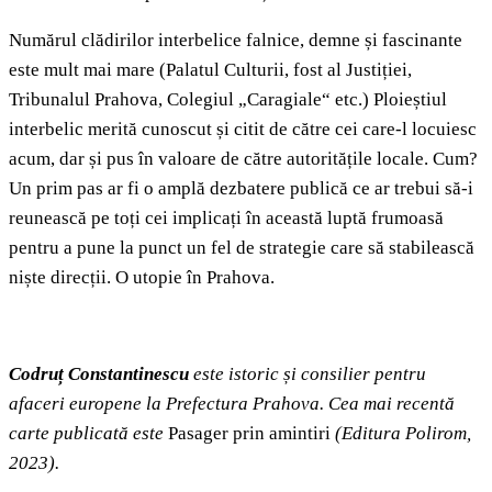
Numărul clădirilor interbelice falnice, demne și fascinante
este mult mai mare (Palatul Culturii, fost al Justiției,
Tribunalul Prahova, Colegiul „Caragiale“ etc.) Ploieștiul
interbelic merită cunoscut și citit de către cei care-l locuiesc
acum, dar și pus în valoare de către autoritățile locale. Cum?
Un prim pas ar fi o amplă dezbatere publică ce ar trebui să-i
reunească pe toți cei implicați în această luptă frumoasă
pentru a pune la punct un fel de strategie care să stabilească
niște direcții. O utopie în Prahova.
Codruț Constantinescu
este istoric și consilier pentru
afaceri europene la Prefectura Prahova. Cea mai recentă
carte publicată este
Pasager prin amintiri
(Editura Polirom,
2023).