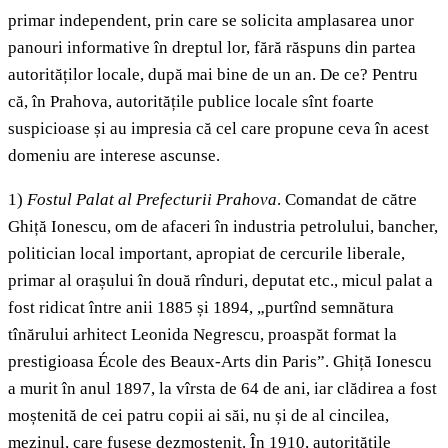
primar independent, prin care se solicita amplasarea unor
panouri informative în dreptul lor, fără răspuns din partea
autorităților locale, după mai bine de un an. De ce? Pentru
că, în Prahova, autoritățile publice locale sînt foarte
suspicioase și au impresia că cel care propune ceva în acest
domeniu are interese ascunse.
1)
Fostul Palat al Prefecturii Prahova
. Comandat de către
Ghiță Ionescu, om de afaceri în industria petrolului, bancher,
politician local important, apropiat de cercurile liberale,
primar al orașului în două rînduri, deputat etc., micul palat a
fost ridicat între anii 1885 și 1894, „purtînd semnătura
tînărului arhitect Leonida Negrescu, proaspăt format la
prestigioasa École des Beaux-Arts din Paris”. Ghiță Ionescu
a murit în anul 1897, la vîrsta de 64 de ani, iar clădirea a fost
moștenită de cei patru copii ai săi, nu și de al cincilea,
mezinul, care fusese dezmoștenit. În 1910, autoritățile