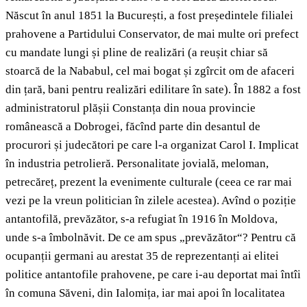
Născut în anul 1851 la București, a fost președintele filialei
prahovene a Partidului Conservator, de mai multe ori prefect
cu mandate lungi și pline de realizări (a reușit chiar să
stoarcă de la Nababul, cel mai bogat și zgîrcit om de afaceri
din țară, bani pentru realizări edilitare în sate). În 1882 a fost
administratorul plășii Constanța din noua provincie
românească a Dobrogei, făcînd parte din desantul de
procurori și judecători pe care l-a organizat Carol I. Implicat
în industria petrolieră. Personalitate jovială, meloman,
petrecăreț, prezent la evenimente culturale (ceea ce rar mai
vezi pe la vreun politician în zilele acestea). Avînd o poziție
antantofilă, prevăzător, s-a refugiat în 1916 în Moldova,
unde s-a îmbolnăvit. De ce am spus „prevăzător“? Pentru că
ocupanții germani au arestat 35 de reprezentanți ai elitei
politice antantofile prahovene, pe care i-au deportat mai întîi
în comuna Săveni, din Ialomița, iar mai apoi în localitatea