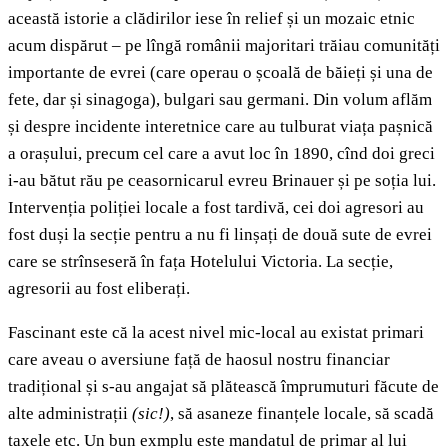
această istorie a clădirilor iese în relief și un mozaic etnic
acum dispărut – pe lîngă românii majoritari trăiau comunități
importante de evrei (care operau o școală de băieți și una de
fete, dar și sinagoga), bulgari sau germani. Din volum aflăm
și despre incidente interetnice care au tulburat viața pașnică
a orașului, precum cel care a avut loc în 1890, cînd doi greci
i-au bătut rău pe ceasornicarul evreu Brinauer și pe soția lui.
Intervenția poliției locale a fost tardivă, cei doi agresori au
fost duși la secție pentru a nu fi linșați de două sute de evrei
care se strînseseră în fața Hotelului Victoria. La secție,
agresorii au fost eliberați.
Fascinant este că la acest nivel mic-local au existat primari
care aveau o aversiune față de haosul nostru financiar
tradițional și s-au angajat să plătească împrumuturi făcute de
alte administrații
(sic!)
, să asaneze finanțele locale, să scadă
taxele etc. Un bun exmplu este mandatul de primar al lui