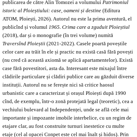
publicarea de către Alin Tomozei a volumului
Patrimoniul
istoric al Ploieștiului: case, oameni și destine
(Editura
ATOM, Ploiești, 2026). Autorul nu este la prima aventură, el
publicînd și volumul
1965. Crima care a zguduit Ploieștiul
(2018), dar și o monografie (în trei volume) numită
Traversînd Ploieștii
(2021-2022). Casele poartă poveștile
celor care au trăit în ele și practic nu există casă fără povești
(nu cred că această axiomă se aplică apartamentelor). Există
case fără povestitori, asta da. Interesant este mixajul între
clădirile particulare și clădiri publice care au găzduit diverse
instituții. Autorul nu se ferește nici să critice haosul
urbanistic care a caracterizat și orașul Ploiești după 1990
cînd, de exemplu, într-o zonă protejată legal (teoretic), cea a
vechiului bulevard al Independenței, unde se află cele mai
importante și impozante imobile interbelice, cu un regim de
etajare clar, au fost construite turnuri inestetice cu multe
etaje (cel al opacei Conpet este cel mai înalt și hidos). Prin