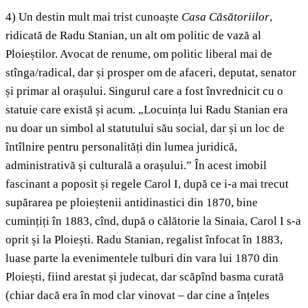
4) Un destin mult mai trist cunoaște
Casa Căsătoriilor
,
ridicată de Radu Stanian, un alt om politic de vază al
Ploieștilor. Avocat de renume, om politic liberal mai de
stînga/radical, dar și prosper om de afaceri, deputat, senator
și primar al orașului. Singurul care a fost învrednicit cu o
statuie care există și acum. „Locuința lui Radu Stanian era
nu doar un simbol al statutului său social, dar și un loc de
întîlnire pentru personalități din lumea juridică,
administrativă și culturală a orașului.” În acest imobil
fascinant a poposit și regele Carol I, după ce i-a mai trecut
supărarea pe ploieștenii antidinastici din 1870, bine
cumințiți în 1883, cînd, după o călătorie la Sinaia, Carol I s-a
oprit și la Ploiești. Radu Stanian, regalist înfocat în 1883,
luase parte la evenimentele tulburi din vara lui 1870 din
Ploiești, fiind arestat și judecat, dar scăpînd basma curată
(chiar dacă era în mod clar vinovat – dar cine a înțeles