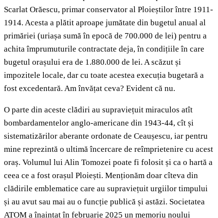
Scarlat Orăescu, primar conservator al Ploieștilor între 1911-
1914. Acesta a plătit aproape jumătate din bugetul anual al
primăriei (uriașa sumă în epocă de 700.000 de lei) pentru a
achita împrumuturile contractate deja, în condițiile în care
bugetul orașului era de 1.880.000 de lei. A scăzut și
impozitele locale, dar cu toate acestea execuția bugetară a
fost excedentară. Am învățat ceva? Evident că nu.
O parte din aceste clădiri au supraviețuit miraculos atît
bombardamentelor anglo-americane din 1943-44, cît și
sistematizărilor aberante ordonate de Ceaușescu, iar pentru
mine reprezintă o ultimă încercare de reîmprietenire cu acest
oraș. Volumul lui Alin Tomozei poate fi folosit și ca o hartă a
ceea ce a fost orașul Ploiești. Menționăm doar cîteva din
clădirile emblematice care au supraviețuit urgiilor timpului
și au avut sau mai au o funcție publică și astăzi. Societatea
ATOM a înaintat în februarie 2025 un memoriu noului