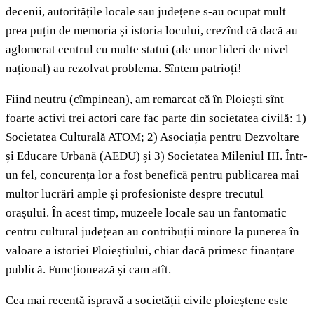
decenii, autoritățile locale sau județene s-au ocupat mult
prea puțin de memoria și istoria locului, crezînd că dacă au
aglomerat centrul cu multe statui (ale unor lideri de nivel
național) au rezolvat problema. Sîntem patrioți!
Fiind neutru (cîmpinean), am remarcat că în Ploiești sînt
foarte activi trei actori care fac parte din societatea civilă: 1)
Societatea Culturală ATOM; 2) Asociația pentru Dezvoltare
și Educare Urbană (AEDU) și 3) Societatea Mileniul III. Într-
un fel, concurența lor a fost benefică pentru publicarea mai
multor lucrări ample și profesioniste despre trecutul
orașului. În acest timp, muzeele locale sau un fantomatic
centru cultural județean au contribuții minore la punerea în
valoare a istoriei Ploieștiului, chiar dacă primesc finanțare
publică. Funcționează și cam atît.
Cea mai recentă ispravă a societății civile ploieștene este