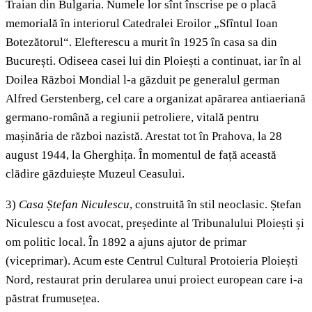
Traian din Bulgaria. Numele lor sînt înscrise pe o placă
memorială în interiorul Catedralei Eroilor „Sfîntul Ioan
Botezătorul“. Elefterescu a murit în 1925 în casa sa din
București. Odiseea casei lui din Ploiești a continuat, iar în al
Doilea Război Mondial l-a găzduit pe generalul german
Alfred Gerstenberg, cel care a organizat apărarea antiaeriană
germano-română a regiunii petroliere, vitală pentru
mașinăria de război nazistă. Arestat tot în Prahova, la 28
august 1944, la Gherghița. În momentul de față această
clădire găzduiește Muzeul Ceasului.
3)
Casa Ștefan Niculescu
, construită în stil neoclasic. Ștefan
Niculescu a fost avocat, președinte al Tribunalului Ploiești și
om politic local. În 1892 a ajuns ajutor de primar
(viceprimar). Acum este Centrul Cultural Protoieria Ploiești
Nord, restaurat prin derularea unui proiect european care i-a
păstrat frumusețea.