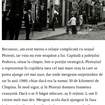
Recunosc, am avut mereu o relație complicată cu orașul
Ploiești, iar vina nu este neapărat a lui. Capitală a județului
Prahova, situat la cîmpie, într-o poziție strategică, Ploieștiul
a reprezentat în copilăria mea cel mai mare oraș la care se
putea ajunge cel mai ușor, dar unde mergeam surprinzător de
rar în anii 1980, chiar dacă era la numai 30 de kilometri de
Cîmpina. În mod sigur, și în Ploiești domnea foametea
ceaușistă. Dacă s-ar fi băgat mîncare, aș fi reținut. L-am fi
vizitat mult mai des. Mergeai acolo dacă ajungeai în faza