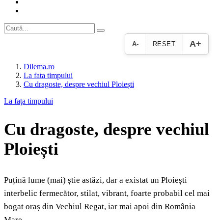
A+
A-
RESET
Dilema.ro
La fata timpului
Cu dragoste, despre vechiul Ploiești
La fața timpului
Cu dragoste, despre vechiul
Ploiești
Puțină lume (mai) știe astăzi, dar a existat un Ploiești
interbelic fermecător, stilat, vibrant, foarte probabil cel mai
bogat oraș din Vechiul Regat, iar mai apoi din România
Mare.