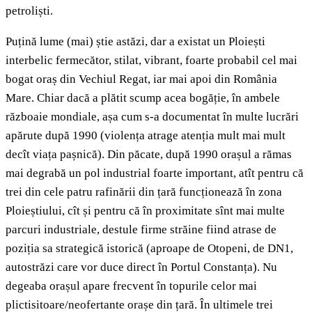
petroliști.
Puțină lume (mai) știe astăzi, dar a existat un Ploiești
interbelic fermecător, stilat, vibrant, foarte probabil cel mai
bogat oraș din Vechiul Regat, iar mai apoi din România
Mare. Chiar dacă a plătit scump acea bogăție, în ambele
războaie mondiale, așa cum s-a documentat în multe lucrări
apărute după 1990 (violența atrage atenția mult mai mult
decît viața pașnică). Din păcate, după 1990 orașul a rămas
mai degrabă un pol industrial foarte important, atît pentru că
trei din cele patru rafinării din țară funcționează în zona
Ploieștiului, cît și pentru că în proximitate sînt mai multe
parcuri industriale, destule firme străine fiind atrase de
poziția sa strategică istorică (aproape de Otopeni, de DN1,
autostrăzi care vor duce direct în Portul Constanța). Nu
degeaba orașul apare frecvent în topurile celor mai
plictisitoare/neofertante orașe din țară. În ultimele trei