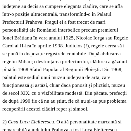
județene au decis să cumpere eleganta clădire, care se afla
într-o poziție ultracentrală, transformînd-o în Palatul
Prefecturii Prahova. Pragul ei a fost trecut de mari
personalități ale României interbelice precum premierul
Ionel Brătianu în vara anului 1925, Nicolae Iorga sau Regele
Carol al II-lea în aprilie 1938. Judicios (!), regele cerea să i
se pună la dispoziție registrele contabile. După abdicarea
regelui Mihai și desființarea prefecturilor, clădirea a găzduit
pînă în 1968 Sfatul Popular al Regiunii Ploiești. Din 1968,
palatul este sediul unui muzeu județean de artă, care
funcționează și astăzi, chiar dacă ponosit și plictisit, muzeu
de secol XIX, cu o vizibilitate modestă. Din păcate, prefecții
de după 1990 fie că nu au știut, fie că nu și-au pus problema
recuperării acestei clădiri reper și simbol.
2)
Casa Luca Elefterescu
. O altă personalitate marcantă și
remarcabilă a județului Prahova a fost Luca Elefterescu.