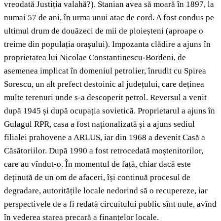
vreodată Justiția valahă?). Stanian avea să moară în 1897, la
numai 57 de ani, în urma unui atac de cord. A fost condus pe
ultimul drum de douăzeci de mii de ploieșteni (aproape o
treime din populația orașului). Impozanta clădire a ajuns în
proprietatea lui Nicolae Constantinescu-Bordeni, de
asemenea implicat în domeniul petrolier, înrudit cu Spirea
Sorescu, un alt prefect destoinic al județului, care deținea
multe terenuri unde s-a descoperit petrol. Reversul a venit
după 1945 și după ocupația sovietică. Proprietarul a ajuns în
Gulagul RPR, casa a fost naționalizată și a ajuns sediul
filialei prahovene a ARLUS, iar din 1968 a devenit Casă a
Căsătoriilor. După 1990 a fost retrocedată moștenitorilor,
care au vîndut-o. În momentul de față, chiar dacă este
deținută de un om de afaceri, își continuă procesul de
degradare, autoritățile locale nedorind să o recupereze, iar
perspectivele de a fi redată circuitului public sînt nule, avînd
în vederea starea precară a finanțelor locale.