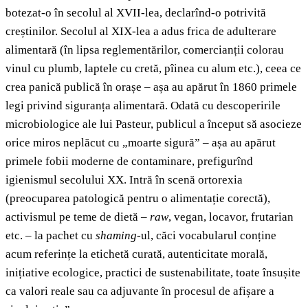
botezat-o în secolul al XVII-lea, declarînd-o potrivită
creștinilor. Secolul al XIX-lea a adus frica de adulterare
alimentară (în lipsa reglementărilor, comercianții colorau
vinul cu plumb, laptele cu cretă, pîinea cu alum etc.), ceea ce
crea panică publică în orașe – așa au apărut în 1860 primele
legi privind siguranța alimentară. Odată cu descoperirile
microbiologice ale lui Pasteur, publicul a început să asocieze
orice miros neplăcut cu „moarte sigură” – așa au apărut
primele fobii moderne de contaminare, prefigurînd
igienismul secolului XX. Intră în scenă ortorexia
(preocuparea patologică pentru o alimentație corectă),
activismul pe teme de dietă –
raw
, vegan, locavor, frutarian
etc. – la pachet cu
shaming
-ul, căci vocabularul conține
acum referințe la etichetă curată, autenticitate morală,
inițiative ecologice, practici de sustenabilitate, toate însușite
ca valori reale sau ca adjuvante în procesul de afișare a