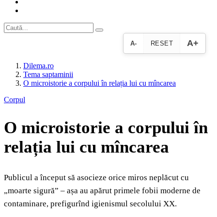
A+
A-
RESET
Dilema.ro
Tema saptaminii
O microistorie a corpului în relația lui cu mîncarea
Corpul
O microistorie a corpului în
relația lui cu mîncarea
Publicul a început să asocieze orice miros neplăcut cu
„moarte sigură” – așa au apărut primele fobii moderne de
contaminare, prefigurînd igienismul secolului XX.