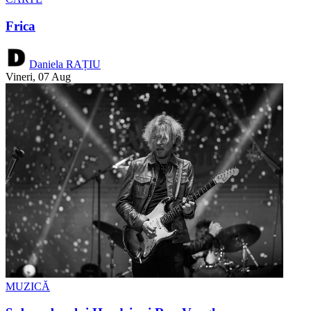
Frica
Daniela RAȚIU
Vineri, 07 Aug
MUZICĂ