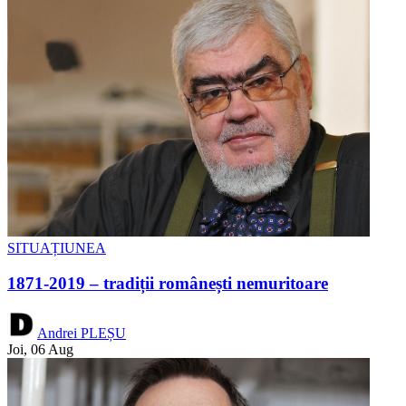
SITUAȚIUNEA
1871-2019 – tradiții românești nemuritoare
Andrei PLEȘU
Joi, 06 Aug