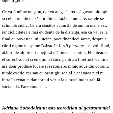
sinelui „etic”.
Ce va fi mîine nu știm, dar eu aleg să cred că gustul biologic
și cel moral dictează atitudinea față de mîncare, iar ele se
schimbă ciclic. Ce era sănătos acum 25 de ani nu mai e azi,
iar ciclicitatea e mai evidentă de la distanță, așa că vă las la
final cu povestea lui Lucien, poet tînăr deci sărac, despre a
cărui rușine ne spune Balzac în
Iluzii pierdute
– nevoit fiind,
alături de alți tineri poeți, să mănînce la cantina Flicoteaux,
el suferă social și emoțional căci, pentru a fi ieftină, cantina
are doar produse locale și sezoniere, nimic adus din colonii,
nimic exotic, rar sau cu prestigiu social. Sănătatea nici nu
intra în ecuație, dar corpul văzut la o masă indezirabilă
social, da. Pare cunoscut.
Adriana Sohodoleanu
este
teoretician al gastronomiei