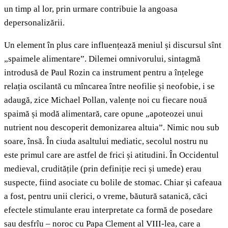
un timp al lor, prin urmare contribuie la angoasa
depersonalizării.
Un element în plus care influențează meniul și discursul sînt
„spaimele alimentare”. Dilemei omnivorului, sintagmă
introdusă de Paul Rozin ca instrument pentru a înțelege
relația oscilantă cu mîncarea între neofilie și neofobie, i se
adaugă, zice Michael Pollan, valențe noi cu fiecare nouă
spaimă și modă alimentară, care opune „apoteozei unui
nutrient nou descoperit demonizarea altuia”. Nimic nou sub
soare, însă. În ciuda asaltului mediatic, secolul nostru nu
este primul care are astfel de frici și atitudini. În Occidentul
medieval, cruditățile (prin definiție reci și umede) erau
suspecte, fiind asociate cu bolile de stomac. Chiar și cafeaua
a fost, pentru unii clerici, o vreme, băutură satanică, căci
efectele stimulante erau interpretate ca formă de posedare
sau desfrîu – noroc cu Papa Clement al VIII-lea, care a