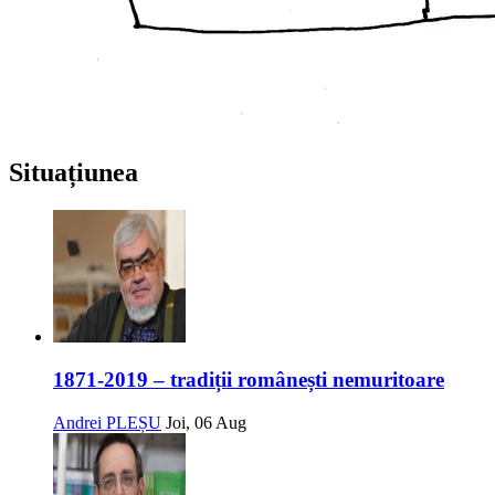
Situațiunea
1871-2019 – tradiții românești nemuritoare
Andrei PLEȘU
Joi, 06 Aug