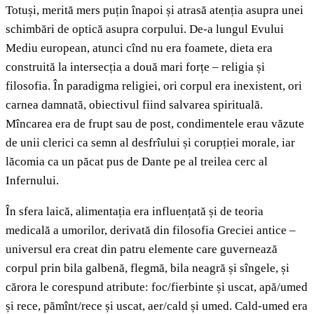
Totuși, merită mers puțin înapoi și atrasă atenția asupra unei
schimbări de optică asupra corpului. De-a lungul Evului
Mediu european, atunci cînd nu era foamete, dieta era
construită la intersecția a două mari forțe – religia și
filosofia. În paradigma religiei, ori corpul era inexistent, ori
carnea damnată, obiectivul fiind salvarea spirituală.
Mîncarea era de frupt sau de post, condimentele erau văzute
de unii clerici ca semn al desfrîului și corupției morale, iar
lăcomia ca un păcat pus de Dante pe al treilea cerc al
Infernului.
În sfera laică, alimentația era influențată și de teoria
medicală a umorilor, derivată din filosofia Greciei antice –
universul era creat din patru elemente care guvernează
corpul prin bila galbenă, flegmă, bila neagră și sîngele, și
cărora le corespund atribute: foc/fierbinte și uscat, apă/umed
și rece, pămînt/rece și uscat, aer/cald și umed. Cald-umed era