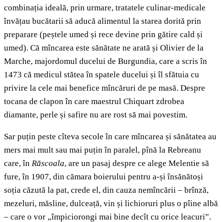
combinația ideală, prin urmare, tratatele culinar-medicale
învățau bucătarii să aducă alimentul la starea dorită prin
preparare (peștele umed și rece devine prin gătire cald și
umed). Că mîncarea este sănătate ne arată și Olivier de la
Marche, majordomul ducelui de Burgundia, care a scris în
1473 că medicul stătea în spatele ducelui și îl sfătuia cu
privire la cele mai benefice mîncăruri de pe masă. Despre
tocana de clapon în care maestrul Chiquart zdrobea
diamante, perle și safire nu are rost să mai povestim.
Sar puțin peste cîteva secole în care mîncarea și sănătatea au
mers mai mult sau mai puțin în paralel, pînă la Rebreanu
care, în
Răscoala
, are un pasaj despre ce alege Melentie să
fure, în 1907, din cămara boierului pentru a-și însănătoși
soția căzută la pat, crede el, din cauza nemîncării – brînză,
mezeluri, măsline, dulceață, vin și lichioruri plus o pîine albă
– care o vor „împiciorongi mai bine decît cu orice leacuri”.