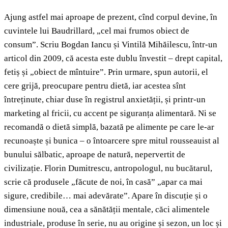
Ajung astfel mai aproape de prezent, cînd corpul devine, în
cuvintele lui Baudrillard, „cel mai frumos obiect de
consum”. Scriu Bogdan Iancu și Vintilă Mihăilescu, într-un
articol din 2009, că acesta este dublu învestit – drept capital,
fetiș și „obiect de mîntuire”. Prin urmare, spun autorii, el
cere grijă, preocupare pentru dietă, iar acestea sînt
întreținute, chiar duse în registrul anxietății, și printr-un
marketing al fricii, cu accent pe siguranța alimentară. Ni se
recomandă o dietă simplă, bazată pe alimente pe care le-ar
recunoaște și bunica – o întoarcere spre mitul rousseauist al
bunului sălbatic, aproape de natură, nepervertit de
civilizație. Florin Dumitrescu, antropologul, nu bucătarul,
scrie că produsele „făcute de noi, în casă” „apar ca mai
sigure, credibile… mai adevărate”. Apare în discuție și o
dimensiune nouă, cea a sănătății mentale, căci alimentele
industriale, produse în serie, nu au origine și sezon, un loc și