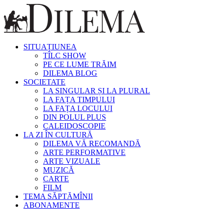
SITUAȚIUNEA
TÎLC SHOW
PE CE LUME TRĂIM
DILEMA BLOG
SOCIETATE
LA SINGULAR ȘI LA PLURAL
LA FAȚA TIMPULUI
LA FAȚA LOCULUI
DIN POLUL PLUS
CALEIDOSCOPIE
LA ZI ÎN CULTURĂ
DILEMA VĂ RECOMANDĂ
ARTE PERFORMATIVE
ARTE VIZUALE
MUZICĂ
CARTE
FILM
TEMA SĂPTĂMÎNII
ABONAMENTE