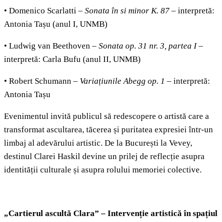
• Domenico Scarlatti –
Sonata în si minor K. 87
– interpretă:
Antonia Tașu (anul I, UNMB)
• Ludwig van Beethoven –
Sonata op. 31 nr. 3, partea I
–
interpretă: Carla Bufu (anul II, UNMB)
• Robert Schumann –
Variațiunile Abegg op. 1
– interpretă:
Antonia Tașu
Evenimentul invită publicul să redescopere o artistă care a
transformat ascultarea, tăcerea și puritatea expresiei într-un
limbaj al adevărului artistic. De la București la Vevey,
destinul Clarei Haskil devine un prilej de reflecție asupra
identității culturale și asupra rolului memoriei colective.
„Cartierul ascultă Clara” –
Intervenție artistică în spațiul