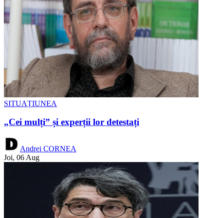
SITUAȚIUNEA
„Cei mulți” și experții lor detestați
Andrei CORNEA
Joi, 06 Aug