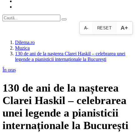
A+
A-
RESET
Dilema.ro
Muzica
130 de ani de la nașterea Clarei Haskil – celebrarea unei
legende a pianisticii internaționale la București
În oraș
130 de ani de la nașterea
Clarei Haskil – celebrarea
unei legende a pianisticii
internaționale la București