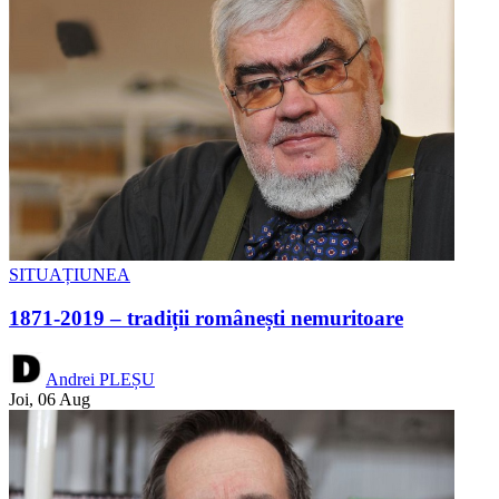
SITUAȚIUNEA
1871-2019 – tradiții românești nemuritoare
Andrei PLEȘU
Joi, 06 Aug