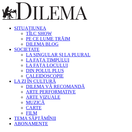
SITUAȚIUNEA
TÎLC SHOW
PE CE LUME TRĂIM
DILEMA BLOG
SOCIETATE
LA SINGULAR ȘI LA PLURAL
LA FAȚA TIMPULUI
LA FAȚA LOCULUI
DIN POLUL PLUS
CALEIDOSCOPIE
LA ZI ÎN CULTURĂ
DILEMA VĂ RECOMANDĂ
ARTE PERFORMATIVE
ARTE VIZUALE
MUZICĂ
CARTE
FILM
TEMA SĂPTĂMÎNII
ABONAMENTE