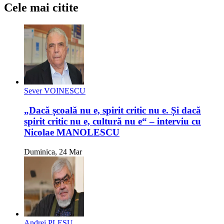
Cele mai citite
Sever VOINESCU
„Dacă școală nu e, spirit critic nu e. Și dacă
spirit critic nu e, cultură nu e“ – interviu cu
Nicolae MANOLESCU
Duminica, 24 Mar
Andrei PLEȘU