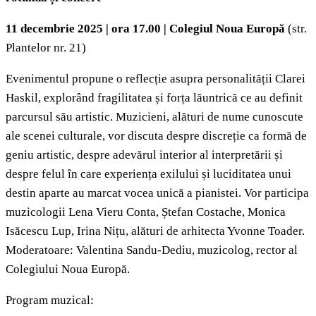
11 decembrie 2025 | ora 17.00 | Colegiul Noua Europă
(str.
Plantelor nr. 21)
Evenimentul propune o reflecție asupra personalității Clarei
Haskil, explorând fragilitatea și forța lăuntrică ce au definit
parcursul său artistic. Muzicieni, alături de nume cunoscute
ale scenei culturale, vor discuta despre discreție ca formă de
geniu artistic, despre adevărul interior al interpretării și
despre felul în care experiența exilului și luciditatea unui
destin aparte au marcat vocea unică a pianistei. Vor participa
muzicologii Lena Vieru Conta, Ștefan Costache, Monica
Isăcescu Lup, Irina Nițu, alături de arhitecta Yvonne Toader.
Moderatoare: Valentina Sandu-Dediu, muzicolog, rector al
Colegiului Noua Europă.
Program muzical: