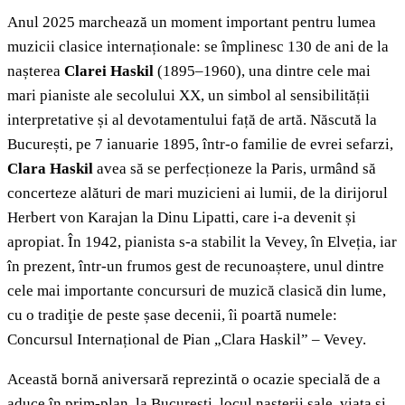
Anul 2025 marchează un moment important pentru lumea
muzicii clasice internaționale: se împlinesc 130 de ani de la
nașterea
Clarei Haskil
(1895–1960), una dintre cele mai
mari pianiste ale secolului XX, un simbol al sensibilității
interpretative și al devotamentului față de artă. Născută la
București, pe 7 ianuarie 1895, într-o familie de evrei sefarzi,
Clara Haskil
avea să se perfecționeze la Paris, urmând să
concerteze alături de mari muzicieni ai lumii, de la dirijorul
Herbert von Karajan la Dinu Lipatti, care i-a devenit și
apropiat. În 1942, pianista s-a stabilit la Vevey, în Elveția, iar
în prezent, într-un frumos gest de recunoaștere, unul dintre
cele mai importante concursuri de muzică clasică din lume,
cu o tradiţie de peste șase decenii, îi poartă numele:
Concursul Internațional de Pian „Clara Haskil” – Vevey.
Această bornă aniversară reprezintă o ocazie specială de a
aduce în prim-plan, la București, locul nașterii sale, viața și