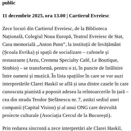
public
11 decembrie 2025, ora 13.00 | Cartierul Evreiesc
Zece locuri din Cartierul Evreiesc, de la Biblioteca
Națională, Colegiul Noua Europă, Teatrul Evreiesc de Stat,
Casa memorială „Anton Pann”, la instituții de învățământ
(Școala Evrika) și spații de socializare – cafenele și
restaurante (Arzu, Cremma Specialty Café, Le Boutique,
Simbio) – se transformă, pentru o zi, în puncte de întâlnire
între oameni și muzică. În lista spațiilor în care se vor auzi
interpretările Clarei Haskil se află și una dintre casele în care
cunoscuta pianistă a poposit adesea la reîntoarcerile în țară –
cea din strada Teodor Ștefănescu nr. 7, astăzi sediul unei
companii (Capital Vision) și al unui ONG care dezvoltă
proiecte culturale (Asociația Cercul de la București).
Prin redarea sincronă a zece interpretări ale Clarei Haskil,