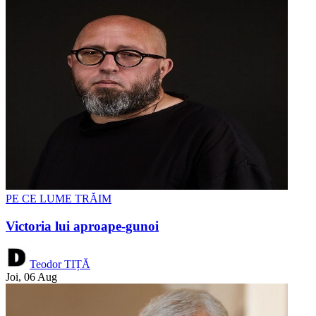
PE CE LUME TRĂIM
Victoria lui aproape-gunoi
Teodor TIȚĂ
Joi, 06 Aug