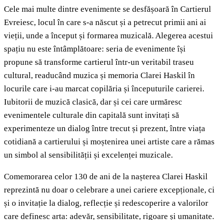
Cele mai multe dintre evenimente se desfășoară în Cartierul
Evreiesc, locul în care s-a născut și a petrecut primii ani ai
vieții, unde a început și formarea muzicală. Alegerea acestui
spațiu nu este întâmplătoare: seria de evenimente își
propune să transforme cartierul într-un veritabil traseu
cultural, readucând muzica și memoria Clarei Haskil în
locurile care i-au marcat copilăria și începuturile carierei.
Iubitorii de muzică clasică, dar și cei care urmăresc
evenimentele culturale din capitală sunt invitați să
experimenteze un dialog între trecut și prezent, între viața
cotidiană a cartierului și moștenirea unei artiste care a rămas
un simbol al sensibilității și excelenței muzicale.
Comemorarea celor 130 de ani de la nașterea Clarei Haskil
reprezintă nu doar o celebrare a unei cariere excepționale, ci
și o invitație la dialog, reflecție și redescoperire a valorilor
care definesc arta: adevăr, sensibilitate, rigoare și umanitate.