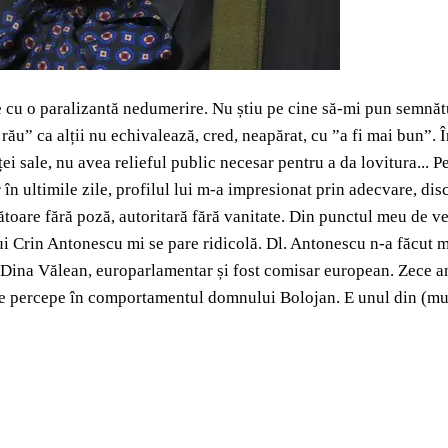
e cu o paralizantă nedumerire. Nu știu pe cine să-mi pun semnăt
de rău” ca alții nu echivalează, cred, neapărat, cu ”a fi mai bun”
i sale, nu avea relieful public necesar pentru a da lovitura... P
 în ultimile zile, profilul lui m-a impresionat prin adecvare, dis
toare fără poză, autoritară fără vanitate. Din punctul meu de vede
 Crin Antonescu mi se pare ridicolă. Dl. Antonescu n-a făcut mare
a Dina Vălean, europarlamentar și fost comisar european. Zece an
 se percepe în comportamentul domnului Bolojan. E unul din (mult