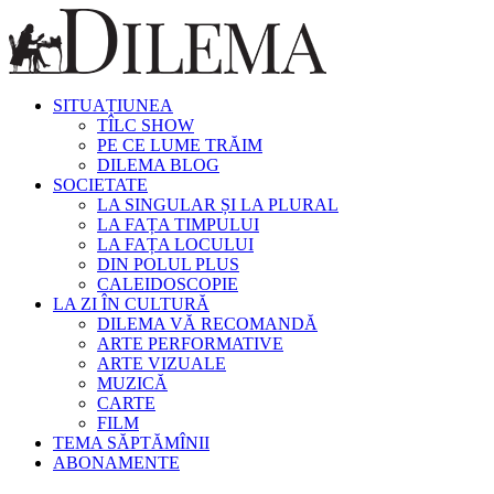
SITUAȚIUNEA
TÎLC SHOW
PE CE LUME TRĂIM
DILEMA BLOG
SOCIETATE
LA SINGULAR ȘI LA PLURAL
LA FAȚA TIMPULUI
LA FAȚA LOCULUI
DIN POLUL PLUS
CALEIDOSCOPIE
LA ZI ÎN CULTURĂ
DILEMA VĂ RECOMANDĂ
ARTE PERFORMATIVE
ARTE VIZUALE
MUZICĂ
CARTE
FILM
TEMA SĂPTĂMÎNII
ABONAMENTE