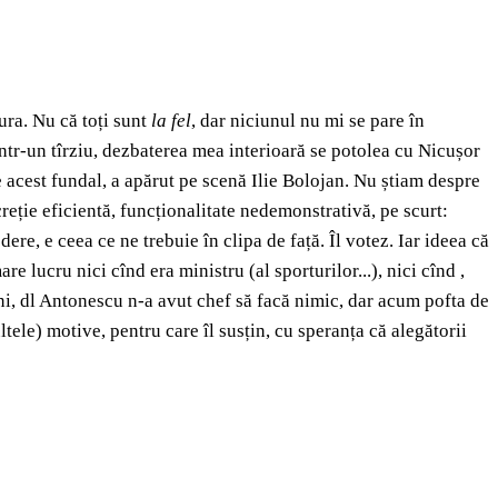
ura. Nu că toți sunt
la fel
, dar niciunul nu mi se pare în
. Într-un tîrziu, dezbaterea mea interioară se potolea cu Nicușor
e acest fundal, a apărut pe scenă Ilie Bolojan. Nu știam despre
creție eficientă, funcționalitate nedemonstrativă, pe scurt:
re, e ceea ce ne trebuie în clipa de față. Îl votez. Iar ideea că
 lucru nici cînd era ministru (al sporturilor...), nici cînd ,
i, dl Antonescu n-a avut chef să facă nimic, dar acum pofta de
ele) motive, pentru care îl susțin, cu speranța că alegătorii