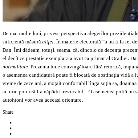
De mai multe luni, privesc perspectiva alegerilor prezidențial
suficientă măsură
altfel
. În materie electorală ”a nu fi la fel 
Dan. Îmi dădeam, totuși, seama, că, dincolo de decența prezențe
el decît ce prestație exemplară a avut ca primar al Oradiei. Dar
normalitate
. Prezența lui e convingătoare fără retorică, impună
o asemenea candidatură poate fi blocată de obstinația vidă a lui
vreme de zece ani, a moțăit confortabil lîngă soția sa, doamn
actorie politică l-a năpădit irevocabil... O asemenea poftă nu
autohtoni vor avea aceeași orientare.
Share