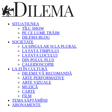
SITUAȚIUNEA
TÎLC SHOW
PE CE LUME TRĂIM
DILEMA BLOG
SOCIETATE
LA SINGULAR ȘI LA PLURAL
LA FAȚA TIMPULUI
LA FAȚA LOCULUI
DIN POLUL PLUS
CALEIDOSCOPIE
LA ZI ÎN CULTURĂ
DILEMA VĂ RECOMANDĂ
ARTE PERFORMATIVE
ARTE VIZUALE
MUZICĂ
CARTE
FILM
TEMA SĂPTĂMÎNII
ABONAMENTE