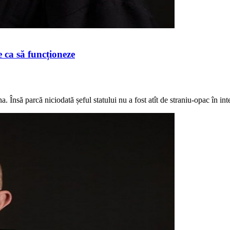
 ca să funcționeze
 Însă parcă niciodată șeful statului nu a fost atît de straniu-opac în inten