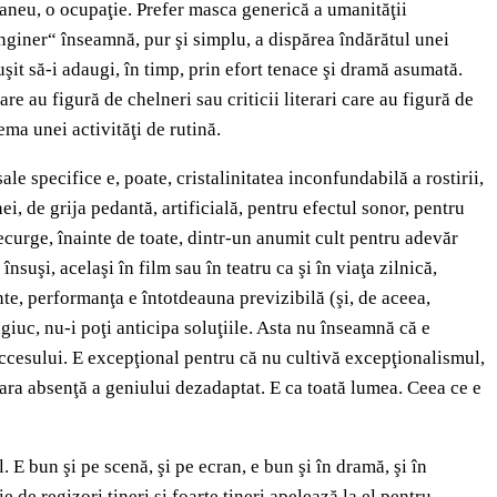
taneu, o ocupaţie. Prefer masca generică a umanităţii
„inginer“ înseamnă, pur şi simplu, a dispărea îndărătul unei
uşit să-i adaugi, în timp, prin efort tenace şi dramă asumată.
re au figură de chelneri sau criticii literari care au figură de
ema unei activităţi de rutină.
le specifice e, poate, cristalinitatea inconfundabilă a rostirii,
i, de grija pedantă, artificială, pentru efectul sonor, pentru
ecurge, înainte de toate, dintr-un anumit cult pentru adevăr
nsuşi, acelaşi în film sau în teatru ca şi în viaţa zilnică,
nte, performanţa e întotdeauna previzibilă (şi, de aceea,
giuc, nu-i poţi anticipa soluţiile. Asta nu înseamnă că e
succesului. E excepţional pentru că nu cultivă excepţionalismul,
ara absenţă a geniului dezadaptat. E ca toată lumea. Ceea ce e
 E bun şi pe scenă, şi pe ecran, e bun şi în dramă, şi în
de regizori tineri şi foarte tineri apelează la el pentru