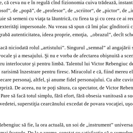
e, că ceva nu e în regulă cînd fizionomia cuiva trădează, instan
ilosof”, de „popă”, de „profesor”, de „scriitor“, de „pictor“, de 
e să semeni cu viaţa ta lăuntrică, cu firea ta şi cu ceea ce ai re
exterităţi impersonale. Nu vreau să spun că îmi plac gînditorii ca
egrabă autenticitatea, ideea proprie, emoţia, „obrazul”, decît sch
că niciodată rolul „artistului”. Singurul „semnal” al angajării sa
ocale şi a mesajului. Şi nu e vorba de afectarea obişnuită a scene
ntru interlocutor şi pentru limbă. Talentul lui Victor Rebengiuc d
rarisimă înzestrare pentru firesc. Miracolul e că, fiind mereu el î
iecare personaj, altfel, şi anume fidel personajului. Cu alte cuvi
rpriză. De aceea, nu te poţi sătura, ca spectator, de Victor Reben
. Pare să facă totul simplu, fără efort, fără obsesia vanitoasă a 
edetei, superstiţia cearcănului excedat de povara vocaţiei, uşo
ebengiuc să fie, la ora actuală, un soi de „instrument” universal.
mai fragede. De la o vreme, constat cu satisfacţie că o sumedenie 