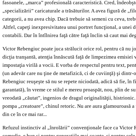
fasoanele, „marca” profesională caracteristică. Cred, îndeobşt
„specializării” caricaturale a trăsăturilor. A avea figură de „f
categorii, a nu avea chip. Dacă trebuie să semeni cu ceva, trebui
Altfel, capeţi inexpresivitatea unui portret funcţional, a unei d
contabili. Dar în întîlnirea faţă către faţă înclin să caut mai d
Victor Rebengiuc poate juca strălucit orice rol, pentru că nu joa
dicţia tranşantă, atenţia înnăscută faţă de limpezimea emisiei v
impostaţia virilă a vocii. E vorba de respectul pentru text, pe
(un adevăr care nu ţine de metafizică, ci de cuviinţă) şi dintr-o 
Rebengiuc reuşeşte să nu se repete niciodată, adică să fie, în f
garantată), în vreme ce stilul e mereu proaspăt, nou, plin de su
vreodată „căutat”, ingenios de dragul originalităţii, histrionic
pompa „creatoare”, chinul retoric. Nu are aura glamouroasă a v
din ce în ce mai rar...
Refuzul instinctiv al „înrolării” convenţionale face ca Victor R
comedie, e bun şi pentru generaţiile mai coapte, şi pentru cele 