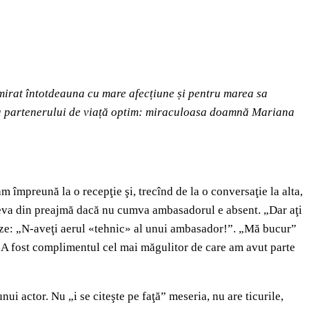
admirat întotdeauna cu mare afecțiune și pentru marea sa
iție a partenerului de viață optim: miraculoasa doamnă Mariana
 împreună la o recepţie şi, trecînd de la o conversaţie la alta,
 cineva din preajmă dacă nu cumva ambasadorul e absent. „Dar aţi
scuze: „N-aveţi aerul «tehnic» al unui ambasador!”. „Mă bucur”
” A fost complimentul cel mai măgulitor de care am avut parte
ui actor. Nu „i se citeşte pe faţă” meseria, nu are ticurile,