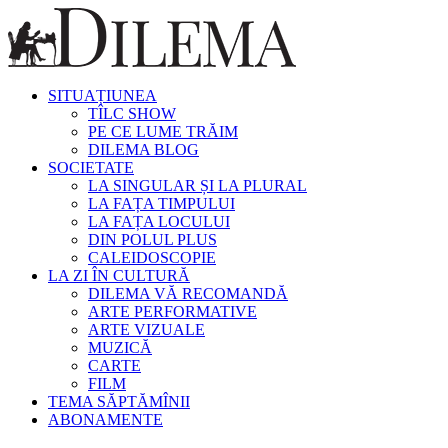
SITUAȚIUNEA
TÎLC SHOW
PE CE LUME TRĂIM
DILEMA BLOG
SOCIETATE
LA SINGULAR ȘI LA PLURAL
LA FAȚA TIMPULUI
LA FAȚA LOCULUI
DIN POLUL PLUS
CALEIDOSCOPIE
LA ZI ÎN CULTURĂ
DILEMA VĂ RECOMANDĂ
ARTE PERFORMATIVE
ARTE VIZUALE
MUZICĂ
CARTE
FILM
TEMA SĂPTĂMÎNII
ABONAMENTE