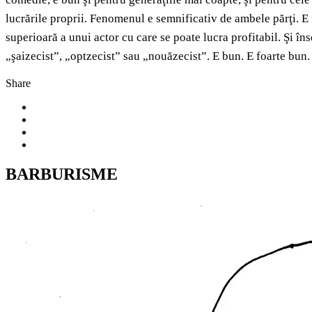
lucrările proprii. Fenomenul e semnificativ de ambele părţi. E i
superioară a unui actor cu care se poate lucra profitabil. Şi 
„şaizecist”, „optzecist” sau „nouăzecist”. E bun. E foarte bun.
Share
BARBURISME