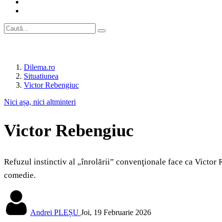
Dilema.ro
Situatiunea
Victor Rebengiuc
Nici așa, nici altminteri
Victor Rebengiuc
Refuzul instinctiv al „înrolării” convenţionale face ca Victor R
comedie.
Andrei PLEȘU
Joi, 19 Februarie 2026