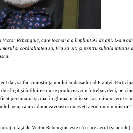
 lui Victor Rebengiuc, care tocmai a a împlinit 93 de ani. L-am 
u umorul și cordialitatea sa. Era să uit: și pentru subtila intu
ască.
ent dat, să fac cunoştinţa noului ambasador al Franţei. Participam
ă, de sfîrşit şi întîlnirea nu se producea. Am întrebat, deci, pe
ificat personajul şi, mai în glumă, mai în serios, mi-am cerut 
 rîndul meu, că nici dumneavoastră nu aveţi aerul unui ministru!
iraţia faţă de Victor Rebengiuc este că n-are aerul (şi aerele) un