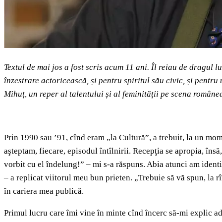
Textul de mai jos a fost scris acum 11 ani. Îl reiau de dragul
înzestrare actoricească, și pentru spiritul său civic, și pentr
Mihuț, un reper al talentului și al feminității pe scena române
Prin 1990 sau ’91, cînd eram „la Cultură”, a trebuit, la un mom
aşteptam, fiecare, episodul întîlnirii. Recepţia se apropia, îns
vorbit cu el îndelung!” – mi s-a răspuns. Abia atunci am ident
– a replicat viitorul meu bun prieten. „Trebuie să vă spun, la
în cariera mea publică.
Primul lucru care îmi vine în minte cînd încerc să-mi explic adm