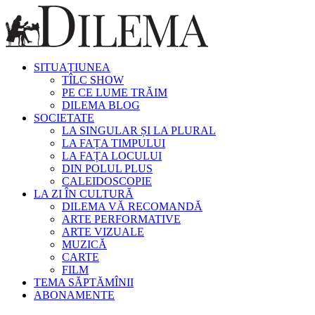
SITUAȚIUNEA
TÎLC SHOW
PE CE LUME TRĂIM
DILEMA BLOG
SOCIETATE
LA SINGULAR ȘI LA PLURAL
LA FAȚA TIMPULUI
LA FAȚA LOCULUI
DIN POLUL PLUS
CALEIDOSCOPIE
LA ZI ÎN CULTURĂ
DILEMA VĂ RECOMANDĂ
ARTE PERFORMATIVE
ARTE VIZUALE
MUZICĂ
CARTE
FILM
TEMA SĂPTĂMÎNII
ABONAMENTE