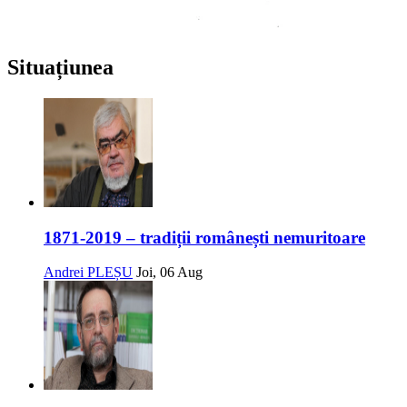
Situațiunea
1871-2019 – tradiții românești nemuritoare
Andrei PLEȘU
Joi, 06 Aug