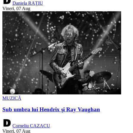
Daniela RAȚIU
Vineri, 07 Aug
MUZICĂ
Sub umbra lui Hendrix şi Ray Vaughan
Corneliu CAZACU
Vineri, 07 Aug