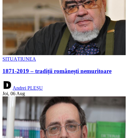
SITUAȚIUNEA
1871-2019 – tradiții românești nemuritoare
Andrei PLEȘU
Joi, 06 Aug