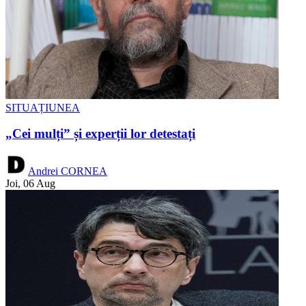
SITUAȚIUNEA
„Cei mulți” și experții lor detestați
Andrei CORNEA
Joi, 06 Aug