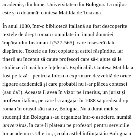
academic, din lume: Universitatea din Bologna. La mijloc
este și o doamnă: contesa Matilda de Toscana.
În anul 1080, într-o bibliotecă italiană au fost descoperite
textele de drept roman compilate în timpul domniei
împăratului Iustinian I (527-565), care fuseseră date
dispărute. Textele au fost copiate și astfel răspîndite, iar
tinerii au început să caute profesori care să-i ajute să le
studieze cît mai bine înțelesul. Explicabil. Contesa Matilda a
fost pe fază – pentru a folosi o exprimare dezvelită de orice
rigoare academică și care probabil nu i-ar plăcea contesei
(sau da?). Aceasta îl avea în vizor pe Irnerius, un jurist și
profesor italian, pe care l-a angajat în 1088 să predea drept
roman în orașul său nativ, Bologna. Nu a durat mult și
studenții din Bologna s-au organizat într-o asociere, numită
universitas
, în care îi plăteau pe profesori pentru serviciile
lor academice. Ulterior, școala astfel înființată în Bologna a