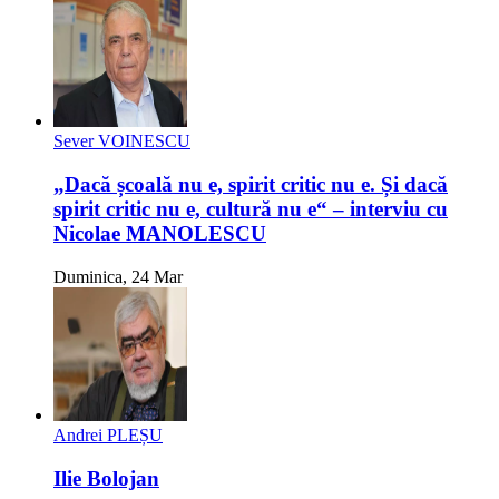
Sever VOINESCU
„Dacă școală nu e, spirit critic nu e. Și dacă
spirit critic nu e, cultură nu e“ – interviu cu
Nicolae MANOLESCU
Duminica, 24 Mar
Andrei PLEȘU
Ilie Bolojan