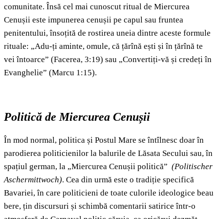
comunitate. Însă cel mai cunoscut ritual de Miercurea
Cenușii este impunerea cenușii pe capul sau fruntea
penitentului, însoțită de rostirea uneia dintre aceste formule
rituale: „Adu-ți aminte, omule, că țărînă ești și în țărînă te
vei întoarce” (Facerea, 3:19) sau „Convertiți-vă și credeți în
Evanghelie” (Marcu 1:15).
Politică de Miercurea Cenușii
În mod normal, politica și Postul Mare se întîlnesc doar în
parodierea politicienilor la balurile de Lăsata Secului sau, în
spațiul german, la „Miercurea Cenușii politică”
(
Politischer
Aschermittwoch)
. Cea din urmă este o tradiție specifică
Bavariei, în care politicieni de toate culorile ideologice beau
bere, țin discursuri și schimbă comentarii satirice într-o