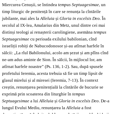
Miercurea Cenușii, se întindea
tempus Septuagesimae
, un
timp liturgic de penitență în care se renunța la cîntările
jubilante, mai ales la
Alleluia
și
Gloria in excelsis Deo.
În
secolul al IX-lea, Amalarius din Metz, unul dintre cei mai
distinși teologi ai renașterii carolingiene, asemăna
tempus
Septuagesimae
cu perioada exilului babilonian, cînd
israeliții robiți de Nabucodonosor și-au atîrnat harfele în
sălcii: „La rîul Babilonului, acolo am șezut și am plîns cînd
ne-am adus aminte de Sion. În sălcii, în mijlocul lor, am
atîrnat harfele noastre” (Ps. 136, 1-2). Sau, după spusele
profetului Ieremia, acesta trebuia să fie un timp lipsit de
glasul mirelui și al miresei (Ieremia, 7-13). În context
creștin, renunțarea penitențială la cîntările de bucurie se
exprimă prin scoaterea din liturghie în
tempus
Septuagesimae
a lui
Alleluia
și
Gloria in excelsis Deo
. De-a
lungul Evului Mediu, renunțarea la
Alleluia
a fost