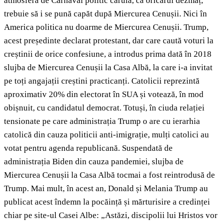
atmosferă de Carnaval politic căruia, ca oricărui dezmăț,
trebuie să i se pună capăt după Miercurea Cenușii. Nici în
America politica nu doarme de Miercurea Cenușii. Trump,
acest președinte declarat protestant, dar care caută voturi la
creștinii de orice confesiune, a introdus prima dată în 2018
slujba de Miercurea Cenușii la Casa Albă, la care i-a invitat
pe toți angajații creștini practicanți. Catolicii reprezintă
aproximativ 20% din electorat în SUA și votează, în mod
obișnuit, cu candidatul democrat. Totuși, în ciuda relației
tensionate pe care administrația Trump o are cu ierarhia
catolică din cauza politicii anti-imigrație, mulți catolici au
votat pentru agenda republicană. Suspendată de
administrația Biden din cauza pandemiei, slujba de
Miercurea Cenușii la Casa Albă tocmai a fost reintrodusă de
Trump. Mai mult, în acest an, Donald și Melania Trump au
publicat acest îndemn la pocăință și mărturisire a credinței
chiar pe site-ul Casei Albe: „Astăzi, discipolii lui Hristos vor