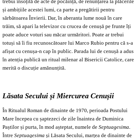
trebui însoțită de acte de pocăință, de renunțarea la plăcerile
și ambițiile acestei lumi, ca parte a pregătirii pentru
sărbătoarea Învierii. Dar, în aberanta lume nouă în care
trăim, să apari la televizor cu crucea de cenușă pe frunte îți
poate aduce voturi sau măcar urmăritori. Poate ar trebui
totuși să îi fiu recunoscătoare lui Marco Rubio pentru că s-a
afișat cu cenușa-n cap în public. Parada lui de cenușă a adus
în atenția publică un ritual milenar al Bisericii Catolice, care
merită o discuție amănunțită.
Lăsata Secului și Miercurea Cenușii
În Ritualul Roman de dinainte de 1970, perioada Postului
Mare începea cu șaptezeci de zile înaintea de Duminica
Paștilor și purta, în mod așteptat, numele de
Septuagesima
.
Între
Septuagesima
și Lăsata Secului, marțea de dinainte de