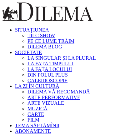
SITUAȚIUNEA
TÎLC SHOW
PE CE LUME TRĂIM
DILEMA BLOG
SOCIETATE
LA SINGULAR ȘI LA PLURAL
LA FAȚA TIMPULUI
LA FAȚA LOCULUI
DIN POLUL PLUS
CALEIDOSCOPIE
LA ZI ÎN CULTURĂ
DILEMA VĂ RECOMANDĂ
ARTE PERFORMATIVE
ARTE VIZUALE
MUZICĂ
CARTE
FILM
TEMA SĂPTĂMÎNII
ABONAMENTE