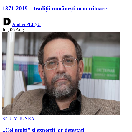
1871-2019 – tradiții românești nemuritoare
Andrei PLEȘU
Joi, 06 Aug
SITUAȚIUNEA
„Cei mulți” și experții lor detestați