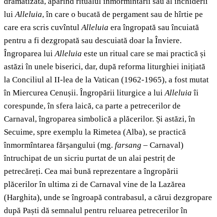
dramatizată, apărînd ritualul înmormîntării sau al închiderii
lui
Alleluia
, în care o bucată de pergament sau de hîrtie pe
care era scris cuvîntul
Alleluia
era îngropată sau încuiată
pentru a fi dezgropată sau descuiată doar la Înviere.
Îngroparea lui
Alleluia
este un ritual care se mai practică și
astăzi în unele biserici, dar, după reforma liturghiei inițiată
la Conciliul al II-lea de la Vatican (1962-1965), a fost mutat
în Miercurea Cenușii. Îngropării liturgice a lui
Alleluia
îi
corespunde, în sfera laică, ca parte a petrecerilor de
Carnaval, îngroparea simbolică a plăcerilor. Și astăzi, în
Secuime, spre exemplu la Rimetea (Alba), se practică
înmormîntarea fărșangului (mg.
farsang
– Carnaval)
întruchipat de un sicriu purtat de un alai pestriț de
petrecăreți. Cea mai bună reprezentare a îngropării
plăcerilor în ultima zi de Carnaval vine de la Lazărea
(Harghita), unde se îngroapă contrabasul, a cărui dezgropare
după Paști dă semnalul pentru reluarea petrecerilor în