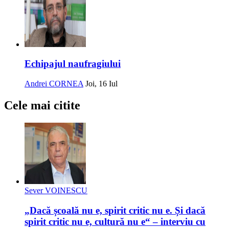
Echipajul naufragiului
Andrei CORNEA
Joi, 16 Iul
Cele mai citite
Sever VOINESCU
„Dacă școală nu e, spirit critic nu e. Și dacă
spirit critic nu e, cultură nu e“ – interviu cu