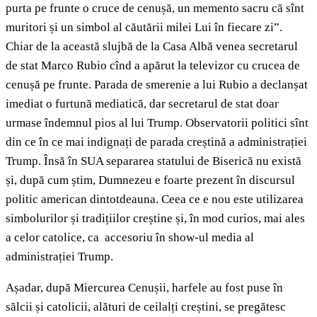
purta pe frunte o cruce de cenușă, un memento sacru că sînt
muritori și un simbol al căutării milei Lui în fiecare zi”.
Chiar de la această slujbă de la Casa Albă venea secretarul
de stat Marco Rubio cînd a apărut la televizor cu crucea de
cenușă pe frunte. Parada de smerenie a lui Rubio a declanșat
imediat o furtună mediatică, dar secretarul de stat doar
urmase îndemnul pios al lui Trump. Observatorii politici sînt
din ce în ce mai indignați de parada creștină a administrației
Trump. Însă în SUA separarea statului de Biserică nu există
și, după cum știm, Dumnezeu e foarte prezent în discursul
politic american dintotdeauna. Ceea ce e nou este utilizarea
simbolurilor și tradițiilor creștine și, în mod curios, mai ales
a celor catolice, ca accesoriu în show-ul media al
administrației Trump.
Așadar, după Miercurea Cenușii, harfele au fost puse în
sălcii și catolicii, alături de ceilalți creștini, se pregătesc