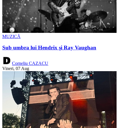
MUZICĂ
Sub umbra lui Hendrix şi Ray Vaughan
Corneliu CAZACU
Vineri, 07 Aug