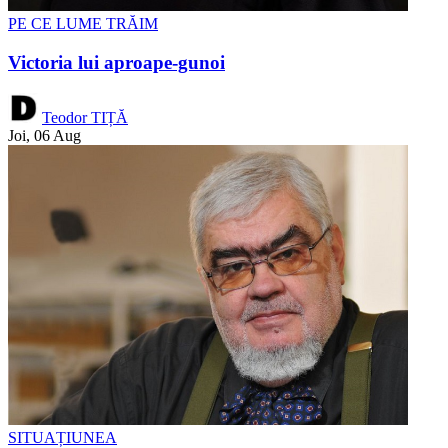
PE CE LUME TRĂIM
Victoria lui aproape-gunoi
Teodor TIȚĂ
Joi, 06 Aug
SITUAȚIUNEA