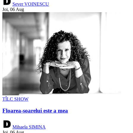
Sever VOINESCU
Joi, 06 Aug
TÎLC SHOW
Floarea-soarelui este a mea
Mihaela SIMINA
Joi, 06 Aug