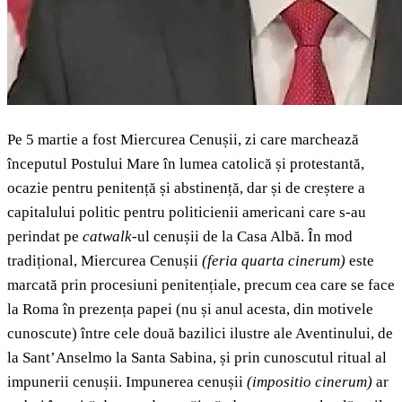
Pe 5 martie a fost Miercurea Cenușii, zi care marchează
începutul Postului Mare în lumea catolică și protestantă,
ocazie pentru penitență și abstinență, dar și de creștere a
capitalului politic pentru politicienii americani care s-au
perindat pe
catwalk
-ul cenușii de la Casa Albă. În mod
tradițional, Miercurea Cenușii
(
feria quarta cinerum)
este
marcată prin procesiuni penitențiale, precum cea care se face
la Roma în prezența papei (nu și anul acesta, din motivele
cunoscute) între cele două bazilici ilustre ale Aventinului, de
la Sant’Anselmo la Santa Sabina, și prin cunoscutul ritual al
impunerii cenușii. Impunerea cenușii
(
impositio cinerum)
ar