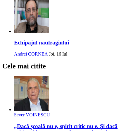
Echipajul naufragiului
Andrei CORNEA
Joi, 16 Iul
Cele mai citite
Sever VOINESCU
„Dacă școală nu e, spirit critic nu e. Și dacă