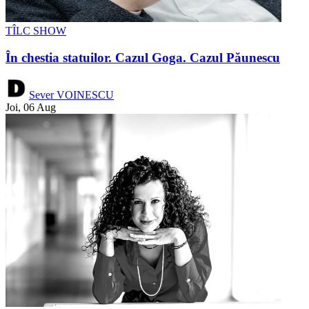
TÎLC SHOW
În chestia statuilor. Cazul Goga. Cazul Păunescu
Sever VOINESCU
Joi, 06 Aug