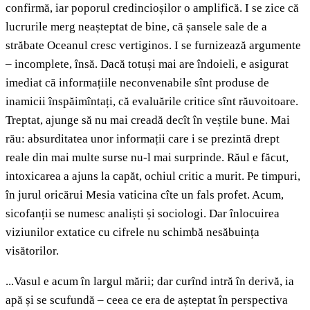
confirmă, iar poporul credincioșilor o amplifică. I se zice că
lucrurile merg neașteptat de bine, că șansele sale de a
străbate Oceanul cresc vertiginos. I se furnizează argumente
– incomplete, însă. Dacă totuși mai are îndoieli, e asigurat
imediat că informațiile neconvenabile sînt produse de
inamicii înspăimîntați, că evaluările critice sînt răuvoitoare.
Treptat, ajunge să nu mai creadă decît în veștile bune. Mai
rău: absurditatea unor informații care i se prezintă drept
reale din mai multe surse nu-l mai surprinde. Răul e făcut,
intoxicarea a ajuns la capăt, ochiul critic a murit. Pe timpuri,
în jurul oricărui Mesia vaticina cîte un fals profet. Acum,
sicofanții se numesc analiști și sociologi. Dar înlocuirea
viziunilor extatice cu cifrele nu schimbă nesăbuința
visătorilor.
...Vasul e acum în largul mării; dar curînd intră în derivă, ia
apă și se scufundă – ceea ce era de așteptat în perspectiva