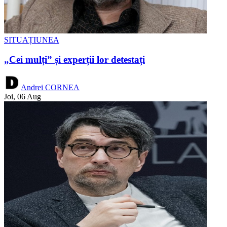
SITUAȚIUNEA
„Cei mulți” și experții lor detestați
Andrei CORNEA
Joi, 06 Aug