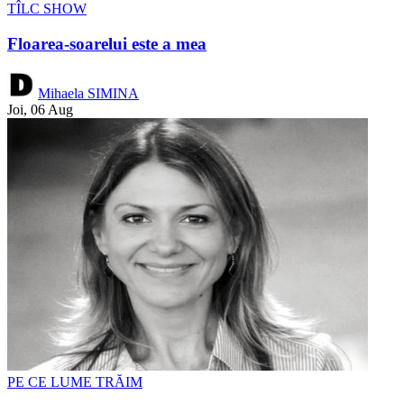
TÎLC SHOW
Floarea-soarelui este a mea
Mihaela SIMINA
Joi, 06 Aug
PE CE LUME TRĂIM