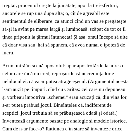
treptat, procentul crește la jumătate, apoi la trei-sferturi;
ancorele se rup una după alta; o, cît de agreabil este
sentimentul de eliberare, ca atunci cînd un vas se pregătește
să-și ia avînt pe marea largă și luminoasă, scăpat de tot ce îl
ținea priponit la țărmul întunecat! Și așa, omul începe să uite
că doar visa sau, hai să spunem, că avea numai o ipoteză de
lucru.
Acum intră în scenă apostolul: apar apostrofările la adresa
celor care încă nu cred, reproșurile că necredința lor e
nelalocul ei, că ea ar putea atrage eșecul. (Argumentul acesta
l-am auzit pe timpuri, cînd cu Caritas: cei care nu depuneau
și vorbeau împotriva „schemei” erau acuzați că, din vina lor,
s-ar putea prăbuși jocul. Bineînțeles că, indiferent de
sceptici, jocul trebuia să se prăbușească odată și odată.)
Inventează argumente bazate pe analogie și modele istorice.
Cum de n-ar face-o? Rațiunea e în stare să inventeze orice