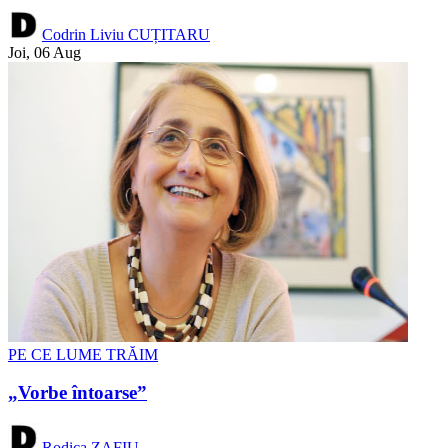
Codrin Liviu CUȚITARU
Joi, 06 Aug
PE CE LUME TRĂIM
„Vorbe întoarse”
Rodica ZAFIU