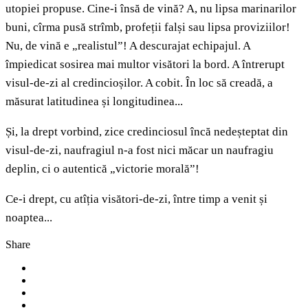
utopiei propuse. Cine-i însă de vină? A, nu lipsa marinarilor
buni, cîrma pusă strîmb, profeții falși sau lipsa proviziilor!
Nu, de vină e „realistul”! A descurajat echipajul. A
împiedicat sosirea mai multor visători la bord. A întrerupt
visul-de-zi al credincioșilor. A cobit. În loc să creadă, a
măsurat latitudinea și longitudinea...
Și, la drept vorbind, zice credinciosul încă nedeșteptat din
visul-de-zi, naufragiul n-a fost nici măcar un naufragiu
deplin, ci o autentică „victorie morală”!
Ce-i drept, cu atîția visători-de-zi, între timp a venit și
noaptea...
Share