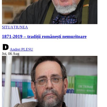
SITUAȚIUNEA
1871-2019 – tradiții românești nemuritoare
Andrei PLEȘU
Joi, 06 Aug