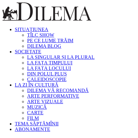
SITUAȚIUNEA
TÎLC SHOW
PE CE LUME TRĂIM
DILEMA BLOG
SOCIETATE
LA SINGULAR ȘI LA PLURAL
LA FAȚA TIMPULUI
LA FAȚA LOCULUI
DIN POLUL PLUS
CALEIDOSCOPIE
LA ZI ÎN CULTURĂ
DILEMA VĂ RECOMANDĂ
ARTE PERFORMATIVE
ARTE VIZUALE
MUZICĂ
CARTE
FILM
TEMA SĂPTĂMÎNII
ABONAMENTE