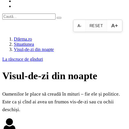
A+
A-
RESET
Dilema.ro
Situatiunea
Visul-de-zi din noapte
La răscruce de gînduri
Visul-de-zi din noapte
Oamenilor le place să creadă în mituri – fie ele și politice.
Este ca și cînd ai avea un frumos vis-de-zi sau cu ochii
deschiși.