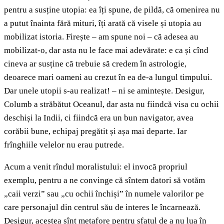
pentru a susține utopia: ea îți spune, de pildă, că omenirea nu
a putut înainta fără mituri, îți arată că visele și utopia au
mobilizat istoria. Firește – am spune noi – că adesea au
mobilizat-o, dar asta nu le face mai adevărate: e ca și cînd
cineva ar susține că trebuie să credem în astrologie,
deoarece mari oameni au crezut în ea de-a lungul timpului.
Dar unele utopii s-au realizat! – ni se amintește. Desigur,
Columb a străbătut Oceanul, dar asta nu fiindcă visa cu ochii
deschiși la Indii, ci fiindcă era un bun navigator, avea
corăbii bune, echipaj pregătit și așa mai departe. Iar
frînghiile velelor nu erau putrede.
Acum a venit rîndul moralistului: el invocă propriul
exemplu, pentru a ne convinge că sîntem datori să votăm
„caii verzi” sau „cu ochii închiși” în numele valorilor pe
care personajul din centrul său de interes le încarnează.
Desigur, acestea sînt metafore pentru sfatul de a nu lua în