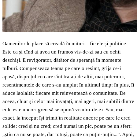
Oamenilor le place să creadă în mituri – fie ele și politice.
Este ca și cînd ai avea un frumos vis-de-zi sau cu ochii
deschiși. E revigorator, dătător de speranță în momente
tulburi. Compensează teama pe care o resimt, grija ce-i
apasă, disprețul cu care sînt tratați de alții, mai puternici,
resentimentele de care s-au umplut în ultimul timp; în plus, îi
aduce laolaltă: fiecare mit reinventează o comunitate. De
aceea, chiar și celor mai învățați, mai ageri, mai subtili dintre
ei le este uneori greu să se opună visului-de-zi. Sau, mai
exact, la început își trimit în realitate ancore pe care le cred
solide: cred și nu cred; cred numai un pic, poate pe un sfert:
„știu că nu se poate, dar totuși, poate că puțin-puțin...”. Apoi,