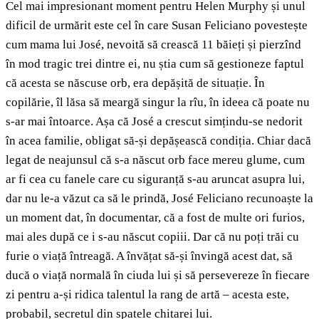
Cel mai impresionant moment pentru Helen Murphy și unul
dificil de urmărit este cel în care Susan Feliciano povestește
cum mama lui José, nevoită să crească 11 băieți și pierzînd
în mod tragic trei dintre ei, nu știa cum să gestioneze faptul
că acesta se născuse orb, era depășită de situație. În
copilărie, îl lăsa să meargă singur la rîu, în ideea că poate nu
s-ar mai întoarce. Așa că José a crescut simțindu-se nedorit
în acea familie, obligat să-și depășească condiția. Chiar dacă
legat de neajunsul că s-a născut orb face mereu glume, cum
ar fi cea cu fanele care cu siguranță s-au aruncat asupra lui,
dar nu le-a văzut ca să le prindă, José Feliciano recunoaște la
un moment dat, în documentar, că a fost de multe ori furios,
mai ales după ce i s-au născut copiii. Dar că nu poți trăi cu
furie o viață întreagă. A învățat să-și învingă acest dat, să
ducă o viață normală în ciuda lui și să persevereze în fiecare
zi pentru a-și ridica talentul la rang de artă – acesta este,
probabil, secretul din spatele chitarei lui.