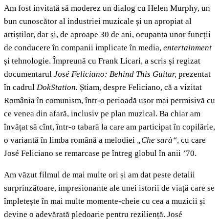
Am fost invitată să moderez un dialog cu Helen Murphy, un
bun cunoscător al industriei muzicale și un apropiat al
artiștilor, dar și, de aproape 30 de ani, ocupanta unor funcții
de conducere în companii implicate în media,
entertainment
și tehnologie. Împreună cu Frank Licari, a scris și regizat
documentarul
José Feliciano: Behind This Guitar,
prezentat
în cadrul
DokStation.
Știam, despre Feliciano, că a vizitat
România în comunism, într-o perioadă ușor mai permisivă cu
ce venea din afară, inclusiv pe plan muzical. Ba chiar am
învățat să cînt, într-o tabară la care am participat în copilărie,
o variantă în limba română a melodiei
„Che sarà“,
cu care
José Feliciano se remarcase pe întreg globul în anii ’70.
Am văzut filmul de mai multe ori și am dat peste detalii
surprinzătoare, impresionante ale unei istorii de viață care se
împletește în mai multe momente-cheie cu cea a muzicii și
devine o adevărată pledoarie pentru reziliență. José