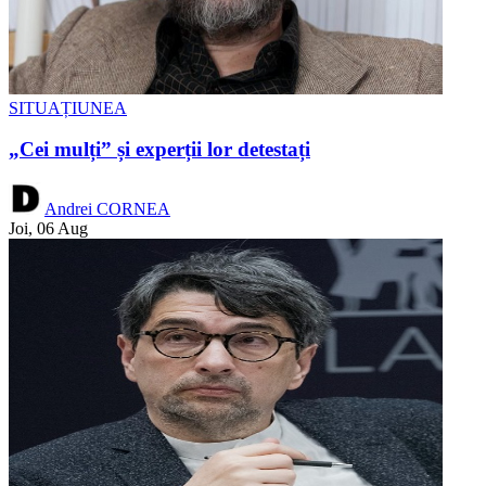
SITUAȚIUNEA
„Cei mulți” și experții lor detestați
Andrei CORNEA
Joi, 06 Aug