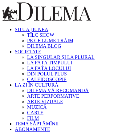
SITUAȚIUNEA
TÎLC SHOW
PE CE LUME TRĂIM
DILEMA BLOG
SOCIETATE
LA SINGULAR ȘI LA PLURAL
LA FAȚA TIMPULUI
LA FAȚA LOCULUI
DIN POLUL PLUS
CALEIDOSCOPIE
LA ZI ÎN CULTURĂ
DILEMA VĂ RECOMANDĂ
ARTE PERFORMATIVE
ARTE VIZUALE
MUZICĂ
CARTE
FILM
TEMA SĂPTĂMÎNII
ABONAMENTE