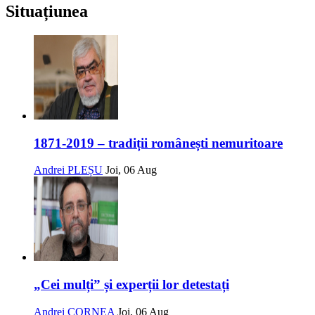
Situațiunea
1871-2019 – tradiții românești nemuritoare
Andrei PLEȘU
Joi, 06 Aug
„Cei mulți” și experții lor detestați
Andrei CORNEA
Joi, 06 Aug