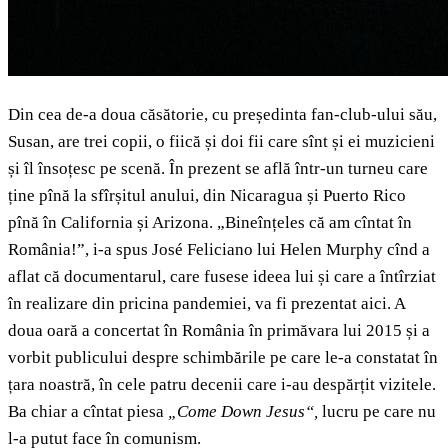
Din cea de-a doua căsătorie, cu președinta fan-club-ului său,
Susan, are trei copii, o fiică și doi fii care sînt și ei muzicieni
și îl însoțesc pe scenă. În prezent se află într-un turneu care
ține pînă la sfîrșitul anului, din Nicaragua și Puerto Rico
pînă în California și Arizona. „Bineînțeles că am cîntat în
România!”, i-a spus José Feliciano lui Helen Murphy cînd a
aflat că documentarul, care fusese ideea lui și care a întîrziat
în realizare din pricina pandemiei, va fi prezentat aici. A
doua oară a concertat în România în primăvara lui 2015 și a
vorbit publicului despre schimbările pe care le-a constatat în
țara noastră, în cele patru decenii care i-au despărțit vizitele.
Ba chiar a cîntat piesa
„Come Down Jesus“,
lucru pe care nu
l-a putut face în comunism.