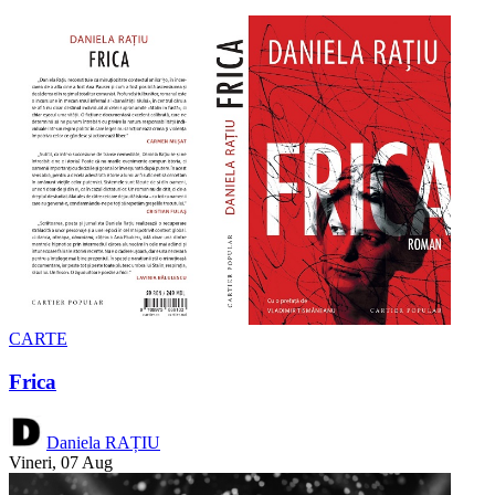
CARTE
Frica
Daniela RAȚIU
Vineri, 07 Aug