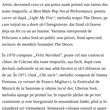
Artist, devenind ceea ce am putea numi primul star latino din
toate timpurile, și Best Male Pop Vocal Performance, pentru
cover
-ul după
„Light My Fire“,
melodia trupei The Doors, pe
care inițial nu a dorit să-l înregistreze, dat fiind că fusese
deja un
hit
cu un an înainte. Varianta interpretată de
Feliciano a adus însă un public nou piesei, fiind apreciată
inclusiv de membrii formației The Doors.
În 1970 compune
„Feliz Navidad“,
poate cel mai cunoscut
cîntec de Crăciun din toate timpurile, așa încît, după cum
declară, radiourile să nu mai aibă încotro și să-l difuzeze an
de an. În 1971 cîntă
„Che sarà“,
melodie compusă de Jimmy
Fontana, cu versuri de Franco Migliacci, la Festivalul de
Muzică de la Sanremo și obține locul doi. Ulterior însă,
melodia ajunge pe primul loc în topurile țărilor de pe trei
continente și este înregistrată în nenumărate limbi, pînă și în
islandeză ori vietnameză. Semnează coloana sonoră și apare