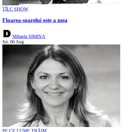
TÎLC SHOW
Floarea-soarelui este a mea
Mihaela SIMINA
Joi, 06 Aug
PE CE LUME TRĂIM