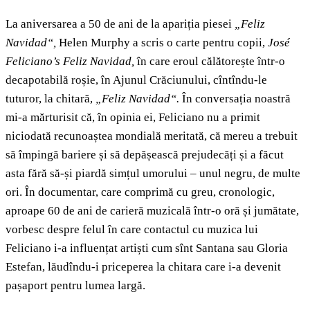
La aniversarea a 50 de ani de la apariția piesei
„Feliz
Navidad“,
Helen Murphy a scris o carte pentru copii,
José
Feliciano’s Feliz Navidad,
în care eroul călătorește într-o
decapotabilă roșie, în Ajunul Crăciunului, cîntîndu-le
tuturor, la chitară,
„
Feliz Navidad“.
În conversația noastră
mi-a mărturisit că, în opinia ei, Feliciano nu a primit
niciodată recunoaștea mondială meritată, că mereu a trebuit
să împingă bariere și să depășească prejudecăți și a făcut
asta fără să-și piardă simțul umorului – unul negru, de multe
ori. În documentar, care comprimă cu greu, cronologic,
aproape 60 de ani de carieră muzicală într-o oră și jumătate,
vorbesc despre felul în care contactul cu muzica lui
Feliciano i-a influențat artiști cum sînt Santana sau Gloria
Estefan, lăudîndu-i priceperea la chitara care i-a devenit
pașaport pentru lumea largă.