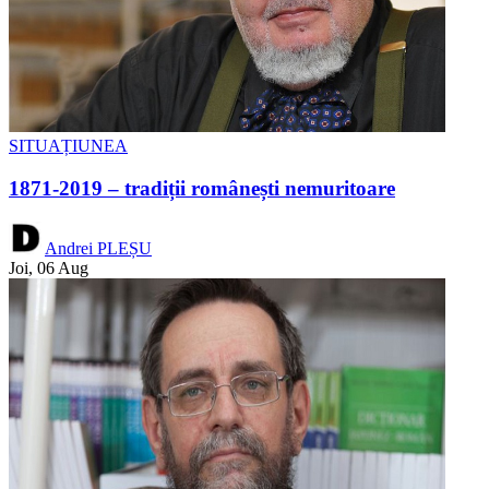
SITUAȚIUNEA
1871-2019 – tradiții românești nemuritoare
Andrei PLEȘU
Joi, 06 Aug