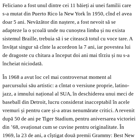
Feliciano a fost unul dintre cei 11 băieți ai unei familii care
s-a mutat din Puerto Rico la New York în 1950, cînd el avea
doar 5 ani. Nevăzător din naștere, a fost nevoit să se
adapteze la o școală unde nu cunoștea limba și nu exista
sistemul Braille, trebuia să i se citească totul cu voce tare. A
învățat singur să cînte la acordeon la 7 ani, iar povestea lui
de dragoste cu chitara a început doi ani mai tîrziu și nu s-a
încheiat niciodată.
În 1968 a avut loc cel mai controversat moment al
parcursului său artistic: a cîntat o versiune proprie, latino-
jazz, a imnului național al SUA, în deschiderea unui meci de
baseball din Detroit, lucru considerat inacceptabil în acele
vremuri și pentru care și-a atras nenumărate critici. A revenit
după 50 de ani pe Tiger Stadium, pentru aniversarea victoriei
din ’68, ovaționat cum se cuvine pentru originalitate. În
1969, la 23 de ani, a cîștigat două premii Grammy: Best New