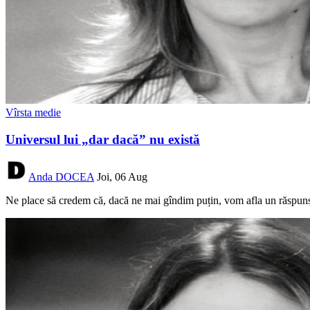
Vîrsta medie
Universul lui „dar dacă” nu există
Anda DOCEA
Joi, 06 Aug
Ne place să credem că, dacă ne mai gîndim puțin, vom afla un răspuns. 