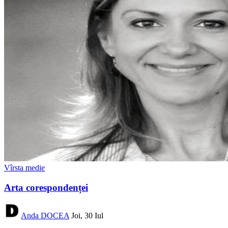
Vîrsta medie
Arta corespondenței
Anda DOCEA
Joi, 30 Iul