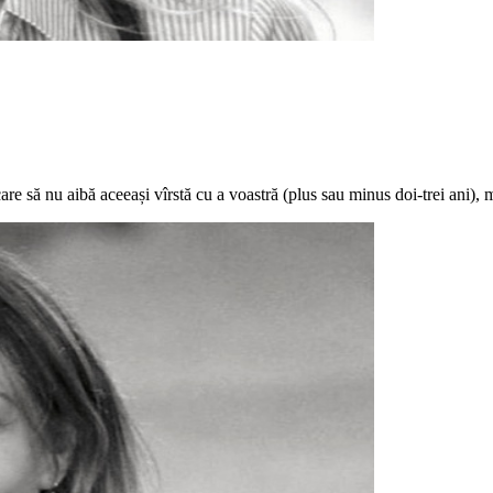
are să nu aibă aceeași vîrstă cu a voastră (plus sau minus doi-trei ani), mul