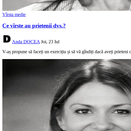
Vîrsta medie
Ce vîrste au prietenii dvs.?
Anda DOCEA
Joi, 23 Iul
V-aș propune să faceți un exercițiu și să vă gîndiți dacă aveți prieteni c