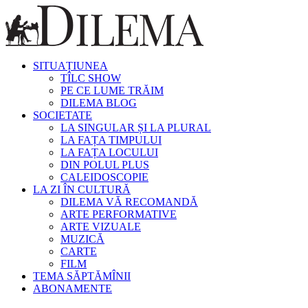
SITUAȚIUNEA
TÎLC SHOW
PE CE LUME TRĂIM
DILEMA BLOG
SOCIETATE
LA SINGULAR ȘI LA PLURAL
LA FAȚA TIMPULUI
LA FAȚA LOCULUI
DIN POLUL PLUS
CALEIDOSCOPIE
LA ZI ÎN CULTURĂ
DILEMA VĂ RECOMANDĂ
ARTE PERFORMATIVE
ARTE VIZUALE
MUZICĂ
CARTE
FILM
TEMA SĂPTĂMÎNII
ABONAMENTE