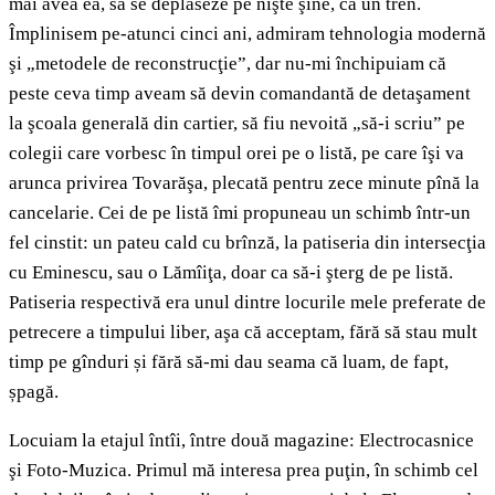
mai avea ea, să se deplaseze pe nişte şine, ca un tren.
Împlinisem pe-atunci cinci ani, admiram tehnologia modernă
şi „metodele de reconstrucţie”, dar nu-mi închipuiam că
peste ceva timp aveam să devin comandantă de detaşament
la şcoala generală din cartier, să fiu nevoită „să-i scriu” pe
colegii care vorbesc în timpul orei pe o listă, pe care îşi va
arunca privirea Tovarăşa, plecată pentru zece minute pînă la
cancelarie. Cei de pe listă îmi propuneau un schimb într-un
fel cinstit: un pateu cald cu brînză, la patiseria din intersecţia
cu Eminescu, sau o Lămîiţa, doar ca să-i şterg de pe listă.
Patiseria respectivă era unul dintre locurile mele preferate de
petrecere a timpului liber, aşa că acceptam, fără să stau mult
timp pe gînduri și fără să-mi dau seama că luam, de fapt,
șpagă.
Locuiam la etajul întîi, între două magazine: Electrocasnice
şi Foto-Muzica. Primul mă interesa prea puţin, în schimb cel