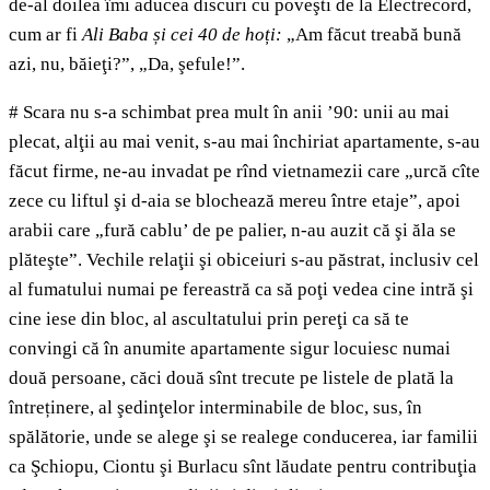
de-al doilea îmi aducea discuri cu poveşti de la Electrecord,
cum ar fi
Ali Baba și cei 40 de hoți:
„Am făcut treabă bună
azi, nu, băieţi?”, „Da, şefule!”.
# Scara nu s-a schimbat prea mult în anii ’90: unii au mai
plecat, alţii au mai venit, s-au mai închiriat apartamente, s-au
făcut firme, ne-au invadat pe rînd vietnamezii care „urcă cîte
zece cu liftul şi d-aia se blochează mereu între etaje”, apoi
arabii care „fură cablu’ de pe palier, n-au auzit că şi ăla se
plăteşte”. Vechile relaţii şi obiceiuri s-au păstrat, inclusiv cel
al fumatului numai pe fereastră ca să poţi vedea cine intră şi
cine iese din bloc, al ascultatului prin pereţi ca să te
convingi că în anumite apartamente sigur locuiesc numai
două persoane, căci două sînt trecute pe listele de plată la
întreținere, al şedinţelor interminabile de bloc, sus, în
spălătorie, unde se alege şi se realege conducerea, iar familii
ca Şchiopu, Ciontu şi Burlacu sînt lăudate pentru contribuţia