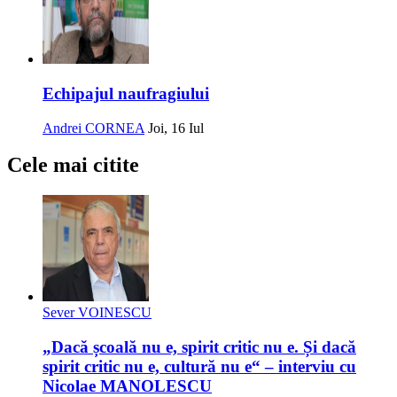
Echipajul naufragiului
Andrei CORNEA
Joi, 16 Iul
Cele mai citite
Sever VOINESCU
„Dacă școală nu e, spirit critic nu e. Și dacă
spirit critic nu e, cultură nu e“ – interviu cu
Nicolae MANOLESCU