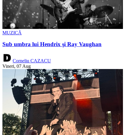
MUZICĂ
Sub umbra lui Hendrix şi Ray Vaughan
Corneliu CAZACU
Vineri, 07 Aug