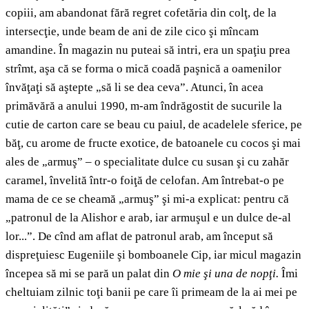
copiii, am abandonat fără regret cofetăria din colţ, de la
intersecţie, unde beam de ani de zile cico şi mîncam
amandine. În magazin nu puteai să intri, era un spaţiu prea
strîmt, aşa că se forma o mică coadă paşnică a oamenilor
învăţaţi să aştepte „să li se dea ceva”. Atunci, în acea
primăvără a anului 1990, m-am îndrăgostit de sucurile la
cutie de carton care se beau cu paiul, de acadelele sferice, pe
băţ, cu arome de fructe exotice, de batoanele cu cocos şi mai
ales de „armuş” – o specialitate dulce cu susan şi cu zahăr
caramel, învelită într-o foiţă de celofan. Am întrebat-o pe
mama de ce se cheamă „armuş” şi mi-a explicat: pentru că
„patronul de la Alishor e arab, iar armuşul e un dulce de-al
lor...”. De cînd am aflat de patronul arab, am început să
dispreţuiesc Eugeniile şi bomboanele Cip, iar micul magazin
începea să mi se pară un palat din
O mie şi una de nopţi.
Îmi
cheltuiam zilnic toţi banii pe care îi primeam de la ai mei pe