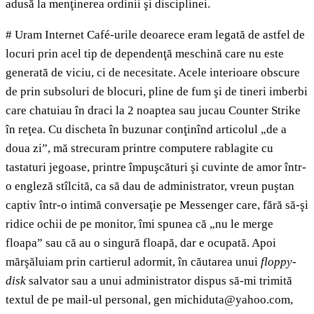
adusă la menţinerea ordinii şi disciplinei.
# Uram Internet Café-urile deoarece eram legată de astfel de
locuri prin acel tip de dependenţă meschină care nu este
generată de viciu, ci de necesitate. Acele interioare obscure
de prin subsoluri de blocuri, pline de fum şi de tineri imberbi
care chatuiau în draci la 2 noaptea sau jucau Counter Strike
în reţea. Cu discheta în buzunar conţinînd articolul „de a
doua zi”, mă strecuram printre computere rablagite cu
tastaturi jegoase, printre împuşcături şi cuvinte de amor într-
o engleză stîlcită, ca să dau de administrator, vreun puştan
captiv într-o intimă conversaţie pe Messenger care, fără să-şi
ridice ochii de pe monitor, îmi spunea că „nu le merge
floapa” sau că au o singură floapă, dar e ocupată. Apoi
mărşăluiam prin cartierul adormit, în căutarea unui
floppy-
disk
salvator sau a unui administrator dispus să-mi trimită
textul de pe mail-ul personal, gen michiduta@yahoo.com,