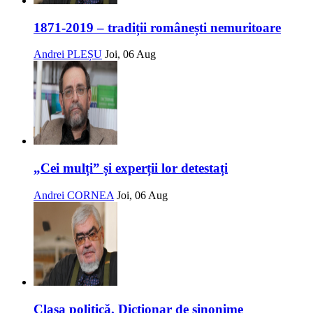
1871-2019 – tradiții românești nemuritoare
Andrei PLEȘU
Joi, 06 Aug
„Cei mulți” și experții lor detestați
Andrei CORNEA
Joi, 06 Aug
Clasa politică. Dicționar de sinonime