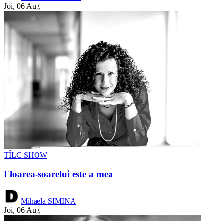
Joi, 06 Aug
TÎLC SHOW
Floarea-soarelui este a mea
Mihaela SIMINA
Joi, 06 Aug