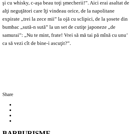
şi cu whisky, c-aşa beau toţi şmecherii!”. Aici erai asaltat de
alţi neguţători care îţi vindeau orice, de la napolitane
expirate „trei la zece mii” la ojă cu sclipici, de la şosete din
bumbac „sută-n sută” la un set de cutiţe japoneze „de
samurai”: „Nu te mint, frate! Vrei să mă tai pă mînă cu unu’
ca să vezi cît de bine-i ascuţit?”.
Share
BARBURISME