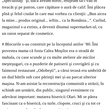
„specialităţi” şi, dacă aveam noroc, reuşeam să-l văd în
treacăt şi pe patron, care căpătase o aură de calif. Îmi plăcea
pînă şi felul ciudat în care mai vorbea cu clienţii: „Bun aicea
la mine... produs original... ieftin... ca la România...”. Curînd,
magazinul s-a extins, a devenit ditamai supermarket-ul, cu
un raion separat de cosmetice.
# Blocurile s-au construit pe la începutul anilor ’80. Îmi
povestea mama că fosta Calea Moşilor era o stradă de
mahala, cu case scunde şi cu multe ateliere ale micilor
meşteşugari, cu o puzderie de patiserii şi covrigării şi cu
faimosul restaurant „Odobeşti”, a cărui terasă era umbrită de
un dud bătrîn sub care părinţii mei și-au parcat ulterior
maşina. N-am asistat la reconstrucţia comunistă a străzii, în
schimb am urmărit, din public, singurul eveniment cu
adevărat important: mutarea bisericii Olari. Mi se părea
fascinant ca o biserică, cu turle, clopote, cruci şi cu tot ce