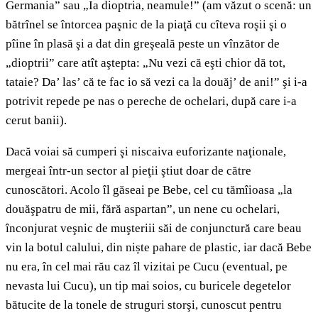
Germania” sau „Ia dioptria, neamule!” (am văzut o scenă: un
bătrînel se întorcea paşnic de la piaţă cu cîteva roşii şi o
pîine în plasă şi a dat din greşeală peste un vînzător de
„dioptrii” care atît aştepta: „Nu vezi că eşti chior dă tot,
tataie? Da’ las’ că te fac io să vezi ca la douăj’ de ani!” şi i-a
potrivit repede pe nas o pereche de ochelari, după care i-a
cerut banii).
Dacă voiai să cumperi şi niscaiva euforizante naţionale,
mergeai într-un sector al pieţii ştiut doar de către
cunoscători. Acolo îl găseai pe Bebe, cel cu tămîioasa „la
douăşpatru de mii, fără aspartan”, un nene cu ochelari,
înconjurat veşnic de muşteriii săi de conjunctură care beau
vin la botul calului, din niște pahare de plastic, iar dacă Bebe
nu era, în cel mai rău caz îl vizitai pe Cucu (eventual, pe
nevasta lui Cucu), un tip mai soios, cu buricele degetelor
bătucite de la tonele de struguri storşi, cunoscut pentru