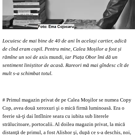
Locuiesc de mai bine de 40 de ani în același cartier, adică
de cînd eram copil. Pentru mine, Calea Moșilor a fost și
rămîne un soi de
axis mundi
, iar Piața Obor îmi dă un
sentiment liniștitor de acasă. Rareori mă mai gîndesc cît de
mult s-a schimbat totul.
# Primul magazin privat de pe Calea Moşilor se numea Copy
Cop, avea două xeroxuri şi o mică firmă luminoasă. Era o
feerie să-ţi dai întîlnire seara cu iubita sub literele
strălucitoare, portocalii. Al doilea magazin privat, la mică
distanţă de primul, a fost Alishor şi, după ce s-a deschis, noi,