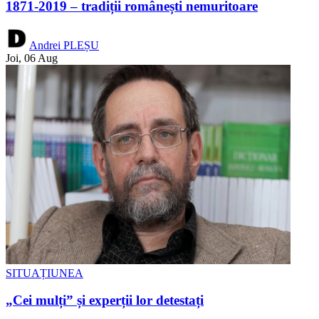
1871-2019 – tradiții românești nemuritoare
Andrei PLEȘU
Joi, 06 Aug
SITUAȚIUNEA
„Cei mulți” și experții lor detestați