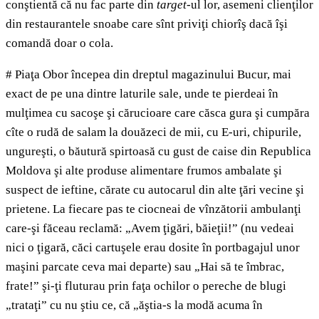
conştientă că nu fac parte din
target
-ul lor, asemeni clienţilor
din restaurantele snoabe care sînt priviţi chiorîş dacă îşi
comandă doar o cola.
# Piaţa Obor începea din dreptul magazinului Bucur, mai
exact de pe una dintre laturile sale, unde te pierdeai în
mulţimea cu sacoşe şi cărucioare care căsca gura şi cumpăra
cîte o rudă de salam la douăzeci de mii, cu E-uri, chipurile,
ungureşti, o băutură spirtoasă cu gust de caise din Republica
Moldova şi alte produse alimentare frumos ambalate şi
suspect de ieftine, cărate cu autocarul din alte ţări vecine şi
prietene. La fiecare pas te ciocneai de vînzătorii ambulanţi
care-şi făceau reclamă: „Avem ţigări, băieţii!” (nu vedeai
nici o ţigară, căci cartuşele erau dosite în portbagajul unor
maşini parcate ceva mai departe) sau „Hai să te îmbrac,
frate!” şi-ţi fluturau prin faţa ochilor o pereche de blugi
„trataţi” cu nu ştiu ce, că „ăştia-s la modă acuma în