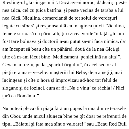
Riesling-ul „la cinşpe mii”. Dacă aveai noroc, dădeai şi peste
nea Gică, cel cu ţuica bătrînă, şi peste vecina de tarabă a lui
nea Gică, Niculina, comerciantă de tot soiul de verdeţuri
legate cu sfoară şi responsabilă cu imaginea ţuicii. Niculina,
femeie serioasă cu părul alb, ţi-o zicea verde în faţă: „Io am
fost tare bolnavă şi doctorii n-au putut să-mi facă nimica, da’
am început să beau cîte un păhărel, două de la nea Gică şi
uite că m-am făcut bine! Medicament, penicilină nu alta!”.
Ceva mai tîrziu, pe la „spartul tîrgului”, în acel sector al
pieţii era mare veselie: muşteriii lui Bebe, deja ameţiţi, mai
încingeau şi cîte o horă şi improvizau ad-hoc tot felul de
slogane şi de lozinci, cum ar fi: „Nu e vinu’ ca răchia! / Nici
ţară ca România!”.
Nu puteai pleca din piaţă fără un popas la una dintre terasele
din Obor, unde micul aluneca bine pe gît doar pe refrenuri de
tipul „Băiatul şi fata mea sînt o valoare!” sau „Beau Red Bull