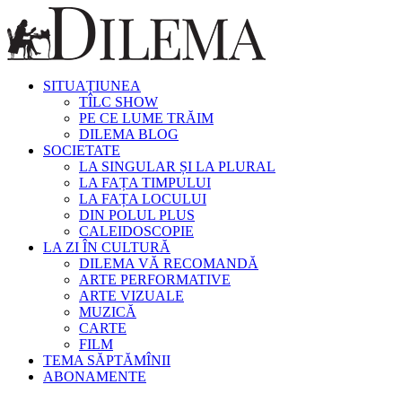
SITUAȚIUNEA
TÎLC SHOW
PE CE LUME TRĂIM
DILEMA BLOG
SOCIETATE
LA SINGULAR ȘI LA PLURAL
LA FAȚA TIMPULUI
LA FAȚA LOCULUI
DIN POLUL PLUS
CALEIDOSCOPIE
LA ZI ÎN CULTURĂ
DILEMA VĂ RECOMANDĂ
ARTE PERFORMATIVE
ARTE VIZUALE
MUZICĂ
CARTE
FILM
TEMA SĂPTĂMÎNII
ABONAMENTE