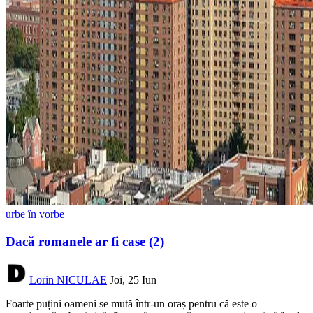
urbe în vorbe
Dacă romanele ar fi case (2)
Lorin NICULAE
Joi, 25 Iun
Foarte puțini oameni se mută într-un oraș pentru că este o