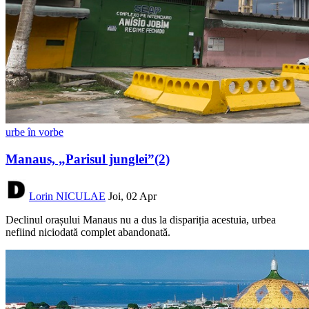
urbe în vorbe
Manaus, „Parisul junglei”(2)
Lorin NICULAE
Joi, 02 Apr
Declinul orașului Manaus nu a dus la dispariția acestuia, urbea
nefiind niciodată complet abandonată.