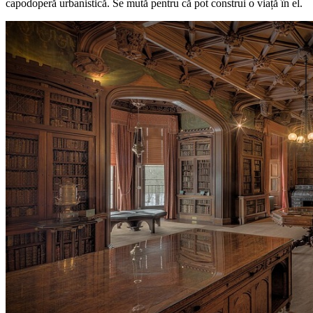
capodoperă urbanistică. Se mută pentru că pot construi o viață în el.