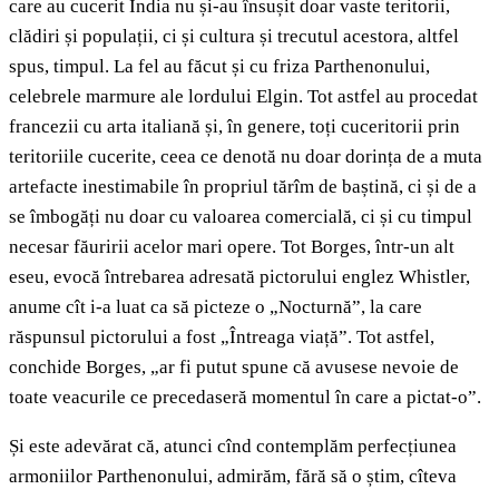
care au cucerit India nu și-au însușit doar vaste teritorii,
clădiri și populații, ci și cultura și trecutul acestora, altfel
spus, timpul. La fel au făcut și cu friza Parthenonului,
celebrele marmure ale lordului Elgin. Tot astfel au procedat
francezii cu arta italiană și, în genere, toți cuceritorii prin
teritoriile cucerite, ceea ce denotă nu doar dorința de a muta
artefacte inestimabile în propriul tărîm de baștină, ci și de a
se îmbogăți nu doar cu valoarea comercială, ci și cu timpul
necesar făuririi acelor mari opere. Tot Borges, într-un alt
eseu, evocă întrebarea adresată pictorului englez Whistler,
anume cît i-a luat ca să picteze o „Nocturnă”, la care
răspunsul pictorului a fost „Întreaga viață”. Tot astfel,
conchide Borges, „ar fi putut spune că avusese nevoie de
toate veacurile ce precedaseră momentul în care a pictat-o”.
Și este adevărat că, atunci cînd contemplăm perfecțiunea
armoniilor Parthenonului, admirăm, fără să o știm, cîteva