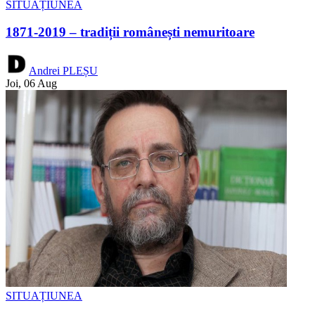
SITUAȚIUNEA
1871-2019 – tradiții românești nemuritoare
Andrei PLEȘU
Joi, 06 Aug
SITUAȚIUNEA