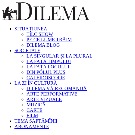
SITUAȚIUNEA
TÎLC SHOW
PE CE LUME TRĂIM
DILEMA BLOG
SOCIETATE
LA SINGULAR ȘI LA PLURAL
LA FAȚA TIMPULUI
LA FAȚA LOCULUI
DIN POLUL PLUS
CALEIDOSCOPIE
LA ZI ÎN CULTURĂ
DILEMA VĂ RECOMANDĂ
ARTE PERFORMATIVE
ARTE VIZUALE
MUZICĂ
CARTE
FILM
TEMA SĂPTĂMÎNII
ABONAMENTE