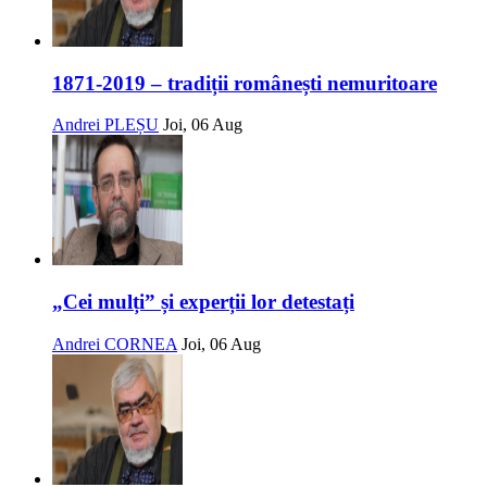
1871-2019 – tradiții românești nemuritoare
Andrei PLEȘU
Joi, 06 Aug
„Cei mulți” și experții lor detestați
Andrei CORNEA
Joi, 06 Aug