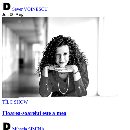
Sever VOINESCU
Joi, 06 Aug
TÎLC SHOW
Floarea-soarelui este a mea
Mihaela SIMINA