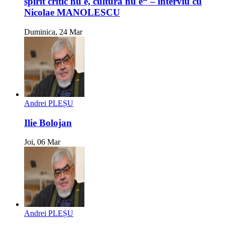
spirit critic nu e, cultură nu e“ – interviu cu
Nicolae MANOLESCU
Duminica, 24 Mar
Andrei PLEȘU
Ilie Bolojan
Joi, 06 Mar
Andrei PLEȘU