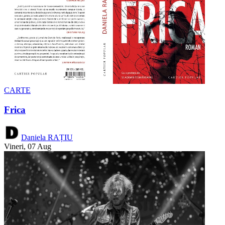
CARTE
Frica
Daniela RAȚIU
Vineri, 07 Aug