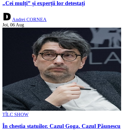
„Cei mulți” și experții lor detestați
Andrei CORNEA
Joi, 06 Aug
TÎLC SHOW
În chestia statuilor. Cazul Goga. Cazul Păunescu