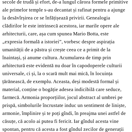
secole de trudă și efort, de-a lungul cărora formele primitive
ale primelor temple s-au decantat și rafinat pentru a ajunge
la desăvîrșirea ce se înfățișează privirii. Genealogia
clădirilor le este intrinsecă acestora, iar marile opere ale
arhitecturii, care, așa cum spunea Mario Botta, este
„expresia formală a istoriei”, vorbesc despre aspirația
umanității de a păstra și crește ceea ce a primit de la
înaintași, și anume cultura. Acumularea de timp prin
arhitectură este evidentă nu doar în capodoperele culturii
universale, ci și, la o scară mult mai mică, în locuința
țărănească, de exemplu. Aceasta, deși modestă formal și
material, conține o bogăție adesea indicibilă care seduce,
farmecă. Armonia proporțiilor, jocul abstract al umbrei pe
prispă, simbolurile încrustate induc un sentiment de liniște,
armonie, împlinire și te poți gîndi, în preajma unei astfel de
căsuțe, că acolo ai putea fi fericit. Iar gîndul acesta vine
spontan, pentru că acesta a fost gîndul zecilor de generații