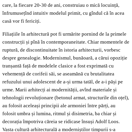
care, la fiecare 20-30 de ani, construiau o mică locuință,
înfrumusețînd intuitiv modelul primit, cu gîndul că în acea
casă vor fi fericiți.
Filiațiile în arhitectură pot fi urmărite pornind de la primele
construcții și pînă în contemporaneitate. Chiar momentele de
ruptură, de discontinuitate în istoria arhitecturii, vorbesc
despre genealogie. Modernismul, bunăoară, a cărui opoziție
tranșantă față de modelele clasice a fost exprimată cu
vehemență de corifeii săi, se aseamănă cu brutalitatea
refuzului unui adolescent de a-și urma tatăl, de a-i păși pe
urme. Marii arhitecți ai modernității, avînd materiale și
tehnologii revoluționare (betonul armat, structurile din oțel),
au folosit aceleași principii ale armoniei între părți, au
folosit umbra și lumina, ritmul și disimetria, ba chiar și
decorația împotriva căreia se ridicase însuși Adolf Loos.
Vasta cultură arhitecturală a moderniștilor timpurii s-a