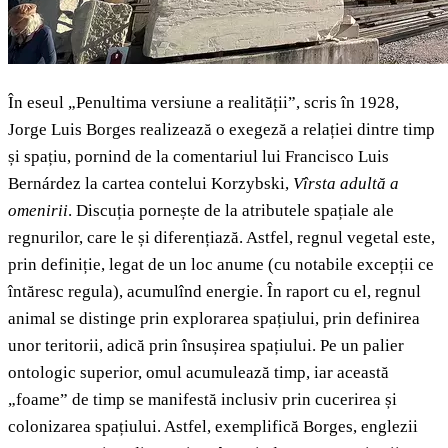
În eseul „Penultima versiune a realității”, scris în 1928,
Jorge Luis Borges realizează o exegeză a relației dintre timp
și spațiu, pornind de la comentariul lui Francisco Luis
Bernárdez la cartea contelui Korzybski,
Vîrsta adultă a
omenirii
. Discuția pornește de la atributele spațiale ale
regnurilor, care le și diferențiază. Astfel, regnul vegetal este,
prin definiție, legat de un loc anume (cu notabile excepții ce
întăresc regula), acumulînd energie. În raport cu el, regnul
animal se distinge prin explorarea spațiului, prin definirea
unor teritorii, adică prin însușirea spațiului. Pe un palier
ontologic superior, omul acumulează timp, iar această
„foame” de timp se manifestă inclusiv prin cucerirea și
colonizarea spațiului. Astfel, exemplifică Borges, englezii