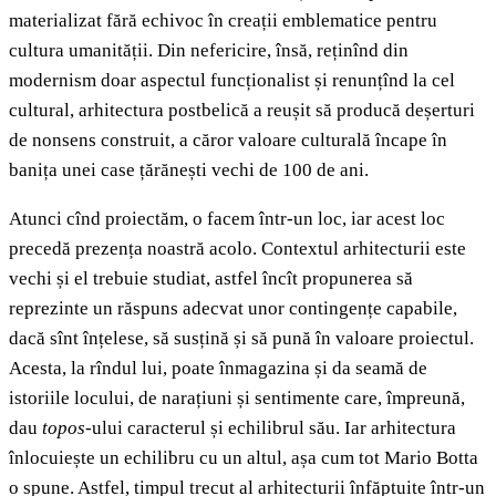
materializat fără echivoc în creații emblematice pentru
cultura umanității. Din nefericire, însă, reținînd din
modernism doar aspectul funcționalist și renunțînd la cel
cultural, arhitectura postbelică a reușit să producă deșerturi
de nonsens construit, a căror valoare culturală încape în
banița unei case țărănești vechi de 100 de ani.
Atunci cînd proiectăm, o facem într-un loc, iar acest loc
precedă prezența noastră acolo. Contextul arhitecturii este
vechi și el trebuie studiat, astfel încît propunerea să
reprezinte un răspuns adecvat unor contingențe capabile,
dacă sînt înțelese, să susțină și să pună în valoare proiectul.
Acesta, la rîndul lui, poate înmagazina și da seamă de
istoriile locului, de narațiuni și sentimente care, împreună,
dau
topos
-ului caracterul și echilibrul său. Iar arhitectura
înlocuiește un echilibru cu un altul, așa cum tot Mario Botta
o spune. Astfel, timpul trecut al arhitecturii înfăptuite într-un