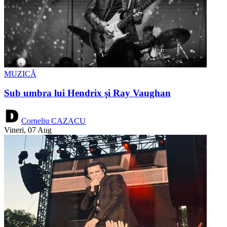
MUZICĂ
Sub umbra lui Hendrix şi Ray Vaughan
Corneliu CAZACU
Vineri, 07 Aug