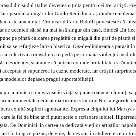
orașul din sudul Italiei devenea o țintă pentru cei trei artiști. F
dar episodul alungării lui Guido Reni din oraș rămîne emblematic
ni este amenințat. Cronicarul Carlo Ridolfi povestește că „inși n
 de ucenicii săi să nu mai iasă singur din casă, fiindcă „în fiec
une pe pînză culoarea pregătită cu migală din praf de piatră și, 
voit să se refugieze într-o biserică. Dis-de-dimineață a părăsit 
oria colectivă a orașului ca o perlă pe coroana violenței mediul
ii evidenței, și anume că puteau extinde brutalitatea și în inter
 acceptau și supunerea la cazne moderate, iar artiștii surprinde
ța modelelor depășea pragul suportabilității.
nu picta nimic ce nu văzuse în viață și punea oameni chinuiți să
turi monumentale dedicat martiriului sfinților. Nici alegoriile mi
ibera exhibă suplicii agonizante. Expresia chipului lui Marsyas 
care la fel de bine ar fi putut scrie o scrisoare iubitei. Hiperre
tă. De Dominici, în cartea sa dedicată vieților artiștilor napoli
it în timp ce pozau, de voie, de nevoie, în atelierele celor trei t