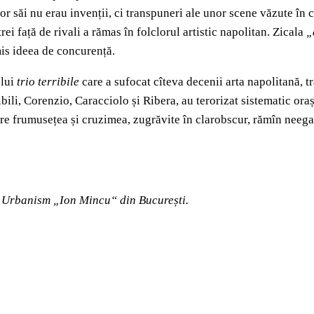
ilor săi nu erau invenții, ci transpuneri ale unor scene văzute în
trei față de rivali a rămas în folclorul artistic napolitan. Zicala
„
mis ideea de concurență.
elui
trio terribile
care a sufocat cîteva decenii arta napolitană, t
teribili, Corenzio, Caracciolo și Ribera, au terorizat sistematic 
e frumusețea și cruzimea, zugrăvite în clarobscur, rămîn neegala
și Urbanism „Ion Mincu“ din București.