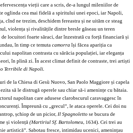
 efervescența vieții care a scris, de-a lungul mileniilor de
e oglinda cea mai fidelă a spiritului unei epoci, iar Napoli,
ța, cînd ne trezim, deschidem fereastra și ne uităm ce steag
l, violența și rivalitățile dintre bresle găseau un teren
e locuitori foarte săraci, dar înzestrată cu forță financiară și
abundau, în timp ce temuta
camorra
își făcea apariția ca
cului napolitan contrasta cu sărăcia populației, iar eleganța
i, în plină zi. În acest climat definit de contraste, trei artiști
io Terribile di Napoli.
cturi de la Chiesa di Gesù Nuovo, San Paolo Maggiore și capela
 ezita să le distrugă operele sau chiar să-i amenințe cu bătaia.
 pictorul napolitan care adusese clarobscurul caravaggesc în
ncurenți. Împreună cu „grecul”, le ataca operele. Cei doi nu
zantrop, șchiop de un picior,
Il Spagnoletto
se bucura de
ime și violență
(Martiriul Sf. Bartolomeu
, 1634). Cei trei au
nie artistică”. Sabotau fresce, intimidau ucenici, amenințau