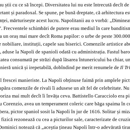
nu știi cu ce să începi. Diversitatea lui nu este întrecută decît de
tant și paradoxal. Se spune, pe bună dreptate, că arhitectura est
nței, mărturisește acest lucru. Napolitanii au o vorbă: „Diminea
a”. Frecventele schimbări de putere erau mediul în care banditismu
ra un oraș mai mare decît Roma papilor: o urbe de peste 300.000 d
 nobiliare, instituții, capele sau biserici. Comenzile artistice 
, aduse la Napoli de spanioli odată cu administrația. Fastul baro
tea consumată pe străzi după lăsarea întunericului ba chiar, uneor
anieră unică și irepetabilă, dobîndind pe merit renumele de
Il Tr
al frescei manieriste. La Napoli obținuse faimă prin amplele pi
apăra comenzile de rivali îi adusese un alt fel de celebritate. Nu
eroriza mai mult decît îi învăța ceva. Battistello Caracciolo era
cu Corenzio, avea un temperament coleric care băga spaima în co
ibera, pictor spaniol sosit la Napoli în jur de 1616. Solitar și mi
 fizică rezonează cu cea a picturilor sale, caracterizate de cruz
Dominici notează că „aceștia țineau Napoli într-o adevărată tira