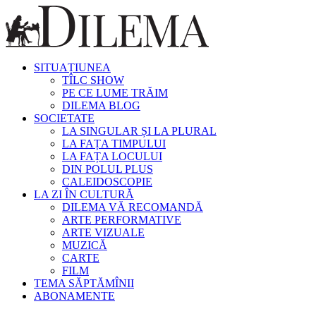
SITUAȚIUNEA
TÎLC SHOW
PE CE LUME TRĂIM
DILEMA BLOG
SOCIETATE
LA SINGULAR ȘI LA PLURAL
LA FAȚA TIMPULUI
LA FAȚA LOCULUI
DIN POLUL PLUS
CALEIDOSCOPIE
LA ZI ÎN CULTURĂ
DILEMA VĂ RECOMANDĂ
ARTE PERFORMATIVE
ARTE VIZUALE
MUZICĂ
CARTE
FILM
TEMA SĂPTĂMÎNII
ABONAMENTE