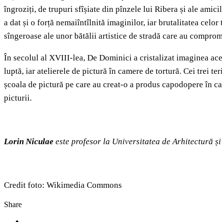
îngroziți, de trupuri sfîșiate din pînzele lui Ribera și ale amic
a dat și o forță nemaiîntîlnită imaginilor, iar brutalitatea celor 
sîngeroase ale unor bătălii artistice de stradă care au compro
În secolul al XVIII-lea, De Dominici a cristalizat imaginea ac
luptă, iar atelierele de pictură în camere de tortură. Cei trei 
școala de pictură pe care au creat-o a produs capodopere în car
picturii.
Lorin Niculae
este profesor la Universitatea de Arhitectură 
Credit foto: Wikimedia Commons
Share