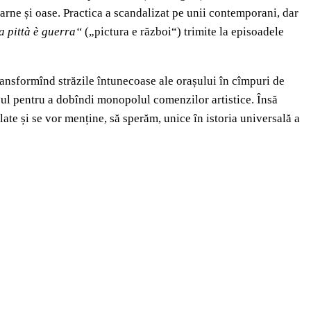
 carne și oase. Practica a scandalizat pe unii contemporani, dar
a pittà è guerra“
(„pictura e război“) trimite la episoadele
ransformînd străzile întunecoase ale orașului în cîmpuri de
orașul pentru a dobîndi monopolul comenzilor artistice. Însă
te și se vor menține, să sperăm, unice în istoria universală a