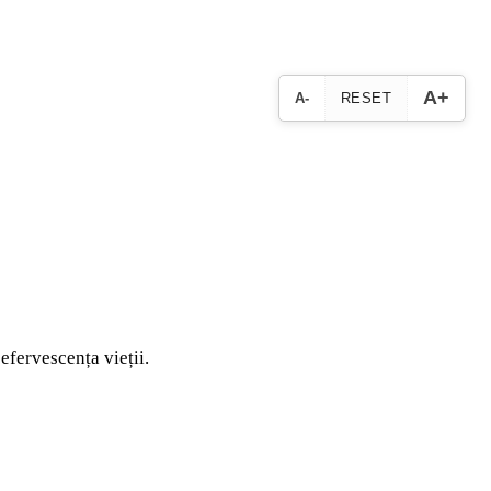
A+
A-
RESET
 efervescența vieții.