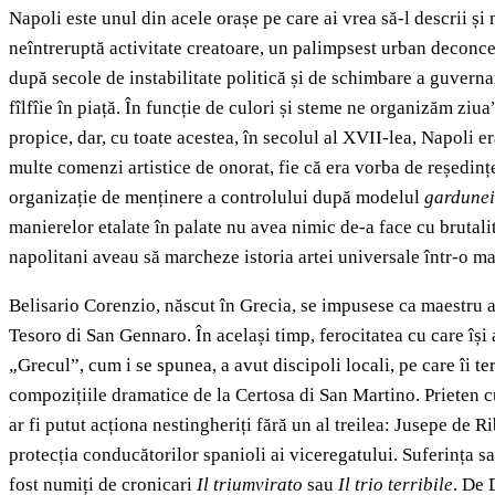
Napoli este unul din acele orașe pe care ai vrea să-l descrii și 
neîntreruptă activitate creatoare, un palimpsest urban deconcer
după secole de instabilitate politică și de schimbare a guverna
fîlfîie în piață. În funcție de culori și steme ne organizăm ziu
propice, dar, cu toate acestea, în secolul al XVII-lea, Napoli e
multe comenzi artistice de onorat, fie că era vorba de reședințe
organizație de menținere a controlului după modelul
gardunei
manierelor etalate în palate nu avea nimic de-a face cu brutalita
napolitani aveau să marcheze istoria artei universale într-o m
Belisario Corenzio, născut în Grecia, se impusese ca maestru 
Tesoro di San Gennaro. În același timp, ferocitatea cu care își 
„Grecul”, cum i se spunea, a avut discipoli locali, pe care îi t
compozițiile dramatice de la Certosa di San Martino. Prieten 
ar fi putut acționa nestingheriți fără un al treilea: Jusepe de R
protecția conducătorilor spanioli ai viceregatului. Suferința sa
fost numiți de cronicari
Il triumvirato
sau
Il trio terribile
. De 