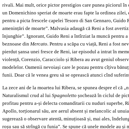
rivali. Mai mult, orice pictor prestigios care punea piciorul în 
un Domenichino speriat de moarte erau fapte la ordinea zilei, 
pentru a picta frescele capelei Tesoro di San Gennaro, Guido Re
amenințări de moarte”. Malvasia adaugă că Reni a fost avertizat
înjunghie”. Ignorant, Guido Reni a întîrziat la muncă pentru a p
beznoase din
Mercato
. Pentru a scăpa cu viață, Reni a fost ne
pierdut șansa unei fresce de Reni, iar episodul a intrat în mem
violență, Corenzio, Caracciolo și Ribera au avut geniul observăr
modelelor. Oamenii nevoiași care le pozau pentru cîțiva bănuți
funii. Doar că le venea greu să se oprească atunci cînd suferin
La zece ani de la moartea lui Ribera, se spunea despre el că „
Naturalismul crud al lui
Spagnoletto
șochează în ciclul de pic
profitau pentru a-și delecta comanditarii cu nuduri superbe, R
Apollo, torționarul său, are aerul absent și melancolic al unuia 
sugerează o observare atentă, minuțioasă și, mai ales, îndelunga
roșu sau să strîngă cu funia”. Se spune că unele modele au și mur