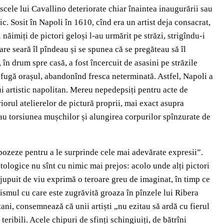
rescele lui Cavallino deteriorate chiar înaintea inaugurării sau
. Sosit în Napoli în 1610, cînd era un artist deja consacrat,
ăimiți de pictori geloși l-au urmărit pe străzi, strigîndu-i
are seară îl pîndeau și se spunea că se pregăteau să îl
în drum spre casă, a fost încercuit de asasini pe străzile
în fugă orașul, abandonînd fresca neterminată. Astfel, Napoli a
ui artistic napolitan. Mereu nepedepsiți pentru acte de
iorul atelierelor de pictură proprii, mai exact asupra
au torsiunea mușchilor și alungirea corpurilor spînzurate de
 pozeze pentru a le surprinde cele mai adevărate expresii”.
tologice nu sînt cu nimic mai prejos: acolo unde alți pictori
jupuit de viu exprimă o teroare greu de imaginat, în timp ce
alismul cu care este zugrăvită groaza în pînzele lui Ribera
tani, consemnează că unii artiști „nu ezitau să ardă cu fierul
eribili. Acele chipuri de sfinți schingiuiți, de bătrîni