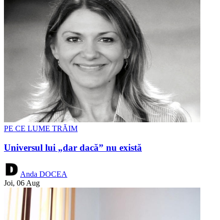
PE CE LUME TRĂIM
Universul lui „dar dacă” nu există
Anda DOCEA
Joi, 06 Aug