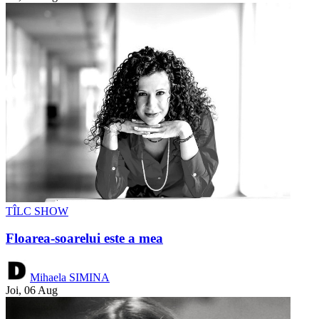
TÎLC SHOW
Floarea-soarelui este a mea
Mihaela SIMINA
Joi, 06 Aug