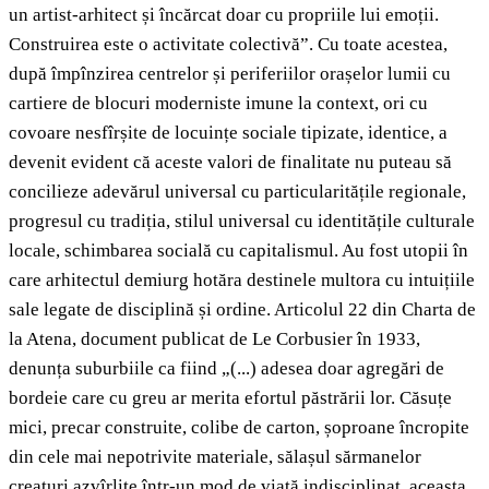
un artist-arhitect și încărcat doar cu propriile lui emoții.
Construirea este o activitate colectivă”. Cu toate acestea,
după împînzirea centrelor și periferiilor orașelor lumii cu
cartiere de blocuri moderniste imune la context, ori cu
covoare nesfîrșite de locuințe sociale tipizate, identice, a
devenit evident că aceste valori de finalitate nu puteau să
concilieze adevărul universal cu particularitățile regionale,
progresul cu tradiția, stilul universal cu identitățile culturale
locale, schimbarea socială cu capitalismul. Au fost utopii în
care arhitectul demiurg hotăra destinele multora cu intuițiile
sale legate de disciplină și ordine. Articolul 22 din Charta de
la Atena, document publicat de Le Corbusier în 1933,
denunța suburbiile ca fiind „(...) adesea doar agregări de
bordeie care cu greu ar merita efortul păstrării lor. Căsuțe
mici, precar construite, colibe de carton, șoproane încropite
din cele mai nepotrivite materiale, sălașul sărmanelor
creaturi azvîrlite într-un mod de viață indisciplinat, aceasta