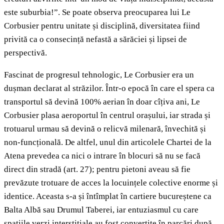
este suburbia!”. Se poate observa preocuparea lui Le
Corbusier pentru unitate și disciplină, diversitatea fiind
privită ca o consecință nefastă a sărăciei și lipsei de
perspectivă.
Fascinat de progresul tehnologic, Le Corbusier era un
dușman declarat al străzilor. Într-o epocă în care el spera ca
transportul să devină 100% aerian în doar cîțiva ani, Le
Corbusier plasa aeroportul în centrul orașului, iar strada și
trotuarul urmau să devină o relicvă milenară, învechită și
non-funcțională. De altfel, unul din articolele Chartei de la
Atena prevedea ca nici o intrare în blocuri să nu se facă
direct din stradă (art. 27); pentru pietoni aveau să fie
prevăzute trotuare de acces la locuințele colective enorme și
identice. Aceasta s-a și întîmplat în cartiere bucureștene ca
Balta Albă sau Drumul Taberei, iar entuziasmul cu care
spațiile verzi interstițiale au fost convertite în parcări după