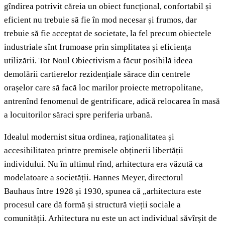
gîndirea potrivit căreia un obiect funcțional, confortabil și
eficient nu trebuie să fie în mod necesar și frumos, dar
trebuie să fie acceptat de societate, la fel precum obiectele
industriale sînt frumoase prin simplitatea și eficiența
utilizării. Tot Noul Obiectivism a făcut posibilă ideea
demolării cartierelor rezidențiale sărace din centrele
orașelor care să facă loc marilor proiecte metropolitane,
antrenînd fenomenul de gentrificare, adică relocarea în masă
a locuitorilor săraci spre periferia urbană.
Idealul modernist situa ordinea, raționalitatea și
accesibilitatea printre premisele obținerii libertății
individului. Nu în ultimul rînd, arhitectura era văzută ca
modelatoare a societății. Hannes Meyer, directorul
Bauhaus între 1928 și 1930, spunea că „arhitectura este
procesul care dă formă și structură vieții sociale a
comunității. Arhitectura nu este un act individual săvîrșit de