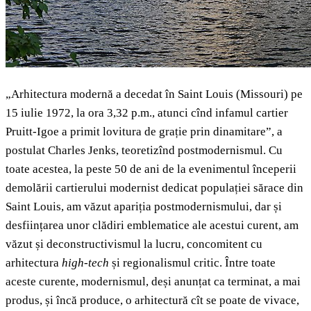
„Arhitectura modernă a decedat în Saint Louis (Missouri) pe
15 iulie 1972, la ora 3,32 p.m., atunci cînd infamul cartier
Pruitt-Igoe a primit lovitura de grație prin dinamitare”, a
postulat Charles Jenks, teoretizînd postmodernismul. Cu
toate acestea, la peste 50 de ani de la evenimentul începerii
demolării cartierului modernist dedicat populației sărace din
Saint Louis, am văzut apariția postmodernismului, dar și
desființarea unor clădiri emblematice ale acestui curent, am
văzut și deconstructivismul la lucru, concomitent cu
arhitectura
high-tech
și regionalismul critic. Între toate
aceste curente, modernismul, deși anunțat ca terminat, a mai
produs, și încă produce, o arhitectură cît se poate de vivace,