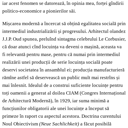
iar acest fenomen se datorează, în opinia mea, forței gîndirii
politico-economice a pionierilor săi.
Mișcarea modernă a încercat să obțină egalitatea socială prin
intermediul industrializării și progresului. Arhitectul olandez
J.J.P. Oud spunea, preluînd sintagma celebrului Le Corbusier,
că doar atunci cînd locuința va deveni o mașină, aceasta va
fi relevantă pentru mase, pentru că numai prin intermediul
realizării unei producții de serie locuința socială poate
deservi societatea în ansamblul ei; producția manufacturieră
rămîne astfel să deservească un public mult mai restrîns și
mai înlesnit. Idealul de a construi suficiente locuințe pentru
toți oamenii a generat al doilea CIAM (Congres Internațional
de Arhitectură Modernă), în 1929, iar suma minimă a
funcțiunilor obligatorii ale unei locuințe a început să
primeze în raport cu aspectul acestora. Doctrina curentului
Noul Obiectivism
(Neue Sachlichkeit)
a făcut posibilă