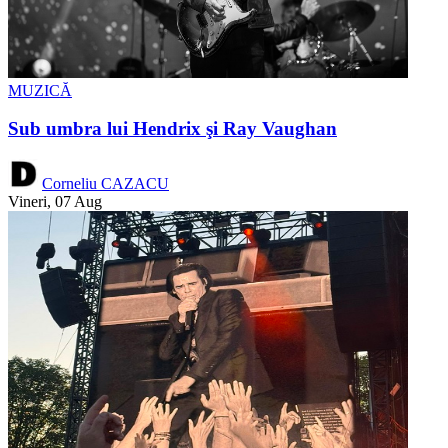
MUZICĂ
Sub umbra lui Hendrix şi Ray Vaughan
Corneliu CAZACU
Vineri, 07 Aug