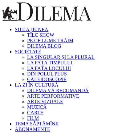
SITUAȚIUNEA
TÎLC SHOW
PE CE LUME TRĂIM
DILEMA BLOG
SOCIETATE
LA SINGULAR ȘI LA PLURAL
LA FAȚA TIMPULUI
LA FAȚA LOCULUI
DIN POLUL PLUS
CALEIDOSCOPIE
LA ZI ÎN CULTURĂ
DILEMA VĂ RECOMANDĂ
ARTE PERFORMATIVE
ARTE VIZUALE
MUZICĂ
CARTE
FILM
TEMA SĂPTĂMÎNII
ABONAMENTE