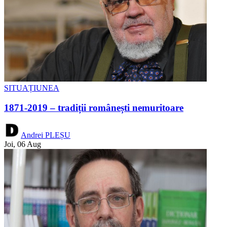
SITUAȚIUNEA
1871-2019 – tradiții românești nemuritoare
Andrei PLEȘU
Joi, 06 Aug