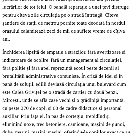
lucrărilor de tot felul. O banală reparație a unei țevi distruge
pentru cîteva zile circulația pe o stradă întreagă. Cîteva
șantiere de stații de metrou pornite toate deodată în nordul
orașului calamitează zeci de mii de suflete vreme de cîțiva
ani.
Închiderea lipsită de empatie a străzilor, fără avertizoare și
indicatoare de ocolire, fără un management al circulației,
fără poliție și fără apel reprezintă ecoul peste decenii al
brutalității administrative comuniste. În criză de idei și în
pană de soluții, edilii deviază circulația unui bulevard cum
este Calea Griviței pe o stradă de cartier cu două benzi,
Mircești, unde se află case vechi și o grădiniță importantă,
cu peste 270 de copii și 60 de cadre didactice și personal
auxiliar. Prin fața ei, în pas de cortegiu, trepidînd și
eliminînd noxe, trec betoniere, camioane, mașini de gunoi,
dube, mașini, mașini, mașini, oferindu-le copiilor exact ce au