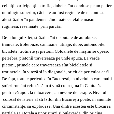
ceilalți participanți la trafic, dubele sînt conduse pe un palier
ontologic superior, căci ele au fost reginele de necontestat
ale străzilor în pandemie, cînd toate celelalte mașini
rugineau, resemnate, prin parcări.
De-a lungul zilei, străzile sînt disputate de autobuze,
tramvaie, troleibuze, camioane, utilaje, dube, automobile,
biciclete, trotinete și pietoni. Coloanele de mașini se opresc
pe zebră, pietonii traversează pe unde apucă. La verde
pietoni, primele care traversează sînt bicicletele și
trotinetele, în viteză și în diagonală, oricît de periculos ar fi.
De fapt, totul e periculos în București, la nivelul la care mulți
șoferi români refuză să mai vină cu mașina în Capitală,
pentru că apoi, la întoarcere, au nevoie de terapie. Nivelul
colosal de isterie al străzilor din București poate, în anumite
circumstanțe, să explodeze. Una dintre acestea este blocarea
parțială sau totală a unor străzi și bulevarde, din pricina