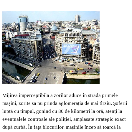
Mijirea imperceptibilă a zorilor aduce în stradă primele
mașini, zorite să nu prindă aglomerația de mai tîrziu. Șoferii
luptă cu timpul, gonind cu 80 de kilometri la oră, atenți la
eventualele controale ale poliției, amplasate strategic exact
după curbă. În fața blocurilor, mașinile încep să toarcă la