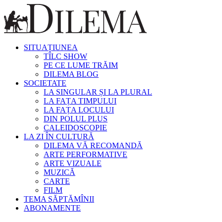
SITUAȚIUNEA
TÎLC SHOW
PE CE LUME TRĂIM
DILEMA BLOG
SOCIETATE
LA SINGULAR ȘI LA PLURAL
LA FAȚA TIMPULUI
LA FAȚA LOCULUI
DIN POLUL PLUS
CALEIDOSCOPIE
LA ZI ÎN CULTURĂ
DILEMA VĂ RECOMANDĂ
ARTE PERFORMATIVE
ARTE VIZUALE
MUZICĂ
CARTE
FILM
TEMA SĂPTĂMÎNII
ABONAMENTE