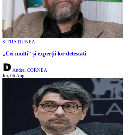
SITUAȚIUNEA
„Cei mulți” și experții lor detestați
Andrei CORNEA
Joi, 06 Aug