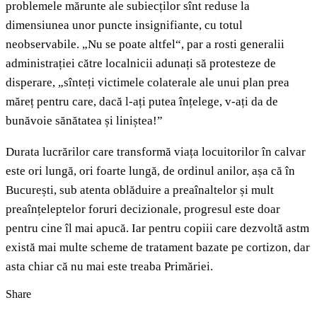
problemele mărunte ale subiecților sînt reduse la
dimensiunea unor puncte insignifiante, cu totul
neobservabile. „Nu se poate altfel“, par a rosti generalii
administrației către localnicii adunați să protesteze de
disperare, „sînteți victimele colaterale ale unui plan prea
măreț pentru care, dacă l-ați putea înțelege, v-ați da de
bunăvoie sănătatea și liniștea!”
Durata lucrărilor care transformă viața locuitorilor în calvar
este ori lungă, ori foarte lungă, de ordinul anilor, așa că în
București, sub atenta oblăduire a preaînaltelor și mult
preaînțeleptelor foruri decizionale, progresul este doar
pentru cine îl mai apucă. Iar pentru copiii care dezvoltă astm
există mai multe scheme de tratament bazate pe cortizon, dar
asta chiar că nu mai este treaba Primăriei.
Share