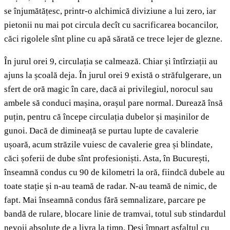
se înjumătățesc, printr-o alchimică diviziune a lui zero, iar
pietonii nu mai pot circula decît cu sacrificarea bocancilor,
căci rigolele sînt pline cu apă sărată ce trece lejer de glezne.
În jurul orei 9, circulația se calmează. Chiar și întîrziații au
ajuns la școală deja. În jurul orei 9 există o străfulgerare, un
sfert de oră magic în care, dacă ai privilegiul, norocul sau
ambele să conduci mașina, orașul pare normal. Durează însă
puțin, pentru că începe circulația dubelor și mașinilor de
gunoi. Dacă de dimineață se purtau lupte de cavalerie
ușoară, acum străzile vuiesc de cavalerie grea și blindate,
căci șoferii de dube sînt profesioniști. Asta, în București,
înseamnă condus cu 90 de kilometri la oră, fiindcă dubele au
toate stație și n-au teamă de radar. N-au teamă de nimic, de
fapt. Mai înseamnă condus fără semnalizare, parcare pe
bandă de rulare, blocare linie de tramvai, totul sub stindardul
nevoii absolute de a livra la timp. Deși împart asfaltul cu