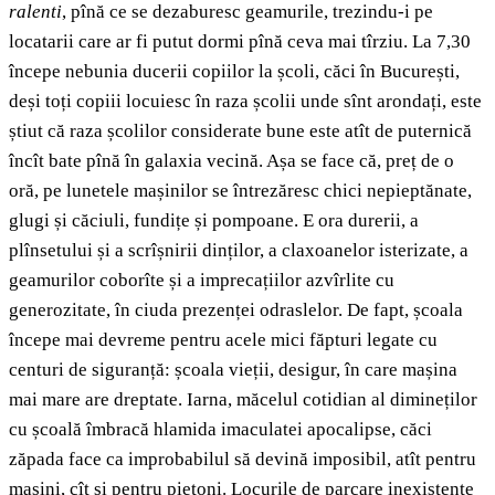
ralenti
, pînă ce se dezaburesc geamurile, trezindu-i pe
locatarii care ar fi putut dormi pînă ceva mai tîrziu. La 7,30
începe nebunia ducerii copiilor la școli, căci în București,
deși toți copiii locuiesc în raza școlii unde sînt arondați, este
știut că raza școlilor considerate bune este atît de puternică
încît bate pînă în galaxia vecină. Așa se face că, preț de o
oră, pe lunetele mașinilor se întrezăresc chici nepieptănate,
glugi și căciuli, fundițe și pompoane. E ora durerii, a
plînsetului și a scrîșnirii dinților, a claxoanelor isterizate, a
geamurilor coborîte și a imprecațiilor azvîrlite cu
generozitate, în ciuda prezenței odraslelor. De fapt, școala
începe mai devreme pentru acele mici făpturi legate cu
centuri de siguranță: școala vieții, desigur, în care mașina
mai mare are dreptate. Iarna, măcelul cotidian al dimineților
cu școală îmbracă hlamida imaculatei apocalipse, căci
zăpada face ca improbabilul să devină imposibil, atît pentru
mașini, cît și pentru pietoni. Locurile de parcare inexistente