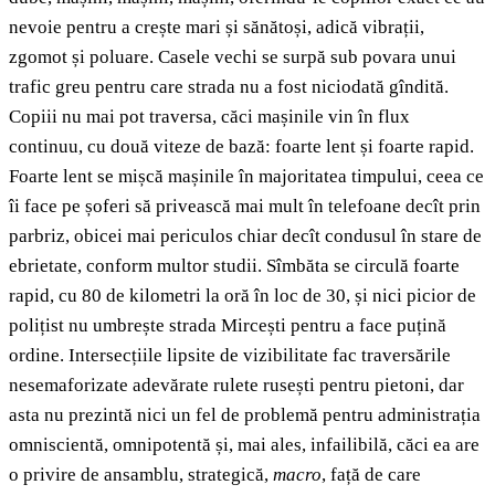
nevoie pentru a crește mari și sănătoși, adică vibrații,
zgomot și poluare. Casele vechi se surpă sub povara unui
trafic greu pentru care strada nu a fost niciodată gîndită.
Copiii nu mai pot traversa, căci mașinile vin în flux
continuu, cu două viteze de bază: foarte lent și foarte rapid.
Foarte lent se mișcă mașinile în majoritatea timpului, ceea ce
îi face pe șoferi să privească mai mult în telefoane decît prin
parbriz, obicei mai periculos chiar decît condusul în stare de
ebrietate, conform multor studii. Sîmbăta se circulă foarte
rapid, cu 80 de kilometri la oră în loc de 30, și nici picior de
polițist nu umbrește strada Mircești pentru a face puțină
ordine. Intersecțiile lipsite de vizibilitate fac traversările
nesemaforizate adevărate rulete rusești pentru pietoni, dar
asta nu prezintă nici un fel de problemă pentru administrația
omniscientă, omnipotentă și, mai ales, infailibilă, căci ea are
o privire de ansamblu, strategică,
macro
, față de care