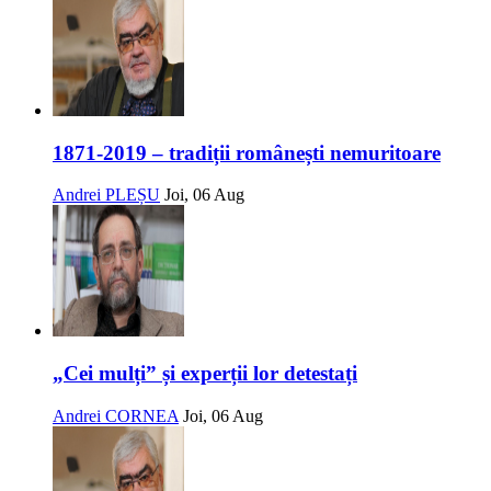
1871-2019 – tradiții românești nemuritoare
Andrei PLEȘU
Joi, 06 Aug
„Cei mulți” și experții lor detestați
Andrei CORNEA
Joi, 06 Aug