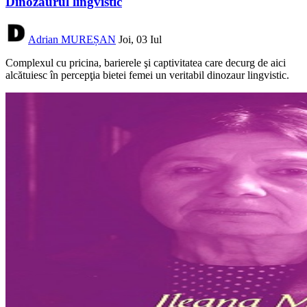
Dinozaurul lingvistic
Adrian MUREȘAN
Joi, 03 Iul
Complexul cu pricina, barierele şi captivitatea care decurg de aici
alcătuiesc în percepţia bietei femei un veritabil dinozaur lingvistic.