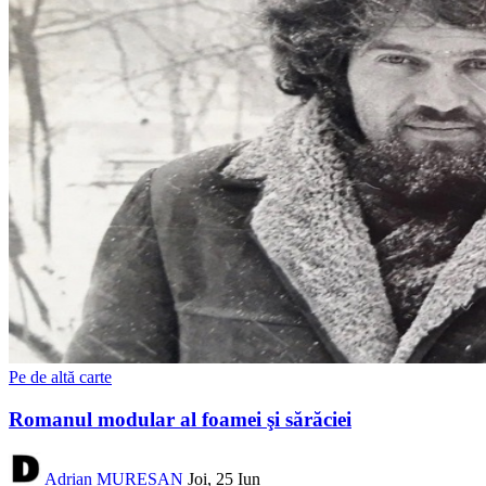
Pe de altă carte
Romanul modular al foamei şi sărăciei
Adrian MUREȘAN
Joi, 25 Iun