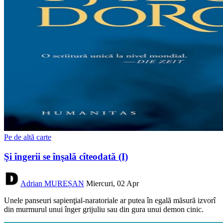
Pe de altă carte
Şi îngerii se înşală cîteodată (I)
Adrian MUREȘAN
Miercuri, 02 Apr
Unele panseuri sapienţial-naratoriale ar putea în egală măsură izvorî
din murmurul unui înger grijuliu sau din gura unui demon cinic.