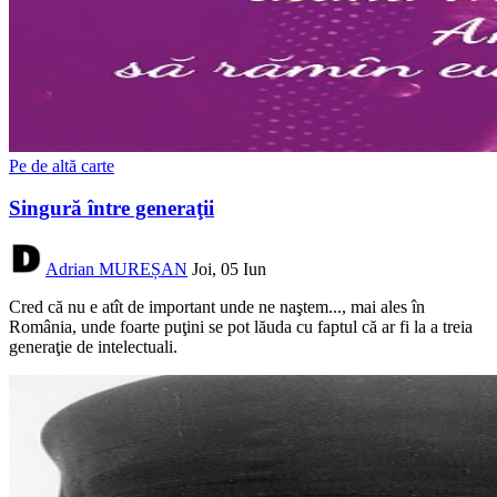
Pe de altă carte
Singură între generaţii
Adrian MUREȘAN
Joi, 05 Iun
Cred că nu e atît de important unde ne naştem..., mai ales în
România, unde foarte puţini se pot lăuda cu faptul că ar fi la a treia
generaţie de intelectuali.