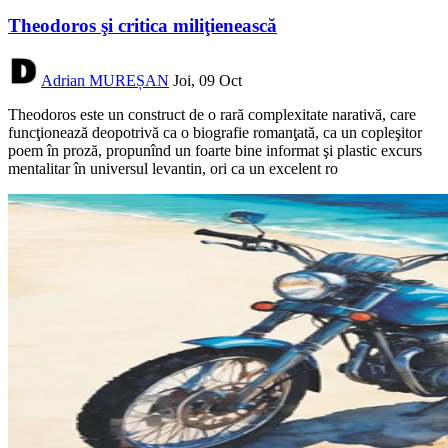
Theodoros şi critica miliţienească
Adrian MUREȘAN
Joi, 09 Oct
Theodoros este un construct de o rară complexitate narativă, care
funcţionează deopotrivă ca o biografie romanţată, ca un copleşitor
poem în proză, propunînd un foarte bine informat şi plastic excurs
mentalitar în universul levantin, ori ca un excelent ro