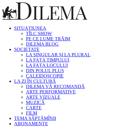
SITUAȚIUNEA
TÎLC SHOW
PE CE LUME TRĂIM
DILEMA BLOG
SOCIETATE
LA SINGULAR ȘI LA PLURAL
LA FAȚA TIMPULUI
LA FAȚA LOCULUI
DIN POLUL PLUS
CALEIDOSCOPIE
LA ZI ÎN CULTURĂ
DILEMA VĂ RECOMANDĂ
ARTE PERFORMATIVE
ARTE VIZUALE
MUZICĂ
CARTE
FILM
TEMA SĂPTĂMÎNII
ABONAMENTE