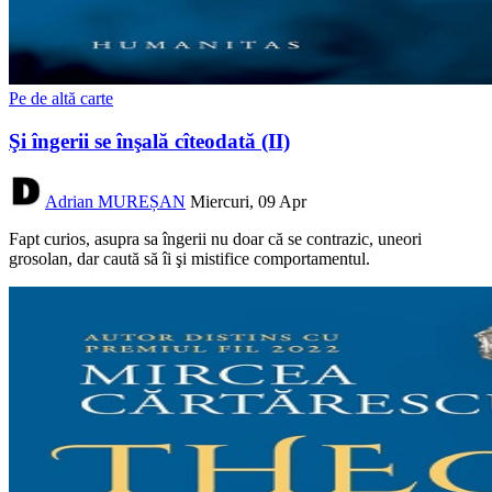
Pe de altă carte
Şi îngerii se înşală cîteodată (II)
Adrian MUREȘAN
Miercuri, 09 Apr
Fapt curios, asupra sa îngerii nu doar că se contrazic, uneori
grosolan, dar caută să îi şi mistifice comportamentul.