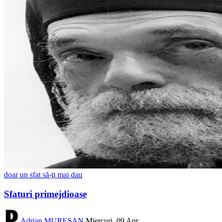
doar un sfat să-ţi mai dau
Sfaturi primejdioase
Adrian MUREȘAN
Miercuri, 09 Apr