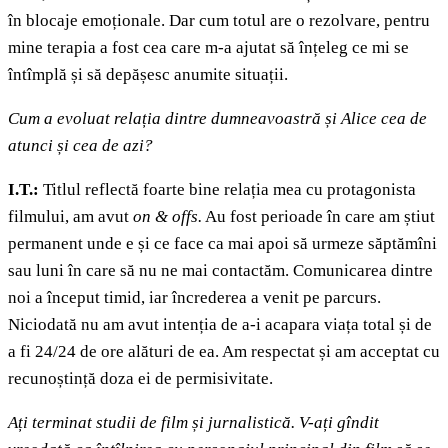
în blocaje emoționale. Dar cum totul are o rezolvare, pentru
mine terapia a fost cea care m-a ajutat să înțeleg ce mi se
întîmplă și să depășesc anumite situații.
Cum a evoluat relația dintre dumneavoastră și Alice cea de
atunci și cea de azi
?
I.T.:
Titlul reflectă foarte bine relația mea cu protagonista
filmului, am avut
on & offs.
Au fost perioade în care am știut
permanent unde e și ce face ca mai apoi să urmeze săptămîni
sau luni în care să nu ne mai contactăm. Comunicarea dintre
noi a început timid, iar încrederea a venit pe parcurs.
Niciodată nu am avut intenția de a-i acapara viața total și de
a fi 24/24 de ore alături de ea. Am respectat și am acceptat cu
recunoștință doza ei de permisivitate.
Ați terminat studii de film și jurnalistică. V-ați gîndit