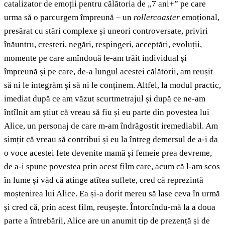
catalizator de emoții pentru călătoria de „7 ani+” pe care
urma să o parcurgem împreună – un
rollercoaster
emoțional,
presărat cu stări complexe și uneori controversate, priviri
înăuntru, creșteri, negări, respingeri, acceptări, evoluții,
momente pe care amîndouă le-am trăit individual și
împreună și pe care, de-a lungul acestei călătorii, am reușit
să ni le integrăm și să ni le conținem. Altfel, la modul practic,
imediat după ce am văzut scurtmetrajul și după ce ne-am
întîlnit am știut că vreau să fiu și eu parte din povestea lui
Alice, un personaj de care m-am îndrăgostit iremediabil. Am
simțit că vreau să contribui și eu la întreg demersul de a-i da
o voce acestei fete devenite mamă și femeie prea devreme,
de a-i spune povestea prin acest film care, acum că l-am scos
în lume și văd că atinge atîtea suflete, cred că reprezintă
moștenirea lui Alice. Ea și-a dorit mereu să lase ceva în urmă
și cred că, prin acest film, reușește. Întorcîndu-mă la a doua
parte a întrebării, Alice are un anumit tip de prezență și de