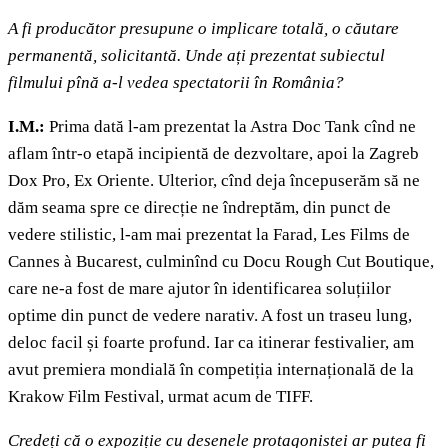
A fi producător presupune o implicare totală, o căutare
permanentă, solicitantă. Unde ați prezentat subiectul
filmului pînă a-l vedea spectatorii în România?
I.M.:
Prima dată l-am prezentat la Astra Doc Tank cînd ne
aflam într-o etapă incipientă de dezvoltare, apoi la Zagreb
Dox Pro, Ex Oriente. Ulterior, cînd deja începuserăm să ne
dăm seama spre ce direcție ne îndreptăm, din punct de
vedere stilistic, l-am mai prezentat la Farad, Les Films de
Cannes à Bucarest, culminînd cu Docu Rough Cut Boutique,
care ne-a fost de mare ajutor în identificarea soluțiilor
optime din punct de vedere narativ. A fost un traseu lung,
deloc facil și foarte profund. Iar ca itinerar festivalier, am
avut premiera mondială în competiția internațională de la
Krakow Film Festival, urmat acum de TIFF.
Credeți că o expoziție cu desenele protagonistei ar putea fi