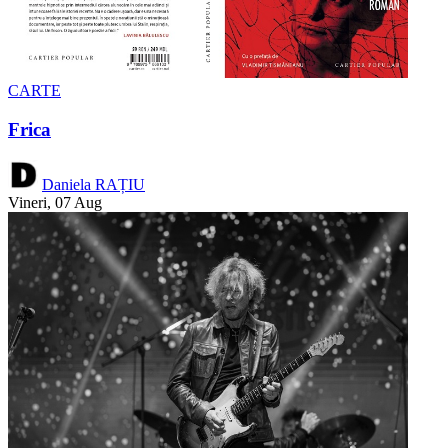
CARTE
Frica
Daniela RAȚIU
Vineri, 07 Aug