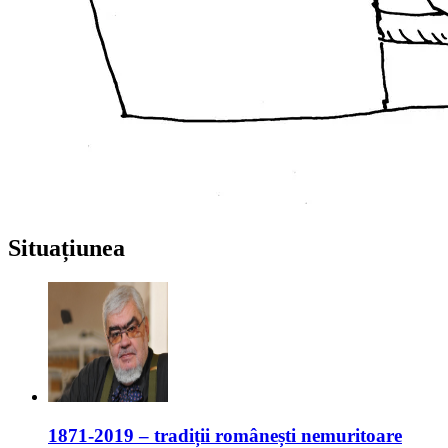
Situațiunea
1871-2019 – tradiții românești nemuritoare