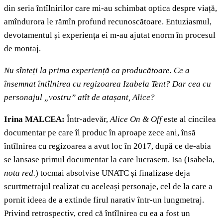
din seria întîlnirilor care mi-au schimbat optica despre viață,
amîndurora le rămîn profund recunoscătoare. Entuziasmul,
devotamentul și experiența ei m-au ajutat enorm în procesul
de montaj.
Nu sînteți la prima experiență ca producătoare. Ce a
însemnat întîlnirea cu regizoarea Izabela Tent? Dar cea cu
personajul „vostru” atît de atașant, Alice?
Irina MALCEA:
Într-adevăr,
Alice On & Off
este al cincilea
documentar pe care îl produc în aproape zece ani, însă
întîlnirea cu regizoarea a avut loc în 2017, după ce de-abia
se lansase primul documentar la care lucrasem. Isa (Isabela,
nota red.
) tocmai absolvise UNATC și finalizase deja
scurtmetrajul realizat cu aceleași personaje, cel de la care a
pornit ideea de a extinde firul narativ într-un lungmetraj.
Privind retrospectiv, cred că întîlnirea cu ea a fost un