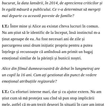
bucurat, la data lansării, în 2014, de aprecierea criticilor și
în egală măsură a publicului. Ce v-a determinat să mergeți
mai departe cu această poveste de familie?
I.T.:
Între mine și Alice au existat cîteva lucruri în comun.
Nu am știut să le identific de la început, însă instinctul m-a
ținut aproape de ea. Au fost necesari ani de zile și
parcurgerea unui drum inițiatic propriu pentru a putea
înțelege și recunoaște că amîndouă am primit un bagaj
emoțional similar de la părinții și bunicii noștri.
Alice din filmul dumneavoastră de debut în lungmetraj are
un copil la 16 ani. Cum ați gestionat din punct de vedere
emoțional atribuțiile regizorale?
I.T.:
Cu eforturi interne mari, dar și cu ajutor extern. Nu am
știut cum să mă protejez sau cînd să pun stop implicării
mele, astfel că m-am trezit deseori în situații în care am intrat