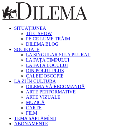
SITUAȚIUNEA
TÎLC SHOW
PE CE LUME TRĂIM
DILEMA BLOG
SOCIETATE
LA SINGULAR ȘI LA PLURAL
LA FAȚA TIMPULUI
LA FAȚA LOCULUI
DIN POLUL PLUS
CALEIDOSCOPIE
LA ZI ÎN CULTURĂ
DILEMA VĂ RECOMANDĂ
ARTE PERFORMATIVE
ARTE VIZUALE
MUZICĂ
CARTE
FILM
TEMA SĂPTĂMÎNII
ABONAMENTE