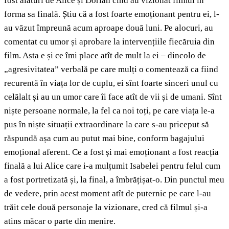
fost alături de Alice și Dorian cînd au vizionat filmul în
forma sa finală. Știu că a fost foarte emoționant pentru ei, l-
au văzut împreună acum aproape două luni. Pe alocuri, au
comentat cu umor și aprobare la intervențiile fiecăruia din
film. Asta e și ce îmi place atît de mult la ei – dincolo de
„agresivitatea” verbală pe care mulți o comentează ca fiind
recurentă în viața lor de cuplu, ei sînt foarte sinceri unul cu
celălalt și au un umor care îi face atît de vii și de umani. Sînt
niște persoane normale, la fel ca noi toți, pe care viața le-a
pus în niște situații extraordinare la care s-au priceput să
răspundă așa cum au putut mai bine, conform bagajului
emoțional aferent. Ce a fost și mai emoționant a fost reacția
finală a lui Alice care i-a mulțumit Isabelei pentru felul cum
a fost portretizată și, la final, a îmbrățișat-o. Din punctul meu
de vedere, prin acest moment atît de puternic pe care l-au
trăit cele două personaje la vizionare, cred că filmul și-a
atins măcar o parte din menire.