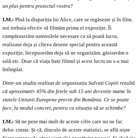
un plus pentru proiectul vostru?
I.M.:
Pînă la dispariția lui Alice, care se regăsește și în film,
noi trebuia efectiv să filmăm prima ei expoziție. Îi
cumpăraserăm ustensilele necesare ca să poată lucra,
realizase deja și cîteva desene special pentru această
expoziție, începuserăm deja să ne organizăm, găsiserăm o
sală etc. Doar că viața bate filmul și acest lucru nu s-a mai
întîmplat.
Dintr-un studiu realizat de organizația Salvați Copiii rezultă
că aproximativ 45% din fetele sub 15 ani devenite mame în
statele Uniunii Europene provin din România. Ce se poate
face, la modul concret, pentru ca situația să se schimbe?
I.M.:
Să ne pese mai mult de aceste cifre care nu ne fac
deloc cinste. Și că, dincolo de aceste statistici, se află niște