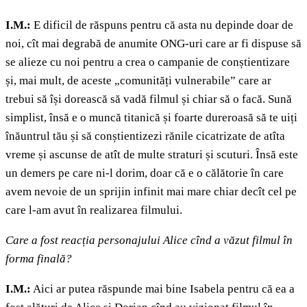
I.M.:
E dificil de răspuns pentru că asta nu depinde doar de
noi, cît mai degrabă de anumite ONG-uri care ar fi dispuse să
se alieze cu noi pentru a crea o campanie de conștientizare
și, mai mult, de aceste „comunități vulnerabile” care ar
trebui să își dorească să vadă filmul și chiar să o facă. Sună
simplist, însă e o muncă titanică și foarte dureroasă să te uiți
înăuntrul tău și să conștientizezi rănile cicatrizate de atîta
vreme și ascunse de atît de multe straturi și scuturi. Însă este
un demers pe care ni-l dorim, doar că e o călătorie în care
avem nevoie de un sprijin infinit mai mare chiar decît cel pe
care l-am avut în realizarea filmului.
Care a fost reacția personajului Alice cînd a văzut filmul în
forma finală?
I.M.:
Aici ar putea răspunde mai bine Isabela pentru că ea a