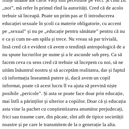
ființe umane ale căror vieți sînt pecetluite pe veci. Și cînd zic
„noi”, mă refer în primul rînd la autorități. Cred că de acolo
trebuie să înceapă. Poate un prim pas ar fi introducerea
educației sexuale în școli ca materie obligatorie, cu accent
pe „sexual” și nu pe „educație pentru sănătate” pentru că nu
e ca și cum ne-am spăla și trece. Nu vreau să par trivială,
însă cred că e evident că avem o tendință antropologică de a
nu spune lucrurilor pe nume și a le ascunde sub preș. Ca să
facem ceva cu sens cred că trebuie să începem cu noi, să ne
uităm înăuntrul nostru și să acceptăm realitatea, dar și faptul
că informația înseamnă putere și, dacă avem un copil
informat, poate că acest lucru îl va ajuta să prevină niște
posibile „pericole”. Și asta se poate face doar prin educație,
mai întîi a părinților și ulterior a copiilor. Doar că și educația
asta vine la pachet cu conștientizarea anumitor prejudecați,
frici sau traume care, din păcate, sînt atît de tipice societății
noastre și pe care le transmitem de la o generație la alta.