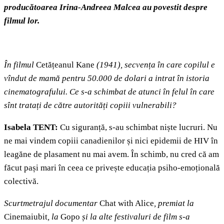
producătoarea Irina-Andreea Malcea
au povestit despre
filmul lor.
În filmul
Cetățeanul Kane
(1941), secvența în care copilul e
vîndut de mamă pentru 50.000 de dolari a intrat în istoria
cinematografului. Ce s-a schimbat de atunci în felul în care
sînt tratați de către autorități copiii vulnerabili?
Isabela TENT:
Cu siguranță, s-au schimbat niște lucruri. Nu
ne mai vindem copiii canadienilor și nici epidemii de HIV în
leagăne de plasament nu mai avem. În schimb, nu cred că am
făcut pași mari în ceea ce privește educația psiho-emoțională
colectivă.
Scurtmetrajul documentar
Chat with Alice
, premiat la
Cinemaiubit
, la
Gopo
și la alte festivaluri de film s-a