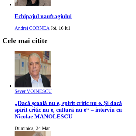
Echipajul naufragiului
Andrei CORNEA
Joi, 16 Iul
Cele mai citite
Sever VOINESCU
„Dacă școală nu e, spirit critic nu e. Și dacă
spirit critic nu e, cultură nu e“ – interviu cu
Nicolae MANOLESCU
Duminica, 24 Mar