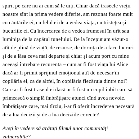
spirit pe care nu ai cum să le uiți. Chiar dacă traseele vieții
noastre sînt la prima vedere diferite, am rezonat foarte mult
cu căutările ei, cu felul ei de a vedea viața, cu tristețea și
bucuriile ei. Cu încercarea de a vedea frumosul în urît sau
luminița de la capătul tunelului. De la început am văzut-o
atît de plină de viață, de resurse, de dorința de a face lucruri
și de a lăsa ceva mai departe și chiar și acum port cu mine
aceeași întrebare recurentă – cum ar fi fost viața lui Alice
dacă ar fi primit sprijinul emoțional atît de necesar în
copilăria ei, ca de altfel, în copilăria fiecăruia dintre noi?
Care ar fi fost traseul ei dacă ar fi fost un copil iubit care să
primească o simplă îmbrățișare atunci cînd avea nevoie,
îmbrățișare care, mai tîrziu, i-ar fi oferit încrederea necesară
de a lua decizii și de a lua deciziile corecte?
Aveți în vedere să arătați filmul unor comunități
vulnerabile?