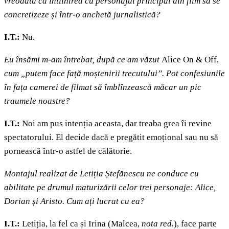
vreodată ca întîlnirea cu personajul principal din film să se
concretizeze și într-o anchetă jurnalistică
?
I.T.:
Nu.
Eu însămi m-am întrebat, după ce am văzut
Alice On & Off,
cum „putem face față moștenirii trecutului”. Pot confesiunile
în fața camerei de filmat să îmblînzească măcar un pic
traumele noastre?
I.T.:
Noi am pus intenția aceasta, dar treaba grea îi revine
spectatorului. El decide dacă e pregătit emoțional sau nu să
pornească într-o astfel de călătorie.
Montajul realizat de Letiția Ștefănescu ne conduce cu
abilitate pe drumul maturizării celor trei personaje: Alice,
Dorian și Aristo. Cum ați lucrat cu ea
?
I.T.:
Letiția, la fel ca și Irina (Malcea,
nota red.
), face parte