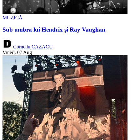
MUZICĂ
Sub umbra lui Hendrix şi Ray Vaughan
Corneliu CAZACU
Vineri, 07 Aug