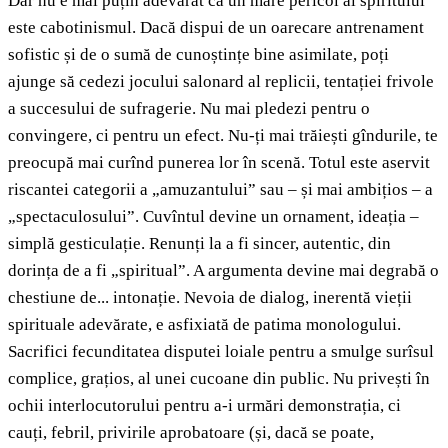
Dar nu e mai puțin adevărat că un mare pericol al spiritului
este cabotinismul. Dacă dispui de un oarecare antrenament
sofistic și de o sumă de cunoștințe bine asimilate, poți
ajunge să cedezi jocului salonard al replicii, tentației frivole
a succesului de sufragerie. Nu mai pledezi pentru o
convingere, ci pentru un efect. Nu-ți mai trăiești gîndurile, te
preocupă mai curînd punerea lor în scenă. Totul este aservit
riscantei categorii a „amuzantului” sau – și mai ambițios – a
„spectaculosului”. Cuvîntul devine un ornament, ideația –
simplă gesticulație. Renunți la a fi sincer, autentic, din
dorința de a fi „spiritual”. A argumenta devine mai degrabă o
chestiune de... intonație. Nevoia de dialog, inerentă vieții
spirituale adevărate, e asfixiată de patima monologului.
Sacrifici fecunditatea disputei loiale pentru a smulge surîsul
complice, grațios, al unei cucoane din public. Nu privești în
ochii interlocutorului pentru a-i urmări demonstrația, ci
cauți, febril, privirile aprobatoare (și, dacă se poate,