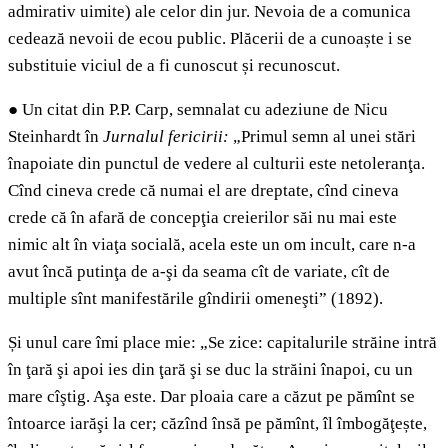
admirativ uimite) ale celor din jur. Nevoia de a comunica
cedează nevoii de ecou public. Plăcerii de a cunoaște i se
substituie viciul de a fi cunoscut și recunoscut.
●
Un citat din P.P. Carp, semnalat cu adeziune de Nicu
Steinhardt în
Jurnalul fericirii:
„Primul semn al unei stări
înapoiate din punctul de vedere al culturii este netoleranţa.
Cînd cineva crede că numai el are dreptate, cînd cineva
crede că în afară de concepţia creierilor săi nu mai este
nimic alt în viaţa socială, acela este un om incult, care n-a
avut încă putinţa de a-şi da seama cît de variate, cît de
multiple sînt manifestările gîndirii omeneşti” (1892).
Și unul care îmi place mie: „Se zice: capitalurile străine intră
în ţară şi apoi ies din ţară şi se duc la străini înapoi, cu un
mare cîştig. Aşa este. Dar ploaia care a căzut pe pămînt se
întoarce iarăşi la cer; căzînd însă pe pămînt, îl îmbogăţește,