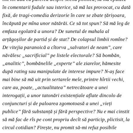
în comentarii fudule sau isterice, să mă las provocat, cu dată
fixă, de tragi-comedia derizorie în care se zbate țărișoara,
încăpută pe mîna unor nătărăi. Ce să tot spun? Să mă leg de
emfaza egolatră a unora? De sunetul de mahala al
arțăgoșilor de partid și de stat? De colapsul limbii romîne?
De vitejia paranoică a cîtorva „salvatori de neam”, care
năvălesc „sacrificial” pe listele electorale? Să bombăn,
„analitic”, bombănelile „experte” ale ziarelor, hămesite
după rating sau manipulate de interese impure? N-aș face
mai bine să mă uit prin sertarele mele, printre hîrtii vechi,
care au, poate, „actualitatea” netrecătoare a unei
interogații, a unor tatonări existențiale aflate dincolo de
conjuncturi și de paloarea zgomotoasă a unei „vieți
publice” fără substanță și fără perspective? Nu e mai cinstit
să mă fac de rîs pe cont propriu decît să particip, plictisit, la
circul cotidian? Firește, nu promit să-mi refuz posibile