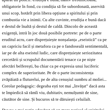
obligatorie în fond, cu condiția să fie subordonată, aservită
unui scop, hotărît prin libera opțiune a spiritului și prin
combustia vie a inimii. Cu alte cuvinte, erudiția e bună dacă
e destul de înaltă și destul de caldă. Dincolo de această
exigență, intră în joc două posibile portrete: pe de o parte
eruditul acru, care disprețuiește nonșalanța „eseistică” ca pe
un capriciu facil și metafora ca pe o fandoseală sentimentală,
iar pe de alta eseistul ludic, care disprețuiește seriozitatea
cercetării și scrupulul documentării tenace ca pe niște
afectări belferești, ba chiar ca pe expresia unui luciferic
complex de superioritate. Pe de o parte inconsistența
zvăpăiată a fluturelui, pe de alta cenușiul sumbru al moliei...
Corolar pedagogic: degeaba ești tot mai „învățat” dacă asta
te împiedică să rămîi viu, dubitativ, nemulțumit de sine,
căutător de sine. Și bucuros să te dăruiești celuilalt.