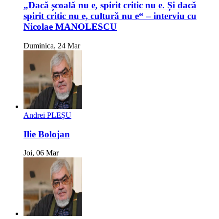
„Dacă școală nu e, spirit critic nu e. Și dacă
spirit critic nu e, cultură nu e“ – interviu cu
Nicolae MANOLESCU
Duminica, 24 Mar
Andrei PLEȘU
Ilie Bolojan
Joi, 06 Mar