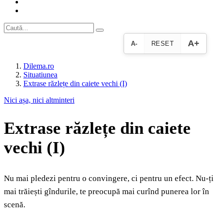
A+
A-
RESET
Dilema.ro
Situatiunea
Extrase răzlețe din caiete vechi (I)
Nici așa, nici altminteri
Extrase răzlețe din caiete
vechi (I)
Nu mai pledezi pentru o convingere, ci pentru un efect. Nu-ți
mai trăiești gîndurile, te preocupă mai curînd punerea lor în
scenă.