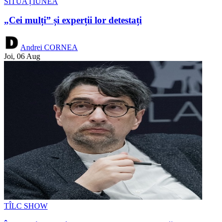
SITUAȚIUNEA
„Cei mulți” și experții lor detestați
Andrei CORNEA
Joi, 06 Aug
TÎLC SHOW