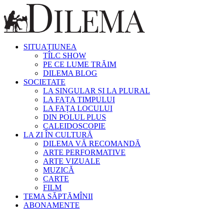
SITUAȚIUNEA
TÎLC SHOW
PE CE LUME TRĂIM
DILEMA BLOG
SOCIETATE
LA SINGULAR ȘI LA PLURAL
LA FAȚA TIMPULUI
LA FAȚA LOCULUI
DIN POLUL PLUS
CALEIDOSCOPIE
LA ZI ÎN CULTURĂ
DILEMA VĂ RECOMANDĂ
ARTE PERFORMATIVE
ARTE VIZUALE
MUZICĂ
CARTE
FILM
TEMA SĂPTĂMÎNII
ABONAMENTE