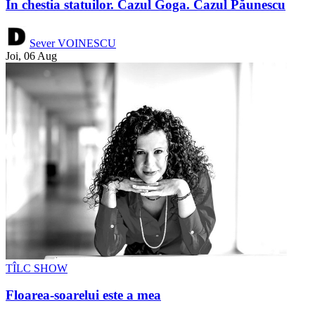
În chestia statuilor. Cazul Goga. Cazul Păunescu
Sever VOINESCU
Joi, 06 Aug
TÎLC SHOW
Floarea-soarelui este a mea