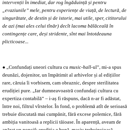
intervenții în imediat, dar rog îngăduință și pentru
„evaziunile” mele, pentru experiențe de viață, de lectură, de
singurătate, de destin și de istorie, mai utile, sper, cititorului
de azi (mai ales celui tînăr) decît lacoma bălăceală în
contingențe care, deși stridente, sînt mai întotdeauna
plicticoase...
●
„Confundați uneori cultura cu
music-hall
-ul”, mi-a spus
deunăzi, dojenitor, un împătimit al arhivelor și al edițiilor
rare, căruia îi vorbisem, cam obraznic, despre sterilitatea
erudiției pure. „Iar dumneavoastră confundați cultura cu
expertiza contabilă” – i-aș fi răspuns, dacă n-ar fi adăstat,
între noi, filtrul vîrstelor. În fond, o problemă atît de serioasă
trebuie discutată mai cumpănit, fără excese polemice, fără
ambiția vanitoasă a replicii tăioase. În aparență, aveam de
apărat un poncif: erudiția e bună, masiv trebuincioasă,