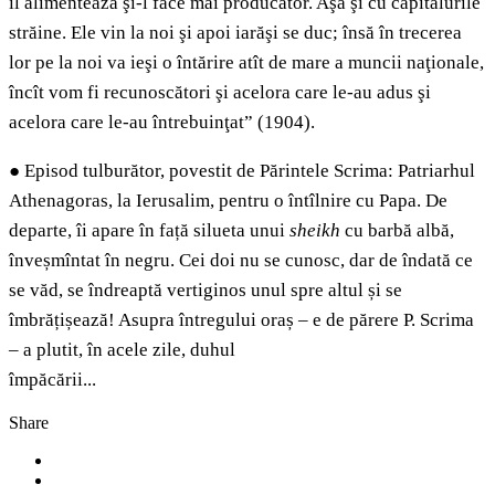
îl alimentează şi-l face mai producător. Aşa şi cu capitalurile
străine. Ele vin la noi şi apoi iarăşi se duc; însă în trecerea
lor pe la noi va ieşi o întărire atît de mare a muncii naţionale,
încît vom fi recunoscători şi acelora care le-au adus şi
acelora care le-au întrebuinţat” (1904).
●
Episod tulburător, povestit de Părintele Scrima: Patriarhul
Athenagoras, la Ierusalim, pentru o întîlnire cu Papa. De
departe, îi apare în față silueta unui
sheikh
cu barbă albă,
înveșmîntat în negru. Cei doi nu se cunosc, dar de îndată ce
se văd, se îndreaptă vertiginos unul spre altul și se
îmbrățișează! Asupra întregului oraș – e de părere P. Scrima
– a plutit, în acele zile, duhul
împăcării.
Share