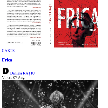
CARTE
Frica
Daniela RAȚIU
Vineri, 07 Aug