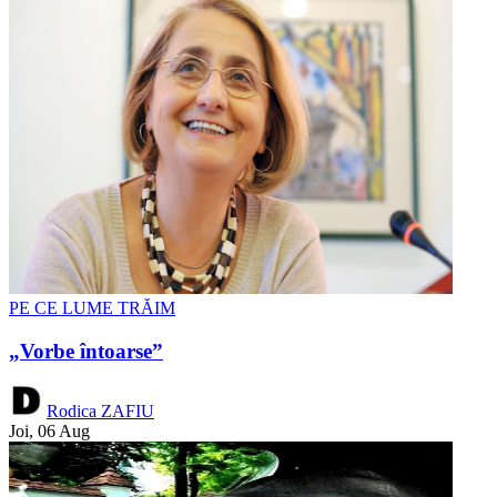
PE CE LUME TRĂIM
„Vorbe întoarse”
Rodica ZAFIU
Joi, 06 Aug