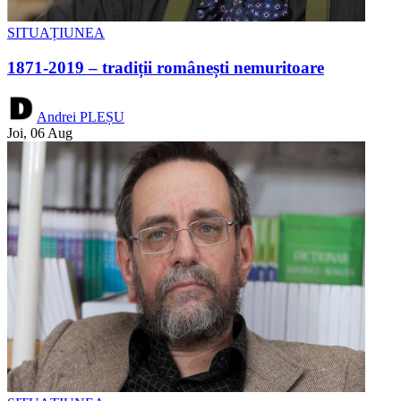
SITUAȚIUNEA
1871-2019 – tradiții românești nemuritoare
Andrei PLEȘU
Joi, 06 Aug