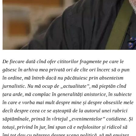
De fiecare dată cînd ofer cititorilor fragmente pe care le
găsesc în arhiva mea privată ori de cîte ori încerc să o pun
în ordine, mă întreb dacă nu păcătuiesc prin absenteism
jurnalistic. Nu mă ocup de „actualitate”, mă pieptăn cînd
țara arde, mă complac în generalități anistorice, în subiecte
în care e vorba mai mult despre mine și despre obsesiile mele
decît despre ceea ce se așteaptă de la autorul unei rubrici
săptămînale, prinsă în vîrtejul „evenimentelor” cotidiene. Și
totuși, privind în jur, îmi spun că e nefolositor și ridicol să
îmi tot dau cu părerea despre scena politică, să mă epuizez