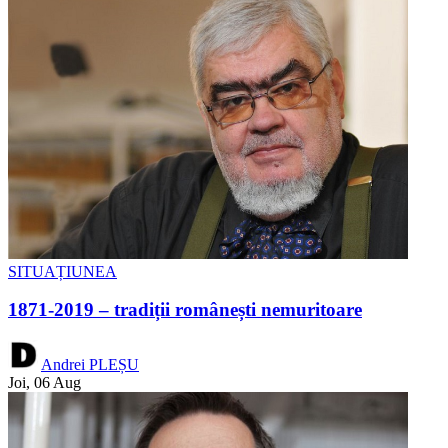
SITUAȚIUNEA
1871-2019 – tradiții românești nemuritoare
Andrei PLEȘU
Joi, 06 Aug