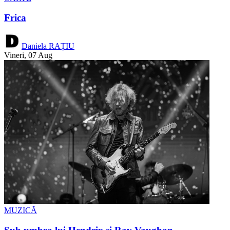
Frica
Daniela RAȚIU
Vineri, 07 Aug
MUZICĂ