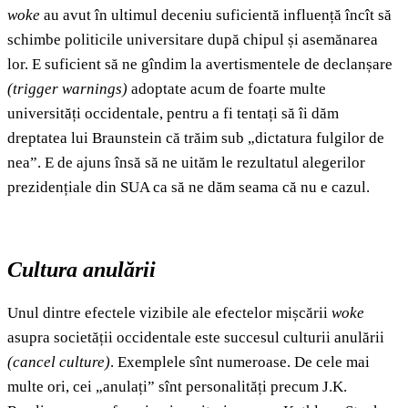
woke
au avut în ultimul deceniu suficientă influență încît să
schimbe politicile universitare după chipul și asemănarea
lor. E suficient să ne gîndim la avertismentele de declanșare
(
trigger warnings)
adoptate acum de foarte multe
universități occidentale, pentru a fi tentați să îi dăm
dreptatea lui Braunstein că trăim sub „dictatura fulgilor de
nea”. E de ajuns însă să ne uităm le rezultatul alegerilor
prezidențiale din SUA ca să ne dăm seama că nu e cazul.
Cultura anulării
Unul dintre efectele vizibile ale efectelor mișcării
woke
asupra societății occidentale este succesul culturii anulării
(
cancel culture)
. Exemplele sînt numeroase. De cele mai
multe ori, cei „anulați” sînt personalități precum J.K.