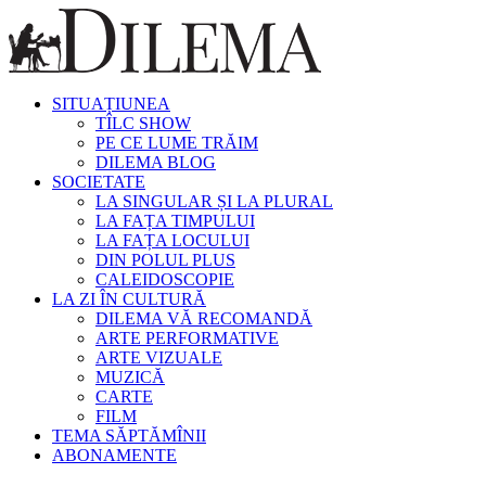
SITUAȚIUNEA
TÎLC SHOW
PE CE LUME TRĂIM
DILEMA BLOG
SOCIETATE
LA SINGULAR ȘI LA PLURAL
LA FAȚA TIMPULUI
LA FAȚA LOCULUI
DIN POLUL PLUS
CALEIDOSCOPIE
LA ZI ÎN CULTURĂ
DILEMA VĂ RECOMANDĂ
ARTE PERFORMATIVE
ARTE VIZUALE
MUZICĂ
CARTE
FILM
TEMA SĂPTĂMÎNII
ABONAMENTE