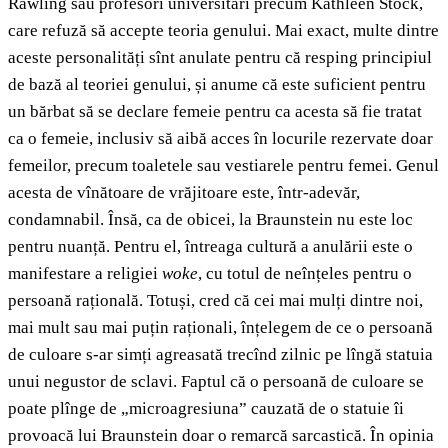
Rawling sau profesori universitari precum Kathleen Stock,
care refuză să accepte teoria genului. Mai exact, multe dintre
aceste personalități sînt anulate pentru că resping principiul
de bază al teoriei genului, și anume că este suficient pentru
un bărbat să se declare femeie pentru ca acesta să fie tratat
ca o femeie, inclusiv să aibă acces în locurile rezervate doar
femeilor, precum toaletele sau vestiarele pentru femei. Genul
acesta de vînătoare de vrăjitoare este, într-adevăr,
condamnabil. Însă, ca de obicei, la Braunstein nu este loc
pentru nuanță. Pentru el, întreaga cultură a anulării este o
manifestare a religiei
woke
, cu totul de neînțeles pentru o
persoană rațională. Totuși, cred că cei mai mulți dintre noi,
mai mult sau mai puțin raționali, înțelegem de ce o persoană
de culoare s-ar simți agreasată trecînd zilnic pe lîngă statuia
unui negustor de sclavi. Faptul că o persoană de culoare se
poate plînge de „microagresiuna” cauzată de o statuie îi
provoacă lui Braunstein doar o remarcă sarcastică. În opinia