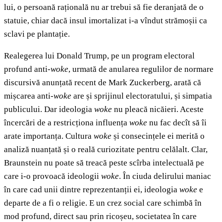
lui, o persoană rațională nu ar trebui să fie deranjată de o
statuie, chiar dacă insul imortalizat i-a vîndut strămoșii ca
sclavi pe plantație.
Realegerea lui Donald Trump, pe un program electoral
profund anti-
woke
, urmată de anularea regulilor de normare
discursivă anunțată recent de Mark Zuckerberg, arată că
mișcarea anti-
woke
are și sprijinul electoratului, și simpatia
publicului. Dar ideologia
woke
nu pleacă nicăieri. Aceste
încercări de a restricționa influența
woke
nu fac decît să îi
arate importanța. Cultura
woke
și consecințele ei merită o
analiză nuanțată și o reală curiozitate pentru celălalt. Clar,
Braunstein nu poate să treacă peste scîrba intelectuală pe
care i-o provoacă ideologii
woke
. În ciuda delirului maniac
în care cad unii dintre reprezentanții ei, ideologia
woke
e
departe de a fi o religie. E un crez social care schimbă în
mod profund, direct sau prin ricoșeu, societatea în care