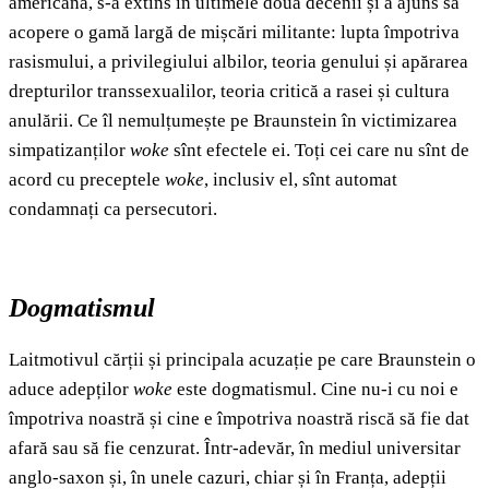
americană, s-a extins în ultimele două decenii și a ajuns să
acopere o gamă largă de mișcări militante: lupta împotriva
rasismului, a privilegiului albilor, teoria genului și apărarea
drepturilor transsexualilor, teoria critică a rasei și cultura
anulării. Ce îl nemulțumește pe Braunstein în victimizarea
simpatizanților
woke
sînt efectele ei. Toți cei care nu sînt de
acord cu preceptele
woke
, inclusiv el, sînt automat
condamnați ca persecutori.
Dogmatismul
Laitmotivul cărții și principala acuzație pe care Braunstein o
aduce adepților
woke
este dogmatismul. Cine nu-i cu noi e
împotriva noastră și cine e împotriva noastră riscă să fie dat
afară sau să fie cenzurat. Într-adevăr, în mediul universitar
anglo-saxon și, în unele cazuri, chiar și în Franța, adepții