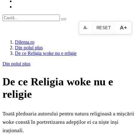
A+
A-
RESET
Dilema.ro
Din polul plus
De ce Religia woke nu e religie
Din polul plus
De ce Religia woke nu e
religie
Toată pledoaria autorului pentru natura religioasă a mișcării
woke constă în portretizarea adepților ei ca niște inși
iraționali.