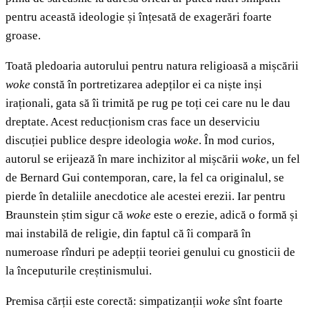
pentru această ideologie și înțesată de exagerări foarte
groase.
Toată pledoaria autorului pentru natura religioasă a mișcării
woke
constă în portretizarea adepților ei ca niște inși
iraționali, gata să îi trimită pe rug pe toți cei care nu le dau
dreptate. Acest reducționism cras face un deserviciu
discuției publice despre ideologia
woke
. În mod curios,
autorul se erijează în mare inchizitor al mișcării
woke
, un fel
de Bernard Gui contemporan, care, la fel ca originalul, se
pierde în detaliile anecdotice ale acestei erezii. Iar pentru
Braunstein știm sigur că
woke
este o erezie, adică o formă și
mai instabilă de religie, din faptul că îi compară în
numeroase rînduri pe adepții teoriei genului cu gnosticii de
la începuturile creștinismului.
Premisa cărții este corectă: simpatizanții
woke
sînt foarte