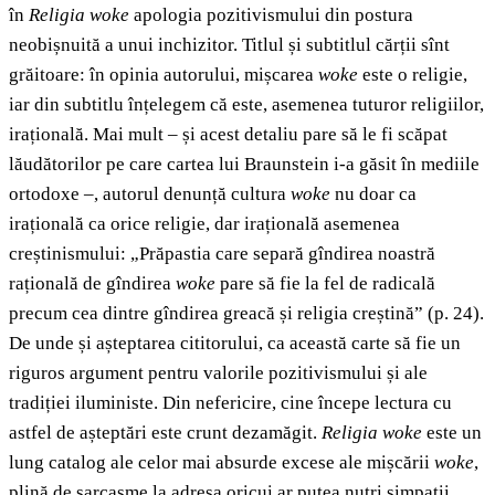
în
Religia woke
apologia pozitivismului din postura
neobișnuită a unui inchizitor. Titlul și subtitlul cărții sînt
grăitoare: în opinia autorului, mișcarea
woke
este o religie,
iar din subtitlu înțelegem că este, asemenea tuturor religiilor,
irațională. Mai mult – și acest detaliu pare să le fi scăpat
lăudătorilor pe care cartea lui Braunstein i-a găsit în mediile
ortodoxe –, autorul denunță cultura
woke
nu doar ca
irațională ca orice religie, dar irațională asemenea
creștinismului: „Prăpastia care separă gîndirea noastră
rațională de gîndirea
woke
pare să fie la fel de radicală
precum cea dintre gîndirea greacă și religia creștină” (p. 24).
De unde și așteptarea cititorului, ca această carte să fie un
riguros argument pentru valorile pozitivismului și ale
tradiției iluministe. Din nefericire, cine începe lectura cu
astfel de așteptări este crunt dezamăgit.
Religia woke
este un
lung catalog ale celor mai absurde excese ale mișcării
woke
,
plină de sarcasme la adresa oricui ar putea nutri simpatii