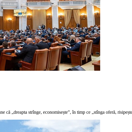
ne că „dreapta strînge, economisește”, în timp ce „stînga oferă, risipeșt