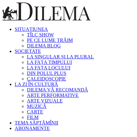
SITUAȚIUNEA
TÎLC SHOW
PE CE LUME TRĂIM
DILEMA BLOG
SOCIETATE
LA SINGULAR ȘI LA PLURAL
LA FAȚA TIMPULUI
LA FAȚA LOCULUI
DIN POLUL PLUS
CALEIDOSCOPIE
LA ZI ÎN CULTURĂ
DILEMA VĂ RECOMANDĂ
ARTE PERFORMATIVE
ARTE VIZUALE
MUZICĂ
CARTE
FILM
TEMA SĂPTĂMÎNII
ABONAMENTE