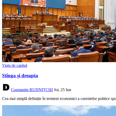
Viața de capital
Stînga și dreapta
Constantin RUDNIȚCHI
Joi, 25 Iun
Cea mai simplă definiție în termeni economici a curentelor politice spu