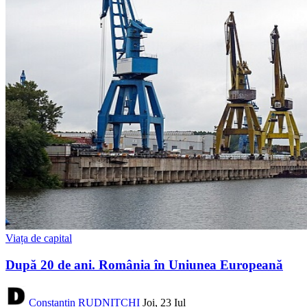
Viața de capital
După 20 de ani. România în Uniunea Europeană
Constantin RUDNIȚCHI
Joi, 23 Iul