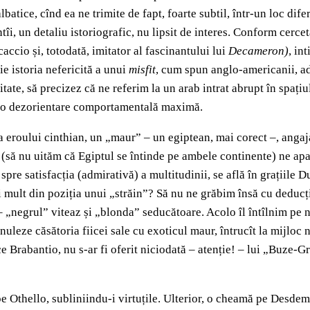
batice, cînd ea ne trimite de fapt, foarte subtil, într-un loc dif
tîi, un detaliu istoriografic, nu lipsit de interes. Conform cercet
accio și, totodată, imitator al fascinantului lui
Decameron)
, in
e istoria nefericită a unui
misfit
, cum spun anglo-americanii, ad
titate, să precizez că ne referim la un arab intrat abrupt în spați
ntr-o dezorientare comportamentală maximă.
 eroului cinthian, un „maur” – un egiptean, mai corect –, angaj
(să nu uităm că Egiptul se întinde pe ambele continente) ne apar
 spre satisfacția (admirativă) a multitudinii, se află în grațiile D
ult din poziția unui „străin”? Să nu ne grăbim însă cu deducțiil
 – „negrul” viteaz și „blonda” seducătoare. Acolo îl întîlnim pe
nuleze căsătoria fiicei sale cu exoticul maur, întrucît la mijloc nu
 Brabantio, nu s-ar fi oferit niciodată – atenție! – lui „Buze-Gr
ă pe Othello, subliniindu-i virtuțile. Ulterior, o cheamă pe Desde