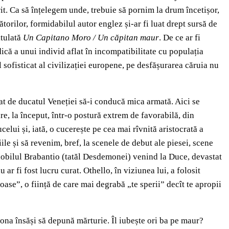
erit. Ca să înțelegem unde, trebuie să pornim la drum încetișor,
ătorilor, formidabilul autor englez și-ar fi luat drept sursă de
titulată
Un Capitano Moro / Un căpitan maur
. De ce ar fi
ică a unui individ aflat în incompatibilitate cu populația
ul sofisticat al civilizației europene, pe desfășurarea căruia nu
at de ducatul Veneției să-i conducă mica armată. Aici se
e, la început, într-o postură extrem de favorabilă, din
ucelui și, iată, o cucerește pe cea mai rîvnită aristocrată a
e și să revenim, bref, la scenele de debut ale piesei, scene
 nobilul Brabantio (tatăl Desdemonei) venind la Duce, devastat
 ar fi fost lucru curat. Othello, în viziunea lui, a folosit
oase”, o ființă de care mai degrabă „te sperii” decît te apropii
mona însăși să depună mărturie. Îl iubește ori ba pe maur?