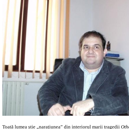
Toată lumea știe „narațiunea” din interiorul marii tragedii
Oth