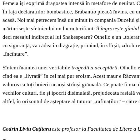
Femeia își exprimă dragostea intensă în metafore de neuitat. Ce m
În fața declarațiilor bombastice, Brabantio pleacă învins, cu 
acasă. Noi mai petrecem însă un minut în compania Ducelui și 
mărturisește sfetnicului un lucru terifiant:
îl îngrozește gîndul
deci mesajul indirect al lui Shakespeare? Othello e un „tolerat
cu siguranță, va cădea în dizgrație, primind, în sfîrșit, zdrobi
„încîntare”.
Sîntem înaintea unei veritabile
tragedii a acceptării
. Othello 
cînd ea e „livrată” în cel mai pur eroism. Acest maur e Răzvanu
valoros ca toți boierii neaoși strînși grămadă. Ce poate fi mai 
vechilor culturi, fie și ipocrit disimulată, prejudecata rasială
altfel, în orizontul de așteptare al tuturor „rafinaților” – cătr
Codrin Liviu Cuțitaru
este profesor la Facultatea de Litere a 