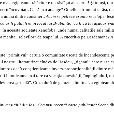
ai, egipteanul rătăcitor e un răsfățat al soartei! Și totuși, din 
umerii încovoiați. Ce să mai adauge? Othello a triumfat iarăși, 
a unuia dintre consilieri.
Acum se petrece crunta revelație.
Ieși
 că ar fi putut fi el în locul lui Brabantio, că fiica lui așadar 
” în această societate xenofobă, unde numai calitățile sale milit
rea menită „sclavilor” de teapa lui. A cucerit-o pe Desdemona? As
este „primitivul” căruia o comunitate uscată de incandescența pro
l nostru, literaturizat cîndva de Hasdeu, „țiganul” care nu se c
dureros decît conștientizarea invers-proporționalității dintre măre
 va fi întotdeauna mai tare ca vocația onestității, împingîndu-l, u
e devierea „tribală”. Criza dură de gelozie, din final, a egiptean
Universității din Iași. Cea mai recentă carte publicată:
Scene di