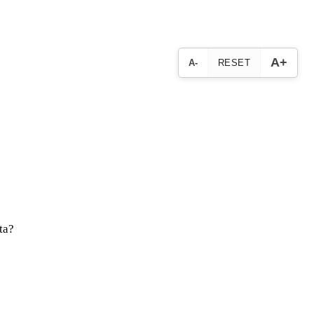
A+
A-
RESET
ta?