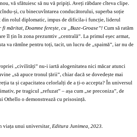
nou, vă sfătuiesc să nu vă pripiți. Aveți răbdare cîteva clipe.
ducîndu-și, cu binecuvîntarea conducătorului, superba soție
t din rolul diplomatic, impus de dificila-i funcție, liderul
s-ar fi măritat, Doamne ferește, cu „Buze-Groase”!
Cum să ratăm
are îl țin în zona prezumtiv „centrală”. La primul eșec armat,
ta va rămîne pentru toți, tacit, un lucru de „spaimă”, iar nu de
priei „civilități” nu-i iartă alogenitatea nici măcar atunci
uvine „să apuce tronul țării”, chiar dacă se dovedește mai
ția ta și capacitatea celorlalți de a ți-o accepta? În universul
ltimativ, pe tragicul „refuzat” – așa cum „se preconiza”, de
ului Othello o demonstrează cu prisosință.
n viața unui universitar
, Editura Junimea, 2023.