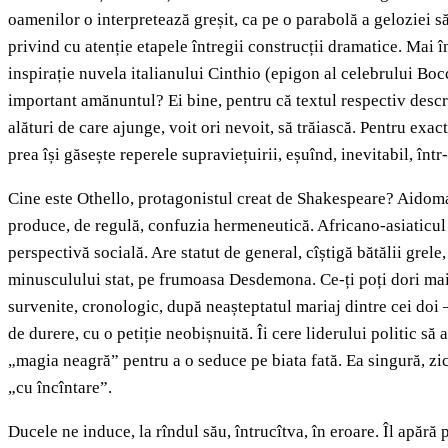
oamenilor o interpretează greșit, ca pe o parabolă a geloziei săl
privind cu atenție etapele întregii construcții dramatice. Mai în
inspirație nuvela italianului Cinthio (epigon al celebrului Bocc
important amănuntul? Ei bine, pentru că textul respectiv descri
alături de care ajunge, voit ori nevoit, să trăiască. Pentru exac
prea își găsește reperele supraviețuirii, eșuînd, inevitabil, î
Cine este Othello, protagonistul creat de Shakespeare? Aidoma
produce, de regulă, confuzia hermeneutică. Africano-asiaticul 
perspectivă socială. Are statut de general, cîștigă bătălii grele,
minusculului stat, pe frumoasa Desdemona. Ce-ți poți dori mai m
survenite, cronologic, după neașteptatul mariaj dintre cei doi
de durere, cu o petiție neobișnuită. Îi cere liderului politic să a
„magia neagră” pentru a o seduce pe biata fată. Ea singură, zice
„cu încîntare”.
Ducele ne induce, la rîndul său, întrucîtva, în eroare. Îl apăr