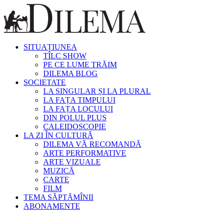
SITUAȚIUNEA
TÎLC SHOW
PE CE LUME TRĂIM
DILEMA BLOG
SOCIETATE
LA SINGULAR ȘI LA PLURAL
LA FAȚA TIMPULUI
LA FAȚA LOCULUI
DIN POLUL PLUS
CALEIDOSCOPIE
LA ZI ÎN CULTURĂ
DILEMA VĂ RECOMANDĂ
ARTE PERFORMATIVE
ARTE VIZUALE
MUZICĂ
CARTE
FILM
TEMA SĂPTĂMÎNII
ABONAMENTE