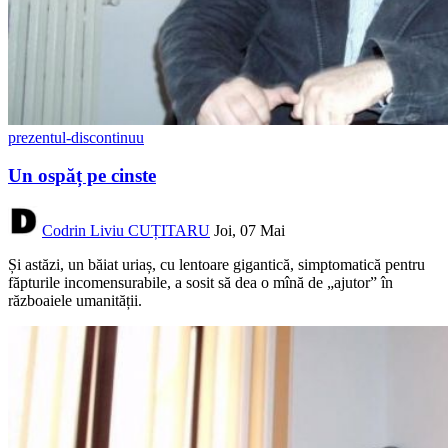
prezentul-discontinuu
Un ospăț pe cinste
Codrin Liviu CUȚITARU
Joi, 07 Mai
Și astăzi, un băiat uriaș, cu lentoare gigantică, simptomatică pentru
făpturile incomensurabile, a sosit să dea o mînă de „ajutor” în
războaiele umanității.