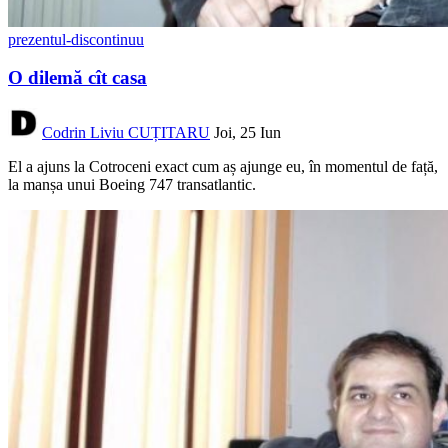
prezentul-discontinuu
O dilemă cît casa
Codrin Liviu CUȚITARU
Joi, 25 Iun
El a ajuns la Cotroceni exact cum aș ajunge eu, în momentul de față,
la manșa unui Boeing 747 transatlantic.