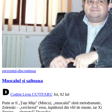
prezentul-discontinuu
Muscalul și salteaua
Codrin Liviu CUȚITARU
Joi, 02 Iul
Putin ar fi „Țața Mița” (Mincu), „muscalul” rănit melodramatic,
Zelenski – „cerchezul” erou, luptătorul din vîrf de munte, iar Xi
Jinping – „glumețul” Dragulici.