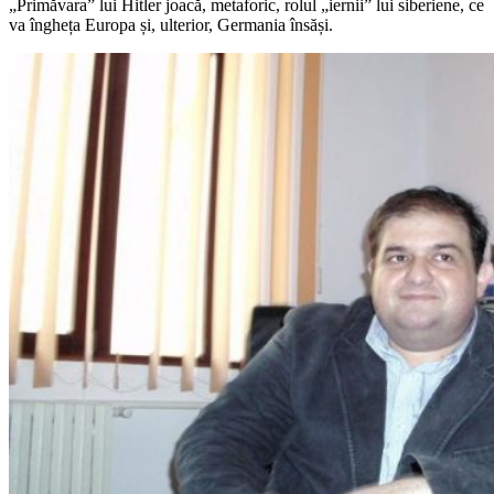
„Primăvara” lui Hitler joacă, metaforic, rolul „iernii” lui siberiene, ce
va îngheța Europa și, ulterior, Germania însăși.