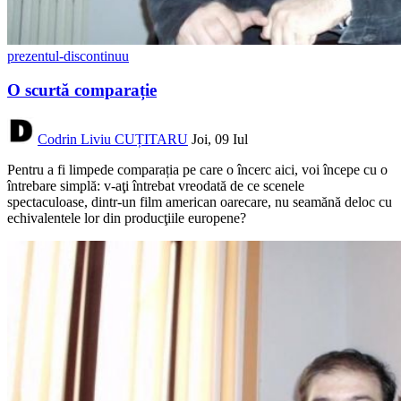
prezentul-discontinuu
O scurtă comparație
Codrin Liviu CUȚITARU
Joi, 09 Iul
Pentru a fi limpede comparația pe care o încerc aici, voi începe cu o
întrebare simplă: v-aţi întrebat vreodată de ce scenele
spectaculoase, dintr-un film american oarecare, nu seamănă deloc cu
echivalentele lor din producţiile europene?