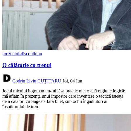
prezentul-discontinuu
O călătorie cu trenul
Codrin Liviu CUȚITARU
Joi, 04 Iun
Jocul micului hoţoman nu-mi lăsa practic nici o altă opţiune logică:
mă aflam în prezenţa unui impostor care inventase o tactică isteaţă
de a călători cu Săgeata fără bilet, sub ochii îngăduitori ai
însoţitorului de tren.