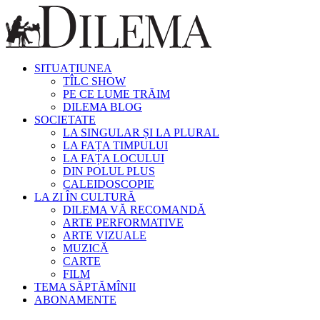
SITUAȚIUNEA
TÎLC SHOW
PE CE LUME TRĂIM
DILEMA BLOG
SOCIETATE
LA SINGULAR ȘI LA PLURAL
LA FAȚA TIMPULUI
LA FAȚA LOCULUI
DIN POLUL PLUS
CALEIDOSCOPIE
LA ZI ÎN CULTURĂ
DILEMA VĂ RECOMANDĂ
ARTE PERFORMATIVE
ARTE VIZUALE
MUZICĂ
CARTE
FILM
TEMA SĂPTĂMÎNII
ABONAMENTE