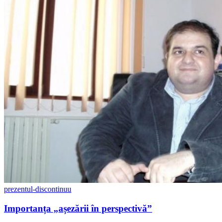
prezentul-discontinuu
Importanța „așezării în perspectivă”