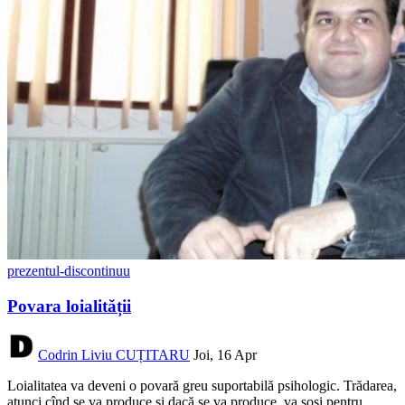
prezentul-discontinuu
Povara loialității
Codrin Liviu CUȚITARU
Joi, 16 Apr
Loialitatea va deveni o povară greu suportabilă psihologic. Trădarea,
atunci cînd se va produce și dacă se va produce, va sosi pentru