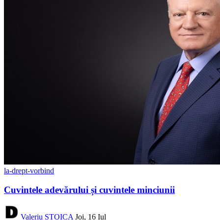
la-drept-vorbind
Cuvintele adevărului și cuvintele minciunii
Valeriu STOICA
Joi, 16 Iul