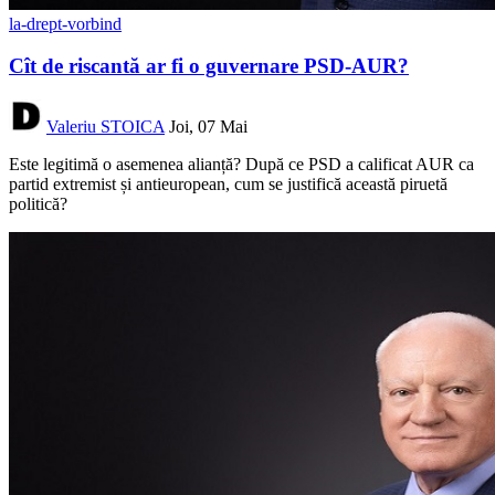
la-drept-vorbind
Cît de riscantă ar fi o guvernare PSD-AUR?
Valeriu STOICA
Joi, 07 Mai
Este legitimă o asemenea alianță? După ce PSD a calificat AUR ca
partid extremist și antieuropean, cum se justifică această piruetă
politică?