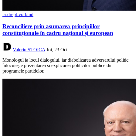
la-drept-vorbind
Reconciliere prin asumarea principiilor
constituționale în cadru național și european
Valeriu STOICA
Joi, 23 Oct
Monologul ia locul dialogului, iar diabolizarea adversarului politic
înlocuiește prezentarea și explicarea politicilor publice din
programele partidelor.