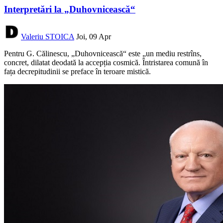
Interpretări la „Duhovnicească“
Valeriu STOICA
Joi, 09 Apr
Pentru G. Călinescu, „Duhovnicească“ este „un mediu restrîns,
concret, dilatat deodată la accepția cosmică. Întristarea comună în
fața decrepitudinii se preface în teroare mistică.