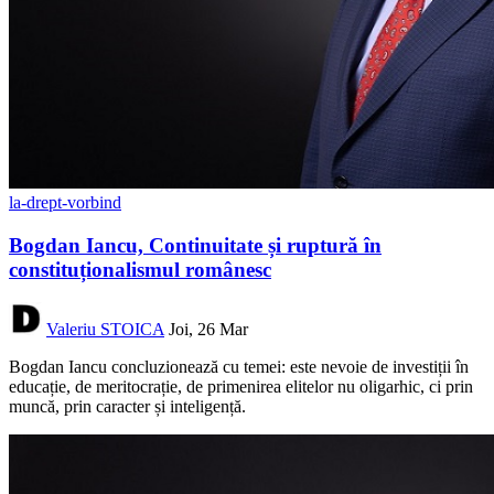
la-drept-vorbind
Bogdan Iancu, Continuitate și ruptură în
constituționalismul românesc
Valeriu STOICA
Joi, 26 Mar
Bogdan Iancu concluzionează cu temei: este nevoie de investiții în
educație, de meritocrație, de primenirea elitelor nu oligarhic, ci prin
muncă, prin caracter și inteligență.