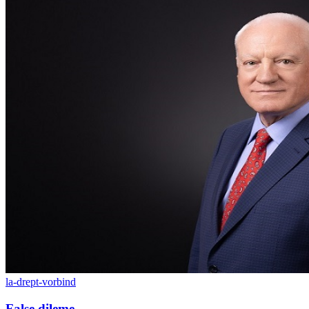
la-drept-vorbind
False dileme