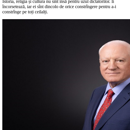
Istoria, religia și cultura nu sînt însă pentru uzul dictatorilor. Îi
încorsetează, iar ei sînt dincolo de orice constrîngere pentru a-i
constrînge pe toți ceilalți.