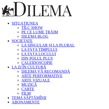
SITUAȚIUNEA
TÎLC SHOW
PE CE LUME TRĂIM
DILEMA BLOG
SOCIETATE
LA SINGULAR ȘI LA PLURAL
LA FAȚA TIMPULUI
LA FAȚA LOCULUI
DIN POLUL PLUS
CALEIDOSCOPIE
LA ZI ÎN CULTURĂ
DILEMA VĂ RECOMANDĂ
ARTE PERFORMATIVE
ARTE VIZUALE
MUZICĂ
CARTE
FILM
TEMA SĂPTĂMÎNII
ABONAMENTE