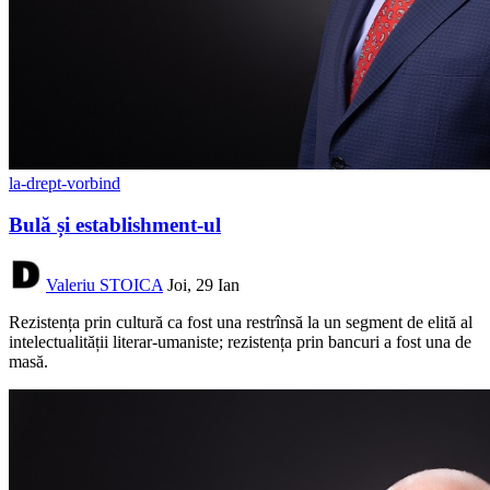
la-drept-vorbind
Bulă și establishment-ul
Valeriu STOICA
Joi, 29 Ian
Rezistența prin cultură ca fost una restrînsă la un segment de elită al
intelectualității literar-umaniste; rezistența prin bancuri a fost una de
masă.