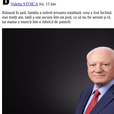
Valeriu STOICA
Joi, 15 Ian
Rămasă în țară, familia a suferit teroarea totalitară: sora a fost închisă
mai mulți ani, tatăl a stat ascuns într-un pod, ca să nu fie arestat și el,
iar mama a muncit într-o fabrică de pantofi.