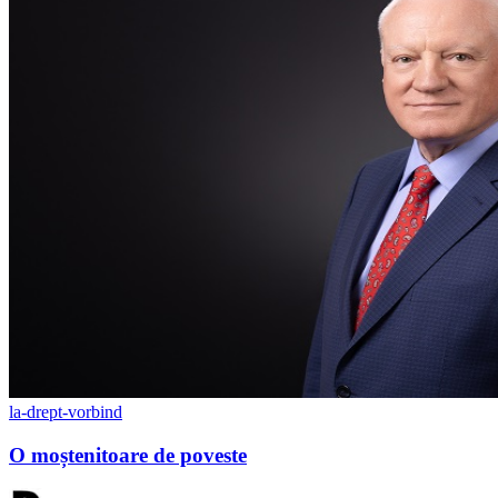
la-drept-vorbind
O moștenitoare de poveste