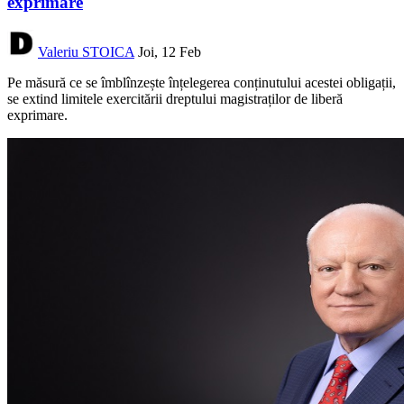
exprimare
Valeriu STOICA
Joi, 12 Feb
Pe măsură ce se îmblînzește înțelegerea conținutului acestei obligații,
se extind limitele exercitării dreptului magistraților de liberă
exprimare.