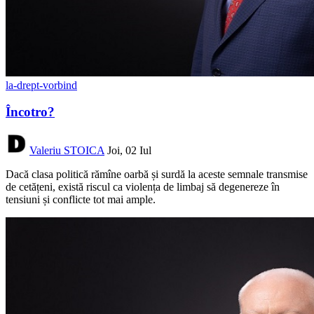
la-drept-vorbind
Încotro?
Valeriu STOICA
Joi, 02 Iul
Dacă clasa politică rămîne oarbă și surdă la aceste semnale transmise
de cetățeni, există riscul ca violența de limbaj să degenereze în
tensiuni și conflicte tot mai ample.