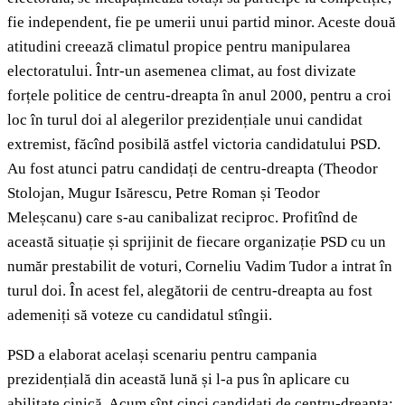
fie independent, fie pe umerii unui partid minor. Aceste două
atitudini creează climatul propice pentru manipularea
electoratului. Într-un asemenea climat, au fost divizate
forțele politice de centru-dreapta în anul 2000, pentru a croi
loc în turul doi al alegerilor prezidențiale unui candidat
extremist, făcînd posibilă astfel victoria candidatului PSD.
Au fost atunci patru candidați de centru-dreapta (Theodor
Stolojan, Mugur Isărescu, Petre Roman și Teodor
Meleșcanu) care s-au canibalizat reciproc. Profitînd de
această situație și sprijinit de fiecare organizație PSD cu un
număr prestabilit de voturi, Corneliu Vadim Tudor a intrat în
turul doi. În acest fel, alegătorii de centru-dreapta au fost
ademeniți să voteze cu candidatul stîngii.
PSD a elaborat același scenariu pentru campania
prezidențială din această lună și l-a pus în aplicare cu
abilitate cinică. Acum sînt cinci candidați de centru-dreapta: