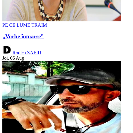
PE CE LUME TRĂIM
„Vorbe întoarse”
Rodica ZAFIU
Joi, 06 Aug