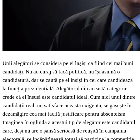
Unii alegători se consideră pe ei înșiși ca fiind cei mai buni
candidați. Nu au curaj să facă politică, nu își asumă o
candidatură, dar se caută pe ei înșiși în cei care candidează
la funcția prezidențială. Alegătorul din această categorie
crede că el însuși este candidatul ideal. Cum nici unul dintre
candidații reali nu satisface această exigență, se găsește în
dezamăgire cea mai facilă justificare pentru absenteism.
Imaginea în oglindă a acestui tip de alegător este candidatul
care, deși nu are o șansă serioasă de reușită în campania
electorală, se încăpățînează totuși să participe la competiție,