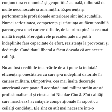
conjunctura economică și geopolitică actuală, tulburată de
multe necunoscute și amenințări. Experiența și
performanțele profesionale anterioare sînt indiscutabile.
Numai seriozitatea, competența și stăruința au făcut posibilă
parcurgerea unei cariere dificile, de la prima pînă la cea mai
înaltă treaptă. Prerogativele prezidențiale nu pot fi
îndeplinite fără capacitate de efort, rezistență la provocări și
dedicație. Candidatul liberal a făcut dovada că are aceste
calități.
Nu au fost credibile încercările de a-i pune la îndoială
eficiența și onestitatea cu care și-a îndeplinit datoriile în
cariera militară. Dimpotrivă, cea mai înaltă decorație
americană care poate fi acordată unui militar străin atestă
profesionalismul și cinstea lui Nicolae Ciucă. Sînt calități
care marchează avantajele competiționale în raport cu
ceilalți candidați. Ele sînt cu atît mai necesare într-o