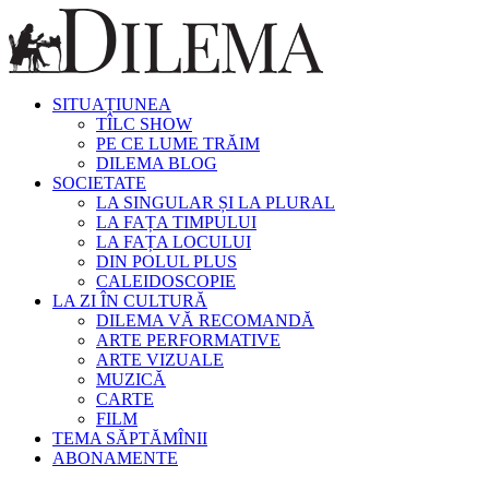
SITUAȚIUNEA
TÎLC SHOW
PE CE LUME TRĂIM
DILEMA BLOG
SOCIETATE
LA SINGULAR ȘI LA PLURAL
LA FAȚA TIMPULUI
LA FAȚA LOCULUI
DIN POLUL PLUS
CALEIDOSCOPIE
LA ZI ÎN CULTURĂ
DILEMA VĂ RECOMANDĂ
ARTE PERFORMATIVE
ARTE VIZUALE
MUZICĂ
CARTE
FILM
TEMA SĂPTĂMÎNII
ABONAMENTE