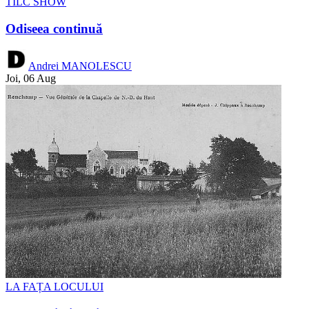
TÎLC SHOW
Odiseea continuă
Andrei MANOLESCU
Joi, 06 Aug
LA FAȚA LOCULUI