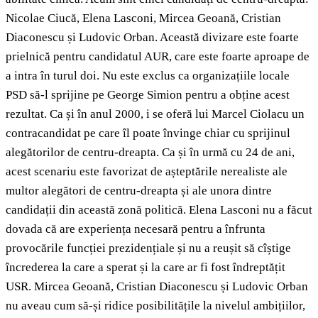
Nicolae Ciucă, Elena Lasconi, Mircea Geoană, Cristian
Diaconescu și Ludovic Orban. Această divizare este foarte
prielnică pentru candidatul AUR, care este foarte aproape de
a intra în turul doi. Nu este exclus ca organizațiile locale
PSD să-l sprijine pe George Simion pentru a obține acest
rezultat. Ca și în anul 2000, i se oferă lui Marcel Ciolacu un
contracandidat pe care îl poate învinge chiar cu sprijinul
alegătorilor de centru-dreapta. Ca și în urmă cu 24 de ani,
acest scenariu este favorizat de așteptările nerealiste ale
multor alegători de centru-dreapta și ale unora dintre
candidații din această zonă politică. Elena Lasconi nu a făcut
dovada că are experiența necesară pentru a înfrunta
provocările funcției prezidențiale și nu a reușit să cîștige
încrederea la care a sperat și la care ar fi fost îndreptățit
USR. Mircea Geoană, Cristian Diaconescu și Ludovic Orban
nu aveau cum să-și ridice posibilitățile la nivelul ambițiilor,