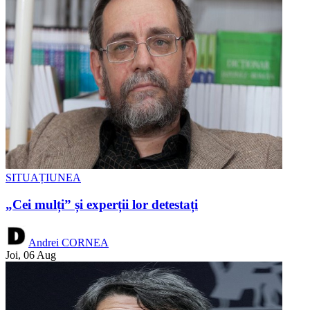
SITUAȚIUNEA
„Cei mulți” și experții lor detestați
Andrei CORNEA
Joi, 06 Aug