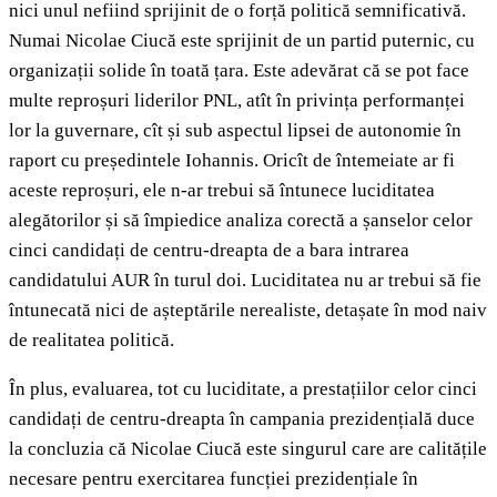
nici unul nefiind sprijinit de o forță politică semnificativă.
Numai Nicolae Ciucă este sprijinit de un partid puternic, cu
organizații solide în toată țara. Este adevărat că se pot face
multe reproșuri liderilor PNL, atît în privința performanței
lor la guvernare, cît și sub aspectul lipsei de autonomie în
raport cu președintele Iohannis. Oricît de întemeiate ar fi
aceste reproșuri, ele n-ar trebui să întunece luciditatea
alegătorilor și să împiedice analiza corectă a șanselor celor
cinci candidați de centru-dreapta de a bara intrarea
candidatului AUR în turul doi. Luciditatea nu ar trebui să fie
întunecată nici de așteptările nerealiste, detașate în mod naiv
de realitatea politică.
În plus, evaluarea, tot cu luciditate, a prestațiilor celor cinci
candidați de centru-dreapta în campania prezidențială duce
la concluzia că Nicolae Ciucă este singurul care are calitățile
necesare pentru exercitarea funcției prezidențiale în