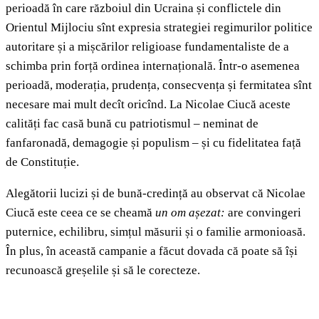
perioadă în care războiul din Ucraina și conflictele din
Orientul Mijlociu sînt expresia strategiei regimurilor politice
autoritare și a mișcărilor religioase fundamentaliste de a
schimba prin forță ordinea internațională. Într-o asemenea
perioadă, moderația, prudența, consecvența și fermitatea sînt
necesare mai mult decît oricînd. La Nicolae Ciucă aceste
calități fac casă bună cu patriotismul – neminat de
fanfaronadă, demagogie și populism – și cu fidelitatea față
de Constituție.
Alegătorii lucizi și de bună-credință au observat că Nicolae
Ciucă este ceea ce se cheamă
un om așezat:
are convingeri
puternice, echilibru, simțul măsurii și o familie armonioasă.
În plus, în această campanie a făcut dovada că poate să își
recunoască greșelile și să le corecteze.