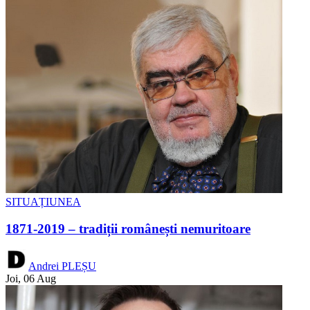
SITUAȚIUNEA
1871-2019 – tradiții românești nemuritoare
Andrei PLEȘU
Joi, 06 Aug