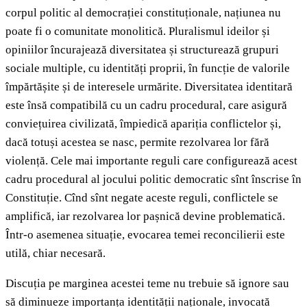
corpul politic al democrației constituționale, națiunea nu
poate fi o comunitate monolitică. Pluralismul ideilor și
opiniilor încurajează diversitatea și structurează grupuri
sociale multiple, cu identități proprii, în funcție de valorile
împărtășite și de interesele urmărite. Diversitatea identitară
este însă compatibilă cu un cadru procedural, care asigură
conviețuirea civilizată, împiedică apariția conflictelor și,
dacă totuși acestea se nasc, permite rezolvarea lor fără
violență. Cele mai importante reguli care configurează acest
cadru procedural al jocului politic democratic sînt înscrise în
Constituție. Cînd sînt negate aceste reguli, conflictele se
amplifică, iar rezolvarea lor pașnică devine problematică.
Într-o asemenea situație, evocarea temei reconcilierii este
utilă, chiar necesară.
Discuția pe marginea acestei teme nu trebuie să ignore sau
să diminueze importanța identității naționale, invocată