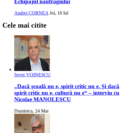
Echipajul naufragiului
Andrei CORNEA
Joi, 16 Iul
Cele mai citite
Sever VOINESCU
„Dacă școală nu e, spirit critic nu e. Și dacă
spirit critic nu e, cultură nu e“ – interviu cu
Nicolae MANOLESCU
Duminica, 24 Mar