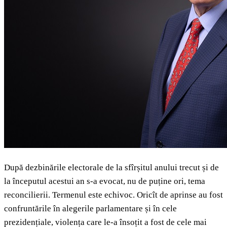
După dezbinările electorale de la sfîrșitul anului trecut și de
la începutul acestui an s-a evocat, nu de puține ori, tema
reconcilierii. Termenul este echivoc. Oricît de aprinse au fost
confruntările în alegerile parlamentare și în cele
prezidențiale, violența care le-a însoțit a fost de cele mai