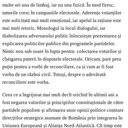
multe ori una de limbaj, iar nu una fizică. În mod firesc,
umorile cresc în campaniile electorale. Aderența votanților
este solicitată mai mult emoțional, iar apelul la rațiune este
mai mult retoric. Monologul ia locul dialogului, iar
diabolizarea adversarului politic înlocuiește prezentarea și
explicarea politicilor publice din programele partidelor.
Nimic nou sub soare în lupta pentru colectarea voturilor și
cîștigarea puterii în disputele electorale. Oricum, pare prea
puțin pentru a vorbi de reconciliere, ca și cum ar fi fost
vorba de un război civil. Totuși, despre o adevărată
reconciliere este vorba.
Ceea ce a îngrijorat mai mult decît oricînd în ultimii ani a
fost negarea valorilor și principiilor constituționale de către
partidele populiste și afirmarea unor opinii politice contrare
direcțiilor strategice asumate de România prin integrarea în
Uniunea Europeană și Alianța Nord-Atlantică. Cît timp este