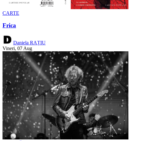
CARTE
Frica
Daniela RAȚIU
Vineri, 07 Aug