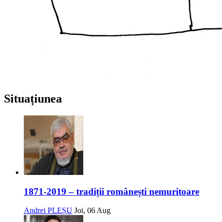
Situațiunea
1871-2019 – tradiții românești nemuritoare
Andrei PLEȘU
Joi, 06 Aug