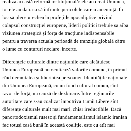
realiza această reformă instituțională: ele au creat Uniunea,
tot ele au datoria să înfrunte pericolele care o amenință. În
loc să plece urechea la profețiile apocaliptice privind
colapsul construcției europene, liderii politici trebuie să aibă
viziunea strategică și forța de tracțiune indispensabile
pentru a traversa actuala perioadă de tranziție globală către
o lume cu contururi neclare, incerte.
Diferențele culturale dintre națiunile care alcătuiesc
Uniunea Europeană nu ocultează valorile comune, în primul
rînd demnitatea și libertatea persoanei. Identitățile naționale
din Uniunea Europeană, cu un fond cultural comun, sînt
izvor de forță, nu cauză de dezbinare. Între regimurile
autoritare care s-au coalizat împotriva Lumii Libere sînt
diferențe culturale mult mai mari, chiar ireductibile. Dacă
panortodoxismul rusesc și fundamentalismul islamic iranian
fac totuși casă bună în această coaliție, este cu atît mai