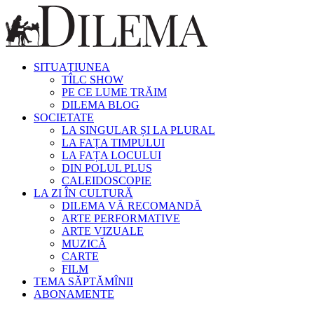
SITUAȚIUNEA
TÎLC SHOW
PE CE LUME TRĂIM
DILEMA BLOG
SOCIETATE
LA SINGULAR ȘI LA PLURAL
LA FAȚA TIMPULUI
LA FAȚA LOCULUI
DIN POLUL PLUS
CALEIDOSCOPIE
LA ZI ÎN CULTURĂ
DILEMA VĂ RECOMANDĂ
ARTE PERFORMATIVE
ARTE VIZUALE
MUZICĂ
CARTE
FILM
TEMA SĂPTĂMÎNII
ABONAMENTE