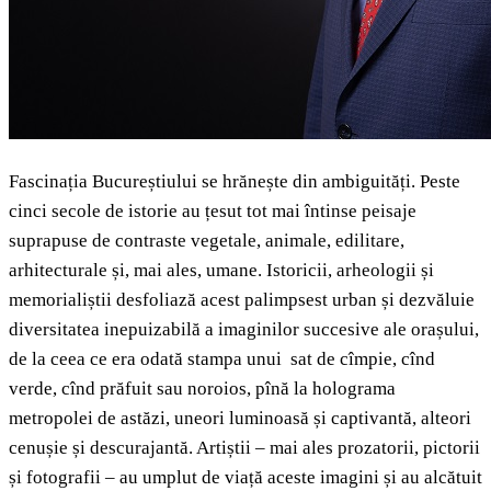
Fascinația Bucureștiului se hrănește din ambiguități. Peste
cinci secole de istorie au țesut tot mai întinse peisaje
suprapuse de contraste vegetale, animale, edilitare,
arhitecturale și, mai ales, umane. Istoricii, arheologii și
memorialiștii desfoliază acest palimpsest urban și dezvăluie
diversitatea inepuizabilă a imaginilor succesive ale orașului,
de la ceea ce era odată stampa unui sat de cîmpie, cînd
verde, cînd prăfuit sau noroios, pînă la holograma
metropolei de astăzi, uneori luminoasă și captivantă, alteori
cenușie și descurajantă. Artiștii – mai ales prozatorii, pictorii
și fotografii – au umplut de viață aceste imagini și au alcătuit