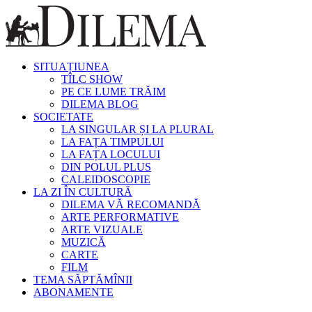
SITUAȚIUNEA
TÎLC SHOW
PE CE LUME TRĂIM
DILEMA BLOG
SOCIETATE
LA SINGULAR ȘI LA PLURAL
LA FAȚA TIMPULUI
LA FAȚA LOCULUI
DIN POLUL PLUS
CALEIDOSCOPIE
LA ZI ÎN CULTURĂ
DILEMA VĂ RECOMANDĂ
ARTE PERFORMATIVE
ARTE VIZUALE
MUZICĂ
CARTE
FILM
TEMA SĂPTĂMÎNII
ABONAMENTE