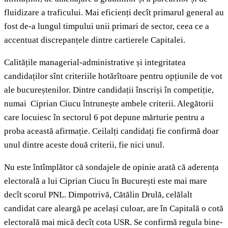
fluidizare a traficului. Mai eficienți decît primarul general au
fost de-a lungul timpului unii primari de sector, ceea ce a
accentuat discrepanțele dintre cartierele Capitalei.
Calitățile managerial-administrative și integritatea
candidaților sînt criteriile hotărîtoare pentru opțiunile de vot
ale bucureștenilor. Dintre candidații înscriși în competiție,
numai Ciprian Ciucu întrunește ambele criterii. Alegătorii
care locuiesc în sectorul 6 pot depune mărturie pentru a
proba această afirmație. Ceilalți candidați fie confirmă doar
unul dintre aceste două criterii, fie nici unul.
Nu este întîmplător că sondajele de opinie arată că aderența
electorală a lui Ciprian Ciucu în București este mai mare
decît scorul PNL. Dimpotrivă, Cătălin Drulă, celălalt
candidat care aleargă pe același culoar, are în Capitală o cotă
electorală mai mică decît cota USR. Se confirmă regula bine-