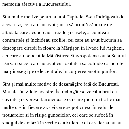
memoria afectivă a Bucureștiului.
Sînt multe motive pentru a iubi Capitala. S-au îndrăgostit de
acest oraș cei care au avut șansa să prindă zăpezile de
altădată care acopereau străzile și casele, ascundeau
contrastele și închideau școlile, cei care au avut bucuria să
descopere cireșii în floare la Mărțișor, în livada lui Arghezi,
cei care au poposit la Mănăstirea Stavropoleos sau la Schitul
Darvari și cei care au avut curiozitatea să colinde cartierele
mărginașe și pe cele centrale, în curgerea anotimpurilor.
Sînt și mai multe motive de dezamăgire față de București.
Mai ales în zilele noastre. Își îmbogățesc vocabularul cu
cuvinte și expresii buruienoase cei care pierd în trafic mai
multe ore în fiecare zi, cei care se poticnesc în valurile
trotuarelor și în risipa gunoaielor, cei care se sufocă în
smogul de amiază în verile caniculare, cei care iarna nu au