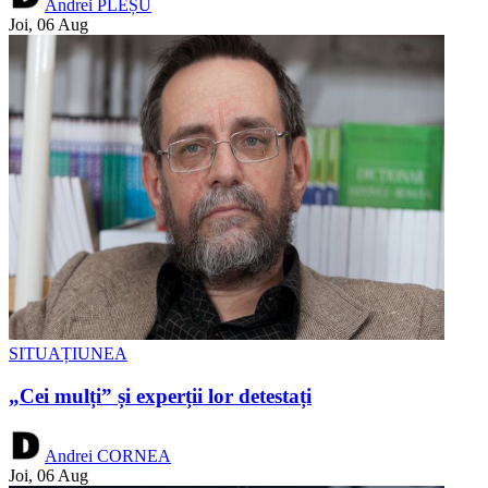
Andrei PLEȘU
Joi, 06 Aug
SITUAȚIUNEA
„Cei mulți” și experții lor detestați
Andrei CORNEA
Joi, 06 Aug