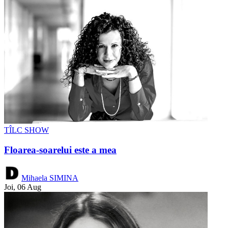
TÎLC SHOW
Floarea-soarelui este a mea
Mihaela SIMINA
Joi, 06 Aug