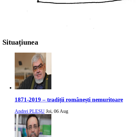
Situațiunea
1871-2019 – tradiții românești nemuritoare
Andrei PLEȘU
Joi, 06 Aug