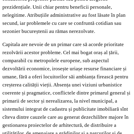
prezidențiale. Unii chiar pentru beneficii personale,
nelegitime. Atribuțiile administrative au fost lăsate în plan
secund, iar problemele cu care se confruntă cotidian sau
sezonier bucureștenii au rămas nerezolvate.
Capitala are nevoie de un primar care să acorde prioritate
rezolvării acestor probleme. Cel mai bogat oraș al țării,
comparabil cu metropolele europene, sub aspectul
dezvoltării economice, irosește uriașe resurse financiare și
umane, fără a oferi locuitorilor săi ambianța firească pentru
creșterea calității vieții. Absența unei viziuni urbanistice
coerente și pragmatice, conflictele dintre primarul general și
primarii de sector și nerealizarea, la nivel municipal, a
sistemului integrat de cadastru și publicitate imobiliară sînt
cîteva dintre cauzele care au generat dezechilibre majore în
gestionarea proiectelor de arhitectură, de distribuire a
utilităților, de amenajare a grădinilor și a parcurilor și de