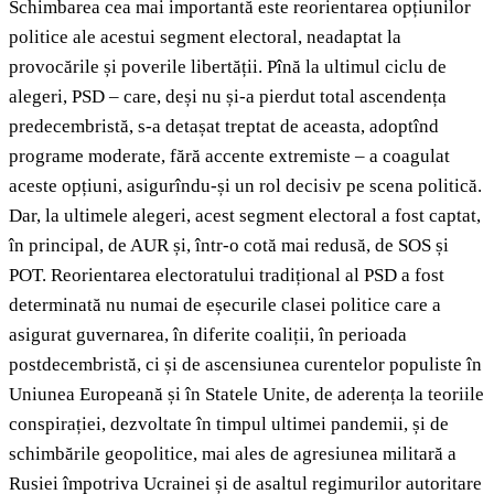
Schimbarea cea mai importantă este reorientarea opțiunilor
politice ale acestui segment electoral, neadaptat la
provocările și poverile libertății. Pînă la ultimul ciclu de
alegeri, PSD – care, deși nu și-a pierdut total ascendența
predecembristă, s-a detașat treptat de aceasta, adoptînd
programe moderate, fără accente extremiste – a coagulat
aceste opțiuni, asigurîndu-și un rol decisiv pe scena politică.
Dar, la ultimele alegeri, acest segment electoral a fost captat,
în principal, de AUR și, într-o cotă mai redusă, de SOS și
POT. Reorientarea electoratului tradițional al PSD a fost
determinată nu numai de eșecurile clasei politice care a
asigurat guvernarea, în diferite coaliții, în perioada
postdecembristă, ci și de ascensiunea curentelor populiste în
Uniunea Europeană și în Statele Unite, de aderența la teoriile
conspirației, dezvoltate în timpul ultimei pandemii, și de
schimbările geopolitice, mai ales de agresiunea militară a
Rusiei împotriva Ucrainei și de asaltul regimurilor autoritare