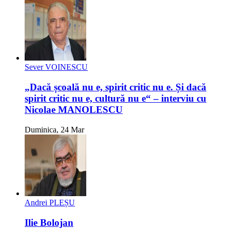
Sever VOINESCU
„Dacă școală nu e, spirit critic nu e. Și dacă
spirit critic nu e, cultură nu e“ – interviu cu
Nicolae MANOLESCU
Duminica, 24 Mar
Andrei PLEȘU
Ilie Bolojan