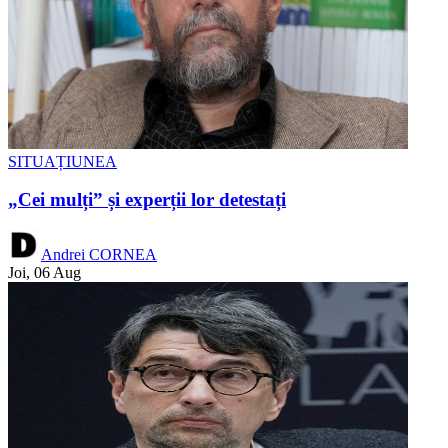
SITUAȚIUNEA
„Cei mulți” și experții lor detestați
Andrei CORNEA
Joi, 06 Aug