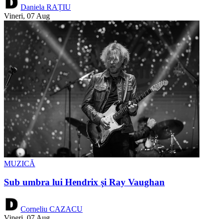
Daniela RAȚIU
Vineri, 07 Aug
MUZICĂ
Sub umbra lui Hendrix şi Ray Vaughan
Corneliu CAZACU
Vineri, 07 Aug