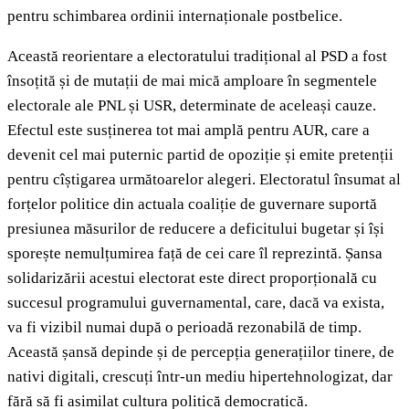
pentru schimbarea ordinii internaționale postbelice.
Această reorientare a electoratului tradițional al PSD a fost
însoțită și de mutații de mai mică amploare în segmentele
electorale ale PNL și USR, determinate de aceleași cauze.
Efectul este susținerea tot mai amplă pentru AUR, care a
devenit cel mai puternic partid de opoziție și emite pretenții
pentru cîștigarea următoarelor alegeri. Electoratul însumat al
forțelor politice din actuala coaliție de guvernare suportă
presiunea măsurilor de reducere a deficitului bugetar și își
sporește nemulțumirea față de cei care îl reprezintă. Șansa
solidarizării acestui electorat este direct proporțională cu
succesul programului guvernamental, care, dacă va exista,
va fi vizibil numai după o perioadă rezonabilă de timp.
Această șansă depinde și de percepția generațiilor tinere, de
nativi digitali, crescuți într-un mediu hipertehnologizat, dar
fără să fi asimilat cultura politică democratică.