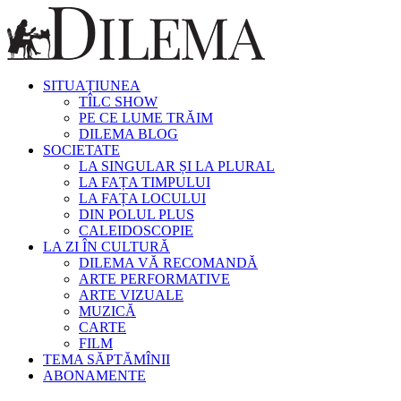
SITUAȚIUNEA
TÎLC SHOW
PE CE LUME TRĂIM
DILEMA BLOG
SOCIETATE
LA SINGULAR ȘI LA PLURAL
LA FAȚA TIMPULUI
LA FAȚA LOCULUI
DIN POLUL PLUS
CALEIDOSCOPIE
LA ZI ÎN CULTURĂ
DILEMA VĂ RECOMANDĂ
ARTE PERFORMATIVE
ARTE VIZUALE
MUZICĂ
CARTE
FILM
TEMA SĂPTĂMÎNII
ABONAMENTE