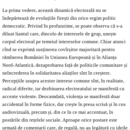
La prima vedere, această dinamică electorală nu se
îndepărtează de evoluțiile firești din orice regim politic
democratic. Privind în profunzime, se poate observa că s-a
diluat liantul care, dincolo de interesele de grup, unește
corpul electoral pe temeiul intereselor comune. Chiar atunci
cînd se exprimă susținerea covîrșitor majoritară pentru
rămînerea României în Uniunea Europeană și în Alianța
Nord-Atlantică, dezaprobarea față de politicile comunitare și
neîncrederea în solidaritatea aliaților sînt în creștere.
Percepțiile asupra acestor interese comune sînt, în realitate,
radical diferite, iar dezbinarea electoratului se manifestă cu
accente violente. Deocamdată, violența se manifestă doar
accidental în forme fizice, dar crește în presa scrisă și în cea
audiovizuală, precum și, din ce în ce mai accentuat, în
postările din rețelele sociale. Aproape orice postare este
urmată de comentarii care, de regulă, nu au legătură cu ideile