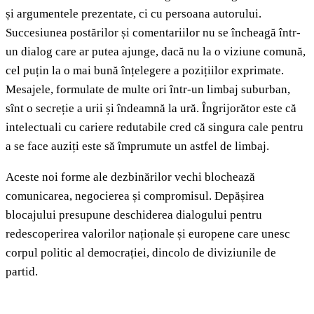
și argumentele prezentate, ci cu persoana autorului.
Succesiunea postărilor și comentariilor nu se încheagă într-
un dialog care ar putea ajunge, dacă nu la o viziune comună,
cel puțin la o mai bună înțelegere a pozițiilor exprimate.
Mesajele, formulate de multe ori într-un limbaj suburban,
sînt o secreție a urii și îndeamnă la ură. Îngrijorător este că
intelectuali cu cariere redutabile cred că singura cale pentru
a se face auziți este să împrumute un astfel de limbaj.
Aceste noi forme ale dezbinărilor vechi blochează
comunicarea, negocierea și compromisul. Depășirea
blocajului presupune deschiderea dialogului pentru
redescoperirea valorilor naționale și europene care unesc
corpul politic al democrației, dincolo de diviziunile de
partid.