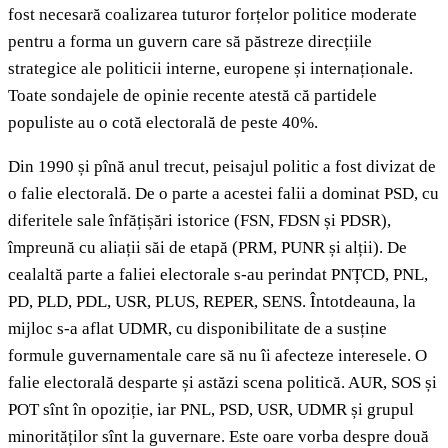
fost necesară coalizarea tuturor forțelor politice moderate
pentru a forma un guvern care să păstreze direcțiile
strategice ale politicii interne, europene și internaționale.
Toate sondajele de opinie recente atestă că partidele
populiste au o cotă electorală de peste 40%.
Din 1990 și pînă anul trecut, peisajul politic a fost divizat de
o falie electorală. De o parte a acestei falii a dominat PSD, cu
diferitele sale înfățișări istorice (FSN, FDSN și PDSR),
împreună cu aliații săi de etapă (PRM, PUNR și alții). De
cealaltă parte a faliei electorale s-au perindat PNȚCD, PNL,
PD, PLD, PDL, USR, PLUS, REPER, SENS. Întotdeauna, la
mijloc s-a aflat UDMR, cu disponibilitate de a susține
formule guvernamentale care să nu îi afecteze interesele. O
falie electorală desparte și astăzi scena politică. AUR, SOS și
POT sînt în opoziție, iar PNL, PSD, USR, UDMR și grupul
minorităților sînt la guvernare. Este oare vorba despre două