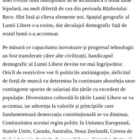
unei rîvnite lumi multipolare să se alcătuiască o nouă lume
bipolară, nu mult diferită de cea din perioada Războiului
Rece. Sînt însă și cîteva elemente noi. Spațiul geografic al
Lumii Libere s-a extins, dar decalajul demografic față de
restul lumii s-a accentuat.
Pe măsură ce capacitatea inovatoare și progresul tehnologic
au fost transferate către alte civilizații, handicapul
demografic al Lumii Libere devine tot mai îngrijorător.
Oricît de restrictive vor fi politicile antiimigrație, deficitul
de forță de muncă va determina în continuare absorbția unor
contingente sporite de salariați din țările cu excedent de
populație. Diversitatea culturală în țările Lumii Libere se va
accentua, iar aderența la valorile și principiile care
fundamentează democrația constituțională se va diminua.
Continuitatea acestui regim politic în Uniunea Europeană,
Statele Unite, Canada, Australia, Noua Zeelandă, Coreea de