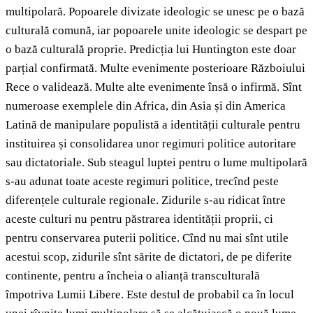
multipolară. Popoarele divizate ideologic se unesc pe o bază
culturală comună, iar popoarele unite ideologic se despart pe
o bază culturală proprie. Predicția lui Huntington este doar
parțial confirmată. Multe evenimente posterioare Războiului
Rece o validează. Multe alte evenimente însă o infirmă. Sînt
numeroase exemplele din Africa, din Asia și din America
Latină de manipulare populistă a identității culturale pentru
instituirea și consolidarea unor regimuri politice autoritare
sau dictatoriale. Sub steagul luptei pentru o lume multipolară
s-au adunat toate aceste regimuri politice, trecînd peste
diferențele culturale regionale. Zidurile s-au ridicat între
aceste culturi nu pentru păstrarea identității proprii, ci
pentru conservarea puterii politice. Cînd nu mai sînt utile
acestui scop, zidurile sînt sărite de dictatori, de pe diferite
continente, pentru a încheia o alianță transculturală
împotriva Lumii Libere. Este destul de probabil ca în locul