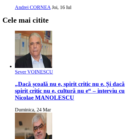
Andrei CORNEA
Joi, 16 Iul
Cele mai citite
Sever VOINESCU
„Dacă școală nu e, spirit critic nu e. Și dacă
spirit critic nu e, cultură nu e“ – interviu cu
Nicolae MANOLESCU
Duminica, 24 Mar