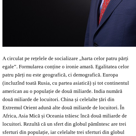
A circulat pe rețelele de socializare „harta celor patru părți
egale”. Formularea conține o ironie amară. Egalitatea celor
patru părți nu este geografică, ci demografică. Europa
(incluzînd toată Rusia, cu partea asiatică) și tot continentul
american au o populație de două miliarde. India numără
două miliarde de locuitori. China și celelalte țări din
Extremul Orient adună alte două miliarde de locuitori. În
Africa, Asia Mică și Oceania trăiesc încă două miliarde de
locuitori. Rezultă că un sfert din globul pămîntesc are trei
sferturi din populație, iar celelalte trei sferturi din globul