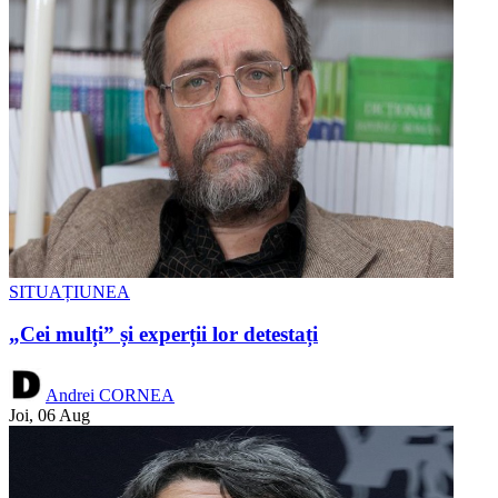
SITUAȚIUNEA
„Cei mulți” și experții lor detestați
Andrei CORNEA
Joi, 06 Aug