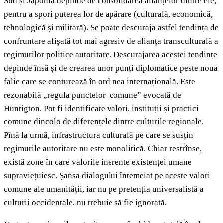
Sud și Japonia depinde de consolidarea alianțelor dintre ele,
pentru a spori puterea lor de apărare (culturală, economică,
tehnologică și militară). Se poate descuraja astfel tendința de
confruntare afișată tot mai agresiv de alianța transculturală a
regimurilor politice autoritare. Descurajarea acestei tendințe
depinde însă și de crearea unor punți diplomatice peste noua
falie care se conturează în ordinea internațională. Este
rezonabilă „regula punctelor comune” evocată de
Huntigton. Pot fi identificate valori, instituții și practici
comune dincolo de diferențele dintre culturile regionale.
Pînă la urmă, infrastructura culturală pe care se susțin
regimurile autoritare nu este monolitică. Chiar restrînse,
există zone în care valorile inerente existenței umane
supraviețuiesc. Șansa dialogului întemeiat pe aceste valori
comune ale umanității, iar nu pe pretenția universalistă a
culturii occidentale, nu trebuie să fie ignorată.