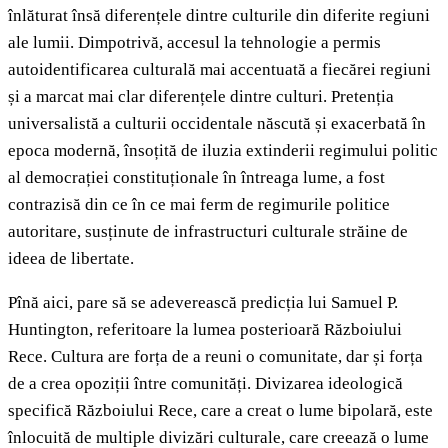
înlăturat însă diferențele dintre culturile din diferite regiuni
ale lumii. Dimpotrivă, accesul la tehnologie a permis
autoidentificarea culturală mai accentuată a fiecărei regiuni
și a marcat mai clar diferențele dintre culturi. Pretenția
universalistă a culturii occidentale născută și exacerbată în
epoca modernă, însoțită de iluzia extinderii regimului politic
al democrației constituționale în întreaga lume, a fost
contrazisă din ce în ce mai ferm de regimurile politice
autoritare, susținute de infrastructuri culturale străine de
ideea de libertate.
Pînă aici, pare să se adeverească predicția lui Samuel P.
Huntington, referitoare la lumea posterioară Războiului
Rece. Cultura are forța de a reuni o comunitate, dar și forța
de a crea opoziții între comunități. Divizarea ideologică
specifică Războiului Rece, care a creat o lume bipolară, este
înlocuită de multiple divizări culturale, care creează o lume