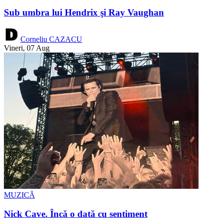
Sub umbra lui Hendrix şi Ray Vaughan
Corneliu CAZACU
Vineri, 07 Aug
MUZICĂ
Nick Cave. Încă o dată cu sentiment