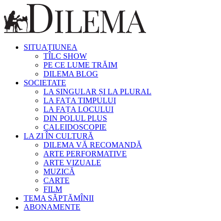
SITUAȚIUNEA
TÎLC SHOW
PE CE LUME TRĂIM
DILEMA BLOG
SOCIETATE
LA SINGULAR ȘI LA PLURAL
LA FAȚA TIMPULUI
LA FAȚA LOCULUI
DIN POLUL PLUS
CALEIDOSCOPIE
LA ZI ÎN CULTURĂ
DILEMA VĂ RECOMANDĂ
ARTE PERFORMATIVE
ARTE VIZUALE
MUZICĂ
CARTE
FILM
TEMA SĂPTĂMÎNII
ABONAMENTE