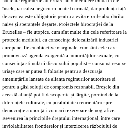
Nu toate regimurile autoritare au o închidere totală în ele
însele, iar calea negocierii poate fi urmată, dar prudența față
de acestea este obligatorie pentru a evita erorile abordărilor
naive și speranțele deșarte. Proiectele birocrației de la
Bruxelles – fie utopice, cum sînt multe din cele referitoare la
protecția mediului, cu consecința delocalizării industriei
europene, fie cu obiective marginale, cum sînt cele care
promovează agenda exagerată a minorităților sexuale, cu
consecința stimulării discursului populist – consumă resurse
uriașe care ar putea fi folosite pentru a descuraja
amenințările lansate de alianța regimurilor autoritare și
pentru a găsi soluții de compromis rezonabil. Breșele din
această alianță pot fi descoperite și lărgite, pornind de la
diferențele culturale, cu posibilitatea reorientării spre
democrație a unor țări cu mari rezervoare demografice.
Revenirea la principiile dreptului internațional, între care
inviolabilitatea frontierelor și interzicerea războiului de