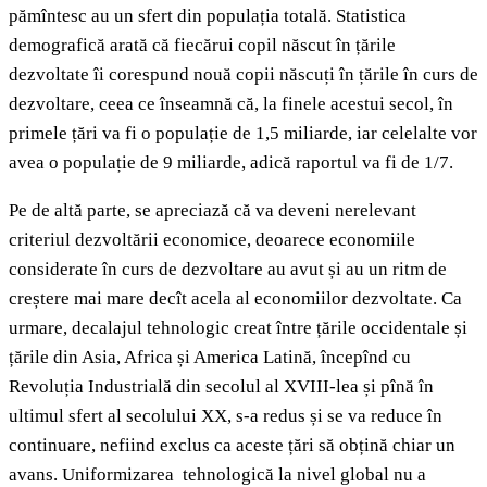
pămîntesc au un sfert din populația totală. Statistica
demografică arată că fiecărui copil născut în țările
dezvoltate îi corespund nouă copii născuți în țările în curs de
dezvoltare, ceea ce înseamnă că, la finele acestui secol, în
primele țări va fi o populație de 1,5 miliarde, iar celelalte vor
avea o populație de 9 miliarde, adică raportul va fi de 1/7.
Pe de altă parte, se apreciază că va deveni nerelevant
criteriul dezvoltării economice, deoarece economiile
considerate în curs de dezvoltare au avut și au un ritm de
creștere mai mare decît acela al economiilor dezvoltate. Ca
urmare, decalajul tehnologic creat între țările occidentale și
țările din Asia, Africa și America Latină, începînd cu
Revoluția Industrială din secolul al XVIII-lea și pînă în
ultimul sfert al secolului XX, s-a redus și se va reduce în
continuare, nefiind exclus ca aceste țări să obțină chiar un
avans. Uniformizarea tehnologică la nivel global nu a