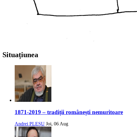
Situațiunea
1871-2019 – tradiții românești nemuritoare
Andrei PLEȘU
Joi, 06 Aug