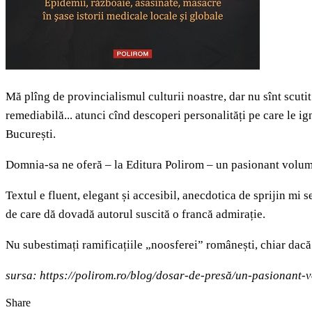
Mă plîng de provincialismul culturii noastre, dar nu sînt scut
remediabilă... atunci cînd descoperi personalități pe care le i
București.
Domnia-sa ne oferă – la Editura Polirom – un pasionant volum 
Textul e fluent, elegant și accesibil, anecdotica de sprijin mi s
de care dă dovadă autorul suscită o francă admirație.
Nu subestimați ramificațiile „noosferei” românești, chiar dacă
sursa: https://polirom.ro/blog/dosar-de-presă/un-pasionant-
Share