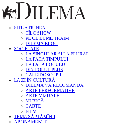
SITUAȚIUNEA
TÎLC SHOW
PE CE LUME TRĂIM
DILEMA BLOG
SOCIETATE
LA SINGULAR ȘI LA PLURAL
LA FAȚA TIMPULUI
LA FAȚA LOCULUI
DIN POLUL PLUS
CALEIDOSCOPIE
LA ZI ÎN CULTURĂ
DILEMA VĂ RECOMANDĂ
ARTE PERFORMATIVE
ARTE VIZUALE
MUZICĂ
CARTE
FILM
TEMA SĂPTĂMÎNII
ABONAMENTE