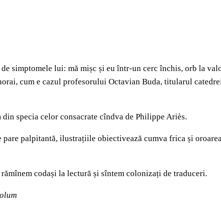
it de simptomele lui: mă mișc și eu într-un cerc închis, orb la
gnorai, cum e cazul profesorului Octavian Buda, titularul catedre
din specia celor consacrate cîndva de Philippe Ariès.
e pare palpitantă, ilustrațiile obiectivează cumva frica și oroare
 rămînem codași la lectură și sîntem colonizați de traduceri.
volum