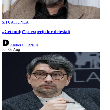
SITUAȚIUNEA
„Cei mulți” și experții lor detestați
Andrei CORNEA
Joi, 06 Aug