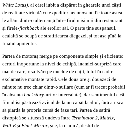
White Lotus)
, al cărei iubit a dispărut în ghearele unei căști
de realitate virtuală cu expeditor necunoscut. Pe toate astea
le aflăm dintr-o alternanță între firul misiunii din restaurant
și firele-
flashback
ale eroilor săi. O parte ține suspansul,
cealaltă se ocupă de stratificarea diegezei, și tot așa pînă la
finalul apoteotic.
Partea de motoraș merge pe componente simple și eficiente:
certuri inoportune la nivel de echipă, inamici-surpriză care
mai de care, rezolvări pe muchie de cuțit, totul în cadre
exclamative montate rapid. Cele două ore și douăzeci de
minute nu trec chiar dintr-o suflare (cum ar fi trecut probabil
în absența
backstory
-urilor intercalate), dar sentimentul e că
filmul își pǎstreazǎ zvîcul de la un capăt la altul, fără a risca
să piardă la propria cursă de faze tari. Partea de satiră
distopică se situează undeva între
Terminator 2
,
Matrix,
Wall-E
și
Black Mirror
, și e, la o adică, destul de