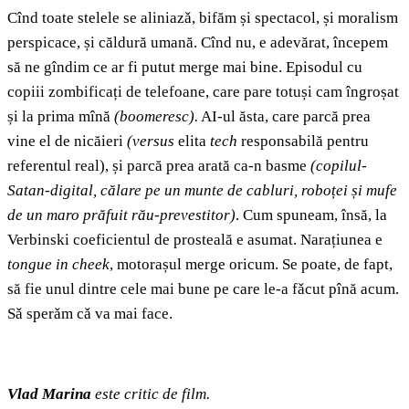
Cînd toate stelele se aliniazǎ, bifăm și spectacol, și moralism
perspicace, și căldură umană. Cînd nu, e adevărat, începem
să ne gîndim ce ar fi putut merge mai bine. Episodul cu
copiii zombificați de telefoane, care pare totuși cam îngroșat
și la prima mînă
(boomeresc).
AI-ul ăsta, care parcă prea
vine el de nicăieri
(versus
elita
tech
responsabilă pentru
referentul real), și parcă prea arată ca-n basme
(copilul-
Satan-digital, călare pe un munte de cabluri, roboței și mufe
de un maro prăfuit rău-prevestitor)
. Cum spuneam, însă, la
Verbinski coeficientul de prosteală e asumat. Narațiunea e
tongue in cheek
, motorașul merge oricum. Se poate, de fapt,
să fie unul dintre cele mai bune pe care le-a fǎcut pînă acum.
Sǎ sperǎm cǎ va mai face.
Vlad Marina
este critic de film.