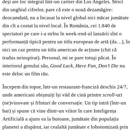
deși are loc integral într-un cartier din Los Angeles. Strict
din unghiul cifrelor, pare cǎ este o nouă dezamăgire:
deocamdată, nu a încasat la nivel global nici măcar jumătate
din cît a costat la nivel local. În România, cei 1.840 de
spectatori pe care i-a strîns în week-end-ul lansării sînt o
performanță tipică pentru un titlu european de artă (da…), în
nici un caz pentru un titlu american de acțiune (chit cǎ
tradus neinspirat). Personal, mi se pare totuşi pǎcat. În
interiorul genului sǎu,
Good Luck, Have Fun, Don’t Die
nu
este deloc un film rău.
Începem din topor, într-un restaurant
-
franciză deschis 24/7,
unde americani obișnuiți își văd de cină printre
scroll
-uri
(ne)vinovate și frînturi de conversație. Un tip intră (într-un
bar) și spune că vine dintr-un viitor în care Inteligența
Artificială a ajuns ea la butoane, jumătate din populația
planetei a dispărut, iar cealaltă jumătate e lobotomizată prin