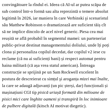
convingătoare la rîndul ei. Ideea că AI-ul ar putea scăpa de
sub control într-o formă sau alta reprezintă o temere absolut
legitimă în 2026, iar maniera în care Verbinski şi scenaristul
sǎu Matthew Robinson o dramatizeazǎ are suficient tăiș cît
să ne implice dincolo de acel nivel generic. Piesa cea mai
reușită se află probabil în segmentul mamei: un parteneriat
public-privat destinat managementului doliului, unde îți poți
clona și personaliza copilul decedat, dar copilul v2 iese cu
reclame (că nu ai suficienți bani) și respect automat pentru
haina militară (că așa vrea statul american). Întreaga
construcție se sprijină pe un Sam Rockwell excelent în
postura de descreierat cu simțul şi aroganța
mizei mai înalte,
la care se adaugă adjuvanți (un pic șterși, dar) funcționali și
mașinațiuni CGI tip
pisică uriașă formată din milioane de
pisici mici care înghite oameni și transpiră în loc inimioare
de pulbere digitală
(kitsch AI motivat diegetic).