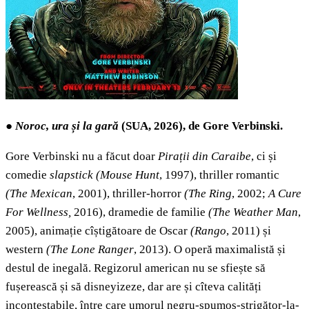
●
Noroc, ura și la gară
(SUA, 2026), de Gore Verbinski.
Gore Verbinski nu a făcut doar
Pirații din Caraibe
, ci și
comedie
slapstick
(Mouse Hunt
, 1997), thriller romantic
(The Mexican
, 2001), thriller-horror
(The Ring
, 2002;
A Cure
For Wellness,
2016), dramedie de familie
(The Weather Man
,
2005), animație cîștigătoare de Oscar
(Rango
, 2011) și
western
(The Lone Ranger
, 2013). O operă maximalistă și
destul de inegală. Regizorul american nu se sfiește să
fușerească și să disneyizeze, dar are și cîteva calități
incontestabile, între care umorul negru-spumos-strigător-la-