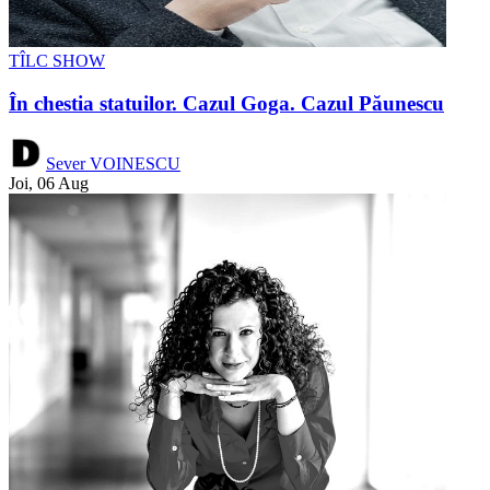
TÎLC SHOW
În chestia statuilor. Cazul Goga. Cazul Păunescu
Sever VOINESCU
Joi, 06 Aug