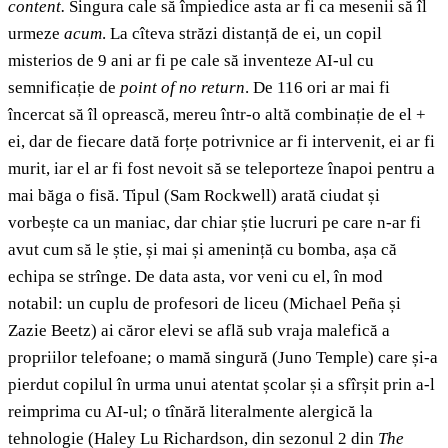
content.
Singura cale să împiedice asta ar fi ca mesenii să îl
urmeze
acum
. La cîteva străzi distanță de ei, un copil
misterios de 9 ani ar fi pe cale să inventeze AI-ul cu
semnificație de
point of no return
. De 116 ori ar mai fi
încercat să îl oprească, mereu într-o altă combinație de el +
ei, dar de fiecare dată forțe potrivnice ar fi intervenit, ei ar fi
murit, iar el ar fi fost nevoit să se teleporteze înapoi pentru a
mai băga o fisă. Tipul (Sam Rockwell) arată ciudat și
vorbește ca un maniac, dar chiar știe lucruri pe care n-ar fi
avut cum să le știe, și mai și amenință cu bomba, așa că
echipa se strînge. De data asta, vor veni cu el, în mod
notabil: un cuplu de profesori de liceu (Michael Peña și
Zazie Beetz) ai căror elevi se află sub vraja malefică a
propriilor telefoane; o mamă singură (Juno Temple) care și-a
pierdut copilul în urma unui atentat școlar și a sfîrșit prin a-l
reimprima cu AI-ul; o tînără literalmente alergică la
tehnologie (Haley Lu Richardson, din sezonul 2 din
The