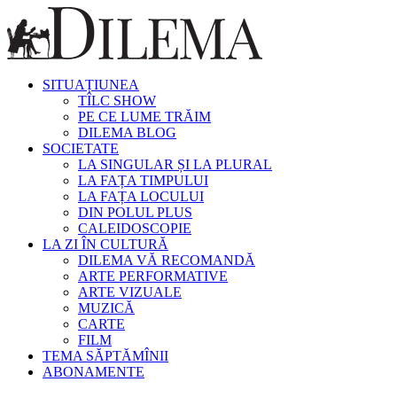
SITUAȚIUNEA
TÎLC SHOW
PE CE LUME TRĂIM
DILEMA BLOG
SOCIETATE
LA SINGULAR ȘI LA PLURAL
LA FAȚA TIMPULUI
LA FAȚA LOCULUI
DIN POLUL PLUS
CALEIDOSCOPIE
LA ZI ÎN CULTURĂ
DILEMA VĂ RECOMANDĂ
ARTE PERFORMATIVE
ARTE VIZUALE
MUZICĂ
CARTE
FILM
TEMA SĂPTĂMÎNII
ABONAMENTE