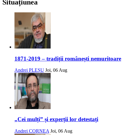
Situațiunea
1871-2019 – tradiții românești nemuritoare
Andrei PLEȘU
Joi, 06 Aug
„Cei mulți” și experții lor detestați
Andrei CORNEA
Joi, 06 Aug