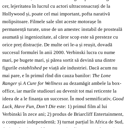
cer, lejeritatea în lucrul cu actori ultraconsacrați de la
Hollywood și, poate cel mai important, pofta narativă
molipsitoare. Filmele sale sînt aceste motorașe în
permanență turate, unse de un amestec instabil de prosteală
asumată și ingeniozitate, al căror scop este să presteze cu
orice preț distracție. De multe ori le-a și reușit, dovadă
succesul formulei în anii 2000. Verbinski lucra cu nume
mari, pe bugete mari, și părea sortit să devină una dintre
figurile
established
pe viață ale industriei. Dacă acum nu
mai pare, e în primul rînd din cauza banilor:
The Lone
Ranger
și
A Cure for Wellness
au dezamăgit ambele la box-
office, iar marile studiouri au devenit tot mai reticente la
ideea de a le finanța un succesor. În mod semnificativ,
Good
Luck, Have Fun, Don’t Die
este: 1) primul film al lui
Verbinski în zece ani; 2) produs de Briarcliff Entertainment,
o companie independentă; 3) turnat parțial în Africa de Sud,