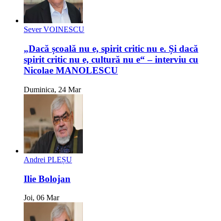
Sever VOINESCU
„Dacă școală nu e, spirit critic nu e. Și dacă
spirit critic nu e, cultură nu e“ – interviu cu
Nicolae MANOLESCU
Duminica, 24 Mar
Andrei PLEȘU
Ilie Bolojan
Joi, 06 Mar