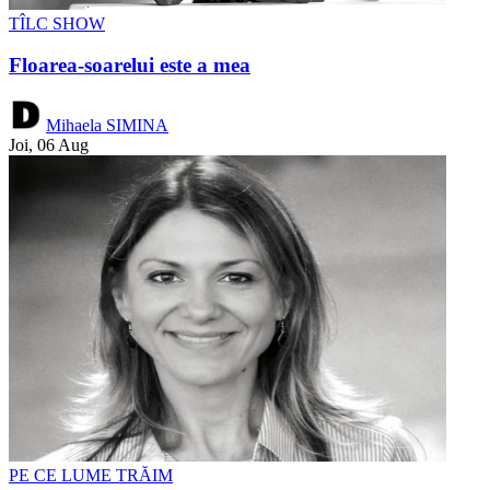
TÎLC SHOW
Floarea-soarelui este a mea
Mihaela SIMINA
Joi, 06 Aug
PE CE LUME TRĂIM