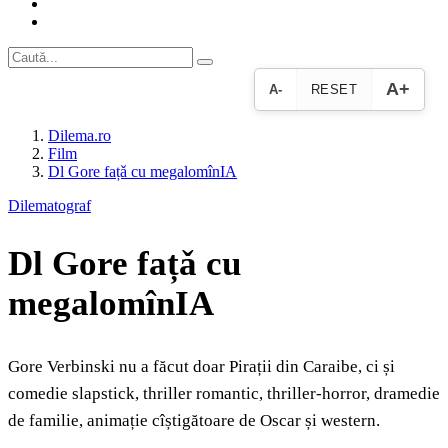
A+
A-
RESET
Dilema.ro
Film
Dl Gore fațǎ cu megalomînIA
Dilematograf
Dl Gore fațǎ cu
megalomînIA
Gore Verbinski nu a făcut doar Pirații din Caraibe, ci și
comedie slapstick, thriller romantic, thriller-horror, dramedie
de familie, animație cîștigătoare de Oscar și western.