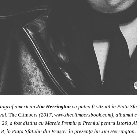
otograf american
Jim Herrington
va putea fi văzută în Piața Sf
ival.
The Climbers
(2017, www.theclimbersbook.com), albumul cu 
 20, a fost distins cu Marele Premiu și Premiul pentru Istoria 
 18, în Piața Sfatului din Brașov, în prezența lui Jim Herringto