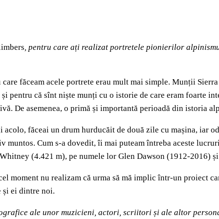
limbers
, pentru care ați realizat portretele pionierilor alpinismu
u care făceam acele portrete erau mult mai simple. Munții Sierra
 pentru că sînt niște munți cu o istorie de care eram foarte inter
vă. De asemenea, o primă și importantă perioadă din istoria alp
colo, făceai un drum hurducăit de două zile cu mașina, iar odată 
asiv muntos. Cum s-a dovedit, îi mai puteam întreba aceste lucrur
lui Whitney (4.421 m), pe numele lor Glen Dawson (1912-2016) ș
 acel moment nu realizam că urma să mă implic într-un proiect ca
și ei dintre noi.
grafice ale unor muzicieni, actori, scriitori și ale altor perso