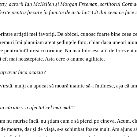
etty, actorii Ian McKellen și Morgan Freeman, scriitorul Corma
rite pentru fiecare în funcție de arta lui? Cît din ceea ce face a
rintre artiștii mei favoriți. De obicei, cunosc foarte bine ceea 
remuri îmi plănuiam atent ședințele foto, chiar dacă uneori aju
are pentru întîlnirea cu oricine. Nu mai folosesc atît de frecven
i cît mai neașteptate. Asta cere o anume agilitate.
-ați avut încă ocazia?
rstă, mulți au apucat să moară înainte să-i întîlnesc, așa că am 
iția căruia v-a afectat cel mai mult?
m nu murise încă, nu știam cum e să pierzi pe cineva. Acum, cînd
a de moarte, dar și de viață, s-a schimbat foarte mult. Am ajuns 