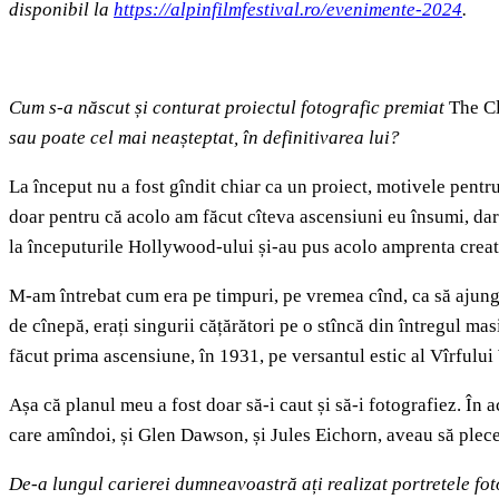
disponibil la
https://alpinfilmfestival.ro/evenimente-2024
.
Cum s-a născut și conturat proiectul fotografic premiat
The C
sau poate cel mai neașteptat, în definitivarea lui?
La început nu a fost gîndit chiar ca un proiect, motivele pentr
doar pentru că acolo am făcut cîteva ascensiuni eu însumi, dar și
la începuturile Hollywood-ului și-au pus acolo amprenta creati
M-am întrebat cum era pe timpuri, pe vremea cînd, ca să ajungi a
de cînepă, erați singurii cățărători pe o stîncă din întregul m
făcut prima ascensiune, în 1931, pe versantul estic al Vîrfu
Așa că planul meu a fost doar să-i caut și să-i fotografiez. În
care amîndoi, și Glen Dawson, și Jules Eichorn, aveau să plece 
De-a lungul carierei dumneavoastră ați realizat portretele foto