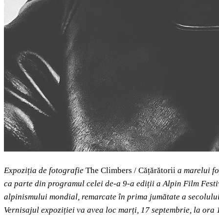
Expoziția de fotografie
The Climbers / Cățărătorii
a marelui f
ca parte din programul celei de-a 9-a ediții a Alpin Film Fest
alpinismului mondial, remarcate în prima jumătate a secolului
Vernisajul expoziției va avea loc marți, 17 septembrie, la ora