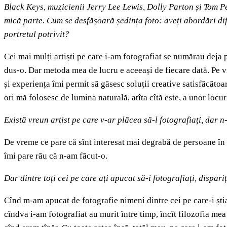
Black Keys, muzicienii Jerry Lee Lewis, Dolly Parton și Tom P
mică parte. Cum se desfășoară ședința foto: aveți abordări dife
portretul potrivit?
Cei mai mulți artiști pe care i-am fotografiat se numărau deja p
dus-o. Dar metoda mea de lucru e aceeași de fiecare dată. Pe v
și experiența îmi permit să găsesc soluții creative satisfăcăto
ori mă folosesc de lumina naturală, atîta cîtă este, a unor locur
Există vreun artist pe care v-ar plăcea să-l fotografiați, dar n
De vreme ce pare că sînt interesat mai degrabă de persoane în vî
îmi pare rău că n-am făcut-o.
Dar dintre toți cei pe care ați apucat să-i fotografiați, dispar
Cînd m-am apucat de fotografie nimeni dintre cei pe care-i știa
cîndva i-am fotografiat au murit între timp, încît filozofia me