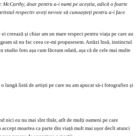
c McCarthy, doar pentru a-i numi pe aceștia, adică o foarte
rtistul respectiv aveți nevoie să cunoașteți pentru a-i face
ce ei creează și chiar am un mare respect pentru viața pe care au
ngeam să nu fac ceea ce-mi propusesem. Astăzi însă, instinctul
t un studio foto așa cum făceam odată, așa că de cele mai multe
o lungă listă de artiști pe care nu am apucat să-i fotografiez și
 nici eu nu mai sînt tînăr, atît de mulți oameni pe care
să accept moartea ca parte din viață mult mai ușor decît atunci