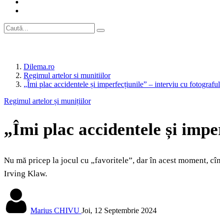
Dilema.ro
Regimul artelor si munitiilor
„Îmi plac accidentele și imperfecțiunile” – interviu cu foto
Regimul artelor și munițiilor
„Îmi plac accidentele și im
Nu mă pricep la jocul cu „favoritele”, dar în acest moment, cînd
Irving Klaw.
Marius CHIVU
Joi, 12 Septembrie 2024