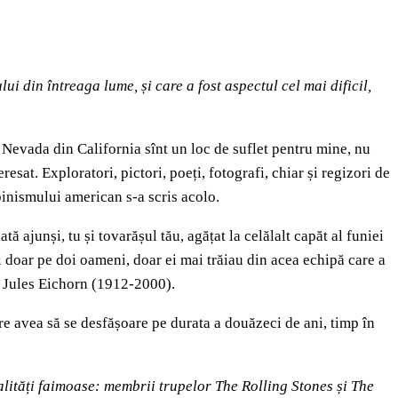
lui din întreaga lume, și care a fost aspectul cel mai dificil,
 Nevada din California sînt un loc de suflet pentru mine, nu
esat. Exploratori, pictori, poeți, fotografi, chiar și regizori de
inismului american s-a scris acolo.
ajunși, tu și tovarășul tău, agățat la celălalt capăt al funiei
i doar pe doi oameni, doar ei mai trăiau din acea echipă care a
i Jules Eichorn (1912-2000).
re avea să se desfășoare pe durata a douăzeci de ani, timp în
nalități faimoase: membrii trupelor The Rolling Stones și The