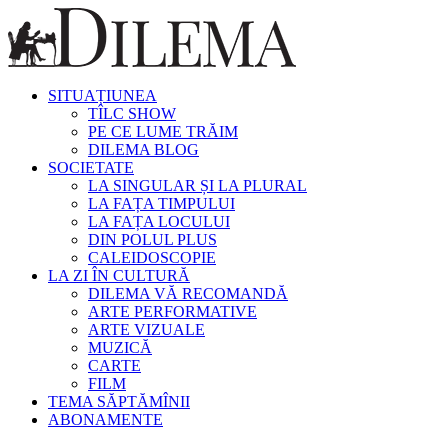
SITUAȚIUNEA
TÎLC SHOW
PE CE LUME TRĂIM
DILEMA BLOG
SOCIETATE
LA SINGULAR ȘI LA PLURAL
LA FAȚA TIMPULUI
LA FAȚA LOCULUI
DIN POLUL PLUS
CALEIDOSCOPIE
LA ZI ÎN CULTURĂ
DILEMA VĂ RECOMANDĂ
ARTE PERFORMATIVE
ARTE VIZUALE
MUZICĂ
CARTE
FILM
TEMA SĂPTĂMÎNII
ABONAMENTE