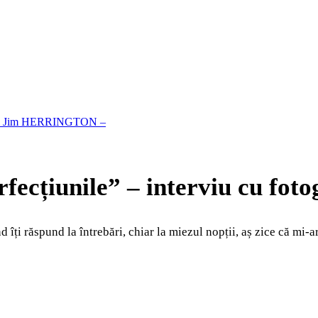
graful Jim HERRINGTON –
perfecțiunile” – interviu cu 
 îți răspund la întrebări, chiar la miezul nopții, aș zice că mi-ar