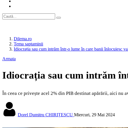
Dilema.ro
Tema saptaminii
Idiocrația sau cum intrăm într-o lume în care banii înlocuiesc va
Armata
Idiocrația sau cum intrăm înt
În ceea ce privește acel 2% din PIB destinat apărării, aici nu a
Dorel Dumitru CHIRIȚESCU
Miercuri, 29 Mai 2024