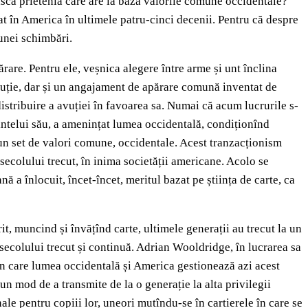
ască prietenia care are la bază valorile comune occidentale?
at în America în ultimele patru-cinci decenii. Pentru că despre
 unei schimbări.
ărare. Pentru ele, veșnica alegere între arme și unt înclina
uție, dar și un angajament de apărare comună inventat de
istribuire a avuției în favoarea sa. Numai că acum lucrurile s-
intelui său, a amenințat lumea occidentală, condiționînd
 un set de valori comune, occidentale. Acest tranzacționism
 secolului trecut, în inima societății americane. Acolo se
ă a înlocuit, încet-încet, meritul bazat pe știința de carte, ca
it, muncind și învățînd carte, ultimele generații au trecut la un
ecolului trecut și continuă. Adrian Wooldridge, în lucrarea sa
 în care lumea occidentală și America gestionează azi acest
 un mod de a transmite de la o generație la alta privilegii
e pentru copiii lor, uneori mutîndu-se în cartierele în care se