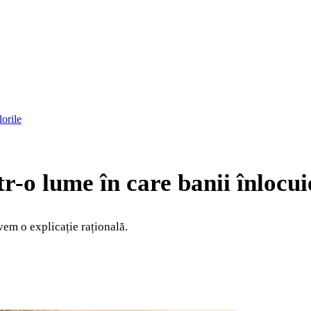
lorile
r-o lume în care banii înlocui
vem o explicație rațională.