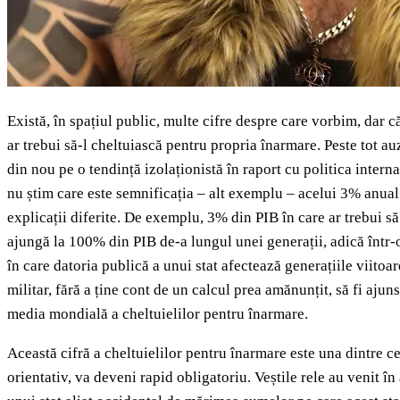
Există, în spațiul public, multe cifre despre care vorbim, dar
ar trebui să-l cheltuiască pentru propria înarmare. Peste tot 
din nou pe o tendință izolaționistă în raport cu politica inte
nu știm care este semnificația – alt exemplu – acelui 3% anual di
explicații diferite. De exemplu, 3% din PIB în care ar trebui să
ajungă la 100% din PIB de-a lungul unei generații, adică într-o 
în care datoria publică a unui stat afectează generațiile viitoa
militar, fără a ține cont de un calcul prea amănunțit, să fi ajun
media mondială a cheltuielilor pentru înarmare.
Această cifră a cheltuielilor pentru înarmare este una dintre ce
orientativ, va deveni rapid obligatoriu. Veștile rele au venit î