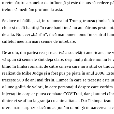
o reîmpărțire a zonelor de influență și este dispus să cedeze p
trebui să medităm profund la asta.
Se duce o bătălie, azi, între lumea lui Trump, tranzacționistă, b
chiar și decît banii și în care banii încă nu au pătruns peste t
de alta. Noi, cei „bătrîni”, încă mai punem omul în centrul lumii
sufletul meu am mari semne de întrebare.
De acolo, din partea rea și reactivă a societății americane, ne
vă spun că semnele sînt deja clare, deși mulți dintre noi nu l
blînd în limba română, de către cineva care nu a știut ce trad
realizat de Mike Judge și a fost pus pe piață în anul 2006. Est
trezește 500 de ani mai tîrziu. Lumea în care se trezește este 
o lume golită de valori, în care personajul despre care vorbim 
injectați în corp ar putea combate COVID-ul, dar și atunci cînd
dintre ei se aflau la granița cu animalitatea. Dar îl simpatizau
ofere mari surprize dacă nu acționăm rapid. Și întoarcerea la c