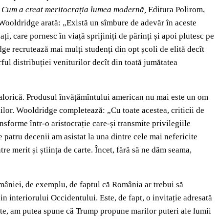
i. Cum a creat meritocrația lumea modernă,
Editura Polirom,
, Wooldridge arată: „Există un sîmbure de adevăr în aceste
ți, care pornesc în viață sprijiniți de părinți și apoi plutesc pe
dge recrutează mai mulți studenți din opt școli de elită decît
ful distribuției veniturilor decît din toată jumătatea
 valorică. Produsul învățămîntului american nu mai este un om
anilor. Wooldridge completează: „Cu toate acestea, criticii de
nsforme într-o aristocrație care-și transmite privilegiile
le patru decenii am asistat la una dintre cele mai nefericite
ntre merit și știința de carte. Încet, fără să ne dăm seama,
mâniei, de exemplu, de faptul că România ar trebui să
in interiorului Occidentului. Este, de fapt, o invitație adresată
arte, am putea spune că Trump propune marilor puteri ale lumii