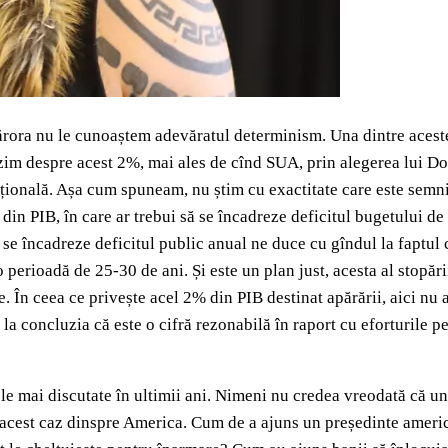
 cărora nu le cunoaștem adevăratul determinism. Una dintre aceste
auzim despre acest 2%, mai ales de cînd SUA, prin alegerea lui D
rnațională. Așa cum spuneam, nu știm cu exactitate care este sem
n PIB, în care ar trebui să se încadreze deficitul bugetului de st
 se încadreze deficitul public anual ne duce cu gîndul la faptul c
perioadă de 25-30 de ani. Și este un plan just, acesta al stopării
re. În ceea ce privește acel 2% din PIB destinat apărării, aici nu 
s la concluzia că este o cifră rezonabilă în raport cu eforturile pe
le mai discutate în ultimii ani. Nimeni nu credea vreodată că un 
n acest caz dinspre America. Cum de a ajuns un președinte america