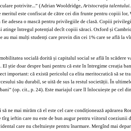
rticulare potrivite...” (Adrian Wooldridge,
Aristocrația talentulu
meritul este confiscat de către cei din frunte pentru copiii lor
 fie adesea o mască pentru privilegiile de clasă. Copiii privilegia
i atinge întregul potențial decît copiii săraci. Oxford și Cambri
e au mai mulți studenți care provin din cei 1% care se află la vîr
obilitatea socială dorită și capitalul social se află în scădere
ne. El știe doar despre bani pentru că este în întregime creația b
ect important: că există pericolul ca elita meritocratică să se tra
cesului său durabil, se uită de sus la restul societății. În ultime
bani” (op. cit., p. 24). Este mariajul care îl înlocuiește pe cel di
i să ne mai mirăm că el este cel care condiționează apărarea Ro
 tîrg ieftin care nu este de bun augur pentru viitorul coeziunii d
 occidental care nu cheltuiește pentru înarmare. Mergînd mai dep