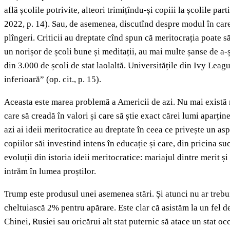
află școlile potrivite, alteori trimițîndu-și copiii la școlile pa
2022, p. 14). Sau, de asemenea, discutînd despre modul în care 
plîngeri. Criticii au dreptate cînd spun că meritocrația poate să
un norișor de școli bune și meditații, au mai multe șanse de a-ș
din 3.000 de școli de stat laolaltă. Universitățile din Ivy Leagu
inferioară” (op. cit., p. 15).
Aceasta este marea problemă a Americii de azi. Nu mai există m
care să creadă în valori și care să știe exact cărei lumi aparți
azi ai ideii meritocratice au dreptate în ceea ce privește un asp
copiilor săi investind intens în educație și care, din pricina suc
evoluții din istoria ideii meritocratice: mariajul dintre merit și 
intrăm în lumea proștilor.
Trump este produsul unei asemenea stări. Și atunci nu ar trebu
cheltuiască 2% pentru apărare. Este clar că asistăm la un fel de
Chinei, Rusiei sau oricărui alt stat puternic să atace un stat