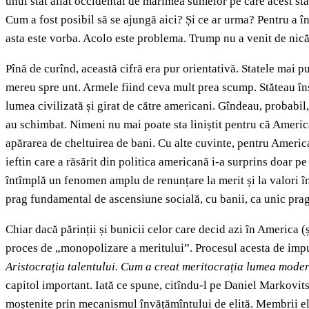
unui stat aliat occidental de mărimea sumelor pe care acest st
Cum a fost posibil să se ajungă aici? Și ce ar urma? Pentru a î
asta este vorba. Acolo este problema. Trump nu a venit de nicăi
Pînă de curînd, această cifră era pur orientativă. Statele mai p
mereu spre unt. Armele fiind ceva mult prea scump. Stăteau în
lumea civilizată și girat de către americani. Gîndeau, probabil
au schimbat. Nimeni nu mai poate sta liniștit pentru că Americ
apărarea de cheltuirea de bani. Cu alte cuvinte, pentru Americ
ieftin care a răsărit din politica americană i-a surprins doar pe
întîmplă un fenomen amplu de renunțare la merit și la valori în 
prag fundamental de ascensiune socială, cu banii, ca unic prag 
Chiar dacă părinții și bunicii celor care decid azi în America (
proces de „monopolizare a meritului”. Procesul acesta de impun
Aristocrația talentului. Cum a creat meritocrația lumea mode
capitol important. Iată ce spune, citîndu-l pe Daniel Markovits:
moștenite prin mecanismul învățămîntului de elită. Membrii eli