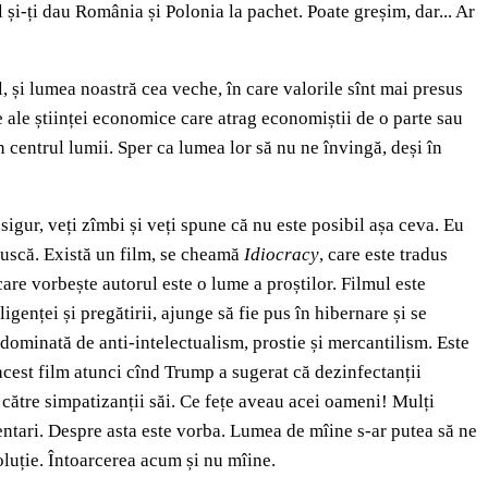
 și-ți dau România și Polonia la pachet. Poate greșim, dar... Ar
l, și lumea noastră cea veche, în care valorile sînt mai presus
țe ale științei economice care atrag economiștii de o parte sau
în centrul lumii. Sper ca lumea lor să nu ne învingă, deși în
igur, veți zîmbi și veți spune că nu este posibil așa ceva. Eu
bruscă. Există un film, se cheamă
Idiocracy
, care este tradus
care vorbește autorul este o lume a proștilor. Filmul este
enței și pregătirii, ajunge să fie pus în hibernare și se
 dominată de anti-intelectualism, prostie și mercantilism. Este
acest film atunci cînd Trump a sugerat că dezinfectanții
 către simpatizanții săi. Ce fețe aveau acei oameni! Mulți
amentari. Despre asta este vorba. Lumea de mîine s-ar putea să ne
oluție. Întoarcerea acum și nu mîine.