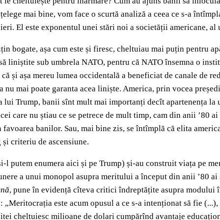
at le cheltuiește pentru înarmare? Cum au ajuns banii să înlocui
nțelege mai bine, vom face o scurtă analiză a ceea ce s-a întîmpl
eri. El este exponentul unei stări noi a societății americane, al
uțin bogate, așa cum este și firesc, cheltuiau mai puțin pentru ap
să liniștite sub umbrela NATO, pentru că NATO însemna o instit
, că și așa mereu lumea occidentală a beneficiat de canale de red
a nu mai poate garanta acea liniște. America, prin vocea președ
a lui Trump, banii sînt mult mai importanți decît apartenența la
 cei care nu știau ce se petrece de mult timp, cam din anii ’80 ai
favoarea banilor. Sau, mai bine zis, se întîmplă că elita american
și criteriu de ascensiune.
și-l putem enumera aici și pe Trump) și-au construit viața pe mer
ere a unui monopol asupra meritului a început din anii ’80 ai s
rnă
,
pune în evidență cîteva critici îndreptățite asupra modului
 „Meritocrația este acum opusul a ce s-a intenționat să fie (...),
tei cheltuiesc milioane de dolari cumpărînd avantaje educațional