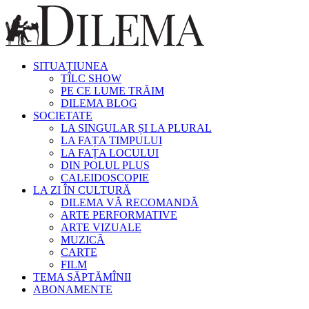
SITUAȚIUNEA
TÎLC SHOW
PE CE LUME TRĂIM
DILEMA BLOG
SOCIETATE
LA SINGULAR ȘI LA PLURAL
LA FAȚA TIMPULUI
LA FAȚA LOCULUI
DIN POLUL PLUS
CALEIDOSCOPIE
LA ZI ÎN CULTURĂ
DILEMA VĂ RECOMANDĂ
ARTE PERFORMATIVE
ARTE VIZUALE
MUZICĂ
CARTE
FILM
TEMA SĂPTĂMÎNII
ABONAMENTE