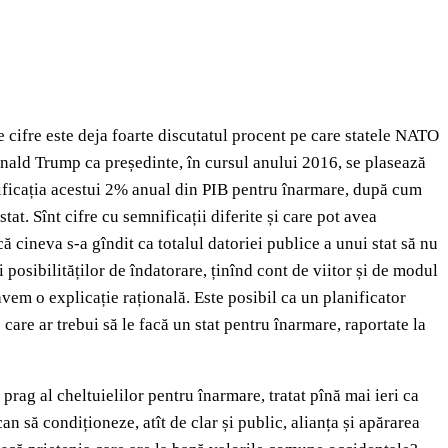
 cifre este deja foarte discutatul procent pe care statele NATO
onald Trump ca președinte, în cursul anului 2016, se plasează
nificația acestui 2% anual din PIB pentru înarmare, după cum
at. Sînt cifre cu semnificații diferite și care pot avea
ă cineva s-a gîndit ca totalul datoriei publice a unui stat să nu
 posibilităților de îndatorare, ținînd cont de viitor și de modul
avem o explicație rațională. Este posibil ca un planificator
 care ar trebui să le facă un stat pentru înarmare, raportate la
prag al cheltuielilor pentru înarmare, tratat pînă mai ieri ca
n să condiționeze, atît de clar și public, alianța și apărarea