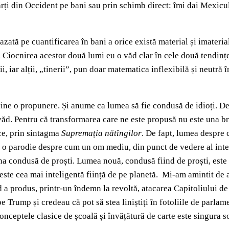
ărți din Occident pe bani sau prin schimb direct: îmi dai Mexicul
azată pe cuantificarea în bani a orice există material și imateria
ot. Ciocnirea acestor două lumi eu o văd clar în cele două tendin
, iar alții, „tinerii”, pun doar matematica inflexibilă și neutră 
 vine o propunere. Și anume ca lumea să fie condusă de idioți. Des
e văd. Pentru că transformarea care ne este propusă nu este una 
uce, prin sintagma
Supremația nătîngilor
. De fapt, lumea despre 
e o parodie despre cum un om mediu, din punct de vedere al intelig
una condusă de proști. Lumea nouă, condusă fiind de proști, este
este cea mai inteligentă ființă de pe planetă. Mi-am amintit de 
 a produs, printr-un îndemn la revoltă, atacarea Capitoliului de
 pe Trump și credeau că pot să stea liniștiți în fotoliile de parl
onceptele clasice de școală și învățătură de carte este singura s