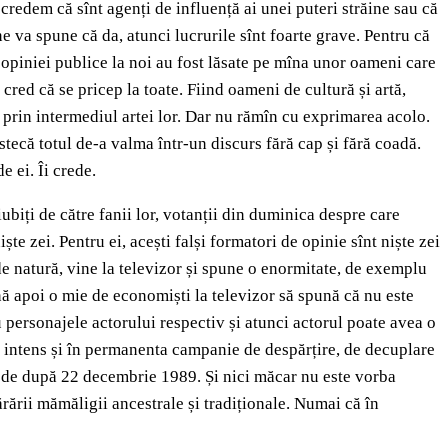
credem că sînt agenți de influență ai unei puteri străine sau că
ne va spune că da, atunci lucrurile sînt foarte grave. Pentru că
a opiniei publice la noi au fost lăsate pe mîna unor oameni care
i cred că se pricep la toate. Fiind oameni de cultură și artă,
, prin intermediul artei lor. Dar nu rămîn cu exprimarea acolo.
stecă totul de-a valma într-un discurs fără cap și fără coadă.
e ei. Îi crede.
ubiți de către fanii lor, votanții din duminica despre care
te zei. Pentru ei, acești falși formatori de opinie sînt niște zei
de natură, vine la televizor și spune o enormitate, de exemplu
ă apoi o mie de economiști la televizor să spună că nu este
u personajele actorului respectiv și atunci actorul poate avea o
iți intens și în permanenta campanie de despărțire, de decuplare
ă de după 22 decembrie 1989. Și nici măcar nu este vorba
rării mămăligii ancestrale și tradiționale. Numai că în