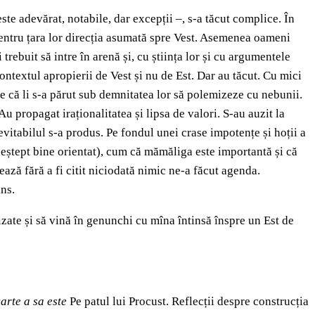
ste adevărat, notabile, dar excepții –, s-a tăcut complice. În
 pentru țara lor direcția asumată spre Vest. Asemenea oameni
ebuit să intre în arenă și, cu știința lor și cu argumentele
 contextul apropierii de Vest și nu de Est. Dar au tăcut. Cu mici
te că li s-a părut sub demnitatea lor să polemizeze cu nebunii.
u propagat iraționalitatea și lipsa de valori. S-au auzit la
nevitabilul s-a produs. Pe fondul unei crase impotențe și hoții a
n deștept bine orientat), cum că mămăliga este importantă și că
ază fără a fi citit niciodată nimic ne-a făcut agenda.
ns.
izate și să vină în genunchi cu mîna întinsă înspre un Est de
arte a sa este
Pe patul lui Procust. Reflecții despre construcția