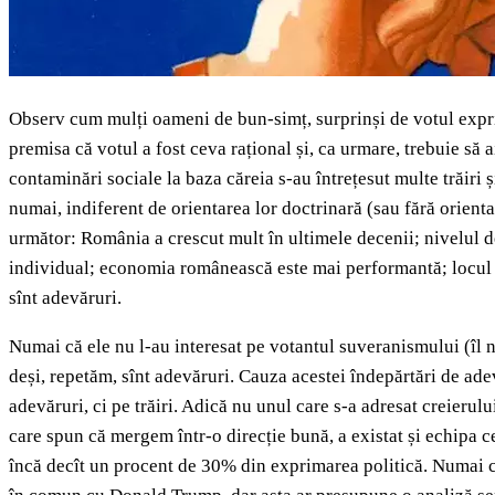
Observ cum mulți oameni de bun-simț, surprinși de votul exprima
premisa că votul a fost ceva rațional și, ca urmare, trebuie să
contaminări sociale la baza căreia s-au întrețesut multe trăiri ș
numai, indiferent de orientarea lor doctrinară (sau fără orient
următor: România a crescut mult în ultimele decenii; nivelul de
individual; economia românească este mai performantă; locul R
sînt adevăruri.
Numai că ele nu l-au interesat pe votantul suveranismului (îl 
deși, repetăm, sînt adevăruri. Cauza acestei îndepărtări de adev
adevăruri, ci pe trăiri. Adică nu unul care s-a adresat creierulu
care spun că mergem într-o direcție bună, a existat și echipa ce
încă decît un procent de 30% din exprimarea politică. Numai că