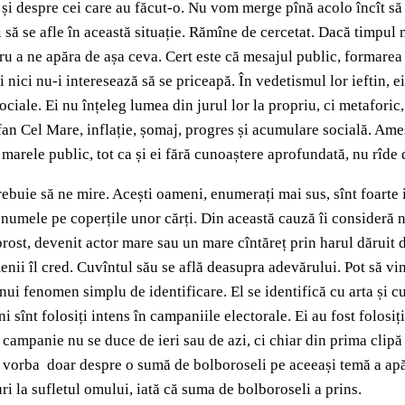
și despre cei care au făcut-o. Nu vom merge pînă acolo încît să 
i să se afle în această situație. Rămîne de cercetat. Dacă timpul 
ntru a ne apăra de așa ceva. Cert este că mesajul public, formare
Și nici nu-i interesează să se priceapă. În vedetismul lor ieftin, e
ciale. Ei nu înțeleg lumea din jurul lor la propriu, ci metaforic
efan Cel Mare, inflație, șomaj, progres și acumulare socială. Ame
arele public, tot ca și ei fără cunoaștere aprofundată, nu rîde d
ebuie să ne mire. Acești oameni, enumerați mai sus, sînt foarte i
 numele pe coperțile unor cărți. Din această cauză îi consideră niș
rost, devenit actor mare sau un mare cîntăreț prin harul dăruit 
ii îl cred. Cuvîntul său se află deasupra adevărului. Pot să vin
nui fenomen simplu de identificare. El se identifică cu arta și c
i sînt folosiți intens în campaniile electorale. Ei au fost folos
campanie nu se duce de ieri sau de azi, ci chiar din prima clip
te vorba doar despre o sumă de bolboroseli pe aceeași temă a apă
i la sufletul omului, iată că suma de bolboroseli a prins.