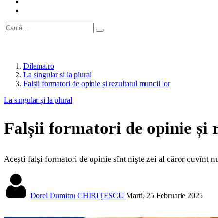
Dilema.ro
La singular si la plural
Falșii formatori de opinie și rezultatul muncii lor
La singular și la plural
Falșii formatori de opinie și 
Acești falși formatori de opinie sînt nişte zei al căror cuvînt nu
Dorel Dumitru CHIRIȚESCU
Marti, 25 Februarie 2025