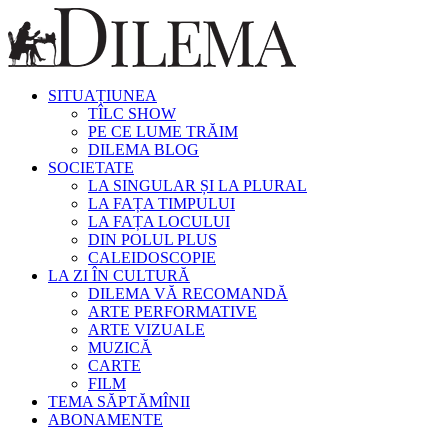
SITUAȚIUNEA
TÎLC SHOW
PE CE LUME TRĂIM
DILEMA BLOG
SOCIETATE
LA SINGULAR ȘI LA PLURAL
LA FAȚA TIMPULUI
LA FAȚA LOCULUI
DIN POLUL PLUS
CALEIDOSCOPIE
LA ZI ÎN CULTURĂ
DILEMA VĂ RECOMANDĂ
ARTE PERFORMATIVE
ARTE VIZUALE
MUZICĂ
CARTE
FILM
TEMA SĂPTĂMÎNII
ABONAMENTE