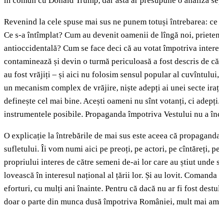
în comun cu Donald Trump, dar asta ar presupune o analiză se
Revenind la cele spuse mai sus ne punem totuși întrebarea: ce a
Ce s-a întîmplat? Cum au devenit oamenii de lîngă noi, prieteni
antioccidentală? Cum se face deci că au votat împotriva intere
contaminează și devin o turmă periculoasă a fost descris de că
au fost vrăjiți – și aici nu folosim sensul popular al cuvîntului
un mecanism complex de vrăjire, niște adepți ai unei secte iraț
definește cel mai bine. Acești oameni nu sînt votanți, ci adepți.
instrumentele posibile. Propaganda împotriva Vestului nu a în
O explicație la întrebările de mai sus este aceea că propagand
sufletului. Îi vom numi aici pe preoți, pe actori, pe cîntăreți, 
propriului interes de către semeni de-ai lor care au știut unde 
lovească în interesul național al țării lor. Și au lovit. Coma
eforturi, cu mulți ani înainte. Pentru că dacă nu ar fi fost dest
doar o parte din munca dusă împotriva României, mult mai amp