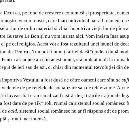
parată).
 făcut ca, pe fond de creștere economică și prosperitate, oamenii
i noștri, vecinii noștri, care luați individual par a fi oameni c
selor lor de ordin material și chiar împotriva vieții lor de pîn
tre Gustave Le Bon și nu vom insista aici. Vom insista însă asup
, ci pe cel religios. Acest vot a fost rezultatul unei munci de de
ionale. Pentru că nu pot fi numiți altfel dacă îi judeci după mod
 Pentru a-i aduce aici, în acest punct, s-a umblat mult la inima lo
ceput de ieri sau de azi, ci chiar din momentul Revoluției din 
a împotriva Vestului a fost dusă de către oameni care sînt
de suf
pe vedetele de pe rețelele de socializare sau de televiziune. Aici 
să-i lovească. Le-au canalizat frustrările și trăirile iraționale
nda a fost dată de pe Tik=Tok. Numai că sistemul social românesc 
ul de
cald
, sistemul social românesc nu ar fi răspuns atît de pro
lă și mult mai intensă.