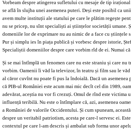
Vorbeam despre atingerea sufletului cu mesaje de tip irațional 
se află în slujba unei asemenea puteri. Deși este posibil ca uni
avem multe instituții ale statului pe care le plătim regește pe
nu se pricep, nu sînt specialiști ai științelor societății umane. 
domeniile lor de exprimare nu au nimic de a face cu științele so
Pur și simplu ies în piața publică și vorbesc despre istorie, Șt
Specialiștii domeniilor despre care vorbim rîd de ei. Numai că m
Și se mai întîmplă un fenomen care nu este straniu și care nu tr
vorbim. Oamenii îi văd la televizor, în teatru și film sau le văd
al căror cuvînt nu poate fi pus la îndoială. Dacă un asemenea p
că PIB-ul României este acum mai mic decît cel din 1989, oamen
adevărat, aceștia nu vor fi crezuți. Omul de rînd este victima u
influență teribilă. Nu este o întîmplare că, azi, asemenea oamen
a României de valorile Occidentului. Și cum spuneam, această 
despre un veritabil patriotism, acesta pe care-l servesc ei. Es
contextul pe care l-am descris și ambalat sub forma unor apelur