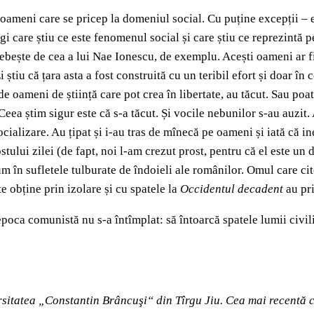
i, oameni care se pricep la domeniul social. Cu puține excepții – e
gi care știu ce este fenomenul social și care știu ce reprezintă
ește de cea a lui Nae Ionescu, de exemplu. Acești oameni ar fi tr
 știu că țara asta a fost construită cu un teribil efort și doar în
de oameni de știință care pot crea în libertate, au tăcut. Sau poa
ea știm sigur este că s-a tăcut. Și vocile nebunilor s-au auzit. A
socializare. Au țipat și i-au tras de mînecă pe oameni și iată că i
ostului zilei (de fapt, noi l-am crezut prost, pentru că el este u
în sufletele tulburate de îndoieli ale românilor. Omul care cite
e obține prin izolare și cu spatele la
Occidentul decadent
au pri
epoca comunistă nu s-a întîmplat: să întoarcă spatele lumii civil
sitatea „Constantin Brâncuşi“ din Tîrgu Jiu. Cea mai recentă c