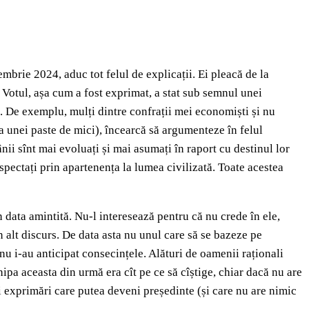
mbrie 2024, aduc tot felul de explicații. Ei pleacă de la
. Votul, așa cum a fost exprimat, a stat sub semnul unei
tea. De exemplu, mulți dintre confrații mei economiști și nu
a unei paste de mici), încearcă să argumenteze în felul
ii sînt mai evoluați și mai asumați în raport cu destinul lor
ectați prin apartenența la lumea civilizată. Toate acestea
data amintită. Nu-l interesează pentru că nu crede în ele,
n alt discurs. De data asta nu unul care să se bazeze pe
i nu i-au anticipat consecințele. Alături de oamenii raționali
hipa aceasta din urmă era cît pe ce să cîștige, chiar dacă nu are
 exprimări care putea deveni președinte (și care nu are nimic