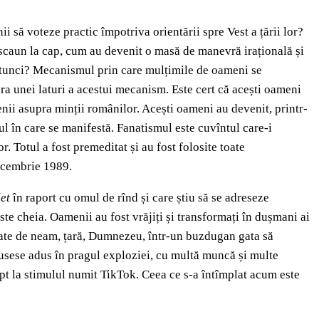
 să voteze practic împotriva orientării spre Vest a țării lor?
u scaun la cap, cum au devenit o masă de manevră irațională și
ă atunci? Mecanismul prin care mulțimile de oameni se
ra unei laturi a acestui mecanism. Este cert că acești oameni
cenii asupra minții românilor. Acești oameni au devenit, printr-
ul în care se manifestă. Fanatismul este cuvîntul care-i
r. Totul a fost premeditat și au fost folosite toate
decembrie 1989.
let
în raport cu omul de rînd și care știu să se adreseze
este cheia. Oamenii au fost vrăjiți și transformați în dușmani ai
 legate de neam, țară, Dumnezeu, într-un buzdugan gata să
fusese adus în pragul exploziei, cu multă muncă și multe
mpt la stimulul numit TikTok. Ceea ce s-a întîmplat acum este