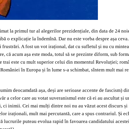
t la primul tur al alegerilor prezidențiale, din data de 24 noie
 aibă o explicație la îndemînă. Dar nu este vorba despre așa ceva
i frustrări. A fost un vot irațional, dat cu sufletul și nu cu min
are, că acum așa este moda, totul să se prezinte diform, sub form
 trai este cu mult superior celui din momentul Revoluției; român
omâniei în Europa și în lume s-a schimbat, sîntem mult mai resp
numim deocamdată așa, deși are serioase accente de fascism) din 
ăr a celor care au votat suveranismul este că ei au ascultat și u
i, ci inimii. Cei mai mulți dintre noi nu au văzut acest discurs ș
lor iraționali, mult mai percutantă, care a spus contrariul. Și ec
 lucrurile puteau evolua rapid în favoarea candidatului acestei