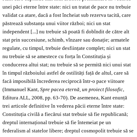
unei păci eterne între state: nici un tratat de pace nu trebuie
validat ca atare, dacă a fost încheiat sub rezerva tacită, care
păstrează substanța unui viitor război; nici un stat
independent [...] nu trebuie să poată fi dobîndit de către alt
stat prin succesiune, schimb, vînzare sau donație; armatele
regulate, cu timpul, trebuie desființate complet; nici un stat
nu trebuie să se amestece cu forța în Constituția și
conducerea altui stat; nu trebuie să se permită nici unui stat
în timpul războiului astfel de ostilități față de altul, care să
facă imposibilă încrederea reciprocă într-o pace viitoare
(Immanuel Kant,
Spre pacea eternă, un proiect filosofic
,
Editura ALL, 2008, pp. 63-70). De asemenea, Kant enunță
trei articole definitive în vederea păcii eterne între state:
Constituția civilă a fiecărui stat trebuie să fie republicană;
dreptul internațional trebuie să fie întemeiat pe un
federalism al statelor libere; dreptul cosmopolit trebuie să se