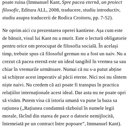
poate ruina (Immanuel Kant,
Spre pacea eternă, un proiect
filosofic
, Editura ALL, 2008, traducere, studiu introductiv,
studiu asupra traducerii de Rodica Croitoru, pp. 7-52).
Ne oprim aici cu prezentarea operei kantiene. Așa cum este
de bănuit, visul lui Kant nu a murit. Este o lectură obligatorie
pentru orice om preocupat de filosofia socială. În același
timp, trebuie spus că filosoful german nu a fost un naiv. Nu a
crezut că pacea eternă este un ideal tangibil în vremea sa sau
chiar în vremurile următoare. Numai că nu s-a putut abține
să schițeze acest imperativ al păcii eterne. Nici noi nu sîntem
niște naivi. Nu credem că azi poate fi transpus în practica
relațiilor internaționale acest ideal. Dar asta nu ne poate opri
să visăm. Putem visa că istoria umană va pune la baza sa
rațiunea („Rațiunea condamnă războiul în numele legii
morale, făcînd din starea de pace o datorie nemijlocită,
întemeiată pe un contract între popoare”, Immanuel Kant).