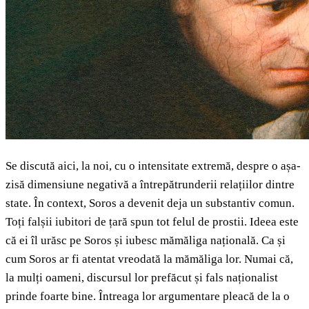
Se discută aici, la noi, cu o intensitate extremă, despre o așa-
zisă dimensiune negativă a întrepătrunderii relațiilor dintre
state. În context, Soros a devenit deja un substantiv comun.
Toți falșii iubitori de țară spun tot felul de prostii. Ideea este
că ei îl urăsc pe Soros și iubesc mămăliga națională. Ca și
cum Soros ar fi atentat vreodată la mămăliga lor. Numai că,
la mulți oameni, discursul lor prefăcut și fals naționalist
prinde foarte bine. Întreaga lor argumentare pleacă de la o