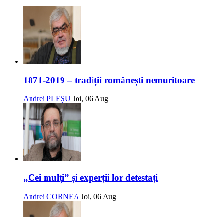
1871-2019 – tradiții românești nemuritoare
Andrei PLEȘU
Joi, 06 Aug
„Cei mulți” și experții lor detestați
Andrei CORNEA
Joi, 06 Aug