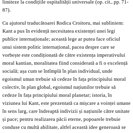
limiteze la condițiile ospitalității universale (op. cit., pp. 71-
87).
Cu ajutorul traducătoarei Rodica Croitoru, mai subliniem:
Kant a pus în evidență necesitatea existenței unei legi
publice internaționale; această lege ar putea face oficiul
unui sistem politic internațional, pacea despre care se
vorbește este condiționată de către existența imperativului
moral kantian, moralitatea fiind considerată a fi o excelență
socială; așa cum se întîmplă în plan individual, unde
egoismul uman trebuie să cedeze în fața principiului moral
colectiv, în plan global, egoismul națiunilor trebuie să
cedeze în fața principiului moral planetar; istoria, în
viziunea lui Kant, este prezentată ca mișcare a voinței umane
în sens larg, care îndreaptă indivizii și națiunile către unitate
și pace; pentru realizarea păcii eterne, popoarele trebuie
conduse cu multă abilitate, altfel această idee generoasă se