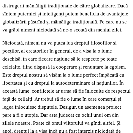
distrugerii mămăligii tradiționale de către globalizare. Dacă
sîntem puternici și inteligenți putem beneficia de avantajele
globalizării păstrînd și mămăliga tradițională. Pe care nu se
va grăbi nimeni niciodată să ne-o scoată din meniul zilei.
Niciodată, nimeni nu va putea lua dreptul filosofilor și
poeților, al creatorilor în general, de a visa la o lume
deschisă, în care fiecare națiune să le respecte pe toate
celelalte, fiind dispusă la cooperare și renunțare la egoism.
Este dreptul nostru să visăm la o lume perfect împăcată cu
libertatea și cu dreptul la autodeterminare al națiunilor. În
această lume, conflictele ar urma să fie înlocuite de respectul
față de ceilalți. Ar trebui să fie o lume în care comerțul și
legea înlocuiesc disputele. Desigur, un asemenea proiect
pare a fi o utopie. Dar asta judecat cu ochii unui om din
zilele noastre. Poate că omul viitorului va gîndi altfel. Și
apoi, dreptul la a visa încă nu a fost interzis niciodată de