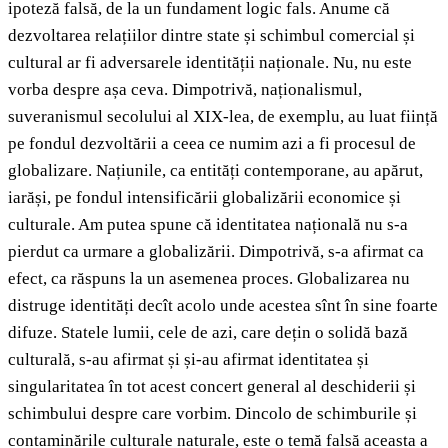
ipoteză falsă, de la un fundament logic fals. Anume că
dezvoltarea relațiilor dintre state și schimbul comercial și
cultural ar fi adversarele identității naționale. Nu, nu este
vorba despre așa ceva. Dimpotrivă, naționalismul,
suveranismul secolului al XIX-lea, de exemplu, au luat ființă
pe fondul dezvoltării a ceea ce numim azi a fi procesul de
globalizare. Națiunile, ca entități contemporane, au apărut,
iarăși, pe fondul intensificării globalizării economice și
culturale. Am putea spune că identitatea națională nu s-a
pierdut ca urmare a globalizării. Dimpotrivă, s-a afirmat ca
efect, ca răspuns la un asemenea proces. Globalizarea nu
distruge identități decît acolo unde acestea sînt în sine foarte
difuze. Statele lumii, cele de azi, care dețin o solidă bază
culturală, s-au afirmat și și-au afirmat identitatea și
singularitatea în tot acest concert general al deschiderii și
schimbului despre care vorbim. Dincolo de schimburile și
contaminările culturale naturale, este o temă falsă aceasta a