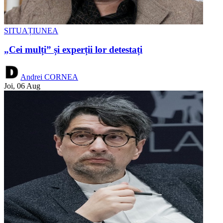
SITUAȚIUNEA
„Cei mulți” și experții lor detestați
Andrei CORNEA
Joi, 06 Aug