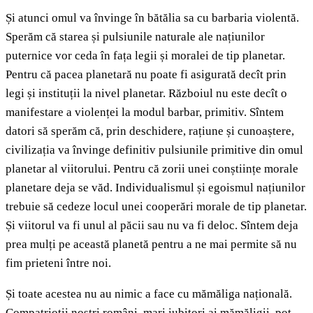
Și atunci omul va învinge în bătălia sa cu barbaria violentă.
Sperăm că starea și pulsiunile naturale ale națiunilor
puternice vor ceda în fața legii și moralei de tip planetar.
Pentru că pacea planetară nu poate fi asigurată decît prin
legi și instituții la nivel planetar. Războiul nu este decît o
manifestare a violenței la modul barbar, primitiv. Sîntem
datori să sperăm că, prin deschidere, rațiune și cunoaștere,
civilizația va învinge definitiv pulsiunile primitive din omul
planetar al viitorului. Pentru că zorii unei conștiințe morale
planetare deja se văd. Individualismul și egoismul națiunilor
trebuie să cedeze locul unei cooperări morale de tip planetar.
Și viitorul va fi unul al păcii sau nu va fi deloc. Sîntem deja
prea mulți pe această planetă pentru a ne mai permite să nu
fim prieteni între noi.
Și toate acestea nu au nimic a face cu mămăliga națională.
Compatrioții noștri români, mari iubitori ai mămăligii, pot