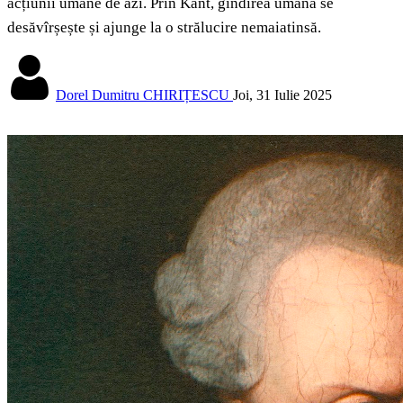
acțiunii umane de azi. Prin Kant, gîndirea umană se
desăvîrșește și ajunge la o strălucire nemaiatinsă.
Dorel Dumitru CHIRIȚESCU
Joi, 31 Iulie 2025