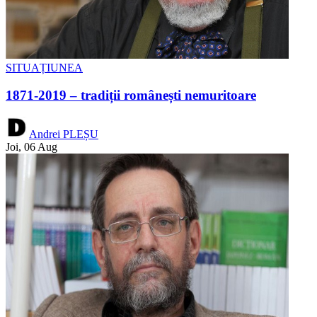
SITUAȚIUNEA
1871-2019 – tradiții românești nemuritoare
Andrei PLEȘU
Joi, 06 Aug