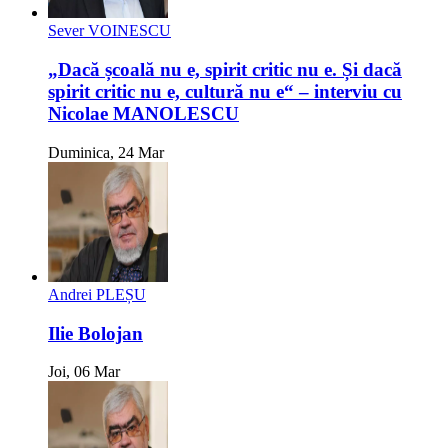
Sever VOINESCU
„Dacă școală nu e, spirit critic nu e. Și dacă
spirit critic nu e, cultură nu e“ – interviu cu
Nicolae MANOLESCU
Duminica, 24 Mar
Andrei PLEȘU
Ilie Bolojan
Joi, 06 Mar