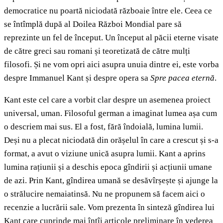
democratice nu poartă niciodată războaie între ele. Ceea ce
se întîmplă după al Doilea Război Mondial pare să
reprezinte un fel de început. Un început al păcii eterne visate
de către greci sau romani și teoretizată de către mulți
filosofi. Și ne vom opri aici asupra unuia dintre ei, este vorba
despre Immanuel Kant și despre opera sa
Spre pacea eternă
.
Kant este cel care a vorbit clar despre un asemenea proiect
universal, uman. Filosoful german a imaginat lumea așa cum
o descriem mai sus. El a fost, fără îndoială, lumina lumii.
Deși nu a plecat niciodată din orășelul în care a crescut și s-a
format, a avut o viziune unică asupra lumii. Kant a aprins
lumina rațiunii și a deschis epoca gîndirii și acțiunii umane
de azi. Prin Kant, gîndirea umană se desăvîrșește și ajunge la
o strălucire nemaiatinsă. Nu ne propunem să facem aici o
recenzie a lucrării sale. Vom prezenta în sinteză gîndirea lui
Kant care cuprinde mai întîi articole preliminare în vederea