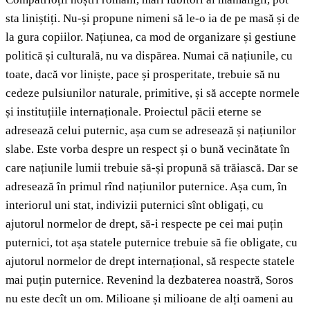
sta liniștiți. Nu-și propune nimeni să le-o ia de pe masă și de
la gura copiilor. Națiunea, ca mod de organizare și gestiune
politică și culturală, nu va dispărea. Numai că națiunile, cu
toate, dacă vor liniște, pace și prosperitate, trebuie să nu
cedeze pulsiunilor naturale, primitive, și să accepte normele
și instituțiile internaționale. Proiectul păcii eterne se
adresează celui puternic, așa cum se adresează și națiunilor
slabe. Este vorba despre un respect și o bună vecinătate în
care națiunile lumii trebuie să-și propună să trăiască. Dar se
adresează în primul rînd națiunilor puternice. Așa cum, în
interiorul uni stat, indivizii puternici sînt obligați, cu
ajutorul normelor de drept, să-i respecte pe cei mai puțin
puternici, tot așa statele puternice trebuie să fie obligate, cu
ajutorul normelor de drept internațional, să respecte statele
mai puțin puternice. Revenind la dezbaterea noastră, Soros
nu este decît un om. Milioane și milioane de alți oameni au