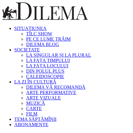
SITUAȚIUNEA
TÎLC SHOW
PE CE LUME TRĂIM
DILEMA BLOG
SOCIETATE
LA SINGULAR ȘI LA PLURAL
LA FAȚA TIMPULUI
LA FAȚA LOCULUI
DIN POLUL PLUS
CALEIDOSCOPIE
LA ZI ÎN CULTURĂ
DILEMA VĂ RECOMANDĂ
ARTE PERFORMATIVE
ARTE VIZUALE
MUZICĂ
CARTE
FILM
TEMA SĂPTĂMÎNII
ABONAMENTE