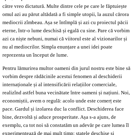
către vreo dictatură. Multe dintre cele pe care le făptuiește
omul azi au părut altădată a fi simple utopii, la auzul cărora
mediocrii zîmbeau. Așa se întîmplă și azi cu proiectul păcii
eterne, într-o lume deschisă și egală cu sine. Pare că vorbim
azi ca niște nebuni, numai că viitorul este al vizionarilor și
nu al mediocrilor. Simpla enunțare a unei idei poate
reprezenta un început de lume.
Pentru lămurirea multor oameni din jurul nostru este bine să
vorbim despre rădăcinile acestui fenomen al deschiderii
internaționale și al intensificării relațiilor comerciale,
realizînd astfel buna vecinătate între oameni și națiuni. Noi,
economiștii, avem o regulă: acolo unde este comerț este
pace. Gardul și izolarea duc la conflict. Deschiderea face
bine, dezvoltă și aduce prosperitate. Așa s-a ajuns, de
exemplu, ca tot noi să constatăm un adevăr pe care lumea îl
experimentează de mai mult timp: statele deschise și