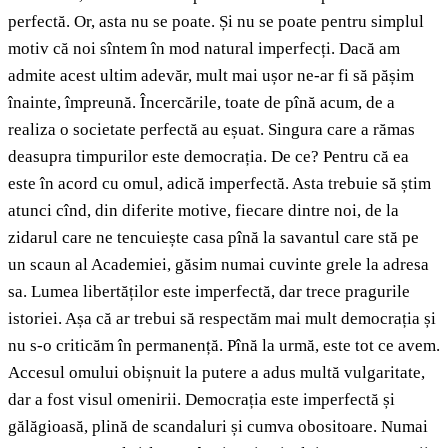
perfectă. Or, asta nu se poate. Și nu se poate pentru simplul
motiv că noi sîntem în mod natural imperfecți. Dacă am
admite acest ultim adevăr, mult mai ușor ne-ar fi să pășim
înainte, împreună. Încercările, toate de pînă acum, de a
realiza o societate perfectă au eșuat. Singura care a rămas
deasupra timpurilor este democrația. De ce? Pentru că ea
este în acord cu omul, adică imperfectă. Asta trebuie să știm
atunci cînd, din diferite motive, fiecare dintre noi, de la
zidarul care ne tencuiește casa pînă la savantul care stă pe
un scaun al Academiei, găsim numai cuvinte grele la adresa
sa. Lumea libertăților este imperfectă, dar trece pragurile
istoriei. Așa că ar trebui să respectăm mai mult democrația și
nu s-o criticăm în permanență. Pînă la urmă, este tot ce avem.
Accesul omului obișnuit la putere a adus multă vulgaritate,
dar a fost visul omenirii. Democrația este imperfectă și
gălăgioasă, plină de scandaluri și cumva obositoare. Numai