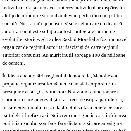
individual. Ca și cum acest interes individual ar dispărea în
alt tip de orînduire și omul ar deveni perfect în competiția
socială. Nu s-a întîmplat asta. Visele celor care credeau că
autoritarismul este soluția au fost spulberate curînd de
evoluțiile istorice. Al Doilea Război Mondial a fost un măcel
organizat de regimul autoritar fascist și de către regimul
autoritar comunist. Au murit inutil aproape 100 de milioane
de oameni.
În ideea abandonării regimului democratic, Manoilescu
propune organizarea României ca un stat corporativ. Ce
presupune asta? „Ce voim noi? Noi voim o funcționare a
statului în care interesul țării ar trece deasupra partidelor și
în care Suveranului i s-ar da dreptul să facă binele pe care
partidele i-l refuză azi. Noi vrem un regim în care înfrînarea
politicianismului s-ar face fără dictatură și care ar asigura