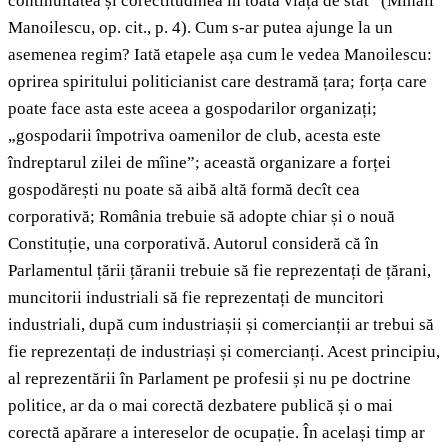
continuitatea și corectitudinea în toată viața de stat” (Mihail
Manoilescu, op. cit., p. 4). Cum s-ar putea ajunge la un
asemenea regim? Iată etapele așa cum le vedea Manoilescu:
oprirea spiritului politicianist care destramă țara; forța care
poate face asta este aceea a gospodarilor organizați;
„gospodarii împotriva oamenilor de club, acesta este
îndreptarul zilei de mîine”; această organizare a forței
gospodărești nu poate să aibă altă formă decît cea
corporativă; România trebuie să adopte chiar și o nouă
Constituție, una corporativă. Autorul consideră că în
Parlamentul țării țăranii trebuie să fie reprezentați de țărani,
muncitorii industriali să fie reprezentați de muncitori
industriali, după cum industriașii și comercianții ar trebui să
fie reprezentați de industriași și comercianți. Acest principiu,
al reprezentării în Parlament pe profesii și nu pe doctrine
politice, ar da o mai corectă dezbatere publică și o mai
corectă apărare a intereselor de ocupație. În același timp ar