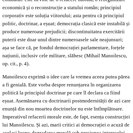
economică și o reconstrucție a statului român; principiul
corporativ este soluția viitorului; asta pentru că principiul
politic, doctrinar, a eșuat; democrația clasică este instabilă și
produce numeroase prejudicii; discontinuitatea exercitării
puterii este doar unul dintre numeroasele sale neajunsuri;
așa se face că, pe fondul democrației parlamentare, forțele
națiunii, inclusiv cele militare, slăbesc (Mihail Manoilescu,
op. cit., p. 4).
Manoilescu exprimă o idee care la vremea aceea putea părea
a fi genială. Este vorba despre renunțarea în organizarea
politică la principiul doctrinar pe care îl declara ca fiind
eșuat. Asemănarea cu doctrinarii postmodernității de azi care
enunță din nou moartea doctrinelor nu este întîmplătoare.
Imperativul refacerii morale este, de fapt, esența construcției
lui Manoilescu. Și azi, marii critici ai democrației o acuză de
același lucru: degradarea morală sub presiunea interesului