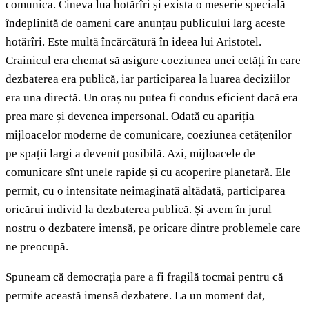
comunica. Cineva lua hotărîri și exista o meserie specială
îndeplinită de oameni care anunțau publicului larg aceste
hotărîri. Este multă încărcătură în ideea lui Aristotel.
Crainicul era chemat să asigure coeziunea unei cetăți în care
dezbaterea era publică, iar participarea la luarea deciziilor
era una directă. Un oraș nu putea fi condus eficient dacă era
prea mare și devenea impersonal. Odată cu apariția
mijloacelor moderne de comunicare, coeziunea cetățenilor
pe spații largi a devenit posibilă. Azi, mijloacele de
comunicare sînt unele rapide și cu acoperire planetară. Ele
permit, cu o intensitate neimaginată altădată, participarea
oricărui individ la dezbaterea publică. Și avem în jurul
nostru o dezbatere imensă, pe oricare dintre problemele care
ne preocupă.
Spuneam că democrația pare a fi fragilă tocmai pentru că
permite această imensă dezbatere. La un moment dat,