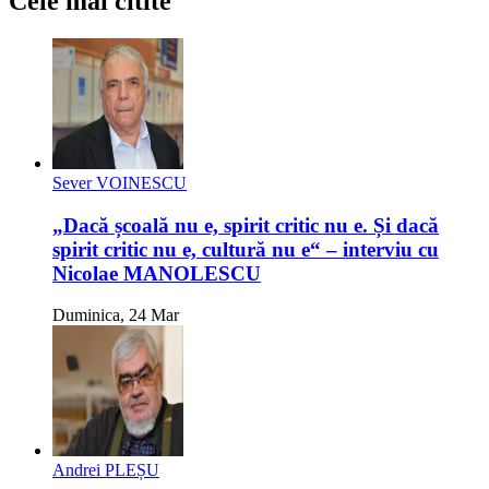
Cele mai citite
Sever VOINESCU
„Dacă școală nu e, spirit critic nu e. Și dacă
spirit critic nu e, cultură nu e“ – interviu cu
Nicolae MANOLESCU
Duminica, 24 Mar
Andrei PLEȘU