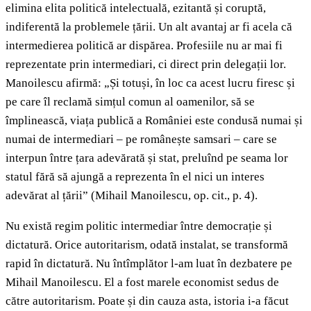
elimina elita politică intelectuală, ezitantă și coruptă,
indiferentă la problemele țării. Un alt avantaj ar fi acela că
intermedierea politică ar dispărea. Profesiile nu ar mai fi
reprezentate prin intermediari, ci direct prin delegații lor.
Manoilescu afirmă: „Și totuși, în loc ca acest lucru firesc și
pe care îl reclamă simțul comun al oamenilor, să se
împlinească, viața publică a României este condusă numai și
numai de intermediari – pe românește samsari – care se
interpun între țara adevărată și stat, preluînd pe seama lor
statul fără să ajungă a reprezenta în el nici un interes
adevărat al țării” (Mihail Manoilescu, op. cit., p. 4).
Nu există regim politic intermediar între democrație și
dictatură. Orice autoritarism, odată instalat, se transformă
rapid în dictatură. Nu întîmplător l-am luat în dezbatere pe
Mihail Manoilescu. El a fost marele economist sedus de
către autoritarism. Poate și din cauza asta, istoria i-a făcut