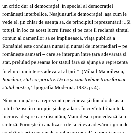
un critic dur al democrației, în special al democrației
românești interbelice. Neajunsurile democrației, așa cum le
vede el, țin chiar de esența sa, de principiul reprezentării: „Și
totuși, în loc ca acest lucru firesc și pe care îl reclamă simțul
comun al oamenilor să se împlinească, viața publică a
României este condusă numai și numai de intermediari – pe
românește samsari – care se interpun între țara adevărată și
stat, preluînd pe seama lor statul fără să ajungă a reprezenta
în el nici un interes adevărat al țării”
(Mihail Manoilescu,
România, stat corporativ. De ce și cum trebuie transformat
statul nostru
,
Tipografia Modernă, 1933, p. 4).
Nimeni nu părea a reprezenta pe cineva și dincolo de asta
totul căzuse în corupție și degradare. În cuvîntul-înainte la
lucrarea despre care discutăm, Manoilescu procedează la o
sinteză. Pornește în analiza sa de la cîteva adevăruri greu de
combătut: este nevoie de o refacere morală, o reorganizare