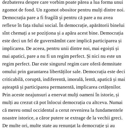
dezbaterea despre care vorbim poate părea a lua forma unui
zgomot de fond. Un zgomot obositor pentru mulți dintre noi.
Democrația pare a fi fragilă și pentru că pare a nu avea
reflexe în fața răului social. În democrație, apărătorii binelui
sînt chemați a se poziționa și a apăra acest bine. Democrația
este deci un fel de guvernămînt care implică participarea și
implicarea. De aceea, pentru unii dintre noi, mai egoiști și
mai apatici, pare a nu fi un regim perfect. Și nici nu este un
regim perfect. Dar este singurul regim care oferă demnitate
omului prin garantarea libertăților sale. Democrația este deci
criticabilă, coruptă, indiferentă, imorală, lentă, apatică și mai
așteaptă și participarea permanentă, implicarea cetățenilor.
Prin aceste neajunsuri a enervat mulți oameni în istorie, și
mulți au crezut că pot înlocui democrația cu altceva. Numai
că mereu omul occidental a cerut revenirea la fundamentele
noastre istorice, a căror putere se extrage de la vechii greci.
De multe ori, multe state au renunțat la democrație și au