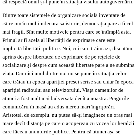
că respectă omul și-l pune în situația visului autoguvernării.
Dintre toate sistemele de organizare socială inventate de
către om în multimilenara sa istorie, democrația pare a fi cel
mai fragil. Sînt multe motivele pentru care se întîmplă asta.
Primul ar fi acela al libertății de exprimare care este
implicită libertății politice. Noi, cei care trăim azi, discutăm
aprins despre libertatea de exprimare de pe rețelele de
socializare și despre cum această libertate pare a ne submina
viața. Dar nici unul dintre noi nu se pune în situația celor
care trăiau în epoca apariției presei scrise sau chiar în epoca
apariției radioului sau televizorului. Viața oamenilor de
atunci a fost mult mai bulversată decît a noastră. Pragurile
comunicării în masă au adus mereu mari îngrijorări.
Aristotel, de exemplu, nu putea să-și imagineze un oraș mai
mare decît distanța pe care o acopereau cu vocea lor heralzii
care făceau anunțurile publice. Pentru că atunci așa se