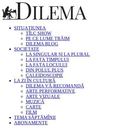
SITUAȚIUNEA
TÎLC SHOW
PE CE LUME TRĂIM
DILEMA BLOG
SOCIETATE
LA SINGULAR ȘI LA PLURAL
LA FAȚA TIMPULUI
LA FAȚA LOCULUI
DIN POLUL PLUS
CALEIDOSCOPIE
LA ZI ÎN CULTURĂ
DILEMA VĂ RECOMANDĂ
ARTE PERFORMATIVE
ARTE VIZUALE
MUZICĂ
CARTE
FILM
TEMA SĂPTĂMÎNII
ABONAMENTE