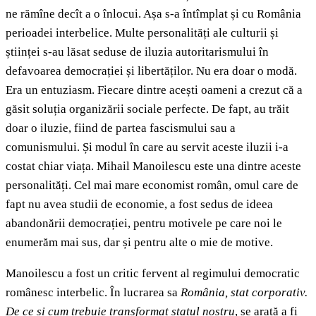
ne rămîne decît a o înlocui. Așa s-a întîmplat și cu România
perioadei interbelice. Multe personalități ale culturii și
științei s-au lăsat seduse de iluzia autoritarismului în
defavoarea democrației și libertăților. Nu era doar o modă.
Era un entuziasm. Fiecare dintre acești oameni a crezut că a
găsit soluția organizării sociale perfecte. De fapt, au trăit
doar o iluzie, fiind de partea fascismului sau a
comunismului. Și modul în care au servit aceste iluzii i-a
costat chiar viața. Mihail Manoilescu este una dintre aceste
personalități. Cel mai mare economist român, omul care de
fapt nu avea studii de economie, a fost sedus de ideea
abandonării democrației, pentru motivele pe care noi le
enumerăm mai sus, dar și pentru alte o mie de motive.
Manoilescu a fost un critic fervent al regimului democratic
românesc interbelic. În lucrarea sa
România, stat corporativ.
De ce și cum trebuie transformat statul nostru
, se arată a fi