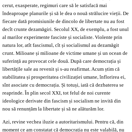
cerut, exasperate, regimuri care să le satisfacă mai
îndeaproape planurile și să le dea o nouă strălucire vieții. De
fiecare dată promisiunile de dincolo de libertate nu au fost
decît crunte dezamăgiri. Secolul XX, de exemplu, a fost unul
al marilor experimente fasciste și socialiste. Violente prin
natura lor, atît fascismul, cît și socialismul au dezamăgit
crunt. Milioane și milioane de victime umane și un ocean de
suferință au provocat cele două. După care democrația și
libertățile sale au revenit și s-au reafirmat. Acum știm că
stabilitatea și prosperitatea civilizației umane, înflorirea ei,
sînt asociate cu democrația. Și totuși, iată că dezbaterea se
reaprinde. În plin secol XXI, tot felul de noi curente
ideologice derivate din fascism și socialism ne invită din
nou să renunțăm la libertate și să ne alăturăm lor.
Azi, revine vechea iluzie a autoritarismului. Pentru că, din
moment ce am constatat că democrația nu este valabilă, nu