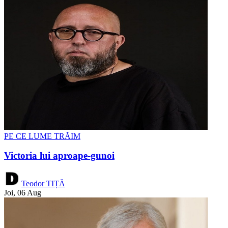
PE CE LUME TRĂIM
Victoria lui aproape-gunoi
Teodor TIȚĂ
Joi, 06 Aug