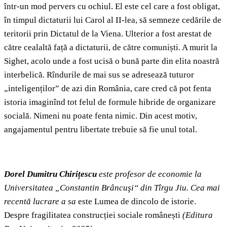
într-un mod pervers cu ochiul. El este cel care a fost obligat,
în timpul dictaturii lui Carol al II-lea, să semneze cedările de
teritorii prin Dictatul de la Viena. Ulterior a fost arestat de
către cealaltă față a dictaturii, de către comuniști. A murit la
Sighet, acolo unde a fost ucisă o bună parte din elita noastră
interbelică. Rîndurile de mai sus se adresează tuturor
„inteligenților” de azi din România, care cred că pot fenta
istoria imaginînd tot felul de formule hibride de organizare
socială. Nimeni nu poate fenta nimic. Din acest motiv,
angajamentul pentru libertate trebuie să fie unul total.
Dorel Dumitru Chirițescu
este profesor de economie la
Universitatea „Constantin Brâncuşi“ din Tîrgu Jiu. Cea mai
recentă lucrare a sa
este Lumea de dincolo de istorie.
Despre fragilitatea construcției sociale românești
(Editura