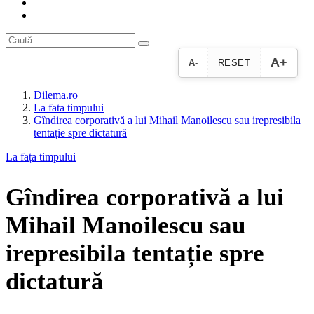
A+
A-
RESET
Dilema.ro
La fata timpului
Gîndirea corporativă a lui Mihail Manoilescu sau irepresibila
tentație spre dictatură
La fața timpului
Gîndirea corporativă a lui
Mihail Manoilescu sau
irepresibila tentație spre
dictatură