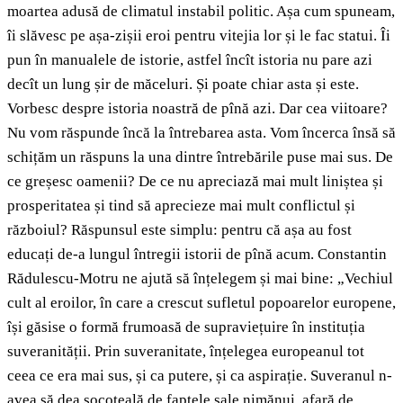
moartea adusă de climatul instabil politic. Așa cum spuneam,
îi slăvesc pe așa-zișii eroi pentru vitejia lor și le fac statui. Îi
pun în manualele de istorie, astfel încît istoria nu pare azi
decît un lung șir de măceluri. Și poate chiar asta și este.
Vorbesc despre istoria noastră de pînă azi. Dar cea viitoare?
Nu vom răspunde încă la întrebarea asta. Vom încerca însă să
schițăm un răspuns la una dintre întrebările puse mai sus. De
ce greșesc oamenii? De ce nu apreciază mai mult liniștea și
prosperitatea și tind să aprecieze mai mult conflictul și
războiul? Răspunsul este simplu: pentru că așa au fost
educați de-a lungul întregii istorii de pînă acum. Constantin
Rădulescu-Motru ne ajută să înțelegem și mai bine: „Vechiul
cult al eroilor, în care a crescut sufletul popoarelor europene,
își găsise o formă frumoasă de supraviețuire în instituția
suveranității. Prin suveranitate, înțelegea europeanul tot
ceea ce era mai sus, și ca putere, și ca aspirație. Suveranul n-
avea să dea socoteală de faptele sale nimănui, afară de