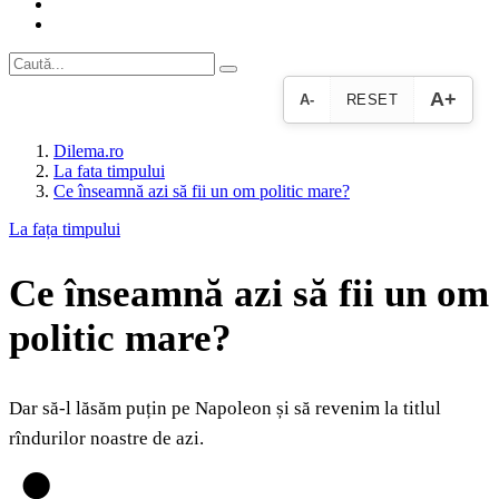
A+
A-
RESET
Dilema.ro
La fata timpului
Ce înseamnă azi să fii un om politic mare?
La fața timpului
Ce înseamnă azi să fii un om
politic mare?
Dar să-l lăsăm puțin pe Napoleon și să revenim la titlul
rîndurilor noastre de azi.