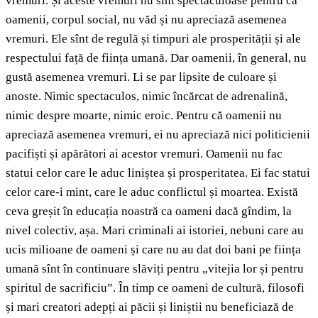
vremuri. Și aceste vremuri nu sînt spectaculoase pentru că
oamenii, corpul social, nu văd și nu apreciază asemenea
vremuri. Ele sînt de regulă și timpuri ale prosperității și ale
respectului față de ființa umană. Dar oamenii, în general, nu
gustă asemenea vremuri. Li se par lipsite de culoare și
anoste. Nimic spectaculos, nimic încărcat de adrenalină,
nimic despre moarte, nimic eroic. Pentru că oamenii nu
apreciază asemenea vremuri, ei nu apreciază nici politicienii
pacifiști și apărători ai acestor vremuri. Oamenii nu fac
statui celor care le aduc liniștea și prosperitatea. Ei fac statui
celor care-i mint, care le aduc conflictul și moartea. Există
ceva greșit în educația noastră ca oameni dacă gîndim, la
nivel colectiv, așa. Mari criminali ai istoriei, nebuni care au
ucis milioane de oameni și care nu au dat doi bani pe ființa
umană sînt în continuare slăviți pentru „vitejia lor și pentru
spiritul de sacrificiu”. În timp ce oameni de cultură, filosofi
și mari creatori adepți ai păcii și liniștii nu beneficiază de