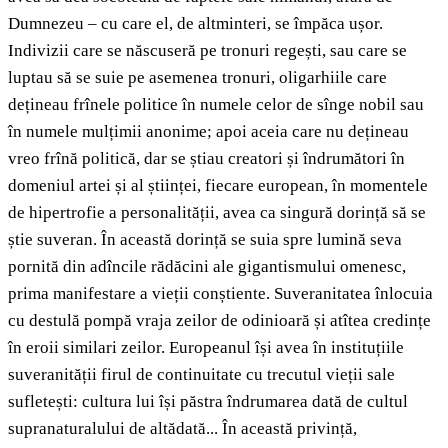
Dumnezeu – cu care el, de altminteri, se împăca ușor.
Indivizii care se născuseră pe tronuri regești, sau care se
luptau să se suie pe asemenea tronuri, oligarhiile care
dețineau frînele politice în numele celor de sînge nobil sau
în numele mulțimii anonime; apoi aceia care nu dețineau
vreo frînă politică, dar se știau creatori și îndrumători în
domeniul artei și al științei, fiecare european, în momentele
de hipertrofie a personalității, avea ca singură dorință să se
știe suveran. În această dorință se suia spre lumină seva
pornită din adîncile rădăcini ale gigantismului omenesc,
prima manifestare a vieții conștiente. Suveranitatea înlocuia
cu destulă pompă vraja zeilor de odinioară și atîtea credințe
în eroii similari zeilor. Europeanul își avea în instituțiile
suveranității firul de continuitate cu trecutul vieții sale
sufletești: cultura lui își păstra îndrumarea dată de cultul
supranaturalului de altădată... În această privință,