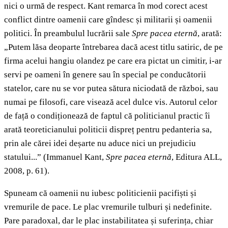
nici o urmă de respect. Kant remarca în mod corect acest
conflict dintre oamenii care gîndesc și militarii și oamenii
politici. În preambulul lucrării sale
Spre pacea eternă
, arată:
„Putem lăsa deoparte întrebarea dacă acest titlu satiric, de pe
firma acelui hangiu olandez pe care era pictat un cimitir, i-ar
servi pe oameni în genere sau în special pe conducătorii
statelor, care nu se vor putea sătura niciodată de război, sau
numai pe filosofi, care visează acel dulce vis. Autorul celor
de față o condiționează de faptul că politicianul practic îi
arată teoreticianului politicii dispreț pentru pedanteria sa,
prin ale cărei idei deșarte nu aduce nici un prejudiciu
statului...” (Immanuel Kant,
Spre pacea eternă
, Editura ALL,
2008, p. 61).
Spuneam că oamenii nu iubesc politicienii pacifiști și
vremurile de pace. Le plac vremurile tulburi și nedefinite.
Pare paradoxal, dar le plac instabilitatea și suferința, chiar