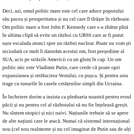
Deci, azi, omul politic mare este cel care aduce poporului
său pacea și prosperitatea și nu cel care îl tîrăște în războaie.
Om politic mare a fost John F. Kennedy care s-a zbătut pînă
în ultima clipă să evite un război cu URSS care ar fi putut
ușor escalada atunci spre un război nuclear. Poate nu vom ști
niciodată ce mult îi datorăm acestui om, fost președinte al
SUA, ucis pe străzile Americii cu un glonț în cap. Un om
politic mic este Vladimir Putin, care crede că poate opri
expansiunea și strălucirea Vestului, cu pușca. Și pentru asta
trage cu tunurile în casele cetățenilor simpli din Ucraina.
În încheiere dorim a insista ca pledoaria noastră pentru eroul
păcii și nu pentru cel al războiului să nu fie înțeleasă greșit.
Nu sîntem utopici și nici naivi. Națiunile trebuie să se apere
de alte națiuni care le atacă. Numai că sistemul internațional
nou (cel nou realmente și nu cel imaginat de Putin sau de alți