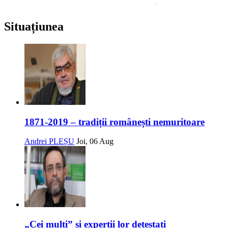
Situațiunea
1871-2019 – tradiții românești nemuritoare
Andrei PLEȘU
Joi, 06 Aug
„Cei mulți” și experții lor detestați