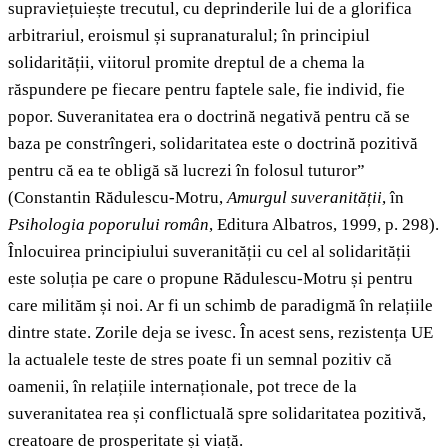
supraviețuiește trecutul, cu deprinderile lui de a glorifica
arbitrariul, eroismul și supranaturalul; în principiul
solidarității, viitorul promite dreptul de a chema la
răspundere pe fiecare pentru faptele sale, fie individ, fie
popor. Suveranitatea era o doctrină negativă pentru că se
baza pe constrîngeri, solidaritatea este o doctrină pozitivă
pentru că ea te obligă să lucrezi în folosul tuturor”
(Constantin Rădulescu-Motru,
Amurgul suveranității
, în
Psihologia poporului român
, Editura Albatros, 1999, p. 298).
Înlocuirea principiului suveranității cu cel al solidarității
este soluția pe care o propune Rădulescu-Motru și pentru
care milităm și noi. Ar fi un schimb de paradigmă în relațiile
dintre state. Zorile deja se ivesc. În acest sens, rezistența UE
la actualele teste de stres poate fi un semnal pozitiv că
oamenii, în relațiile internaționale, pot trece de la
suveranitatea rea și conflictuală spre solidaritatea pozitivă,
creatoare de prosperitate și viață.