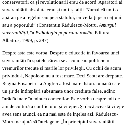
conservatorii ca și revoluționarii erau de acord. Apărători ai
suveranității absolute erau și unii, și alții. Numai că unii o
apărau pe a regelui sau pe a statului, iar ceilalți pe a națiunii
sau a poporului” (Constantin Rădulescu-Motru,
Amurgul
suveranității
, în
Psihologia poporului român
, Editura
Albatros, 1999, p. 297).
Despre asta este vorba. Despre o educație în favoarea unei
suveranități în spatele căreia se ascundeau politicienii
vremurilor trecute și marile lor privilegii. Cu ochii de acum
privindu-l, Napoleon nu a fost mare. Deci Scott are dreptate.
Regina Elisabeta I a Angliei a fost mare. Istoria umană este
un șir de întîmplări subsumate unor credințe false, adînc
înrădăcinate în mintea oamenilor. Este vorba despre mii de
ani de cultură a conflictului și vitejiei. Și dacă această vitejie
avea sens atunci, ea nu mai este de înțeles azi. Rădulescu-
Motru ne ajută să înțelegem: „În principiul suveranității