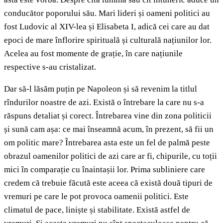
conducător poporului său. Mari lideri și oameni politici au
fost Ludovic al XIV-lea și Elisabeta I, adică cei care au dat
epoci de mare înflorire spirituală și culturală națiunilor lor.
Acelea au fost momente de grație, în care națiunile
respective s-au cristalizat.
Dar să-l lăsăm puțin pe Napoleon și să revenim la titlul
rîndurilor noastre de azi. Există o întrebare la care nu s-a
răspuns detaliat și corect. Întrebarea vine din zona politicii
și sună cam așa: ce mai înseamnă acum, în prezent, să fii un
om politic mare? Întrebarea asta este un fel de palmă peste
obrazul oamenilor politici de azi care ar fi, chipurile, cu toții
mici în comparație cu înaintașii lor. Prima subliniere care
credem că trebuie făcută este aceea că există două tipuri de
vremuri pe care le pot provoca oamenii politici. Este
climatul de pace, liniște și stabilitate. Există astfel de