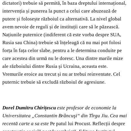
dictatori) trebuie să permită, în baza dreptului internațional,
intervenția și punerea la punct a celui care abuzează de
putere și folosește războiul ca alternativă. La nivel global
avem nevoie de reguli și de instituții care să le păzească.
Națiunile puternice (indiferent că este vorba despre SUA,
Rusia sau China) trebuie să înțeleagă că nu mai pot folosi
forța în fața celor slabe, pentru a le determina conduite pe
care acestea din urmă nu le doresc. Una dintre marile mize
ale războiului dintre Rusia și Ucraina, aceasta este.
Vremurile eroice au trecut și nu ar trebui reinventate. Cel
puternic trebuie să excludă războiul de agresiune.
Dorel Dumitru Chirițescu
este profesor de economie la
Universitatea „Constantin Brâncuşi“ din Tîrgu Jiu. Cea mai
recentă carte a sa este
Pe patul lui Procust. Reflecții despre