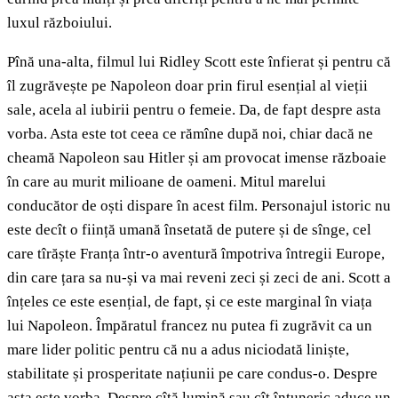
luxul războiului.
Pînă una-alta, filmul lui Ridley Scott este înfierat și pentru că
îl zugrăvește pe Napoleon doar prin firul esențial al vieții
sale, acela al iubirii pentru o femeie. Da, de fapt despre asta
vorba. Asta este tot ceea ce rămîne după noi, chiar dacă ne
cheamă Napoleon sau Hitler și am provocat imense războaie
în care au murit milioane de oameni. Mitul marelui
conducător de oști dispare în acest film. Personajul istoric nu
este decît o ființă umană însetată de putere și de sînge, cel
care tîrăște Franța într-o aventură împotriva întregii Europe,
din care țara sa nu-și va mai reveni zeci și zeci de ani. Scott a
înțeles ce este esențial, de fapt, și ce este marginal în viața
lui Napoleon. Împăratul francez nu putea fi zugrăvit ca un
mare lider politic pentru că nu a adus niciodată liniște,
stabilitate și prosperitate națiunii pe care condus-o. Despre
asta este vorba. Despre cîtă lumină sau cît întuneric aduce un