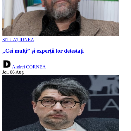
SITUAȚIUNEA
„Cei mulți” și experții lor detestați
Andrei CORNEA
Joi, 06 Aug