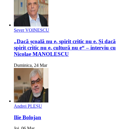
Sever VOINESCU
„Dacă școală nu e, spirit critic nu e. Și dacă
spirit critic nu e, cultură nu e“ – interviu cu
Nicolae MANOLESCU
Duminica, 24 Mar
Andrei PLEȘU
Ilie Bolojan
Joi, 06 Mar