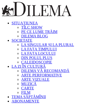
SITUAȚIUNEA
TÎLC SHOW
PE CE LUME TRĂIM
DILEMA BLOG
SOCIETATE
LA SINGULAR ȘI LA PLURAL
LA FAȚA TIMPULUI
LA FAȚA LOCULUI
DIN POLUL PLUS
CALEIDOSCOPIE
LA ZI ÎN CULTURĂ
DILEMA VĂ RECOMANDĂ
ARTE PERFORMATIVE
ARTE VIZUALE
MUZICĂ
CARTE
FILM
TEMA SĂPTĂMÎNII
ABONAMENTE