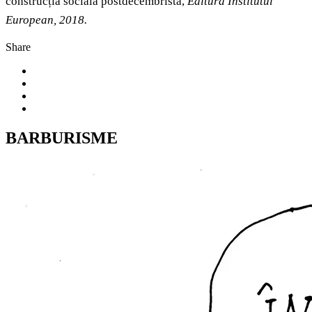
construcția socială postdecembristă,
Editura Institutul
European, 2018.
Share
BARBURISME