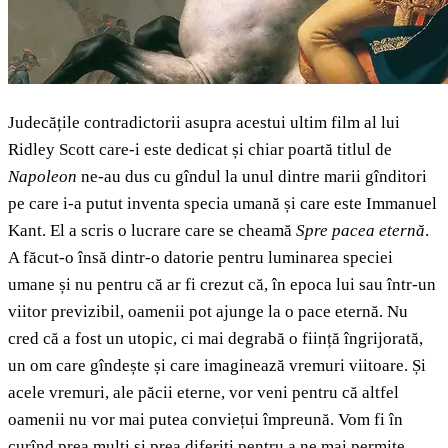
Judecățile contradictorii asupra acestui ultim film al lui
Ridley Scott care-i este dedicat și chiar poartă titlul de
Napoleon
ne-au dus cu gîndul la unul dintre marii gînditori
pe care i-a putut inventa specia umană și care este Immanuel
Kant. El a scris o lucrare care se cheamă
Spre pacea eternă
.
A făcut-o însă dintr-o datorie pentru luminarea speciei
umane și nu pentru că ar fi crezut că, în epoca lui sau într-un
viitor previzibil, oamenii pot ajunge la o pace eternă. Nu
cred că a fost un utopic, ci mai degrabă o ființă îngrijorată,
un om care gîndește și care imaginează vremuri viitoare. Și
acele vremuri, ale păcii eterne, vor veni pentru că altfel
oamenii nu vor mai putea conviețui împreună. Vom fi în
curînd prea mulți și prea diferiți pentru a ne mai permite