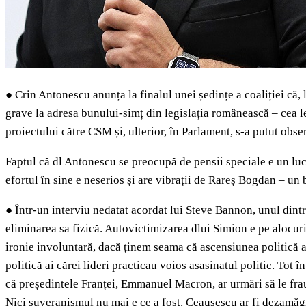
●
Crin Antonescu anunța la finalul unei ședințe a coaliției că, 
grave la adresa bunului-simț din legislația românească – cea le
proiectului către CSM și, ulterior, în Parlament, s-a putut obser
Faptul că dl Antonescu se preocupă de pensii speciale e un luc
efortul în sine e neserios și are vibrații de Rareș Bogdan – un
●
Într-un interviu nedatat acordat lui Steve Bannon, unul dint
eliminarea sa fizică. Autovictimizarea dlui Simion e pe alocur
ironie involuntară, dacă ținem seama că ascensiunea politică a
politică ai cărei lideri practicau voios asasinatul politic. Tot 
că președintele Franței, Emmanuel Macron, ar urmări să le frau
Nici suveranismul nu mai e ce a fost. Ceaușescu ar fi dezamăgi