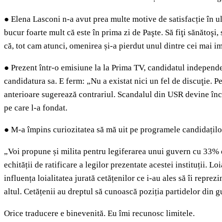
●
Elena Lasconi n-a avut prea multe motive de satisfacție în ul
bucur foarte mult că este în prima zi de Paşte. Să fiţi sănătoşi
că, tot cam atunci, omenirea și-a pierdut unul dintre cei mai i
●
Prezent într-o emisiune la la Prima TV, candidatul independen
candidatura sa. E ferm: „Nu a existat nici un fel de discuţie. P
anterioare sugerează contrariul. Scandalul din USR devine încet
pe care l-a fondat.
●
M-a împins curiozitatea să mă uit pe programele candidațilo
„Voi propune și milita pentru legiferarea unui guvern cu 33% d
echității de ratificare a legilor prezentate acestei instituții. 
influența loialitatea jurată cetățenilor ce i-au ales să îi repr
altul. Cetățenii au dreptul să cunoască poziția partidelor din 
Orice traducere e binevenită. Eu îmi recunosc limitele.