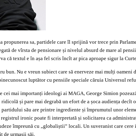
la propunerea sa, partidele care îl sprijină vor trece prin Parlam
gată de vîrsta de pensionare și nivelul absurd de mare al pensii
va că textul e în așa fel scris încît ar pica aproape sigur la Cur
ru bun. Nu e vreun subiect care să enerveze mai mulți oameni de
 binecunoscut luptător cu pensiile speciale căruia Universul refu
re cei mai importanți ideologi ai MAGA, George Simion pozează u
i ridicolă și pare mai degrabă un efort de a șoca audiența decît
 partidului său are printre ingrediente și împrumutul unor eleme
în registrul ironic poate fi interpretată și solicitarea ca admini
deze împreună cu „globaliștii” locali. Un suveranist care cere in
t de urmașii săi.