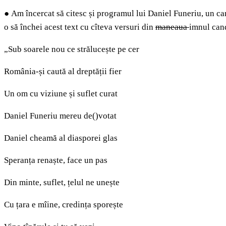
●
Am încercat să citesc și programul lui Daniel Funeriu, un can
o să închei acest text cu cîteva versuri din
maneaua
imnul can
„Sub soarele nou ce strălucește pe cer
România-și caută al dreptății fier
Un om cu viziune și suflet curat
Daniel Funeriu mereu de()votat
Daniel cheamă al diasporei glas
Speranța renaște, face un pas
Din minte, suflet, țelul ne unește
Cu țara e mîine, credința sporește