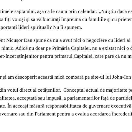
timele săptămîni, așa că le caută prin calendar: „Nu ştiu dacă es
, să fiţi voioşi şi să vă bucuraţi împreună cu familiile şi cu pri
mportanți lideri spirituali? Nu îi spunem.
t Nicușor Dan spune că nu a avut nici o negociere cu lideri ai U
e nimic. Adică nu doar pe Primăria Capitalei, nu a existat nici o d
-încet stînjenitor pentru primarul Capitalei, care pare că nu mai
r și am descoperit această mică comoară pe site-ul lui John-Io
in votul direct al cetățenilor. Conceptul actual de majoritate 
Loialitatea, acceptată sau impusă, a parlamentarilor față de parti
ezinte. În aceeași măsură responsabilitatea de guvernare executivă
guvernare sau din Parlament pentru a evalua acordarea încrederii