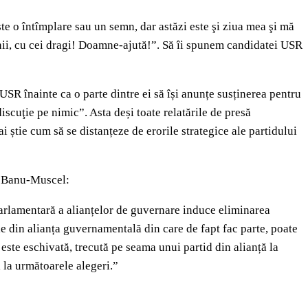
te o întîmplare sau un semn, dar astăzi este şi ziua mea şi mă
etenii, cu cei dragi! Doamne-ajută!”. Să îi spunem candidatei USR
SR înainte ca o parte dintre ei să își anunțe susținerea pentru
iscuţie pe nimic”. Asta deși toate relatările de presă
 știe cum să se distanțeze de erorile strategice ale partidului
n Banu-Muscel:
parlamentară a alianțelor de guvernare induce eliminarea
dele din alianța guvernamentală din care de fapt fac parte, poate
 este eschivată, trecută pe seama unui partid din alianță la
 la următoarele alegeri.”