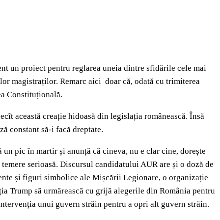
ent un proiect pentru reglarea uneia dintre sfidările cele mai
lor magistraților. Remarc aici doar că, odată cu trimiterea
tea Constituțională.
cît această creație hidoasă din legislația românească. Însă
ză constant să-i facă dreptate.
n pic în martir și anunță că cineva, nu e clar cine, dorește
 o temere serioasă. Discursul candidatului AUR are și o doză de
nte și figuri simbolice ale Mișcării Legionare, o organizație
strația Trump să urmărească cu grijă alegerile din România pentru
tervenția unui guvern străin pentru a opri alt guvern străin.