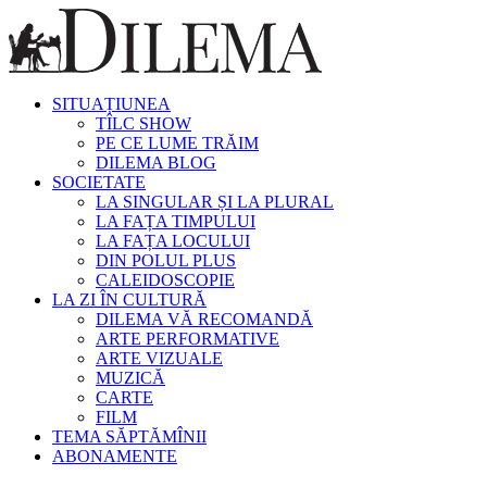
SITUAȚIUNEA
TÎLC SHOW
PE CE LUME TRĂIM
DILEMA BLOG
SOCIETATE
LA SINGULAR ȘI LA PLURAL
LA FAȚA TIMPULUI
LA FAȚA LOCULUI
DIN POLUL PLUS
CALEIDOSCOPIE
LA ZI ÎN CULTURĂ
DILEMA VĂ RECOMANDĂ
ARTE PERFORMATIVE
ARTE VIZUALE
MUZICĂ
CARTE
FILM
TEMA SĂPTĂMÎNII
ABONAMENTE