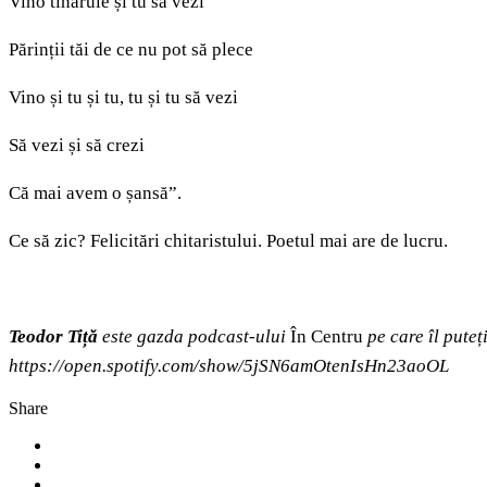
Vino tînărule și tu să vezi
Părinții tăi de ce nu pot să plece
Vino și tu și tu, tu și tu să vezi
Să vezi și să crezi
Că mai avem o șansă”.
Ce să zic? Felicitări chitaristului. Poetul mai are de lucru.
Teodor Tiță
este gazda podcast‑ului
În Centru
pe care îl puteț
https://open.spotify.com/show/5jSN6amOtenIsHn23aoOL
Share