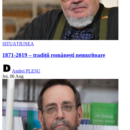
SITUAȚIUNEA
1871-2019 – tradiții românești nemuritoare
Andrei PLEȘU
Joi, 06 Aug