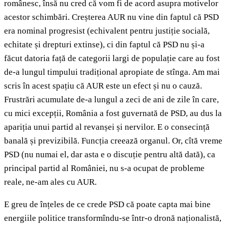
românesc, însă nu cred că vom fi de acord asupra motivelor
acestor schimbări. Creșterea AUR nu vine din faptul că PSD
era nominal progresist (echivalent pentru justiție socială,
echitate și drepturi extinse), ci din faptul că PSD nu și-a
făcut datoria față de categorii largi de populație care au fost
de-a lungul timpului tradițional apropiate de stînga. Am mai
scris în acest spațiu că AUR este un efect și nu o cauză.
Frustrări acumulate de-a lungul a zeci de ani de zile în care,
cu mici excepții, România a fost guvernată de PSD, au dus la
apariția unui partid al revanșei și nervilor. E o consecință
banală și previzibilă. Funcția creează organul. Or, cîtă vreme
PSD (nu numai el, dar asta e o discuție pentru altă dată), ca
principal partid al României, nu s-a ocupat de probleme
reale, ne-am ales cu AUR.
E greu de înțeles de ce crede PSD că poate capta mai bine
energiile politice transformîndu-se într-o dronă naționalistă,