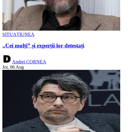
SITUAȚIUNEA
„Cei mulți” și experții lor detestați
Andrei CORNEA
Joi, 06 Aug