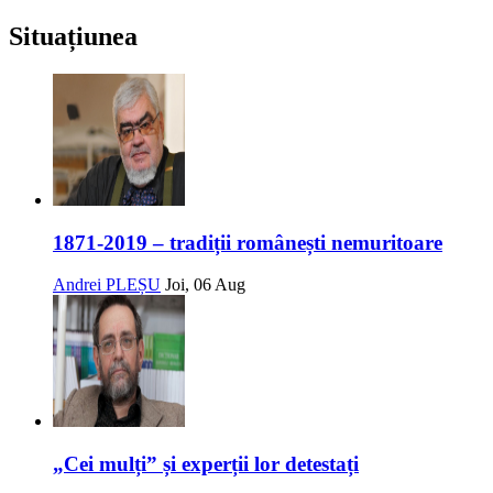
Situațiunea
1871-2019 – tradiții românești nemuritoare
Andrei PLEȘU
Joi, 06 Aug
„Cei mulți” și experții lor detestați