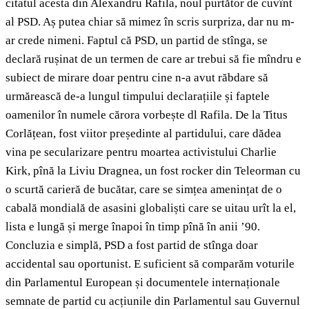
citatul acesta din Alexandru Rafila, noul purtător de cuvînt
al PSD. Aș putea chiar să mimez în scris surpriza, dar nu m-
ar crede nimeni. Faptul că PSD, un partid de stînga, se
declară rușinat de un termen de care ar trebui să fie mîndru e
subiect de mirare doar pentru cine n-a avut răbdare să
urmărească de-a lungul timpului declarațiile și faptele
oamenilor în numele cărora vorbește dl Rafila. De la Titus
Corlățean, fost viitor președinte al partidului, care dădea
vina pe secularizare pentru moartea activistului Charlie
Kirk, pînă la Liviu Dragnea, un fost rocker din Teleorman cu
o scurtă carieră de bucătar, care se simțea amenințat de o
cabală mondială de asasini globaliști care se uitau urît la el,
lista e lungă și merge înapoi în timp pînă în anii ’90.
Concluzia e simplă, PSD a fost partid de stînga doar
accidental sau oportunist. E suficient să comparăm voturile
din Parlamentul European și documentele internaționale
semnate de partid cu acțiunile din Parlamentul sau Guvernul