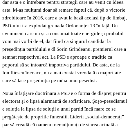
dar asta e o întrebare pentru strategii care au venit cu ideea
asta. M-aș mulțumi doar să remarc faptul că, după o victorie
zdrobitoare în 2016, care a avut la bază același tip de limbaj,
PSD-ului i-a explodat grenada Ordonanței 13 în față. Un
eveniment care nu și-a consumat toate energiile și probabil
vom mai vorbi de el, dat fiind că singurul candidat la
președinția partidului e dl Sorin Grindeanu, premierul care a
semnat respectivul act. La PSD e aproape o tradiție ca
poporul să se întoarcă împotriva partidului. De asta, de la
Ion Iliescu încoace, nu a mai existat vreodată o majoritate
care să lase președinția pe mîna unui pesedist.
Noua înfățișare doctrinară a PSD e o formă de dispreț pentru
electorat și o lipsă alarmantă de sofisticare. Șoșo-pesedismul
e soluția la lipsa de soluții a unui partid încă mare ce se
pregătește de propriile funeralii. Liderii „social-democrați”
par să creadă că oamenii nemulțumiți de starea actuală a