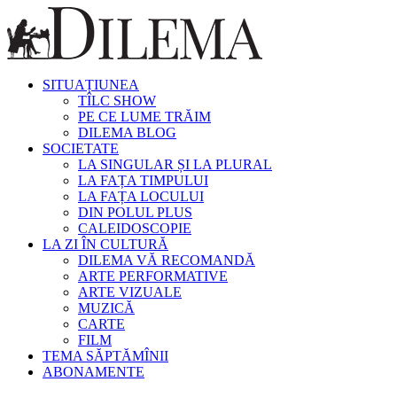
SITUAȚIUNEA
TÎLC SHOW
PE CE LUME TRĂIM
DILEMA BLOG
SOCIETATE
LA SINGULAR ȘI LA PLURAL
LA FAȚA TIMPULUI
LA FAȚA LOCULUI
DIN POLUL PLUS
CALEIDOSCOPIE
LA ZI ÎN CULTURĂ
DILEMA VĂ RECOMANDĂ
ARTE PERFORMATIVE
ARTE VIZUALE
MUZICĂ
CARTE
FILM
TEMA SĂPTĂMÎNII
ABONAMENTE