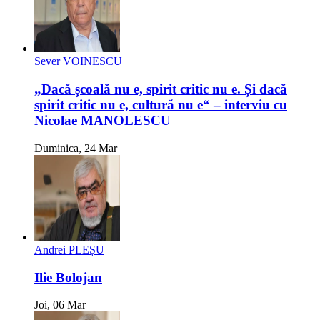
Sever VOINESCU
„Dacă școală nu e, spirit critic nu e. Și dacă
spirit critic nu e, cultură nu e“ – interviu cu
Nicolae MANOLESCU
Duminica, 24 Mar
Andrei PLEȘU
Ilie Bolojan
Joi, 06 Mar