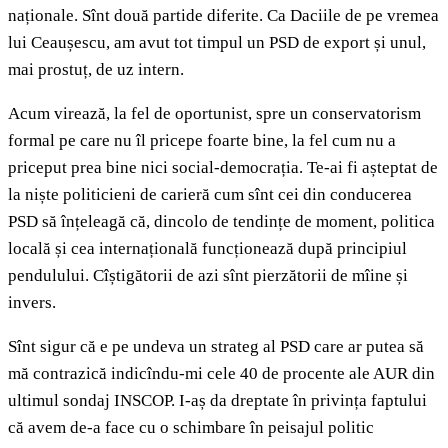
naționale. Sînt două partide diferite. Ca Daciile de pe vremea
lui Ceaușescu, am avut tot timpul un PSD de export și unul,
mai prostuț, de uz intern.
Acum virează, la fel de oportunist, spre un conservatorism
formal pe care nu îl pricepe foarte bine, la fel cum nu a
priceput prea bine nici social-democrația. Te-ai fi așteptat de
la niște politicieni de carieră cum sînt cei din conducerea
PSD să înțeleagă că, dincolo de tendințe de moment, politica
locală și cea internațională funcționează după principiul
pendulului. Cîștigătorii de azi sînt pierzătorii de mîine și
invers.
Sînt sigur că e pe undeva un strateg al PSD care ar putea să
mă contrazică indicîndu-mi cele 40 de procente ale AUR din
ultimul sondaj INSCOP. I-aș da dreptate în privința faptului
că avem de-a face cu o schimbare în peisajul politic