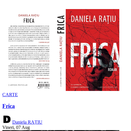
CARTE
Frica
Daniela RAȚIU
Vineri, 07 Aug