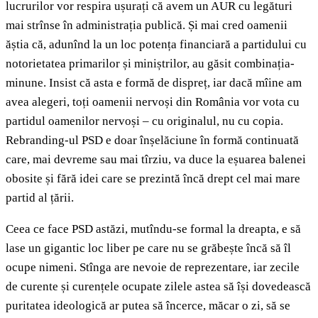
lucrurilor vor respira ușurați că avem un AUR cu legături
mai strînse în administrația publică. Și mai cred oamenii
ăștia că, adunînd la un loc potența financiară a partidului cu
notorietatea primarilor și miniștrilor, au găsit combinația-
minune. Insist că asta e formă de dispreț, iar dacă mîine am
avea alegeri, toți oamenii nervoși din România vor vota cu
partidul oamenilor nervoși – cu originalul, nu cu copia.
Rebranding-ul PSD e doar înșelăciune în formă continuată
care, mai devreme sau mai tîrziu, va duce la eșuarea balenei
obosite și fără idei care se prezintă încă drept cel mai mare
partid al țării.
Ceea ce face PSD astăzi, mutîndu-se formal la dreapta, e să
lase un gigantic loc liber pe care nu se grăbește încă să îl
ocupe nimeni. Stînga are nevoie de reprezentare, iar zecile
de curente și curențele ocupate zilele astea să își dovedească
puritatea ideologică ar putea să încerce, măcar o zi, să se