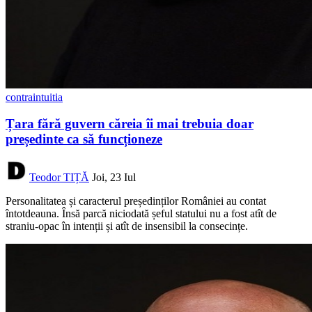
contraintuitia
Țara fără guvern căreia îi mai trebuia doar
președinte ca să funcționeze
Teodor TIȚĂ
Joi, 23 Iul
Personalitatea și caracterul președinților României au contat
întotdeauna. Însă parcă niciodată șeful statului nu a fost atît de
straniu-opac în intenții și atît de insensibil la consecințe.