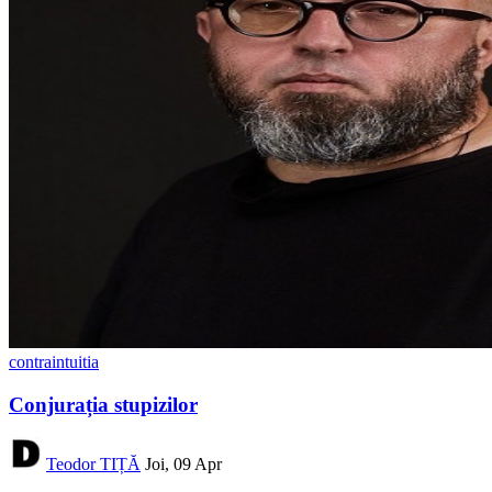
contraintuitia
Conjurația stupizilor
Teodor TIȚĂ
Joi, 09 Apr