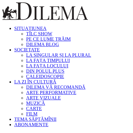
SITUAȚIUNEA
TÎLC SHOW
PE CE LUME TRĂIM
DILEMA BLOG
SOCIETATE
LA SINGULAR ȘI LA PLURAL
LA FAȚA TIMPULUI
LA FAȚA LOCULUI
DIN POLUL PLUS
CALEIDOSCOPIE
LA ZI ÎN CULTURĂ
DILEMA VĂ RECOMANDĂ
ARTE PERFORMATIVE
ARTE VIZUALE
MUZICĂ
CARTE
FILM
TEMA SĂPTĂMÎNII
ABONAMENTE