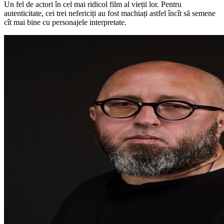
Un fel de actori în cel mai ridicol film al vieții lor. Pentru
autenticitate, cei trei nefericiți au fost machiați astfel încît să semene
cît mai bine cu personajele interpretate.