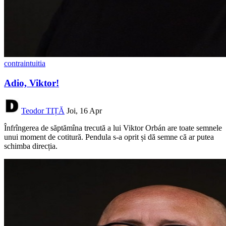
contraintuitia
Adio, Viktor!
Teodor TIȚĂ
Joi, 16 Apr
Înfrîngerea de săptămîna trecută a lui Viktor Orbán are toate semnele
unui moment de cotitură. Pendula s-a oprit și dă semne că ar putea
schimba direcția.