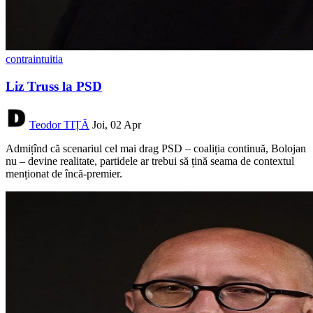
contraintuitia
Liz Truss la PSD
Teodor TIȚĂ
Joi, 02 Apr
Admițînd că scenariul cel mai drag PSD – coaliția continuă, Bolojan
nu – devine realitate, partidele ar trebui să țină seama de contextul
menționat de încă-premier.