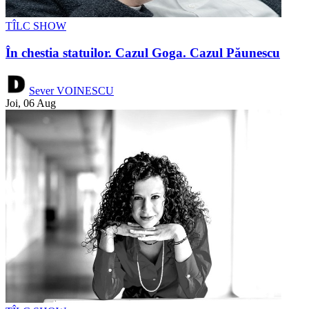
TÎLC SHOW
În chestia statuilor. Cazul Goga. Cazul Păunescu
Sever VOINESCU
Joi, 06 Aug