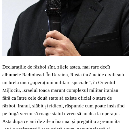
Declarațiile de război sînt, zilele astea, mai rare decît
albumele Radiohead. În Ucraina, Rusia încă ucide civili sub
umbrela unei „operațiuni militare speciale”, în Orientul
Mijlociu, Israelul toacă mărunt complexul militar iranian
fără ca între cele două state să existe oficial o stare de
război. Iranul, slăbit și ridicol, răspunde cum poate insistînd
pe lîngă vecini să roage statul evreu să nu dea la operație.
Asta după ce ani de zile a înarmat și pregătit o așa-numită