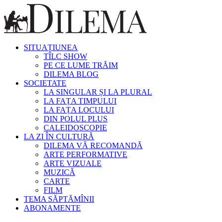
SITUAȚIUNEA
TÎLC SHOW
PE CE LUME TRĂIM
DILEMA BLOG
SOCIETATE
LA SINGULAR ȘI LA PLURAL
LA FAȚA TIMPULUI
LA FAȚA LOCULUI
DIN POLUL PLUS
CALEIDOSCOPIE
LA ZI ÎN CULTURĂ
DILEMA VĂ RECOMANDĂ
ARTE PERFORMATIVE
ARTE VIZUALE
MUZICĂ
CARTE
FILM
TEMA SĂPTĂMÎNII
ABONAMENTE