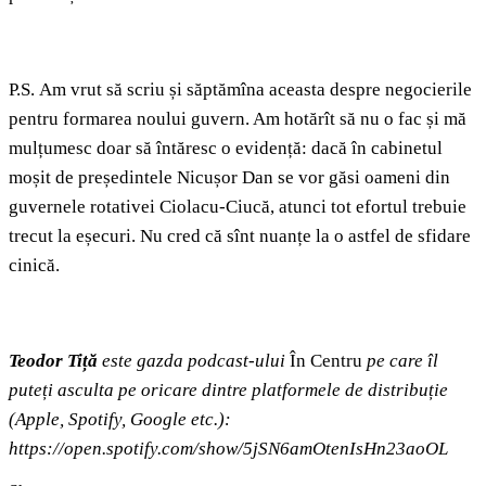
P.S.
Am vrut să scriu și săptămîna aceasta despre negocierile
pentru formarea noului guvern. Am hotărît să nu o fac și mă
mulțumesc doar să întăresc o evidență: dacă în cabinetul
moșit de președintele Nicușor Dan se vor găsi oameni din
guvernele rotativei Ciolacu-Ciucă, atunci tot efortul trebuie
trecut la eșecuri. Nu cred că sînt nuanțe la o astfel de sfidare
cinică.
Teodor Tiță
este gazda podcast‑ului
În Centru
pe care îl
puteți asculta pe oricare dintre platformele de distribuție
(Apple, Spotify, Google etc.):
https://open.spotify.com/show/5jSN6amOtenIsHn23aoOL