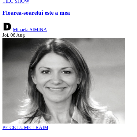
TÎLC SHOW
Floarea-soarelui este a mea
Mihaela SIMINA
Joi, 06 Aug
PE CE LUME TRĂIM