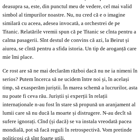
deasupra sa, este, din punctul meu de vedere, cel mai valid
simbol al timpurilor noastre. Nu, nu cred că e o imagine
similară cu aceea, adesea invocată, a orchestrei de pe
Titanic. Relatările vremii spun că pe Titanic se cînta pentru a
calma pasagerii. Sînt destul de convins că azi, la Beirut și
aiurea, se cîntă pentru a sfida istoria. Un tip de aroganță care
mie îmi place.
Ce rost are să ne mai declarăm război dacă nu ne ia nimeni în
serios? Putem încerca să ne ucidem între noi și, în același
timp, să exasperăm juriștii. În marea schemă a lucrurilor, asta
nu poate fi ceva rău. Juriștii și experții în relații
internaționale n-au fost în stare să propună un aranjament al
lumii care să nu ducă la moarte și distrugere. N-au decît să
sufere ignorați. Cînd (și dacă) se va instala vreodată pacea
mondială, pot să facă reguli în retrospectivă. Vom pretinde
politicoși că sînt foarte utili.