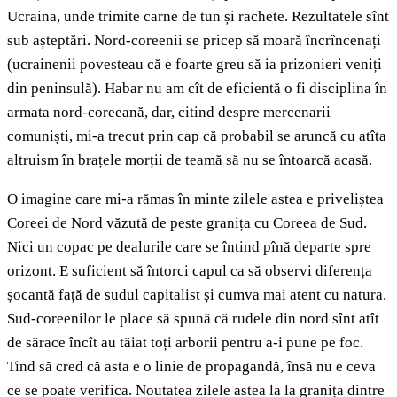
Ucraina, unde trimite carne de tun și rachete. Rezultatele sînt
sub așteptări. Nord-coreenii se pricep să moară încrîncenați
(ucrainenii povesteau că e foarte greu să ia prizonieri veniți
din peninsulă). Habar nu am cît de eficientă o fi disciplina în
armata nord-coreeană, dar, citind despre mercenarii
comuniști, mi-a trecut prin cap că probabil se aruncă cu atîta
altruism în brațele morții de teamă să nu se întoarcă acasă.
O imagine care mi-a rămas în minte zilele astea e priveliștea
Coreei de Nord văzută de peste granița cu Coreea de Sud.
Nici un copac pe dealurile care se întind pînă departe spre
orizont. E suficient să întorci capul ca să observi diferența
șocantă față de sudul capitalist și cumva mai atent cu natura.
Sud-coreenilor le place să spună că rudele din nord sînt atît
de sărace încît au tăiat toți arborii pentru a-i pune pe foc.
Tind să cred că asta e o linie de propagandă, însă nu e ceva
ce se poate verifica. Noutatea zilele astea la la granița dintre