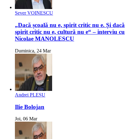
Sever VOINESCU
„Dacă școală nu e, spirit critic nu e. Și dacă
spirit critic nu e, cultură nu e“ – interviu cu
Nicolae MANOLESCU
Duminica, 24 Mar
Andrei PLEȘU
Ilie Bolojan
Joi, 06 Mar