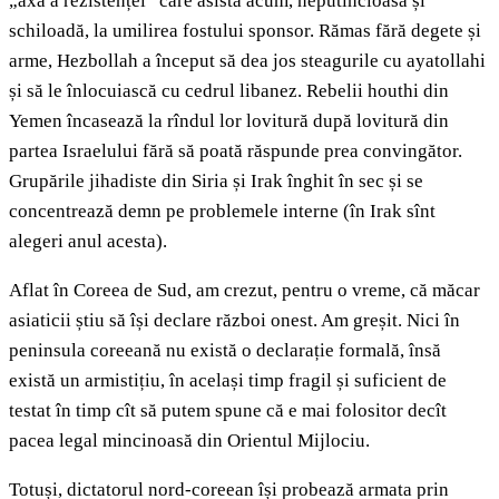
„axă a rezistenței” care asistă acum, neputincioasă și
schiloadă, la umilirea fostului sponsor. Rămas fără degete și
arme, Hezbollah a început să dea jos steagurile cu ayatollahi
și să le înlocuiască cu cedrul libanez. Rebelii houthi din
Yemen încasează la rîndul lor lovitură după lovitură din
partea Israelului fără să poată răspunde prea convingător.
Grupările jihadiste din Siria și Irak înghit în sec și se
concentrează demn pe problemele interne (în Irak sînt
alegeri anul acesta).
Aflat în Coreea de Sud, am crezut, pentru o vreme, că măcar
asiaticii știu să își declare război onest. Am greșit. Nici în
peninsula coreeană nu există o declarație formală, însă
există un armistițiu, în același timp fragil și suficient de
testat în timp cît să putem spune că e mai folositor decît
pacea legal mincinoasă din Orientul Mijlociu.
Totuși, dictatorul nord-coreean își probează armata prin