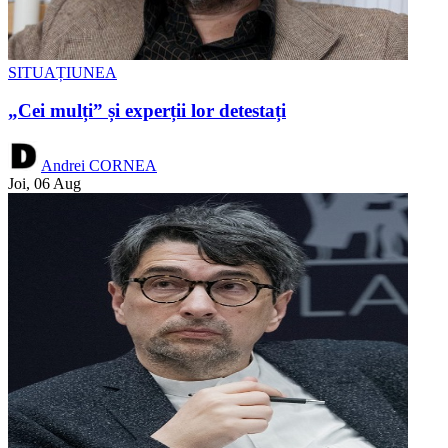
SITUAȚIUNEA
„Cei mulți” și experții lor detestați
Andrei CORNEA
Joi, 06 Aug