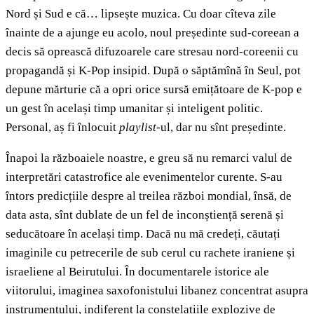
Nord și Sud e că… lipsește muzica. Cu doar cîteva zile
înainte de a ajunge eu acolo, noul președinte sud-coreean a
decis să oprească difuzoarele care stresau nord-coreenii cu
propagandă și K-Pop insipid. După o săptămînă în Seul, pot
depune mărturie că a opri orice sursă emițătoare de K-pop e
un gest în același timp umanitar și inteligent politic.
Personal, aș fi înlocuit
playlist
-ul, dar nu sînt președinte.
Înapoi la războaiele noastre, e greu să nu remarci valul de
interpretări catastrofice ale evenimentelor curente. S-au
întors predicțiile despre al treilea război mondial, însă, de
data asta, sînt dublate de un fel de inconștiență serenă și
seducătoare în același timp. Dacă nu mă credeți, căutați
imaginile cu petrecerile de sub cerul cu rachete iraniene și
israeliene al Beirutului. În documentarele istorice ale
viitorului, imaginea saxofonistului libanez concentrat asupra
instrumentului, indiferent la constelațiile explozive de